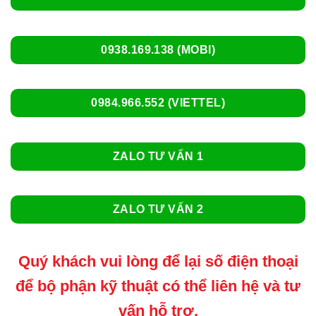
0938.169.138 (MOBI)
0984.966.552 (VIETTEL)
ZALO TƯ VẤN 1
ZALO TƯ VẤN 2
Quý khách vui lòng để lại số điện thoại
để bộ phận kỹ thuật có thể liên hệ và tư
vấn hỗ trợ.