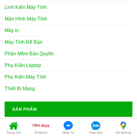
Linh Kiện Máy Tính
Màn Hình Máy Tính
Máy in
Máy Tính Để Bàn
Phần Mềm Bản Quyền
Phụ Kiện Laptop
Phụ Kiện Máy Tính
Thiết Bị Mạng
SẢN PHẨM
Loa Laptop APPLE MacBook Pro A1706,
1800 6025
A1708, A1707 - Thay Loa Lấy Liền Giá Rẻ
Trang chủ
(0₫/phút)
Nhắn tin
Chat Zalo
Chỉ đường
Giá
Giá