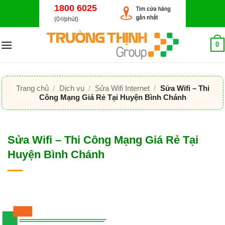
Bỏ
1800 6025
qua
(0₫/phút)
nội
dung
0
Trang chủ
/
Dịch vụ
/
Sửa Wifi Internet
/
Sửa Wifi – Thi
Công Mạng Giá Rẻ Tại Huyện Bình Chánh
Sửa Wifi – Thi Công Mạng Giá Rẻ Tại
Huyện Bình Chánh