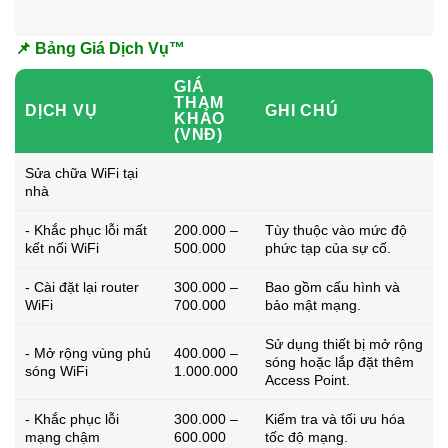
📌 Bảng Giá Dịch Vụ™
GIÁ
THAM
DỊCH VỤ
GHI CHÚ
KHẢO
(VNĐ)
Sửa chữa WiFi tại
nhà
- Khắc phục lỗi mất
200.000 –
Tùy thuộc vào mức độ
kết nối WiFi
500.000
phức tạp của sự cố.
- Cài đặt lại router
300.000 –
Bao gồm cấu hình và
WiFi
700.000
bảo mật mạng.
Sử dụng thiết bị mở rộng
- Mở rộng vùng phủ
400.000 –
sóng hoặc lắp đặt thêm
sóng WiFi
1.000.000
Access Point.
- Khắc phục lỗi
300.000 –
Kiểm tra và tối ưu hóa
mạng chậm
600.000
tốc độ mạng.