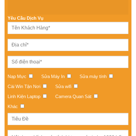
Yêu Cầu Dịch Vụ
Nạp Mực
Sửa Máy In
Sửa máy tính
Cài Win Tận Nơi
Sửa wifi
Linh Kiện Laptop
Camera Quan Sát
Khác