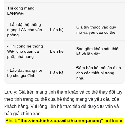
Thi công mạng
LAN/WiFi
- Lắp đặt hệ thống
Giá tùy thuộc vào quy
mạng LAN cho văn
Liên hệ
mô và yêu cầu cụ thể.
phòng
- Thi công hệ thống
Bao gồm khảo sát, thiết
WiFi cho quán cà
Liên hệ
kế và lắp đặt.
phê, nhà hàng
Đảm bảo kết nối ổn định
- Lắp đặt mạng nội
Liên hệ
cho các thiết bị trong
bộ cho gia đình
nhà.
Lưu ý: Giá trên mang tính tham khảo và có thể thay đổi tùy
theo tình trạng cụ thể của hệ thống mạng và yêu cầu của
khách hàng. Vui lòng liên hệ trực tiếp để được tư vấn và
báo giá chính xác.
Block
"thu-vien-hinh-sua-wifi-thi-cong-mang"
not found