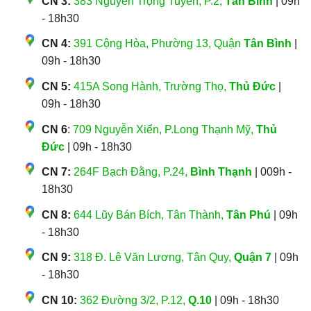
CN 3:
383 Nguyễn Trọng Tuyển, P.2,
Tân Bình
| 09h
- 18h30
CN 4:
391 Cộng Hòa, Phường 13, Quận
Tân Bình
|
09h - 18h30
CN 5:
415A Song Hành, Trường Thọ,
Thủ Đức
|
09h - 18h30
CN 6
:
709 Nguyễn Xiển, P.Long Thạnh Mỹ,
Thủ
Đức
| 09h - 18h30
CN 7:
264F Bạch Đằng, P.24,
Bình Thạnh
| 009h -
18h30
CN 8:
644 Lũy Bán Bích, Tân Thành,
Tân Phú
| 09h
- 18h30
CN 9:
318 Đ. Lê Văn Lương, Tân Quy,
Quận 7
| 09h
- 18h30
CN 10:
362 Đường 3/2, P.12,
Q.10
| 09h - 18h30