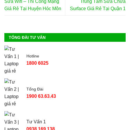
Sửa Wifi – Thi Công Mạng
Trung Tâm Sửa Chữa
Giá Rẻ Tại Huyện Hóc Môn
Surface Giá Rẻ Tại Quận 1
TỔNG ĐÀI TƯ VẤN
Hotline
1800 6025
Tổng Đài
1900 63.63.43
Tư Vấn 1
0938.169.138