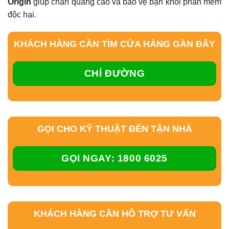
Origin
giúp chặn quảng cáo và bảo vệ bạn khỏi phần mềm
độc hại.
KHÁCH HÀNG CẦN TÌM CỬA HÀNG GẦN ĐÂY
CHỈ ĐƯỜNG
GỌI CHO KỸ THUẬT ĐẾN TẬN NHÀ
GỌI NGAY: 1800 6025
KHÁCH HÀNG CẦN HỖ TRỢ TƯ VẤN