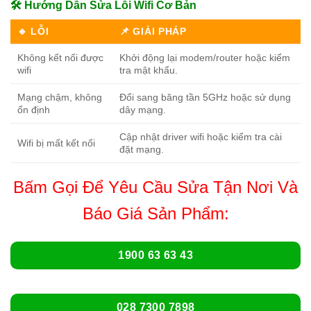
🛠️ Hướng Dẫn Sửa Lỗi Wifi Cơ Bản
🔹 LỖI
📌 GIẢI PHÁP
Không kết nối được
Khởi động lại modem/router hoặc kiểm
wifi
tra mật khẩu.
Mạng chậm, không
Đổi sang băng tần 5GHz hoặc sử dụng
ổn định
dây mạng.
Cập nhật driver wifi hoặc kiểm tra cài
Wifi bị mất kết nối
đặt mạng.
Bấm Gọi Để Yêu Cầu Sửa Tận Nơi Và
Báo Giá Sản Phẩm:
1900 63 63 43
028 7300 7898