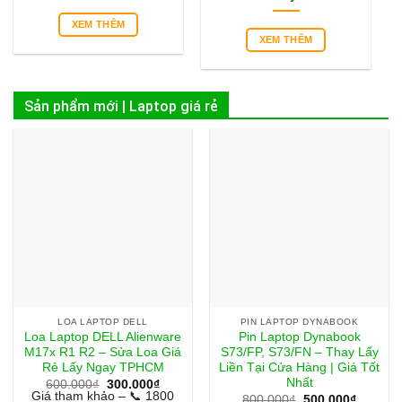
XEM THÊM
XEM THÊM
Sản phẩm mới | Laptop giá rẻ
LOA LAPTOP DELL
PIN LAPTOP DYNABOOK
Loa Laptop DELL Alienware
Pin Laptop Dynabook
M17x R1 R2 – Sửa Loa Giá
S73/FP, S73/FN – Thay Lấy
Rẻ Lấy Ngay TPHCM
Liền Tại Cửa Hàng | Giá Tốt
Nhất
Giá
Giá
600.000
₫
300.000
₫
gốc
hiện
Giá tham khảo – 📞 1800
Giá
Giá
800.000
₫
500.000
₫