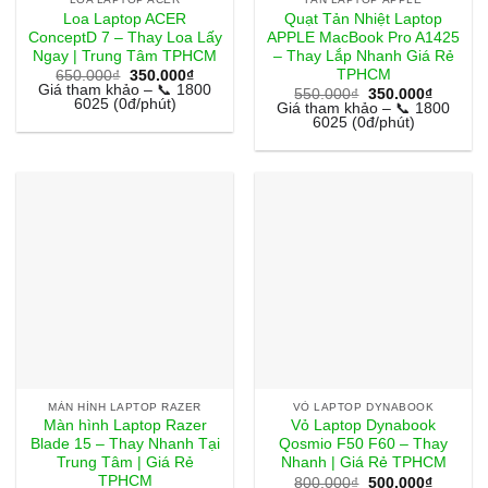
Loa Laptop ACER
Quạt Tản Nhiệt Laptop
ConceptD 7 – Thay Loa Lấy
APPLE MacBook Pro A1425
Ngay | Trung Tâm TPHCM
– Thay Lắp Nhanh Giá Rẻ
TPHCM
Giá
Giá
650.000
₫
350.000
₫
gốc
hiện
Giá tham khảo – 📞 1800
Giá
Giá
550.000
₫
350.000
₫
là:
tại
6025 (0đ/phút)
gốc
hiện
Giá tham khảo – 📞 1800
650.000₫.
là:
là:
tại
6025 (0đ/phút)
350.000₫.
550.000₫.
là:
350.000
MÀN HÌNH LAPTOP RAZER
VỎ LAPTOP DYNABOOK
Màn hình Laptop Razer
Vỏ Laptop Dynabook
Blade 15 – Thay Nhanh Tại
Qosmio F50 F60 – Thay
Trung Tâm | Giá Rẻ
Nhanh | Giá Rẻ TPHCM
TPHCM
Giá
Giá
800.000
₫
500.000
₫