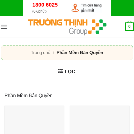
Bỏ
1800 6025
qua
(0₫/phút)
nội
dung
0
Trang chủ
/
Phần Mềm Bản Quyền
LỌC
Phần Mềm Bản Quyền