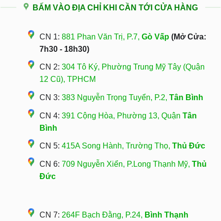
BẤM VÀO ĐỊA CHỈ KHI CẦN TỚI CỬA HÀNG
CN 1:
881 Phan Văn Trị, P.7,
Gò Vấp
(Mở Cửa:
7h30 - 18h30)
CN 2:
304 Tô Ký, Phường Trung Mỹ Tây (Quận
12 Cũ), TPHCM
CN 3:
383 Nguyễn Trọng Tuyển, P.2,
Tân Bình
CN 4:
391 Cộng Hòa, Phường 13, Quận
Tân
Bình
CN 5:
415A Song Hành, Trường Thọ,
Thủ Đức
CN 6:
709 Nguyễn Xiển, P.Long Thạnh Mỹ,
Thủ
Đức
CN 7:
264F Bạch Đằng, P.24,
Bình Thạnh