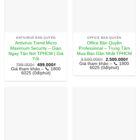
ANTIVIRUS BẢN QUYỀN
OFFICE BẢN QUYỀN
Antivirus Trend Micro
Office Bản Quyền
Maximum Security – Giao
Professional – Trung Tâm
Ngay Tận Nơi TPHCM | Giá
Mua Bán Gần Nhất TPHCM
Tốt
Giá
Giá
3.500.000
₫
2.500.000
₫
gốc
hiện
Giá tham khảo – 📞 1800
Giá
Giá
799.000
₫
499.000
₫
là:
tại
6025 (0đ/phút)
gốc
hiện
Giá tham khảo – 📞 1800
3.500.000₫.
là:
là:
tại
6025 (0đ/phút)
2.500
799.000₫.
là:
499.000₫.