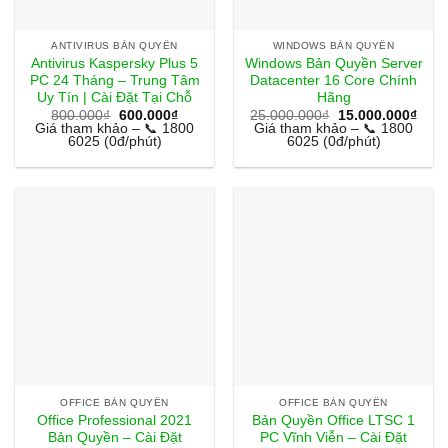
ANTIVIRUS BẢN QUYỀN
WINDOWS BẢN QUYỀN
Antivirus Kaspersky Plus 5
Windows Bản Quyền Server
PC 24 Tháng – Trung Tâm
Datacenter 16 Core Chính
Uy Tín | Cài Đặt Tại Chỗ
Hãng
Giá
Giá
Giá
Giá
800.000
₫
600.000
₫
25.000.000
₫
15.000.000
₫
gốc
hiện
gốc
hiện
Giá tham khảo – 📞 1800
Giá tham khảo – 📞 1800
là:
tại
là:
tại
6025 (0đ/phút)
6025 (0đ/phút)
800.000₫.
là:
25.000.000₫.
là:
600.000₫.
15.0
OFFICE BẢN QUYỀN
OFFICE BẢN QUYỀN
Office Professional 2021
Bản Quyền Office LTSC 1
Bản Quyền – Cài Đặt
PC Vĩnh Viễn – Cài Đặt