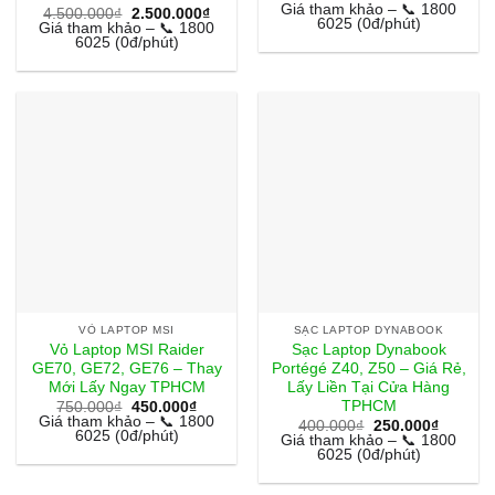
gốc
hiện
Giá tham khảo – 📞 1800
Giá
Giá
4.500.000
₫
2.500.000
₫
là:
tại
6025 (0đ/phút)
gốc
hiện
Giá tham khảo – 📞 1800
800.000₫.
là:
là:
tại
6025 (0đ/phút)
500.000
4.500.000₫.
là:
2.500.000₫.
VỎ LAPTOP MSI
SẠC LAPTOP DYNABOOK
Vỏ Laptop MSI Raider
Sạc Laptop Dynabook
GE70, GE72, GE76 – Thay
Portégé Z40, Z50 – Giá Rẻ,
Mới Lấy Ngay TPHCM
Lấy Liền Tại Cửa Hàng
TPHCM
Giá
Giá
750.000
₫
450.000
₫
gốc
hiện
Giá tham khảo – 📞 1800
Giá
Giá
400.000
₫
250.000
₫
là:
tại
6025 (0đ/phút)
gốc
hiện
Giá tham khảo – 📞 1800
750.000₫.
là:
là:
tại
6025 (0đ/phút)
450.000₫.
400.000₫.
là:
250.000