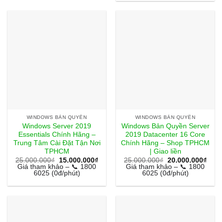
300.000
WINDOWS BẢN QUYỀN
WINDOWS BẢN QUYỀN
Windows Server 2019
Windows Bản Quyền Server
Essentials Chính Hãng –
2019 Datacenter 16 Core
Trung Tâm Cài Đặt Tận Nơi
Chính Hãng – Shop TPHCM
TPHCM
| Giao liền
Giá
Giá
Giá
Giá
25.000.000
₫
15.000.000
₫
25.000.000
₫
20.000.000
₫
gốc
hiện
gốc
hiện
Giá tham khảo – 📞 1800
Giá tham khảo – 📞 1800
là:
tại
là:
tại
6025 (0đ/phút)
6025 (0đ/phút)
25.000.000₫.
là:
25.000.000₫.
là:
15.000.000₫.
20.0