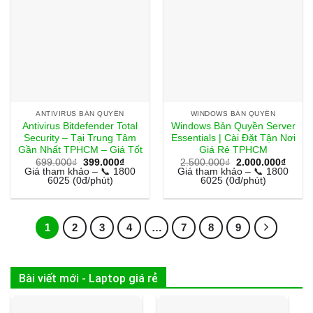
ANTIVIRUS BẢN QUYỀN
WINDOWS BẢN QUYỀN
Antivirus Bitdefender Total
Windows Bản Quyền Server
Security – Tại Trung Tâm
Essentials | Cài Đặt Tận Nơi
Gần Nhất TPHCM – Giá Tốt
Giá Rẻ TPHCM
Giá
Giá
Giá
Giá
699.000
₫
399.000
₫
2.500.000
₫
2.000.000
₫
gốc
hiện
gốc
hiện
Giá tham khảo – 📞 1800
Giá tham khảo – 📞 1800
là:
tại
là:
tại
6025 (0đ/phút)
6025 (0đ/phút)
699.000₫.
là:
2.500.000₫.
là:
399.000₫.
2.000
1
2
3
4
…
7
8
9
Bài viết mới - Laptop giá rẻ