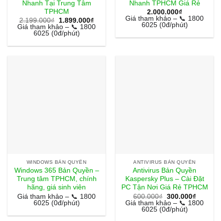
Nhanh Tại Trung Tâm
Nhanh TPHCM Giá Rẻ
TPHCM
2.000.000
₫
Giá tham khảo – 📞 1800
Giá
Giá
2.199.000
₫
1.899.000
₫
6025 (0đ/phút)
gốc
hiện
Giá tham khảo – 📞 1800
là:
tại
6025 (0đ/phút)
2.199.000₫.
là:
1.899.000₫.
WINDOWS BẢN QUYỀN
ANTIVIRUS BẢN QUYỀN
Windows 365 Bản Quyền –
Antivirus Bản Quyền
Trung tâm TPHCM, chính
Kaspersky Plus – Cài Đặt
hãng, giá sinh viên
PC Tận Nơi Giá Rẻ TPHCM
Giá
Giá
Giá tham khảo – 📞 1800
600.000
₫
300.000
₫
gốc
hiện
6025 (0đ/phút)
Giá tham khảo – 📞 1800
là:
tại
6025 (0đ/phút)
600.000₫.
là: