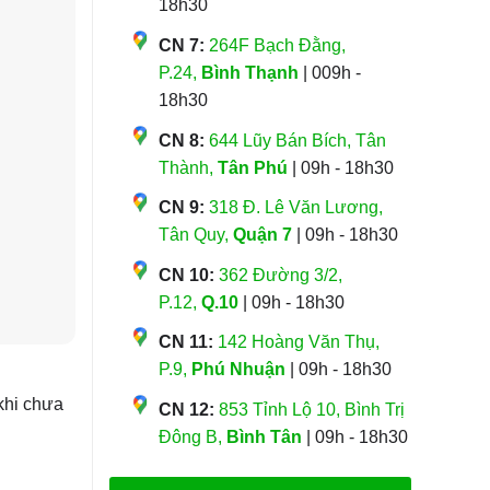
18h30
CN 7:
264F Bạch Đằng,
P.24,
Bình Thạnh
| 009h -
18h30
CN 8:
644 Lũy Bán Bích, Tân
Thành,
Tân Phú
| 09h - 18h30
CN 9:
318 Đ. Lê Văn Lương,
Tân Quy,
Quận 7
| 09h - 18h30
CN 10:
362 Đường 3/2,
P.12,
Q.10
| 09h - 18h30
CN 11:
142 Hoàng Văn Thụ,
P.9,
Phú Nhuận
| 09h - 18h30
 khi chưa
CN 12:
853 Tỉnh Lộ 10, Bình Trị
Đông B,
Bình Tân
| 09h - 18h30