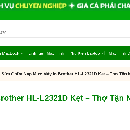
ện MacBook
Linh Kiện Máy Tính
Phụ Kiện Laptop
Máy Tính 
Sửa Chữa Nạp Mực Máy In Brother HL-L2321D Kẹt – Thợ Tận
rother HL-L2321D Kẹt – Thợ Tận 