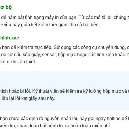
sơ bộ
để nắm bắt tình trạng máy in của bạn. Từ các mô tả lỗi, chúng t
Điều này giúp tiết kiệm thời gian cho cả hai bên.
chính xác
ủa bạn để kiểm tra trực tiếp. Sử dụng các công cụ chuyên dụng, 
à do cơ cấu kéo giấy, sensor, hộp mực hoặc các linh kiện khác.
kèm khi cần thiết.
ích hoặc bị lỗi. Kỹ thuật viên sẽ kiểm tra kỹ lưỡng hộp mực và 
ặp lại lỗi kẹt giấy sau này.
bạn chưa xác định rõ nguyên nhân lỗi, hãy gọi ngay hotline để 
iểm tra, chẩn đoán bắt bệnh từ xa hoàn toàn miễn phí.