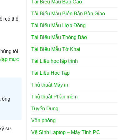
Tải Biểu Mẫu Báo Cáo
Tải Biểu Mẫu Biên Bản Bàn Giao
ôi có thể
Tải Biểu Mẫu Hợp Đồng
Tải Biểu Mẫu Thông Báo
Tải Biểu Mẫu Tờ Khai
chúng tôi
Nạp mực
Tài Liệu học lập trình
Tài Liệu Học Tập
Thủ thuật Máy in
Thủ thuật Phần mềm
trống
Tuyển Dụng
Văn phòng
kỹ sư
Vệ Sinh Laptop – Máy Tính PC