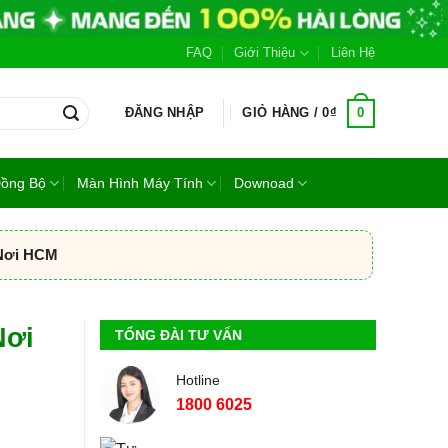
FAQ
Giới Thiệu
Liên Hệ
0
ĐĂNG NHẬP
GIỎ HÀNG /
0
₫
Đồng Bộ
Màn Hình Máy Tính
Downoad
 Nơi HCM
Nơi
TỔNG ĐÀI TƯ VẤN
Hotline
1800 6025