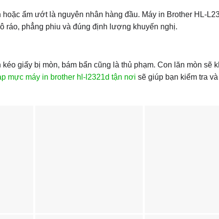
h hoặc ẩm ướt là nguyên nhân hàng đầu. Máy in Brother HL-L2
ô ráo, phẳng phiu và đúng định lượng khuyến nghị.
 lăn kéo giấy bị mòn, bám bẩn cũng là thủ phạm. Con lăn mòn sẽ 
 mực máy in brother hl-l2321d tận nơi
sẽ giúp bạn kiểm tra và