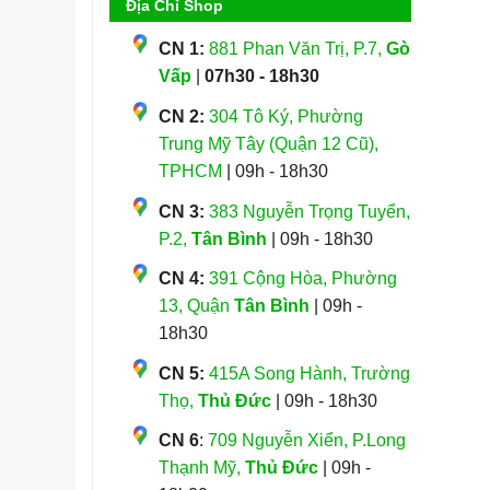
Địa Chỉ Shop
CN 1:
881 Phan Văn Trị, P.7,
Gò
Vấp
|
07h30 - 18h30
CN 2:
304 Tô Ký, Phường
Trung Mỹ Tây (Quận 12 Cũ),
TPHCM
| 09h - 18h30
CN 3:
383 Nguyễn Trọng Tuyển,
P.2,
Tân Bình
| 09h - 18h30
CN 4:
391 Cộng Hòa, Phường
13, Quận
Tân Bình
| 09h -
18h30
CN 5:
415A Song Hành, Trường
Thọ,
Thủ Đức
| 09h - 18h30
CN 6
:
709 Nguyễn Xiển, P.Long
Thạnh Mỹ,
Thủ Đức
| 09h -