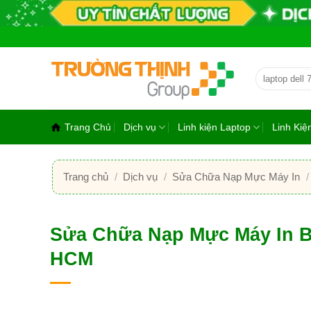
Bỏ
qua
nội
dung
Tìm
kiếm:
Trang Chủ
Dịch vụ
Linh kiện Laptop
Linh Ki
Trang chủ
/
Dịch vụ
/
Sửa Chữa Nạp Mực Máy In
/
Sửa Chữa Nạp Mực Máy In B
HCM