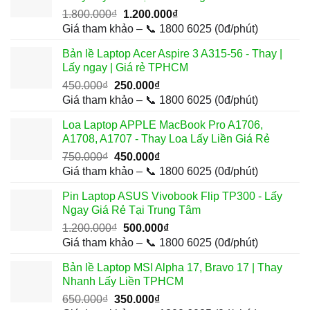
Giá
Giá
1.800.000
₫
1.200.000
₫
gốc
hiện
Giá tham khảo – 📞 1800 6025 (0đ/phút)
là:
tại
Bản lề Laptop Acer Aspire 3 A315-56 - Thay |
1.800.000₫.
là:
Lấy ngay | Giá rẻ TPHCM
1.200.000₫.
Giá
Giá
450.000
₫
250.000
₫
gốc
hiện
Giá tham khảo – 📞 1800 6025 (0đ/phút)
là:
tại
Loa Laptop APPLE MacBook Pro A1706,
450.000₫.
là:
A1708, A1707 - Thay Loa Lấy Liền Giá Rẻ
250.000₫.
Giá
Giá
750.000
₫
450.000
₫
gốc
hiện
Giá tham khảo – 📞 1800 6025 (0đ/phút)
là:
tại
Pin Laptop ASUS Vivobook Flip TP300 - Lấy
750.000₫.
là:
Ngay Giá Rẻ Tại Trung Tâm
450.000₫.
Giá
Giá
1.200.000
₫
500.000
₫
gốc
hiện
Giá tham khảo – 📞 1800 6025 (0đ/phút)
là:
tại
Bản lề Laptop MSI Alpha 17, Bravo 17 | Thay
1.200.000₫.
là:
Nhanh Lấy Liền TPHCM
500.000₫.
Giá
Giá
650.000
₫
350.000
₫