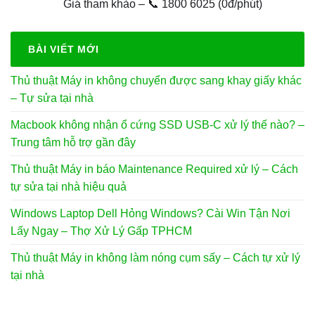
gốc
hiện
Giá tham khảo – 📞 1800 6025 (0đ/phút)
là:
tại
650.000₫.
là:
350.000₫.
BÀI VIẾT MỚI
Thủ thuật Máy in không chuyển được sang khay giấy khác
– Tự sửa tại nhà
Macbook không nhận ổ cứng SSD USB-C xử lý thế nào? –
Trung tâm hỗ trợ gần đây
Thủ thuật Máy in báo Maintenance Required xử lý – Cách
tự sửa tại nhà hiệu quả
Windows Laptop Dell Hỏng Windows? Cài Win Tận Nơi
Lấy Ngay – Thợ Xử Lý Gấp TPHCM
Thủ thuật Máy in không làm nóng cụm sấy – Cách tự xử lý
tại nhà