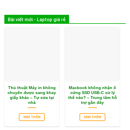
Bài viết mới - Laptop giá rẻ
Thủ thuật Máy in không
Macbook không nhận ổ
chuyển được sang khay
cứng SSD USB-C xử lý
giấy khác – Tự sửa tại
thế nào? – Trung tâm hỗ
nhà
trợ gần đây
XEM THÊM
XEM THÊM