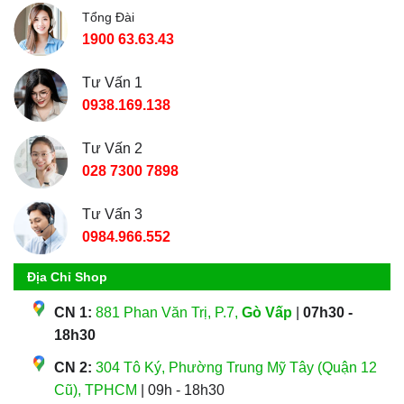
Tổng Đài
1900 63.63.43
Tư Vấn 1
0938.169.138
Tư Vấn 2
028 7300 7898
Tư Vấn 3
0984.966.552
Địa Chỉ Shop
CN 1:
881 Phan Văn Trị, P.7,
Gò Vấp
|
07h30 -
18h30
CN 2:
304 Tô Ký, Phường Trung Mỹ Tây (Quận 12
Cũ), TPHCM
| 09h - 18h30