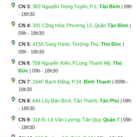
CN 3:
383 Nguyễn Trọng Tuyển, P.2,
Tân Bình
| 09h
- 18h30
CN 4:
391 Cộng Hòa, Phường 13, Quận
Tân Bình
|
09h - 18h30
CN 5:
415A Song Hành, Trường Thọ,
Thủ Đức
|
09h - 18h30
CN 6
:
709 Nguyễn Xiển, P.Long Thạnh Mỹ,
Thủ
Đức
| 09h - 18h30
CN 7:
264F Bạch Đằng, P.24,
Bình Thạnh
| 009h -
18h30
CN 8:
644 Lũy Bán Bích, Tân Thành,
Tân Phú
| 09h
- 18h30
CN 9:
318 Đ. Lê Văn Lương, Tân Quy,
Quận 7
| 09h
- 18h30