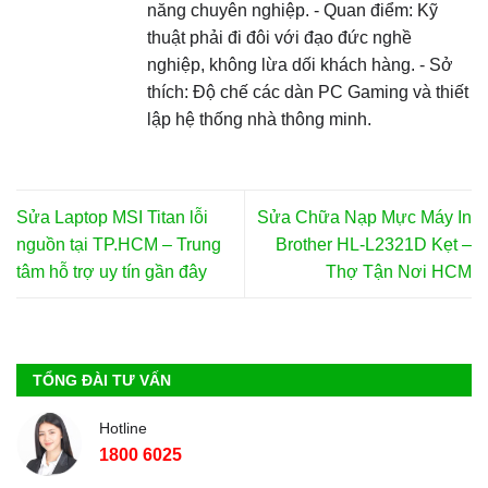
năng chuyên nghiệp. - Quan điểm: Kỹ
thuật phải đi đôi với đạo đức nghề
nghiệp, không lừa dối khách hàng. - Sở
thích: Độ chế các dàn PC Gaming và thiết
lập hệ thống nhà thông minh.
Sửa Laptop MSI Titan lỗi
Sửa Chữa Nạp Mực Máy In
nguồn tại TP.HCM – Trung
Brother HL-L2321D Kẹt –
tâm hỗ trợ uy tín gần đây
Thợ Tận Nơi HCM
TỔNG ĐÀI TƯ VẤN
Hotline
1800 6025