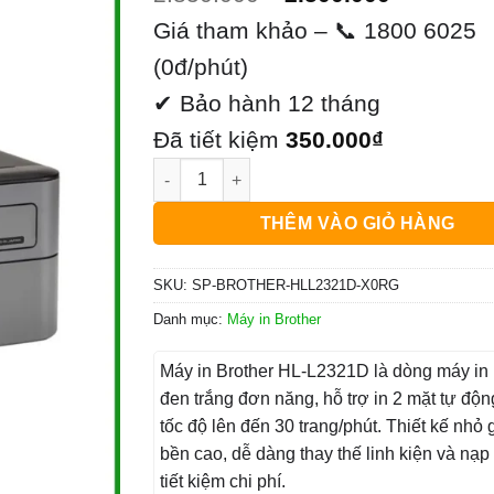
gốc
hiện
Giá tham khảo – 📞 1800 6025
là:
tại
(0đ/phút)
2.850.000₫.
là:
✔ Bảo hành 12 tháng
2.500.00
Đã tiết kiệm
350.000
₫
Máy In Brother Hl-l2321d Chính Hãng - Dịch
THÊM VÀO GIỎ HÀNG
SKU:
SP-BROTHER-HLL2321D-X0RG
Danh mục:
Máy in Brother
Máy in Brother HL-L2321D là dòng máy in 
đen trắng đơn năng, hỗ trợ in 2 mặt tự độn
tốc độ lên đến 30 trang/phút. Thiết kế nhỏ 
bền cao, dễ dàng thay thế linh kiện và nạ
tiết kiệm chi phí.