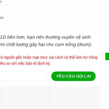
út
dpi
1D bền hơn, bạn nên thường xuyên vệ sinh
m chất lượng gây hại cho cụm trống (drum).
ng có nguồn gốc hoặc nạp mực sai cách có thể làm hư hỏng
u so với việc bảo trì định kỳ.