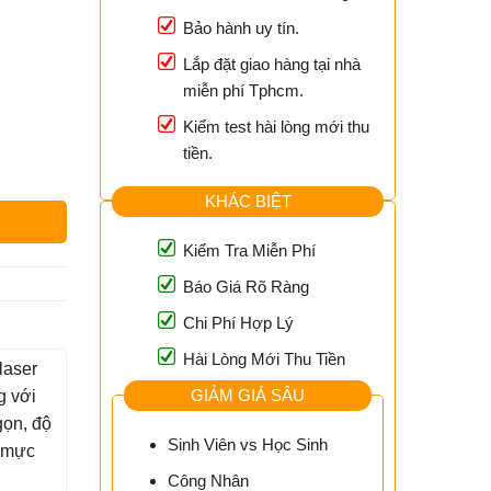
Bảo hành uy tín.
Lắp đặt giao hàng tại nhà
miễn phí Tphcm.
Kiểm test hài lòng mới thu
0₫.
tiền.
 Vụ Nạp Mực, Sửa Chữa Uy Tín Tại Tphcm số lượng
KHÁC BIỆT
Kiểm Tra Miễn Phí
Báo Giá Rõ Ràng
Chi Phí Hợp Lý
Hài Lòng Mới Thu Tiền
laser
GIẢM GIÁ SÂU
g với
gọn, độ
Sinh Viên vs Học Sinh
p mực
Công Nhân