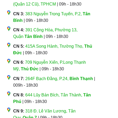
(Quận 12 Cũ), TPHCM
| 09h - 18h30
CN 3:
383 Nguyễn Trọng Tuyển, P.2,
Tân
Bình
| 09h - 18h30
CN 4:
391 Cộng Hòa, Phường 13,
Quận
Tân Bình
| 09h - 18h30
CN 5:
415A Song Hành, Trường Thọ,
Thủ
Đức
| 09h - 18h30
CN 6
:
709 Nguyễn Xiển, P.Long Thạnh
Mỹ,
Thủ Đức
| 09h - 18h30
CN 7:
264F Bạch Đằng, P.24,
Bình Thạnh
|
009h - 18h30
CN 8:
644 Lũy Bán Bích, Tân Thành,
Tân
Phú
| 09h - 18h30
CN 9:
318 Đ. Lê Văn Lương, Tân
Quy,
Quận 7
| 09h - 18h30