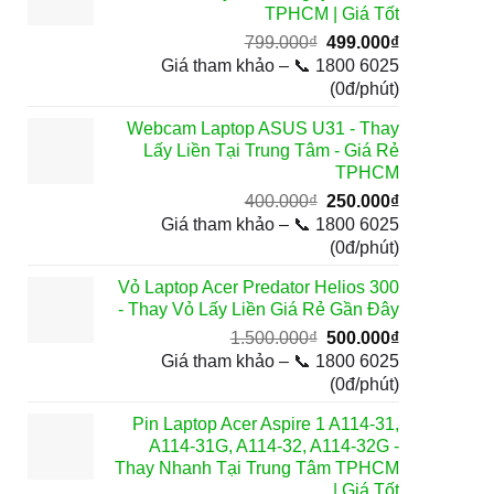
TPHCM | Giá Tốt
Giá
Giá
799.000
₫
499.000
₫
gốc
hiện
Giá tham khảo – 📞 1800 6025
là:
tại
(0đ/phút)
799.000₫.
là:
Webcam Laptop ASUS U31 - Thay
499.000₫.
Lấy Liền Tại Trung Tâm - Giá Rẻ
TPHCM
Giá
Giá
400.000
₫
250.000
₫
gốc
hiện
Giá tham khảo – 📞 1800 6025
là:
tại
(0đ/phút)
400.000₫.
là:
Vỏ Laptop Acer Predator Helios 300
250.000₫.
- Thay Vỏ Lấy Liền Giá Rẻ Gần Đây
Giá
Giá
1.500.000
₫
500.000
₫
gốc
hiện
Giá tham khảo – 📞 1800 6025
là:
tại
(0đ/phút)
1.500.000₫.
là:
Pin Laptop Acer Aspire 1 A114-31,
500.000₫.
A114-31G, A114-32, A114-32G -
Thay Nhanh Tại Trung Tâm TPHCM
| Giá Tốt