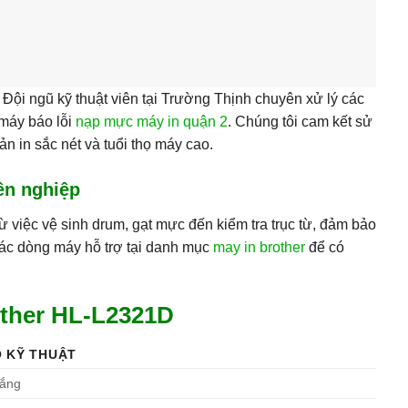
 Đội ngũ kỹ thuật viên tại Trường Thịnh chuyên xử lý các
 máy báo lỗi
nạp mực máy in quận 2
. Chúng tôi cam kết sử
n in sắc nét và tuổi thọ máy cao.
ên nghiệp
từ việc vệ sinh drum, gạt mực đến kiểm tra trục từ, đảm bảo
ác dòng máy hỗ trợ tại danh mục
may in brother
để có
other HL-L2321D
 KỸ THUẬT
rắng