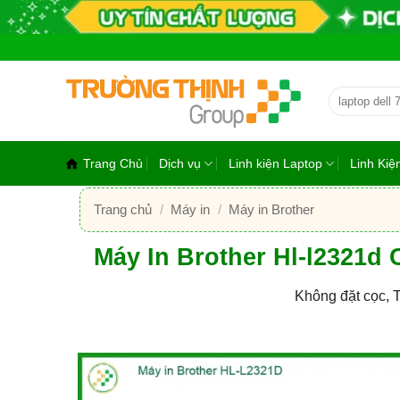
Bỏ
qua
nội
dung
Tìm
kiếm:
Trang Chủ
Dịch vụ
Linh kiện Laptop
Linh Ki
Trang chủ
/
Máy in
/
Máy in Brother
Máy In Brother Hl-l2321d
Không đặt cọc, 