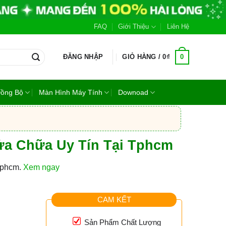
FAQ
Giới Thiệu
Liên Hệ
0
ĐĂNG NHẬP
GIỎ HÀNG /
0
₫
Đồng Bộ
Màn Hình Máy Tính
Downoad
Sửa Chữa Uy Tín Tại Tphcm
 tphcm.
Xem ngay
CAM KẾT
Sản Phẩm Chất Lượng