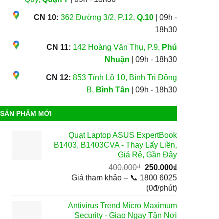
CN 10:
362 Đường 3/2, P.12,
Q.10
| 09h -
18h30
CN 11:
142 Hoàng Văn Thụ, P.9,
Phú
Nhuận
| 09h - 18h30
CN 12:
853 Tỉnh Lộ 10, Bình Trị Đông
B,
Bình Tân
| 09h - 18h30
SẢN PHẨM MỚI
Quạt Laptop ASUS ExpertBook
B1403, B1403CVA - Thay Lấy Liền,
Giá Rẻ, Gần Đây
Giá
Giá
400.000
₫
250.000
₫
gốc
hiện
Giá tham khảo – 📞 1800 6025
là:
tại
(0đ/phút)
400.000₫.
là:
Antivirus Trend Micro Maximum
250.000₫.
Security - Giao Ngay Tận Nơi