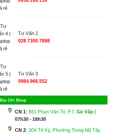
0938.169.138
Tư Vấn 2
028 7300 7898
Tư Vấn 3
0984.966.552
Địa Chỉ Shop
CN 1:
881 Phan Văn Trị, P.7,
Gò Vấp
|
07h30 - 18h30
CN 2:
304 Tô Ký, Phường Trung Mỹ Tây