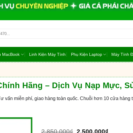
ện MacBook
Linh Kiện Máy Tính
Phụ Kiện Laptop
Máy Tính 
 Chính Hãng – Dịch Vụ Nạp Mực, 
Tư vấn miễn phí, giao hàng toàn quốc. Chuỗi hơn 10 cửa hàng
Giá
Giá
2.850.000
₫
2.500.000
₫