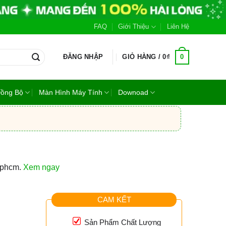
FAQ
Giới Thiệu
Liên Hệ
0
ĐĂNG NHẬP
GIỎ HÀNG /
0
₫
Đồng Bộ
Màn Hình Máy Tính
Downoad
 tphcm.
Xem ngay
CAM KẾT
m
Sản Phẩm Chất Lượng