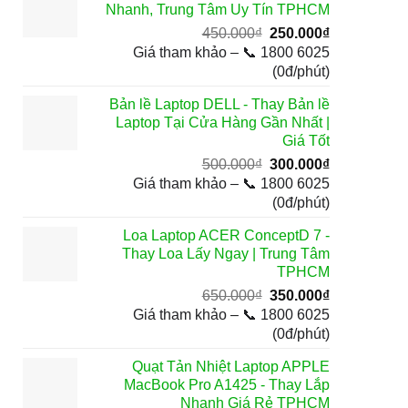
Nhanh, Trung Tâm Uy Tín TPHCM
Giá
Giá
450.000
₫
250.000
₫
gốc
hiện
Giá tham khảo – 📞 1800 6025
là:
tại
(0đ/phút)
450.000₫.
là:
Bản lề Laptop DELL - Thay Bản lề
250.000₫.
Laptop Tại Cửa Hàng Gần Nhất |
Giá Tốt
Giá
Giá
500.000
₫
300.000
₫
gốc
hiện
Giá tham khảo – 📞 1800 6025
là:
tại
(0đ/phút)
500.000₫.
là:
Loa Laptop ACER ConceptD 7 -
300.000₫.
Thay Loa Lấy Ngay | Trung Tâm
TPHCM
Giá
Giá
650.000
₫
350.000
₫
gốc
hiện
Giá tham khảo – 📞 1800 6025
là:
tại
(0đ/phút)
650.000₫.
là:
Quạt Tản Nhiệt Laptop APPLE
350.000₫.
MacBook Pro A1425 - Thay Lắp
Nhanh Giá Rẻ TPHCM