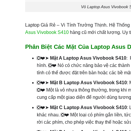
Vỏ Laptop Asus Vivobook S
Laptop Giá Rẻ – Vi Tính Trường Thịnh. Hệ Thốn
Asus Vivobook S410
hàng cũ mới chất lượng. Uy t
Phân Biệt Các Mặt Của Laptop Asus 
❎❤️➤
Mặt A Laptop Asus Vivobook S410
: 
hình. ❎❤️ Nó có chức năng bảo vệ các thành
tính có thể được đặt trên bàn hoặc các bề mặ
❎❤️➤
Mặt B Laptop Asus Vivobook S410
:
❎❤️ Một là vỏ nhựa thông thường, trong khi 
cung cấp một giao diện để người dùng tương
❎❤️➤
Mặt C Laptop Asus Vivobook S410
:
khác nhau. ❎❤️ Một loại có phím gắn liền, tức
rời các phím, cho phép việc thay thế hoặc s