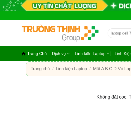
Bỏ
qua
nội
dung
Tìm
kiếm:
Trang Chủ
Dịch vụ
Linh kiện Laptop
Linh Ki
Trang chủ
/
Linh kiện Laptop
/
Mặt A B C D Vỏ Lap
Không đặt cọc, 