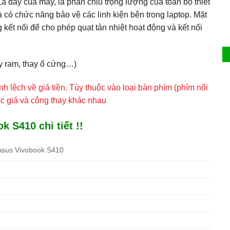
 Là đáy của máy, là phần chịu trọng lượng của toàn bộ thiết
 có chức năng bảo vệ các linh kiện bên trong laptop. Mặt
 kết nối để cho phép quạt tản nhiệt hoạt động và kết nối
y ram, thay ổ cứng…)
h lệch về giá tiền. Tùy thuộc vào loại bàn phím (phím nổi
c giá và công thay khác nhau
 S410 chi tiết !!
Asus Vivobook S410