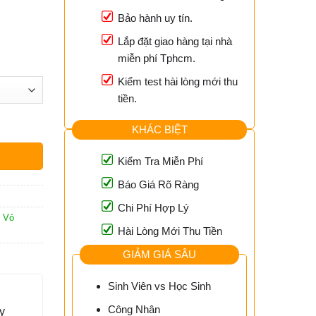
Bảo hành uy tín.
Lắp đặt giao hàng tại nhà
miễn phí Tphcm.
Kiểm test hài lòng mới thu
tiền.
KHÁC BIỆT
Kiểm Tra Miễn Phí
Báo Giá Rõ Ràng
Chi Phí Hợp Lý
,
Vỏ
Hài Lòng Mới Thu Tiền
GIẢM GIÁ SÂU
Sinh Viên vs Học Sinh
Công Nhân
y