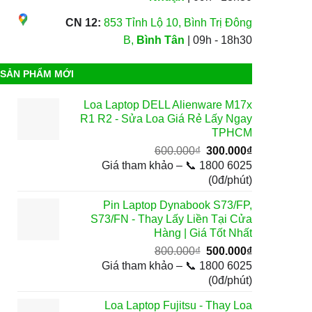
CN 12:
853 Tỉnh Lộ 10, Bình Trị Đông
B,
Bình Tân
| 09h - 18h30
SẢN PHẨM MỚI
Loa Laptop DELL Alienware M17x
R1 R2 - Sửa Loa Giá Rẻ Lấy Ngay
TPHCM
Giá
Giá
600.000
₫
300.000
₫
gốc
hiện
Giá tham khảo – 📞 1800 6025
là:
tại
(0đ/phút)
600.000₫.
là:
Pin Laptop Dynabook S73/FP,
300.000₫.
S73/FN - Thay Lấy Liền Tại Cửa
Hàng | Giá Tốt Nhất
Giá
Giá
800.000
₫
500.000
₫
gốc
hiện
Giá tham khảo – 📞 1800 6025
là:
tại
(0đ/phút)
800.000₫.
là:
Loa Laptop Fujitsu - Thay Loa
500.000₫.