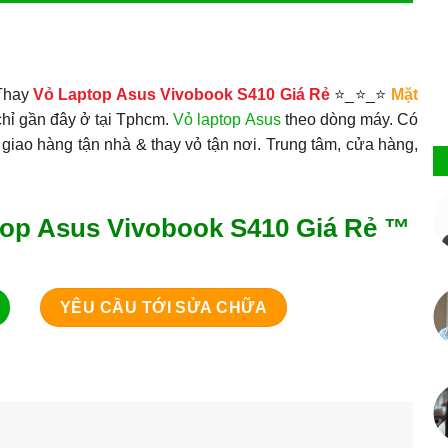
Thay
Vỏ Laptop Asus Vivobook S410 Giá Rẻ
⭐_⭐_⭐
Mặt
hỉ gần đây ở tại Tphcm.
Vỏ laptop Asus
theo dòng máy. Có
 giao hàng tận nhà & thay vỏ tận nơi. Trung tâm, cửa hàng,
op Asus Vivobook S410 Giá Rẻ ™
YÊU CẦU TỚI SỬA CHỮA