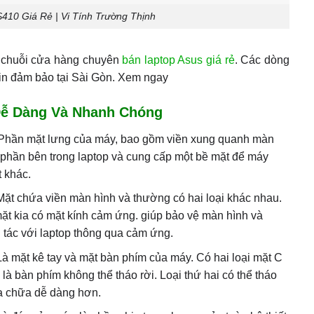
410 Giá Rẻ | Vi Tính Trường Thịnh
g chuỗi cửa hàng chuyên
bán laptop Asus giá rẻ
. Các dòng
in đảm bảo tại Sài Gòn. Xem ngay
Dễ Dàng Và Nhanh Chóng
Phần mặt lưng của máy, bao gồm viền xung quanh màn
 phần bên trong laptop và cung cấp một bề mặt để máy
t khác.
 Mặt chứa viền màn hình và thường có hai loại khác nhau.
mặt kia có mặt kính cảm ứng. giúp bảo vệ màn hình và
 tác với laptop thông qua cảm ứng.
 Là mặt kê tay và mặt bàn phím của máy. Có hai loại mặt C
 là bàn phím không thể tháo rời. Loại thứ hai có thể tháo
ửa chữa dễ dàng hơn.