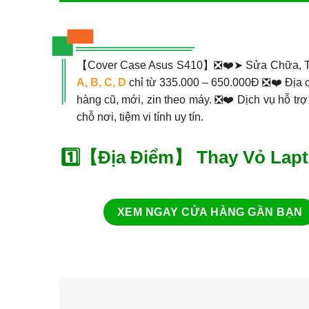
【Cover Case Asus S410】❎❤️➤ Sửa Chữa, 
A, B, C, D
chỉ từ 335.000 – 650.000Đ ❎❤️ Địa c
hàng cũ, mới, zin theo máy. ❎❤️ Dịch vụ hỗ trợ
chỗ nơi, tiệm vi tính uy tín.
1️⃣【Địa Điểm】 Thay Vỏ Lapt
XEM NGAY CỬA HÀNG GẦN BẠN