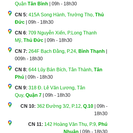
Quận
Tân Bình
| 09h - 18h30
CN 5:
415A Song Hành, Trường Thọ,
Thủ
Đức
| 09h - 18h30
CN 6
:
709 Nguyễn Xiển, P.Long Thạnh
Mỹ,
Thủ Đức
| 09h - 18h30
CN 7:
264F Bạch Đằng, P.24,
Bình Thạnh
|
009h - 18h30
CN 8:
644 Lũy Bán Bích, Tân Thành,
Tân
Phú
| 09h - 18h30
CN 9:
318 Đ. Lê Văn Lương, Tân
Quy,
Quận 7
| 09h - 18h30
CN 10:
362 Đường 3/2, P.12,
Q.10
| 09h -
18h30
CN 11:
142 Hoàng Văn Thụ, P.9,
Phú
Nhuận
| 09h - 18h30