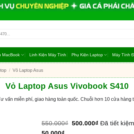
ện MacBook
Linh Kiện Máy Tính
Phụ Kiện Laptop
Máy Tính 
top
/
Vỏ Laptop Asus
Vỏ Laptop Asus Vivobook S410
Tư vấn miễn phí, giao hàng toàn quốc. Chuỗi hơn 10 cửa hàng
550.000
₫
500.000
₫
Đã tiết kiệ
50.000
₫