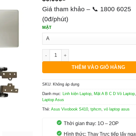
Giá tham khảo – 📞 1800 6025
(0đ/phút)
MẶT
Vỏ Laptop Asus Vivobook S410 số lượng
THÊM VÀO GIỎ HÀNG
SKU:
Không áp dụng
Danh mục:
Linh kiện Laptop
,
Mặt A B C D Vỏ Laptop
Laptop Asus
Thẻ:
Asus Vivobook S410
,
tphcm
,
vỏ laptop asus
Thời gian thay: 1O – 2OP
Hình thức: Thay Trực tiếp lấy nga