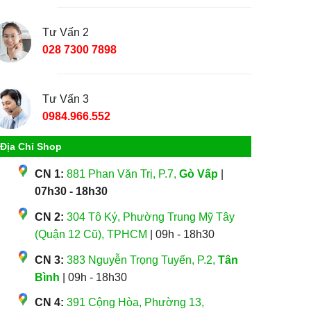
Tư Vấn 2
028 7300 7898
Tư Vấn 3
0984.966.552
Địa Chỉ Shop
CN 1:
881 Phan Văn Trị, P.7,
Gò Vấp
|
07h30 - 18h30
CN 2:
304 Tô Ký, Phường Trung Mỹ Tây
(Quận 12 Cũ), TPHCM
| 09h - 18h30
CN 3:
383 Nguyễn Trọng Tuyển, P.2,
Tân
Bình
| 09h - 18h30
CN 4:
391 Cộng Hòa, Phường 13,