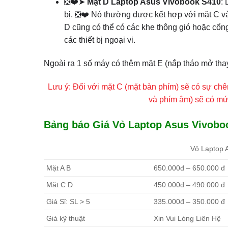
❎❤️➤
Mặt D Laptop Asus Vivobook S410
:
bị. ❎❤️ Nó thường được kết hợp với mặt C và
D cũng có thể có các khe thông gió hoặc cổng
các thiết bị ngoại vi.
Ngoài ra 1 số máy có thêm mặt E (nắp tháo mở tha
Lưu ý: Đối với mặt C (mặt bàn phím) sẽ có sự chên
và phím âm) sẽ có mứ
Bảng báo Giá Vỏ Laptop Asus Vivobook
Vỏ Laptop 
Mặt A B
650.000đ – 650.000 đ
Mặt C D
450.000đ – 490.000 đ
Giá Sỉ: SL > 5
335.000đ – 350.000 đ
Giá kỹ thuật
Xin Vui Lòng Liên Hệ