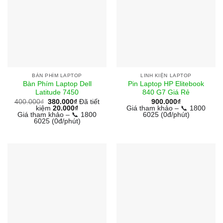
BÀN PHÍM LAPTOP
LINH KIỆN LAPTOP
Bàn Phím Laptop Dell
Pin Laptop HP Elitebook
Latitude 7450
840 G7 Giá Rẻ
400.000
₫
380.000
₫
Đã tiết
900.000
₫
kiệm
20.000
₫
Giá tham khảo – 📞 1800
Giá tham khảo – 📞 1800
6025 (0đ/phút)
6025 (0đ/phút)