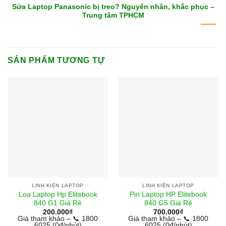
Sửa Laptop Panasonic bị treo? Nguyên nhân, khắc phục –
Trung tâm TPHCM
SẢN PHẨM TƯƠNG TỰ
LINH KIỆN LAPTOP
LINH KIỆN LAPTOP
Loa Laptop Hp Elitebook
Pin Laptop HP Elitebook
840 G1 Giá Rẻ
840 G5 Giá Rẻ
200.000
₫
700.000
₫
Giá tham khảo – 📞 1800
Giá tham khảo – 📞 1800
6025 (0đ/phút)
6025 (0đ/phút)