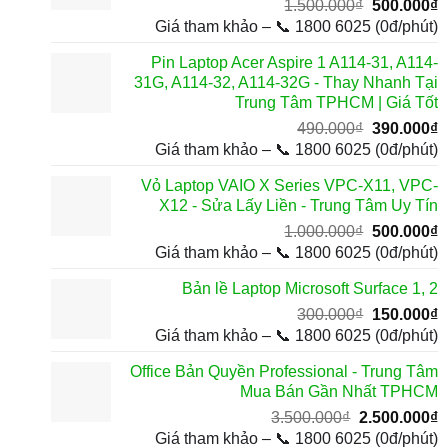
Giá
G
1.500.000
₫
500.000
₫
gốc
h
Giá tham khảo – 📞 1800 6025 (0đ/phút)
là:
t
Pin Laptop Acer Aspire 1 A114-31, A114-
1.500.000₫
l
31G, A114-32, A114-32G - Thay Nhanh Tại
5
Trung Tâm TPHCM | Giá Tốt
Giá
G
490.000
₫
390.000
₫
gốc
h
Giá tham khảo – 📞 1800 6025 (0đ/phút)
là:
t
Vỏ Laptop VAIO X Series VPC-X11, VPC-
490.000₫.
l
X12 - Sửa Lấy Liền - Trung Tâm Uy Tín
3
Giá
G
1.000.000
₫
500.000
₫
gốc
h
Giá tham khảo – 📞 1800 6025 (0đ/phút)
là:
t
Bản lề Laptop Microsoft Surface 1, 2
1.000.000₫
l
Giá
G
300.000
₫
150.000
₫
5
gốc
h
Giá tham khảo – 📞 1800 6025 (0đ/phút)
là:
t
Office Bản Quyền Professional - Trung Tâm
300.000₫.
l
Mua Bán Gần Nhất TPHCM
1
Giá
G
3.500.000
₫
2.500.000
₫
gốc
h
Giá tham khảo – 📞 1800 6025 (0đ/phút)