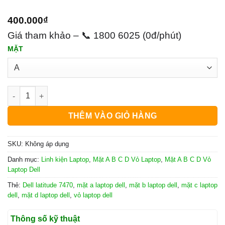
400.000
₫
Giá tham khảo – 📞 1800 6025 (0đ/phút)
MẶT
Vỏ Laptop Mặt A, B, C, D Dell Latitude 7470 số lượng
THÊM VÀO GIỎ HÀNG
SKU:
Không áp dụng
Danh mục:
Linh kiện Laptop
,
Mặt A B C D Vỏ Laptop
,
Mặt A B C D Vỏ
Laptop Dell
Thẻ:
Dell latitude 7470
,
mặt a laptop dell
,
mặt b laptop dell
,
mặt c laptop
dell
,
mặt d laptop dell
,
vỏ laptop dell
Thông số kỹ thuật