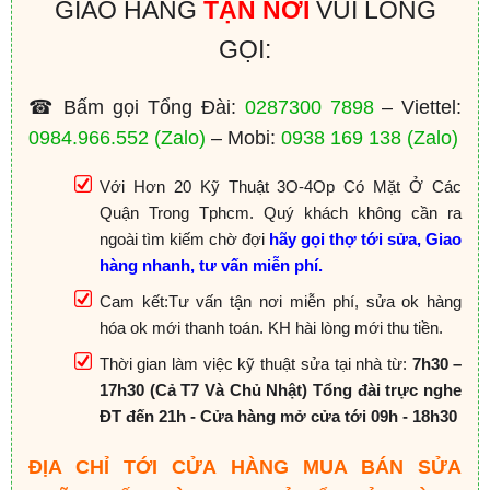
GIAO HÀNG
TẬN NƠI
VUI LÒNG
GỌI:
☎ Bấm gọi Tổng Đài:
0287300 7898
– Viettel:
0984.966.552
(Zalo)
– Mobi:
0938 169 138
(Zalo)
Với Hơn 20 Kỹ Thuật 3O-4Op Có Mặt Ở Các
Quận Trong Tphcm. Quý khách không cần ra
ngoài tìm kiếm chờ đợi
hãy gọi thợ tới sửa, Giao
hàng nhanh, tư vấn miễn phí.
Cam kết:Tư vấn tận nơi miễn phí, sửa ok hàng
hóa ok mới thanh toán. KH hài lòng mới thu tiền.
Thời gian làm việc kỹ thuật sửa tại nhà từ:
7h30 –
17h30 (Cả T7 Và Chủ Nhật) Tổng đài trực nghe
ĐT đến 21h - Cửa hàng mở cửa tới 09h - 18h30
ĐỊA CHỈ TỚI CỬA HÀNG MUA BÁN SỬA