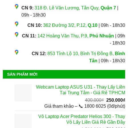
CN 9:
318 Đ. Lê Văn Lương, Tân Quy,
Quận 7
|
09h - 18h30
CN 10:
362 Đường 3/2, P.12,
Q.10
| 09h - 18h30
CN 11:
142 Hoàng Văn Thụ, P.9,
Phú Nhuận
| 09h
- 18h30
CN 12:
853 Tỉnh Lộ 10, Bình Trị Đông B,
Bình
Tân
| 09h - 18h30
SẢN PHẨM MỚI
Webcam Laptop ASUS U31 - Thay Lấy Liền
Tại Trung Tâm - Giá Rẻ TPHCM
Giá
G
400.000
₫
250.000
₫
gốc
h
Giá tham khảo – 📞 1800 6025 (0đ/phút)
là:
t
Vỏ Laptop Acer Predator Helios 300 - Thay
400.000₫.
l
Vỏ Lấy Liền Giá Rẻ Gần Đây
2