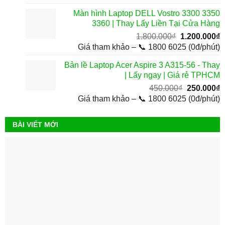
là:
t
Màn hình Laptop DELL Vostro 3300 3350
3.500.000₫.
l
3360 | Thay Lấy Liền Tại Cửa Hàng
2
Giá
G
1.800.000
₫
1.200.000
₫
gốc
h
Giá tham khảo – 📞 1800 6025 (0đ/phút)
là:
t
Bản lề Laptop Acer Aspire 3 A315-56 - Thay
1.800.000₫.
l
| Lấy ngay | Giá rẻ TPHCM
1
Giá
G
450.000
₫
250.000
₫
gốc
h
Giá tham khảo – 📞 1800 6025 (0đ/phút)
là:
t
450.000₫.
l
BÀI VIẾT MỚI
2