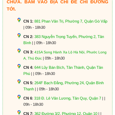
CHỮA. BẤM VÀO ĐỊA CHỈ ĐỂ CHỈ ĐƯỜNG
TỚI.
CN 1:
881 Phan Văn Trị, Phường 7, Quận Gò Vấp
| 09h - 18h30
CN 2:
383 Nguyễn Trọng Tuyển, Phường 2, Tân
Bình
| | 09h - 18h30
CN 3:
415A Song Hành Xa Lộ Hà Nội, Phước Long
| 09h - 18h30
A, Thủ Đức
CN 4:
644 Lũy Bán Bích, Tân Thành, Quận Tân
Phú
| | 09h - 18h30
CN 5:
264F Bạch Đằng, Phường 24, Quận Bình
Thạnh
| | 09h - 18h30
CN 6
:
318 Đ. Lê Văn Lương, Tân Quy, Quận 7
| |
09h - 18h30
CN 7:
362 Đường 3/2, Phường 12, Quận 10
| |