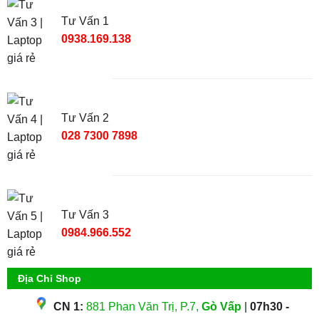
Tư Vấn 1
0938.169.138
Tư Vấn 2
028 7300 7898
Tư Vấn 3
0984.966.552
Địa Chỉ Shop
CN 1:
881 Phan Văn Trị, P.7,
Gò Vấp
|
07h30 -