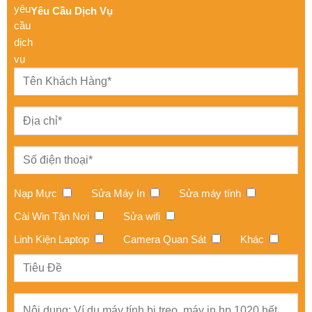
Yêu Cầu Dịch Vụ
Nạp Mực
Sửa Máy In
Sửa máy tính
Cài Win Tận Nơi
Sửa wifi
Linh Kiện Laptop
Camera Quan Sát
Khác