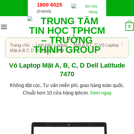
Bỏ
1800 6025
qua
(0₫/phút)
nội
dung
0
Trang chủ
/
Linh kiện Laptop
/
Mặt A B C D Vỏ Laptop
/
Mặt A B C D Vỏ Laptop Dell
Vỏ Laptop Mặt A, B, C, D Dell Latitude
7470
Không đặt cọc, Tư vấn miễn phí, giao hàng toàn quốc.
Chuỗi hơn 10 cửa hàng tphcm.
Xem ngay