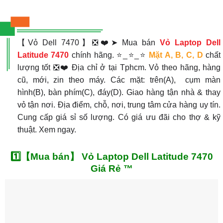
【Vỏ Dell 7470】❎❤️➤ Mua bán
Vỏ Laptop Dell
Latitude 7470
chính hãng. ⭐_⭐_⭐
Mặt A, B, C, D
chất
lượng tốt ❎❤️ Địa chỉ ở tại Tphcm. Vỏ theo hãng, hàng
cũ, mới, zin theo máy. Các mặt: trên(A), cụm màn
hình(B), bàn phím(C), đáy(D). Giao hàng tận nhà & thay
vỏ tận nơi. Địa điểm, chỗ, nơi, trung tâm cửa hàng uy tín.
Cung cấp giá sỉ số lượng. Có giá ưu đãi cho thợ & kỹ
thuật. Xem ngay.
1️⃣【Mua bán】 Vỏ Laptop Dell Latitude 7470
Giá Rẻ ™