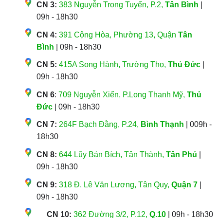
CN 3:
383 Nguyễn Trọng Tuyển, P.2,
Tân Bình
|
09h - 18h30
CN 4:
391 Cộng Hòa, Phường 13, Quận
Tân
Bình
| 09h - 18h30
CN 5:
415A Song Hành, Trường Thọ,
Thủ Đức
|
09h - 18h30
CN 6
:
709 Nguyễn Xiển, P.Long Thạnh Mỹ,
Thủ
Đức
| 09h - 18h30
CN 7:
264F Bạch Đằng, P.24,
Bình Thạnh
| 009h -
18h30
CN 8:
644 Lũy Bán Bích, Tân Thành,
Tân Phú
|
09h - 18h30
CN 9:
318 Đ. Lê Văn Lương, Tân Quy,
Quận 7
|
09h - 18h30
CN 10:
362 Đường 3/2, P.12,
Q.10
| 09h - 18h30