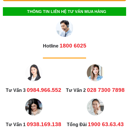
THÔNG TIN LIÊN HỆ TƯ VẤN MUA HÀNG
1800 6025
Hotline
0984.966.552
028 7300 7898
Tư Vấn 3
Tư Vấn 2
0938.169.138
1900 63.63.43
Tư Vấn 1
Tổng Đài