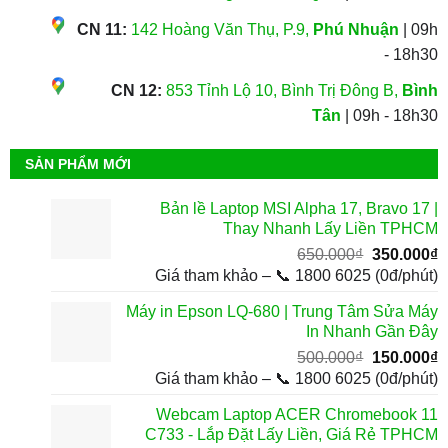
CN 11:
142 Hoàng Văn Thụ, P.9,
Phú Nhuận
| 09h
- 18h30
CN 12:
853 Tỉnh Lộ 10, Bình Trị Đông B,
Bình
Tân
| 09h - 18h30
SẢN PHẨM MỚI
Bản lề Laptop MSI Alpha 17, Bravo 17 |
Thay Nhanh Lấy Liền TPHCM
Giá
G
650.000
₫
350.000
₫
gốc
h
Giá tham khảo – 📞 1800 6025 (0đ/phút)
là:
t
Máy in Epson LQ-680 | Trung Tâm Sửa Máy
650.000₫.
l
In Nhanh Gần Đây
3
Giá
G
500.000
₫
150.000
₫
gốc
h
Giá tham khảo – 📞 1800 6025 (0đ/phút)
là:
t
Webcam Laptop ACER Chromebook 11
500.000₫.
l
C733 - Lắp Đặt Lấy Liền, Giá Rẻ TPHCM
1