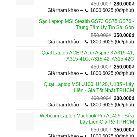
Giá
G
450.000
₫
280.000
₫
gốc
h
Giá tham khảo – 📞 1800 6025 (0đ/phút)
là:
t
Sạc Laptop MSI Stealth GS73 GS75 GS76 -
450.000₫.
l
Trung Tâm Uy Tín Sài Gòn
2
Giá
G
550.000
₫
350.000
₫
gốc
h
Giá tham khảo – 📞 1800 6025 (0đ/phút)
là:
t
Quạt Laptop ACER Acer Aspire 3 A315-41,
550.000₫.
l
A315-41G, A315-42, A315-42G
3
Giá
G
450.000
₫
250.000
₫
gốc
h
Giá tham khảo – 📞 1800 6025 (0đ/phút)
là:
t
Quạt Laptop MSI U100, U120, U135 - Lấy
450.000₫.
l
Liền - Giá Tốt Nhất TPHCM
2
Giá
G
400.000
₫
200.000
₫
gốc
h
Giá tham khảo – 📞 1800 6025 (0đ/phút)
là:
t
Webcam Laptop Macbook Pro A1425 - Sửa
400.000₫.
l
Lấy Liền Giá Rẻ TPHCM
2
Giá
G
650.000
₫
350.000
₫
gốc
h
Giá tham khảo – 📞 1800 6025 (0đ/phút)