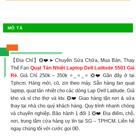
MÔ TẢ
【Địa Chỉ】❎❤️➤ Chuyên Sửa Chữa, Mua Bán, Thay
Thế Fan
Quạt Tản Nhiệt
Laptop Dell Latitude 5501 Giá
Rẻ
. Giá Chỉ 250k – 350k ⭐_⭐_⭐ ❎❤️ Gần đây ở tại
Tphcm. Hàng mới, cũ, zin theo máy. Sẵn hàng fan quạt
laptop, quạt tản nhiệt cho các dòng Lap Dell Latitude. Giá
kho và sỉ cho thợ và ktv. ❎❤️ Giao hàng tận nơi & sửa
thay tại nhà cho quý khách hàng. Quy trình nhanh chóng
và chuyên nghiệp. Bảo hành 1 đổi 1 ❎❤️ Địa điểm, chỗ,
nơi, trung tâm cửa hàng uy tín tại SG – TPHCM. Liên hệ
ngay chúng tôi với cước gọi 0Đ.