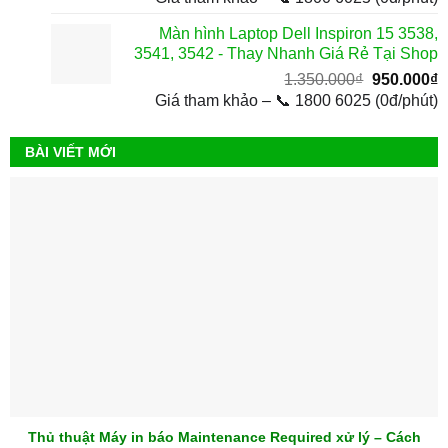
là:
t
Màn hình Laptop Dell Inspiron 15 3538,
650.000₫.
l
3541, 3542 - Thay Nhanh Giá Rẻ Tại Shop
3
Giá
G
1.350.000
₫
950.000
₫
gốc
h
Giá tham khảo – 📞 1800 6025 (0đ/phút)
là:
t
1.350.000₫
l
BÀI VIẾT MỚI
9
Thủ thuật Máy in báo Maintenance Required xử lý – Cách