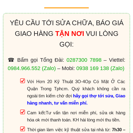
YÊU CẦU TỚI SỬA CHỮA, BÁO GIÁ
GIAO HÀNG
TẬN NƠI
VUI LÒNG
GỌI:
☎ Bấm gọi Tổng Đài:
0287300 7898
– Viettel:
0984.966.552
(Zalo)
– Mobi:
0938 169 138
(Zalo)
Với Hơn 20 Kỹ Thuật 3O-4Op Có Mặt Ở Các
Quận Trong Tphcm. Quý khách không cần ra
ngoài tìm kiếm chờ đợi
hãy gọi thợ tới sửa, Giao
hàng nhanh, tư vấn miễn phí.
Cam kết:Tư vấn tận nơi miễn phí, sửa ok hàng
hóa ok mới thanh toán. KH hài lòng mới thu tiền.
Thời gian làm việc kỹ thuật sửa tại nhà từ:
7h30 –