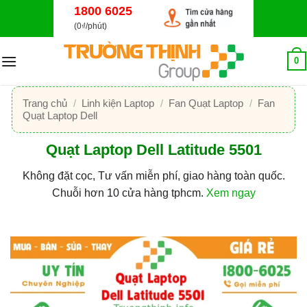
Bỏ
1800 6025
qua
(0₫/phút)
nội
dung
0
Trang chủ
/
Linh kiện Laptop
/
Fan Quạt Laptop
/
Fan
Quạt Laptop Dell
Quạt Laptop Dell Latitude 5501
Không đặt cọc, Tư vấn miễn phí, giao hàng toàn quốc.
Chuỗi hơn 10 cửa hàng tphcm.
Xem ngay