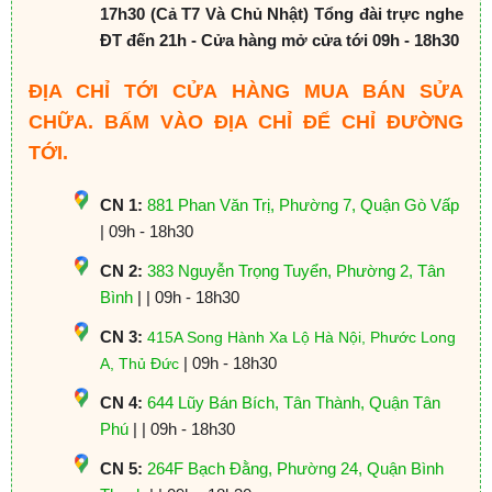
17h30 (Cả T7 Và Chủ Nhật) Tổng đài trực nghe
ĐT đến 21h - Cửa hàng mở cửa tới 09h - 18h30
ĐỊA CHỈ TỚI CỬA HÀNG MUA BÁN SỬA
CHỮA. BẤM VÀO ĐỊA CHỈ ĐỂ CHỈ ĐƯỜNG
TỚI.
CN 1:
881 Phan Văn Trị, Phường 7, Quận Gò Vấp
| 09h - 18h30
CN 2:
383 Nguyễn Trọng Tuyển, Phường 2, Tân
Bình
| | 09h - 18h30
CN 3:
415A Song Hành Xa Lộ Hà Nội, Phước Long
| 09h - 18h30
A, Thủ Đức
CN 4:
644 Lũy Bán Bích, Tân Thành, Quận Tân
Phú
| | 09h - 18h30
CN 5:
264F Bạch Đằng, Phường 24, Quận Bình