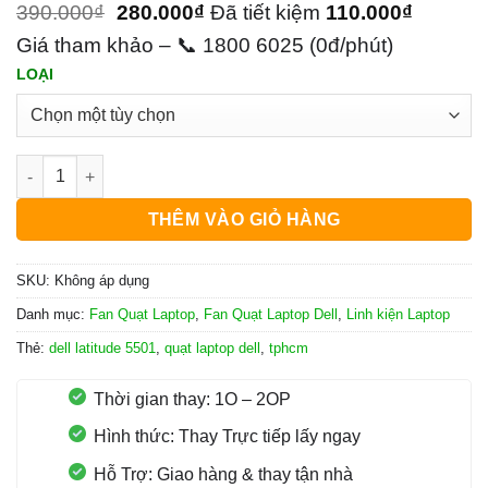
390.000
₫
280.000
₫
Đã tiết kiệm
110.000
₫
Giá tham khảo – 📞 1800 6025 (0đ/phút)
LOẠI
Quạt Laptop Dell Latitude 5501 số lượng
THÊM VÀO GIỎ HÀNG
SKU:
Không áp dụng
Danh mục:
Fan Quạt Laptop
,
Fan Quạt Laptop Dell
,
Linh kiện Laptop
Thẻ:
dell latitude 5501
,
quạt laptop dell
,
tphcm
Thời gian thay: 1O – 2OP
Hình thức: Thay Trực tiếp lấy ngay
Hỗ Trợ: Giao hàng & thay tận nhà