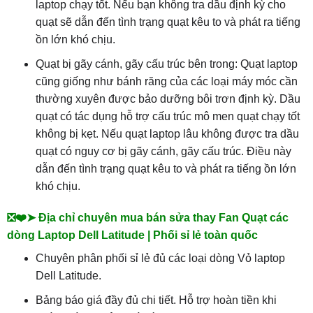
laptop chạy tốt. Nếu bạn không tra dầu định kỳ cho
quạt sẽ dẫn đến tình trạng quạt kêu to và phát ra tiếng
ồn lớn khó chịu.
Quạt bị gãy cánh, gãy cấu trúc bên trong: Quạt laptop
cũng giống như bánh răng của các loại máy móc cần
thường xuyên được bảo dưỡng bôi trơn định kỳ. Dầu
quạt có tác dụng hỗ trợ cấu trúc mô men quạt chạy tốt
không bị kẹt. Nếu quạt laptop lâu không được tra dầu
quạt có nguy cơ bị gãy cánh, gãy cấu trúc. Điều này
dẫn đến tình trạng quạt kêu to và phát ra tiếng ồn lớn
khó chịu.
❎❤️➤ Địa chỉ chuyên mua bán sửa thay Fan Quạt các
dòng Laptop Dell Latitude | Phối sỉ lẻ toàn quốc
Chuyên phân phối sỉ lẻ đủ các loại dòng Vỏ laptop
Dell Latitude.
Bảng báo giá đầy đủ chi tiết. Hỗ trợ hoàn tiền khi