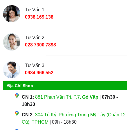
Tư Vấn 1
0938.169.138
Tư Vấn 2
028 7300 7898
Tư Vấn 3
0984.966.552
Địa Chỉ Shop
CN 1:
881 Phan Văn Trị, P.7,
Gò Vấp
|
07h30 -
18h30
CN 2:
304 Tô Ký, Phường Trung Mỹ Tây (Quận 12
Cũ), TPHCM
| 09h - 18h30