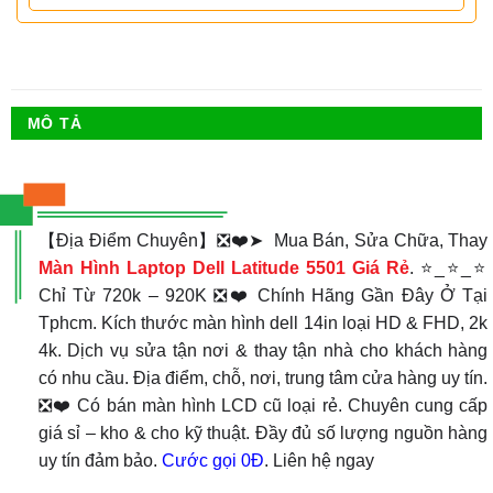
MÔ TẢ
【Địa Điểm Chuyên】❎❤️➤ Mua Bán, Sửa Chữa, Thay
Màn Hình Laptop Dell Latitude 5501 Giá Rẻ
. ⭐_⭐_⭐
Chỉ Từ 720k – 920K ❎❤️ Chính Hãng Gần Đây Ở Tại
Tphcm. Kích thước màn hình dell 14in loại HD & FHD, 2k
4k. Dịch vụ sửa tận nơi & thay tận nhà cho khách hàng
có nhu cầu. Địa điểm, chỗ, nơi, trung tâm cửa hàng uy tín.
❎❤️ Có bán màn hình LCD cũ loại rẻ. Chuyên cung cấp
giá sỉ – kho & cho kỹ thuật. Đầy đủ số lượng nguồn hàng
uy tín đảm bảo.
Cước gọi 0Đ
. Liên hệ ngay