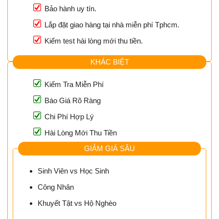
Bảo hành uy tín.
Lắp đặt giao hàng tại nhà miễn phí Tphcm.
Kiểm test hài lòng mới thu tiền.
KHÁC BIỆT
Kiểm Tra Miễn Phí
Báo Giá Rõ Ràng
Chi Phí Hợp Lý
Hài Lòng Mới Thu Tiền
GIẢM GIÁ SÂU
Sinh Viên vs Học Sinh
Công Nhân
Khuyết Tật vs Hộ Nghèo