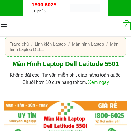
Bỏ
1800 6025
qua
(0₫/phút)
nội
dung
0
Trang chủ
/
Linh kiện Laptop
/
Màn hình Laptop
/
Màn
hình Laptop DELL
Màn Hình Laptop Dell Latitude 5501
Không đặt cọc, Tư vấn miễn phí, giao hàng toàn quốc.
Chuỗi hơn 10 cửa hàng tphcm.
Xem ngay