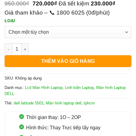
950.000
₫
720.000
₫
Đã tiết kiệm
230.000
₫
Giá tham khảo – 📞 1800 6025 (0đ/phút)
LOẠI
Màn Hình Laptop Dell Latitude 5501 số lượng
THÊM VÀO GIỎ HÀNG
SKU:
Không áp dụng
Danh mục:
Lcd Màn Hình Laptop
,
Linh kiện Laptop
,
Màn hình Laptop
DELL
Thẻ:
dell latitude 5501
,
Màn hình laptop dell
,
tphcm
Thời gian thay: 1O – 2OP
Hình thức: Thay Trực tiếp lấy ngay