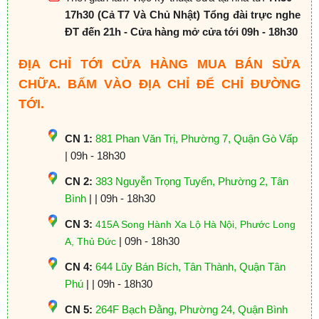
17h30 (Cả T7 Và Chủ Nhật) Tổng đài trực nghe
ĐT đến 21h - Cửa hàng mở cửa tới 09h - 18h30
ĐỊA CHỈ TỚI CỬA HÀNG MUA BÁN SỬA
CHỮA. BẤM VÀO ĐỊA CHỈ ĐỂ CHỈ ĐƯỜNG
TỚI.
CN 1:
881 Phan Văn Trị, Phường 7, Quận Gò Vấp
| 09h - 18h30
CN 2:
383 Nguyễn Trọng Tuyển, Phường 2, Tân
Bình
| | 09h - 18h30
CN 3:
415A Song Hành Xa Lộ Hà Nội, Phước Long
| 09h - 18h30
A, Thủ Đức
CN 4:
644 Lũy Bán Bích, Tân Thành, Quận Tân
Phú
| | 09h - 18h30
CN 5:
264F Bạch Đằng, Phường 24, Quận Bình