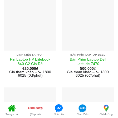
LINH KIỆN LAPTOP
BÀN PHÍM LAPTOP DELL
Pin Laptop HP Elitebook
Bàn Phím Laptop Dell
840 G2 Giá Rẻ
Latitude 7470
620.000
₫
500.000
₫
Giá tham khảo – 📞 1800
Giá tham khảo – 📞 1800
6025 (0đ/phút)
6025 (0đ/phút)
1800 6025
Trang chủ
(0₫/phút)
Nhắn tin
Chat Zalo
Chỉ đường