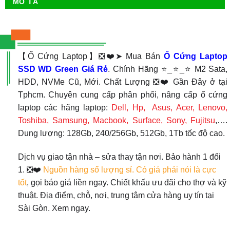
MÔ TẢ
【Ổ Cứng Laptop】❎❤️➤ Mua Bán
Ổ Cứng Laptop
SSD WD Green Giá Rẻ
. Chính Hãng ⭐_⭐_⭐ M2 Sata,
HDD, NVMe Cũ, Mới. Chất Lượng ❎❤️ Gần Đây ở tại
Tphcm. Chuyên cung cấp phân phối, nâng cấp ổ cứng
laptop các hãng laptop:
Dell, Hp, Asus, Acer, Lenovo,
Toshiba, Samsung, Macbook, Surface, Sony, Fujitsu
,….
Dung lượng: 128Gb, 240/256Gb, 512Gb, 1Tb tốc độ cao.
Dịch vụ giao tận nhà – sửa thay tận nơi. Bảo hành 1 đổi
1. ❎❤️
Nguồn hàng số lượng sỉ. Có giá phải nói là cực
tốt
, gọi báo giá liền ngay. Chiết khấu ưu đãi cho thợ và kỹ
thuật. Địa điểm, chỗ, nơi, trung tâm cửa hàng uy tín tại
Sài Gòn. Xem ngay.