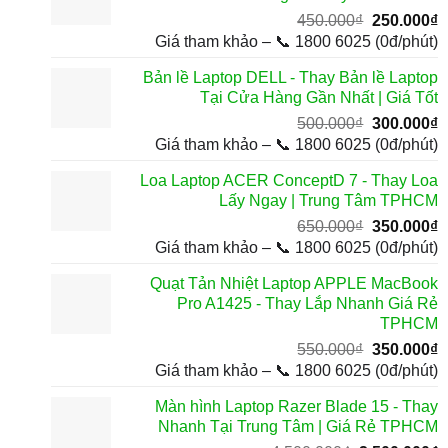
5
Giá
G
450.000
₫
250.000
₫
gốc
h
Giá tham khảo – 📞 1800 6025 (0đ/phút)
là:
t
Bản lề Laptop DELL - Thay Bản lề Laptop
450.000₫.
l
Tại Cửa Hàng Gần Nhất | Giá Tốt
2
Giá
G
500.000
₫
300.000
₫
gốc
h
Giá tham khảo – 📞 1800 6025 (0đ/phút)
là:
t
Loa Laptop ACER ConceptD 7 - Thay Loa
500.000₫.
l
Lấy Ngay | Trung Tâm TPHCM
3
Giá
G
650.000
₫
350.000
₫
gốc
h
Giá tham khảo – 📞 1800 6025 (0đ/phút)
là:
t
Quạt Tản Nhiệt Laptop APPLE MacBook
650.000₫.
l
Pro A1425 - Thay Lắp Nhanh Giá Rẻ
3
TPHCM
Giá
G
550.000
₫
350.000
₫
gốc
h
Giá tham khảo – 📞 1800 6025 (0đ/phút)
là:
t
Màn hình Laptop Razer Blade 15 - Thay
550.000₫.
l
Nhanh Tại Trung Tâm | Giá Rẻ TPHCM
3