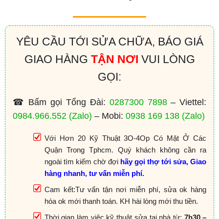
YÊU CẦU TỚI SỬA CHỮA, BÁO GIÁ
GIAO HÀNG
TẬN NƠI
VUI LÒNG
GỌI:
☎ Bấm gọi Tổng Đài:
0287300 7898
– Viettel:
0984.966.552
(Zalo)
– Mobi:
0938 169 138
(Zalo)
Với Hơn 20 Kỹ Thuật 3O-4Op Có Mặt Ở Các
Quận Trong Tphcm. Quý khách không cần ra
ngoài tìm kiếm chờ đợi
hãy gọi thợ tới sửa, Giao
hàng nhanh, tư vấn miễn phí.
Cam kết:Tư vấn tận nơi miễn phí, sửa ok hàng
hóa ok mới thanh toán. KH hài lòng mới thu tiền.
Thời gian làm việc kỹ thuật sửa tại nhà từ:
7h30 –