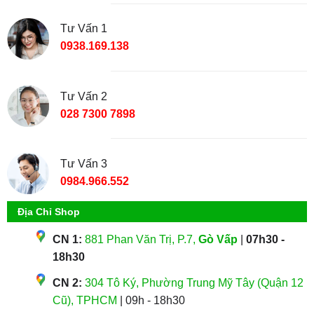
Tư Vấn 1
0938.169.138
Tư Vấn 2
028 7300 7898
Tư Vấn 3
0984.966.552
Địa Chỉ Shop
CN 1:
881 Phan Văn Trị, P.7,
Gò Vấp
|
07h30 -
18h30
CN 2:
304 Tô Ký, Phường Trung Mỹ Tây (Quận 12
Cũ), TPHCM
| 09h - 18h30