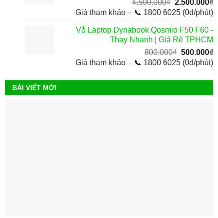
Giá
G
4.500.000
₫
2.500.000
₫
gốc
h
Giá tham khảo – 📞 1800 6025 (0đ/phút)
là:
t
Vỏ Laptop Dynabook Qosmio F50 F60 -
4.500.000₫.
l
Thay Nhanh | Giá Rẻ TPHCM
2
Giá
G
800.000
₫
500.000
₫
gốc
h
Giá tham khảo – 📞 1800 6025 (0đ/phút)
là:
t
800.000₫.
l
BÀI VIẾT MỚI
5