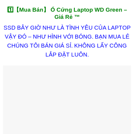
1️⃣【Mua Bán】 Ổ Cứng Laptop WD Green –
Giá Rẻ ™
SSD BÂY GIỜ NHƯ LÀ TÌNH YÊU CỦA LAPTOP
VẬY ĐÓ – NHƯ HÌNH VỚI BÓNG. BẠN MUA LẺ
CHÚNG TÔI BÁN GIÁ SỈ. KHÔNG LẤY CÔNG
LẮP ĐẶT LUÔN.