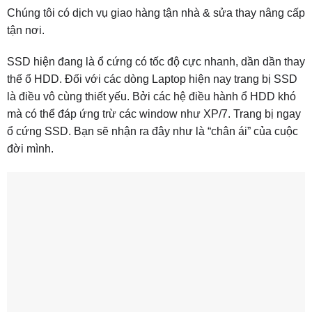
Chúng tôi có dịch vụ giao hàng tận nhà & sửa thay nâng cấp
tận nơi.
SSD hiện đang là ổ cứng có tốc độ cực nhanh, dần dần thay
thế ổ HDD. Đối với các dòng Laptop hiện nay trang bị SSD
là điều vô cùng thiết yếu. Bởi các hệ điều hành ổ HDD khó
mà có thể đáp ứng trừ các window như XP/7. Trang bị ngay
ổ cứng SSD. Bạn sẽ nhận ra đây như là “chân ái” của cuộc
đời mình.