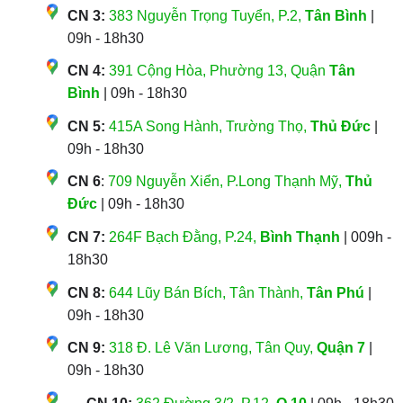
CN 3:
383 Nguyễn Trọng Tuyển, P.2,
Tân Bình
|
09h - 18h30
CN 4:
391 Cộng Hòa, Phường 13, Quận
Tân
Bình
| 09h - 18h30
CN 5:
415A Song Hành, Trường Thọ,
Thủ Đức
|
09h - 18h30
CN 6
:
709 Nguyễn Xiển, P.Long Thạnh Mỹ,
Thủ
Đức
| 09h - 18h30
CN 7:
264F Bạch Đằng, P.24,
Bình Thạnh
| 009h -
18h30
CN 8:
644 Lũy Bán Bích, Tân Thành,
Tân Phú
|
09h - 18h30
CN 9:
318 Đ. Lê Văn Lương, Tân Quy,
Quận 7
|
09h - 18h30