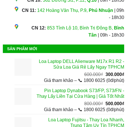
CN 10:
362 Đường 3/2, P.12,
Q.10
| 09h - 18h30
CN 11:
142 Hoàng Văn Thụ, P.9,
Phú Nhuận
| 09h
- 18h30
CN 12:
853 Tỉnh Lộ 10, Bình Trị Đông B,
Bình
Tân
| 09h - 18h30
SẢN PHẨM MỚI
Loa Laptop DELL Alienware M17x R1 R2 -
Sửa Loa Giá Rẻ Lấy Ngay TPHCM
Giá
G
600.000
₫
300.000
₫
gốc
h
Giá tham khảo – 📞 1800 6025 (0đ/phút)
là:
t
Pin Laptop Dynabook S73/FP, S73/FN -
600.000₫.
l
Thay Lấy Liền Tại Cửa Hàng | Giá Tốt Nhất
3
Giá
G
800.000
₫
500.000
₫
gốc
h
Giá tham khảo – 📞 1800 6025 (0đ/phút)
là:
t
Loa Laptop Fujitsu - Thay Loa Nhanh,
800.000₫.
l
Trung Tâm Uy Tín TPHCM