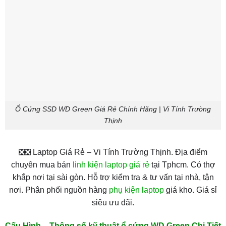
Ổ Cứng SSD WD Green Giá Rẻ Chính Hãng | Vi Tính Trường
Thịnh
❎❎ Laptop Giá Rẻ – Vi Tính Trường Thịnh. Địa điểm
chuyên mua bán
linh kiện laptop giá rẻ
tại Tphcm. Có thợ
khắp nơi tại sài gòn. Hỗ trợ kiểm tra & tư vấn tại nhà, tận
nơi. Phân phối nguồn hàng
phụ kiện laptop
giá kho. Giá sỉ
siêu ưu đãi.
Cấu Hình – Thông số kỹ thuật ổ cứng WD Green Chi Tiết