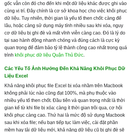
gốc vẫn còn đó cho đến khi một dữ liệu khác được ghi vào
cùng vị trí. Đây chính là cơ sở khoa học cho việc khôi phục
dữ liệu. Tuy nhiên, thời gian là yếu tố then chốt: càng để
lâu, hoặc càng sử dụng máy tính nhiều sau khi xóa, nguy
cơ dữ liệu bị ghi đè và mất vĩnh viễn càng cao. Đó là lý do
tại sao hành động nhanh chóng và đúng cách là cực kỳ
quan trọng để đảm bảo tỷ lệ thành công cao nhất trong quá
trình
khôi phục dữ liệu Quận Thủ Đức
.
Các Yếu Tố Ảnh Hưởng Đến Khả Năng Khôi Phục Dữ
Liệu Excel
Khả năng khôi phục file Excel bị xóa nhầm trên Macbook
không phải lúc nào cũng đạt 100%, mà phụ thuộc vào
nhiều yếu tố then chốt. Đầu tiên và quan trọng nhất là thời
gian kể từ khi file bị xóa: càng ít thời gian trôi qua, cơ hội
khôi phục càng cao. Thứ hai là mức độ sử dụng Macbook
sau khi xóa file; nếu bạn tiếp tục làm việc, cài đặt phần
mềm hay tải dữ liệu mới, khả năng dữ liệu cũ bị ghi đè sẽ