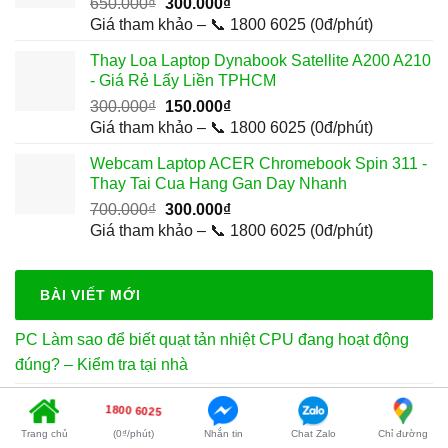
Giá
Giá
650.000
₫
300.000
₫
gốc
hiện
Giá tham khảo – 📞 1800 6025 (0đ/phút)
là:
tại
Thay Loa Laptop Dynabook Satellite A200 A210
650.000₫.
là:
- Giá Rẻ Lấy Liền TPHCM
300.000₫.
Giá
Giá
300.000
₫
150.000
₫
gốc
hiện
Giá tham khảo – 📞 1800 6025 (0đ/phút)
là:
tại
Webcam Laptop ACER Chromebook Spin 311 -
300.000₫.
là:
Thay Tai Cua Hang Gan Day Nhanh
150.000₫.
Giá
Giá
700.000
₫
300.000
₫
gốc
hiện
Giá tham khảo – 📞 1800 6025 (0đ/phút)
là:
tại
700.000₫.
là:
300.000₫.
BÀI VIẾT MỚI
PC Làm sao để biết quạt tản nhiệt CPU đang hoạt động
đúng? – Kiểm tra tại nhà
Anh Long it: Dịch vụ Vệ sinh pc đồ hoạ tận nơi Quận 9 uy
1800 6025
tín
Trang chủ
(0₫/phút)
Nhắn tin
Chat Zalo
Chỉ đường