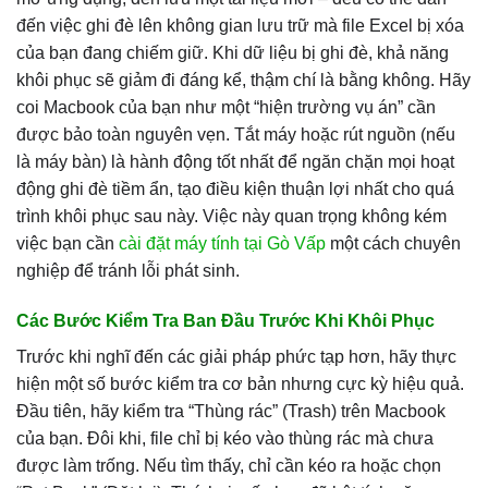
đến việc ghi đè lên không gian lưu trữ mà file Excel bị xóa
của bạn đang chiếm giữ. Khi dữ liệu bị ghi đè, khả năng
khôi phục sẽ giảm đi đáng kể, thậm chí là bằng không. Hãy
coi Macbook của bạn như một “hiện trường vụ án” cần
được bảo toàn nguyên vẹn. Tắt máy hoặc rút nguồn (nếu
là máy bàn) là hành động tốt nhất để ngăn chặn mọi hoạt
động ghi đè tiềm ẩn, tạo điều kiện thuận lợi nhất cho quá
trình khôi phục sau này. Việc này quan trọng không kém
việc bạn cần
cài đặt máy tính tại Gò Vấp
một cách chuyên
nghiệp để tránh lỗi phát sinh.
Các Bước Kiểm Tra Ban Đầu Trước Khi Khôi Phục
Trước khi nghĩ đến các giải pháp phức tạp hơn, hãy thực
hiện một số bước kiểm tra cơ bản nhưng cực kỳ hiệu quả.
Đầu tiên, hãy kiểm tra “Thùng rác” (Trash) trên Macbook
của bạn. Đôi khi, file chỉ bị kéo vào thùng rác mà chưa
được làm trống. Nếu tìm thấy, chỉ cần kéo ra hoặc chọn