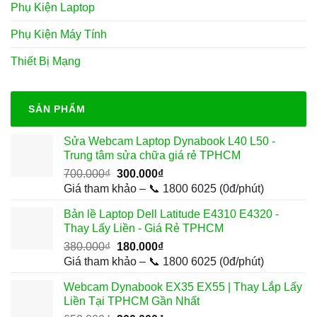
Phụ Kiện Laptop
Phụ Kiện Máy Tính
Thiết Bị Mạng
SẢN PHẨM
Sửa Webcam Laptop Dynabook L40 L50 -
Trung tâm sửa chữa giá rẻ TPHCM
Giá
Giá
700.000
₫
300.000
₫
gốc
hiện
Giá tham khảo – 📞 1800 6025 (0đ/phút)
là:
tại
Bản lề Laptop Dell Latitude E4310 E4320 -
700.000₫.
là:
Thay Lấy Liền - Giá Rẻ TPHCM
300.000₫.
Giá
Giá
380.000
₫
180.000
₫
gốc
hiện
Giá tham khảo – 📞 1800 6025 (0đ/phút)
là:
tại
Webcam Dynabook EX35 EX55 | Thay Lắp Lấy
380.000₫.
là:
Liền Tại TPHCM Gần Nhất
180.000₫.