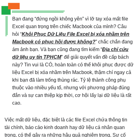
Bạn đang “đứng ngồi không yên” vì lỡ tay xóa mất file
Excel quan trọng trên chiếc Macbook của mình? Câu
hỏi “
Khôi Phục Dữ Liệu File Excel bị xóa nhầm trên
Macbook có phục hồi được không?
” chắc chắn đang
ám ảnh bạn. Và bạn cũng đang tìm kiếm “
Địa chỉ cứu
dữ liệu uy tín TPHCM
” để giải quyết vấn đề cấp bách
này? Tin vui là CÓ, hoàn toàn có thể khôi phục được dữ
liệu Excel bị xóa nhầm trên Macbook, thậm chí ngay cả
khi bạn đã làm trống thùng rác. Tỷ lệ thành công phụ
thuộc vào nhiều yếu tố, nhưng với phương pháp đúng
đắn và sự can thiệp kịp thời, cơ hội lấy lại dữ liệu là rất
cao.
Việc mất dữ liệu, đặc biệt là các file Excel chứa thông tin
tài chính, báo cáo kinh doanh hay dữ liệu cá nhân quan
trọng, có thể gây ra những hậu quả nghiêm trọng. Sự cố