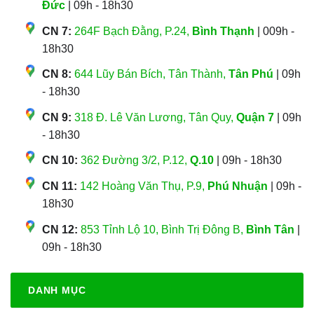
Đức
| 09h - 18h30
CN 7:
264F Bạch Đằng, P.24,
Bình Thạnh
| 009h -
18h30
CN 8:
644 Lũy Bán Bích, Tân Thành,
Tân Phú
| 09h
- 18h30
CN 9:
318 Đ. Lê Văn Lương, Tân Quy,
Quận 7
| 09h
- 18h30
CN 10:
362 Đường 3/2, P.12,
Q.10
| 09h - 18h30
CN 11:
142 Hoàng Văn Thụ, P.9,
Phú Nhuận
| 09h -
18h30
CN 12:
853 Tỉnh Lộ 10, Bình Trị Đông B,
Bình Tân
|
09h - 18h30
DANH MỤC