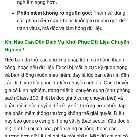
nghiêm trọng hơn.
Phần mềm không rõ nguồn gốc:
Tránh sử dụng
các phần mềm crack hoặc không rõ nguồn gốc để
tránh virus, mã độc và làm hỏng dữ liệu.
Khi Nào Cần Đến Dịch Vụ Khôi Phục Dữ Liệu Chuyên
Nghiệp?
Nếu bạn đã thử các phương pháp trên mà không thành
công, hoặc nếu dữ liệu Excel bị mất là cực kỳ quan trọng
và bạn không muốn mạo hiểm, đây là lúc bạn cần tìm đến
các dịch vụ khôi phục dữ liệu chuyên nghiệp. Các chuyên
gia có kinh nghiệm, trang thiết bị chuyên dụng (như phòng
sạch Class 100, thiết bị đọc ghi ổ cứng chuyên biệt) và
phần mềm độc quyền để xử lý các trường hợp phức tạp
mà phần mềm thông thường không thể giải quyết. Điều
này bao gồm: ổ cứng bị hỏng vật lý (bad sector, đầu đọc bị
lỗi), dữ liệu bị mã hóa, phân vùng bị hỏng, hoặc các
trường hợp dữ liệu bị ghi đè một phần. Mặc dù chi phí có