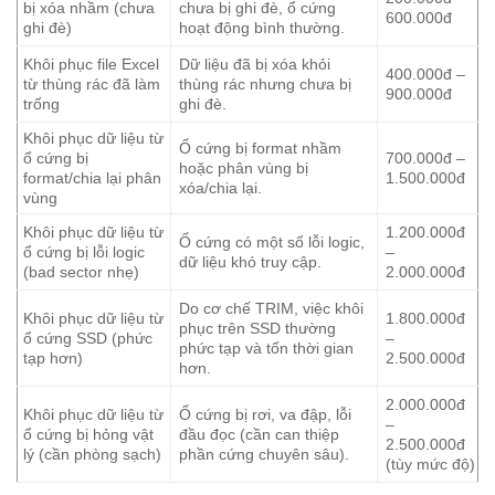
bị xóa nhầm (chưa
chưa bị ghi đè, ổ cứng
600.000đ
ghi đè)
hoạt động bình thường.
Khôi phục file Excel
Dữ liệu đã bị xóa khỏi
400.000đ –
từ thùng rác đã làm
thùng rác nhưng chưa bị
900.000đ
trống
ghi đè.
Khôi phục dữ liệu từ
Ổ cứng bị format nhầm
ổ cứng bị
700.000đ –
hoặc phân vùng bị
format/chia lại phân
1.500.000đ
xóa/chia lại.
vùng
Khôi phục dữ liệu từ
1.200.000đ
Ổ cứng có một số lỗi logic,
ổ cứng bị lỗi logic
–
dữ liệu khó truy cập.
(bad sector nhẹ)
2.000.000đ
Do cơ chế TRIM, việc khôi
Khôi phục dữ liệu từ
1.800.000đ
phục trên SSD thường
ổ cứng SSD (phức
–
phức tạp và tốn thời gian
tạp hơn)
2.500.000đ
hơn.
2.000.000đ
Khôi phục dữ liệu từ
Ổ cứng bị rơi, va đập, lỗi
–
ổ cứng bị hỏng vật
đầu đọc (cần can thiệp
2.500.000đ
lý (cần phòng sạch)
phần cứng chuyên sâu).
(tùy mức độ)