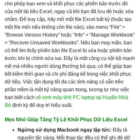
cho phép bạn xem và khôi phục các phiên bản trước đó
của một tài liệu Excel, ngay cả khi bạn đã lưu đè hoặc xóa
nhầm. Để truy cập, hãy mở một file Excel bất kỳ (hoặc tạo
một file mới nếu không còn file nào), vào menu “File” >
“Browse Version History” hoặc “Info” > “Manage Workbook”
> “Recover Unsaved Workbooks”. Nếu bạn may mắn, bạn
có thể tìm thấy phiên bản file Excel bị xóa hoặc phiên bản
trước khi bị chỉnh sửa sai. Đây là một công cụ nội bộ mạnh
mẽ mà nhiều người dùng thường bỏ qua, có thể giúp bạn
tiết kiệm thời gian và chi phí đáng kể trong việc khôi phục
dữ liệu. Việc tận dụng tối đa các tính năng có sẵn trên
phần mềm là một kỹ năng quan trọng, tương tự như việc
bạn biết cách
vệ sinh máy tính PC laptop tại Huyện Nhà
Bè
định kỳ để duy trì hiệu suất.
Mẹo Nhỏ Giúp Tăng Tỷ Lệ Khôi Phục Dữ Liệu Excel
Ngừng sử dụng Macbook ngay lập tức:
Đây là
nguyên tắc vàng. Mỗi thao tác đều có thể ghi đè dữ