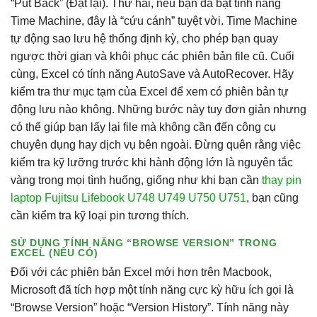
“Put Back” (Đặt lại). Thứ hai, nếu bạn đã bật tính năng
Time Machine, đây là “cứu cánh” tuyệt vời. Time Machine
tự động sao lưu hệ thống định kỳ, cho phép bạn quay
ngược thời gian và khôi phục các phiên bản file cũ. Cuối
cùng, Excel có tính năng AutoSave và AutoRecover. Hãy
kiểm tra thư mục tạm của Excel để xem có phiên bản tự
động lưu nào không. Những bước này tuy đơn giản nhưng
có thể giúp bạn lấy lại file mà không cần đến công cụ
chuyên dụng hay dịch vụ bên ngoài. Đừng quên rằng việc
kiểm tra kỹ lưỡng trước khi hành động lớn là nguyên tắc
vàng trong mọi tình huống, giống như khi bạn cần
thay pin
laptop Fujitsu Lifebook U748 U749 U750 U751
, bạn cũng
cần kiểm tra kỹ loại pin tương thích.
SỬ DỤNG TÍNH NĂNG “BROWSE VERSION” TRONG
EXCEL (NẾU CÓ)
Đối với các phiên bản Excel mới hơn trên Macbook,
Microsoft đã tích hợp một tính năng cực kỳ hữu ích gọi là
“Browse Version” hoặc “Version History”. Tính năng này