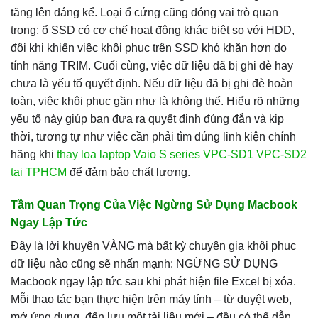
tăng lên đáng kể. Loại ổ cứng cũng đóng vai trò quan
trọng: ổ SSD có cơ chế hoạt động khác biệt so với HDD,
đôi khi khiến việc khôi phục trên SSD khó khăn hơn do
tính năng TRIM. Cuối cùng, việc dữ liệu đã bị ghi đè hay
chưa là yếu tố quyết định. Nếu dữ liệu đã bị ghi đè hoàn
toàn, việc khôi phục gần như là không thể. Hiểu rõ những
yếu tố này giúp bạn đưa ra quyết định đúng đắn và kịp
thời, tương tự như việc cần phải tìm đúng linh kiện chính
hãng khi
thay loa laptop Vaio S series VPC-SD1 VPC-SD2
tại TPHCM
để đảm bảo chất lượng.
Tầm Quan Trọng Của Việc Ngừng Sử Dụng Macbook
Ngay Lập Tức
Đây là lời khuyên VÀNG mà bất kỳ chuyên gia khôi phục
dữ liệu nào cũng sẽ nhấn mạnh: NGỪNG SỬ DỤNG
Macbook ngay lập tức sau khi phát hiện file Excel bị xóa.
Mỗi thao tác bạn thực hiện trên máy tính – từ duyệt web,
mở ứng dụng, đến lưu một tài liệu mới – đều có thể dẫn