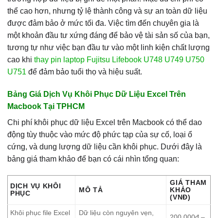
thể cao hơn, nhưng tỷ lệ thành công và sự an toàn dữ liệu
được đảm bảo ở mức tối đa. Việc tìm đến chuyên gia là
một khoản đầu tư xứng đáng để bảo vệ tài sản số của bạn,
tương tự như việc bạn đầu tư vào một linh kiện chất lượng
cao khi
thay pin laptop Fujitsu Lifebook U748 U749 U750
U751
để đảm bảo tuổi thọ và hiệu suất.
Bảng Giá Dịch Vụ Khôi Phục Dữ Liệu Excel Trên
Macbook Tại TPHCM
Chi phí khôi phục dữ liệu Excel trên Macbook có thể dao
động tùy thuộc vào mức độ phức tạp của sự cố, loại ổ
cứng, và dung lượng dữ liệu cần khôi phục. Dưới đây là
bảng giá tham khảo để bạn có cái nhìn tổng quan:
GIÁ THAM
DỊCH VỤ KHÔI
MÔ TẢ
KHẢO
PHỤC
(VNĐ)
Khôi phục file Excel
Dữ liệu còn nguyên vẹn,
200.000đ –