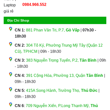
0984.966.552
Địa Chỉ Shop
CN 1:
881 Phan Văn Trị, P.7,
Gò Vấp
|
07h30 -
18h30
CN 2:
304 Tô Ký, Phường Trung Mỹ Tây (Quận 12
Cũ), TPHCM
| 09h - 18h30
CN 3:
383 Nguyễn Trọng Tuyển, P.2,
Tân Bình
| 09h
- 18h30
CN 4:
391 Cộng Hòa, Phường 13, Quận
Tân Bình
|
09h - 18h30
CN 5:
415A Song Hành, Trường Thọ,
Thủ Đức
|
09h - 18h30
CN 6
:
709 Nguyễn Xiển, P.Long Thạnh Mỹ,
Thủ