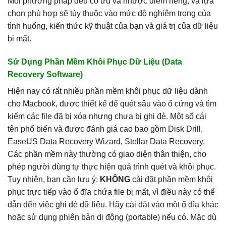
Mỗi phương pháp đều có ưu và nhược điểm riêng, và lựa
chọn phù hợp sẽ tùy thuộc vào mức độ nghiêm trọng của
tình huống, kiến thức kỹ thuật của bạn và giá trị của dữ liệu
bị mất.
Sử Dụng Phần Mềm Khôi Phục Dữ Liệu (Data
Recovery Software)
Hiện nay có rất nhiều phần mềm khôi phục dữ liệu dành
cho Macbook, được thiết kế để quét sâu vào ổ cứng và tìm
kiếm các file đã bị xóa nhưng chưa bị ghi đè. Một số cái
tên phổ biến và được đánh giá cao bao gồm Disk Drill,
EaseUS Data Recovery Wizard, Stellar Data Recovery.
Các phần mềm này thường có giao diện thân thiện, cho
phép người dùng tự thực hiện quá trình quét và khôi phục.
Tuy nhiên, bạn cần lưu ý:
KHÔNG
cài đặt phần mềm khôi
phục trực tiếp vào ổ đĩa chứa file bị mất, vì điều này có thể
dẫn đến việc ghi đè dữ liệu. Hãy cài đặt vào một ổ đĩa khác
hoặc sử dụng phiên bản di động (portable) nếu có. Mặc dù