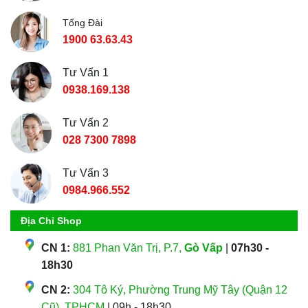
Tổng Đài
1900 63.63.43
Tư Vấn 1
0938.169.138
Tư Vấn 2
028 7300 7898
Tư Vấn 3
0984.966.552
Địa Chỉ Shop
CN 1:
881 Phan Văn Trị, P.7,
Gò Vấp
|
07h30 -
18h30
CN 2:
304 Tô Ký, Phường Trung Mỹ Tây (Quận 12
Cũ), TPHCM
| 09h - 18h30