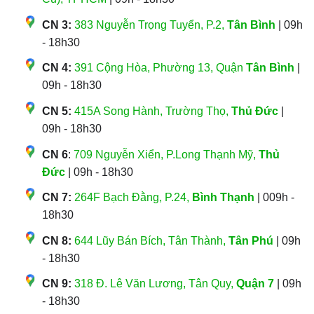
CN 3:
383 Nguyễn Trọng Tuyển, P.2,
Tân Bình
| 09h
- 18h30
CN 4:
391 Cộng Hòa, Phường 13, Quận
Tân Bình
|
09h - 18h30
CN 5:
415A Song Hành, Trường Thọ,
Thủ Đức
|
09h - 18h30
CN 6
:
709 Nguyễn Xiển, P.Long Thạnh Mỹ,
Thủ
Đức
| 09h - 18h30
CN 7:
264F Bạch Đằng, P.24,
Bình Thạnh
| 009h -
18h30
CN 8:
644 Lũy Bán Bích, Tân Thành,
Tân Phú
| 09h
- 18h30
CN 9:
318 Đ. Lê Văn Lương, Tân Quy,
Quận 7
| 09h
- 18h30