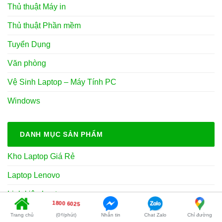
Thủ thuật Máy in
Thủ thuật Phần mềm
Tuyển Dụng
Văn phòng
Vệ Sinh Laptop – Máy Tính PC
Windows
DANH MỤC SẢN PHẨM
Kho Laptop Giá Rẻ
Laptop Lenovo
Linh kiện Laptop
1800 6025
Linh Kiện Laptop Dell
Trang chủ
(0₫/phút)
Nhắn tin
Chat Zalo
Chỉ đường