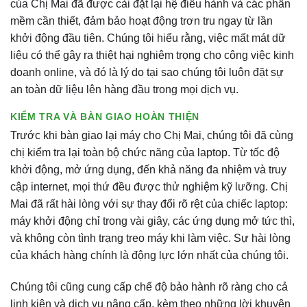
của Chị Mai đã được cài đặt lại hệ điều hành và các phần
mềm cần thiết, đảm bảo hoạt động trơn tru ngay từ lần
khởi động đầu tiên. Chúng tôi hiểu rằng, việc mất mát dữ
liệu có thể gây ra thiệt hại nghiêm trọng cho công việc kinh
doanh online, và đó là lý do tại sao chúng tôi luôn đặt sự
an toàn dữ liệu lên hàng đầu trong mọi dịch vụ.
KIỂM TRA VÀ BÀN GIAO HOÀN THIỆN
Trước khi bàn giao lại máy cho Chị Mai, chúng tôi đã cùng
chị kiểm tra lại toàn bộ chức năng của laptop. Từ tốc độ
khởi động, mở ứng dụng, đến khả năng đa nhiệm và truy
cập internet, mọi thứ đều được thử nghiệm kỹ lưỡng. Chị
Mai đã rất hài lòng với sự thay đổi rõ rệt của chiếc laptop:
máy khởi động chỉ trong vài giây, các ứng dụng mở tức thì,
và không còn tình trạng treo máy khi làm việc. Sự hài lòng
của khách hàng chính là động lực lớn nhất của chúng tôi.
Chúng tôi cũng cung cấp chế độ bảo hành rõ ràng cho cả
linh kiện và dịch vụ nâng cấp, kèm theo những lời khuyên