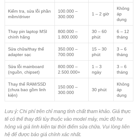
Không
Kiểm tra, sửa lỗi phần
100.000 –
1 – 2 giờ
áp
mềm/driver
300.000
dụng
Thay pin laptop MSI
800.000 –
30 – 60
6 – 12
chính hãng
1.800.000
phút
tháng
Sửa chữa/thay thế
350.000 –
15 – 30
3 – 6
adapter sạc
700.000
phút
tháng
Sửa lỗi mainboard
800.000 –
1 – 3
3 – 6
(nguồn, chipset)
2.500.000+
ngày
tháng
Thay thế RAM/SSD
Không
150.000 –
(chưa bao gồm linh
30 phút
áp
300.000
kiện)
dụng
Lưu ý: Chi phí trên chỉ mang tính chất tham khảo. Giá thực
tế có thể thay đổi tùy thuộc vào model máy, mức độ hư
hỏng và giá linh kiện tại thời điểm sửa chữa. Vui lòng liên
hệ để được báo giá chính xác nhất.