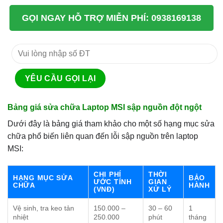
GỌI NGAY HỖ TRỢ MIỄN PHÍ: 0938169138
Bảng giá sửa chữa Laptop MSI sập nguồn đột ngột
Dưới đây là bảng giá tham khảo cho một số hạng mục sửa
chữa phổ biến liên quan đến lỗi sập nguồn trên laptop
MSI:
CHI PHÍ
THỜI
HẠNG MỤC SỬA
BẢO
ƯỚC TÍNH
GIAN
CHỮA
HÀNH
(VNĐ)
XỬ LÝ
Vệ sinh, tra keo tản
150.000 –
30 – 60
1
nhiệt
250.000
phút
tháng