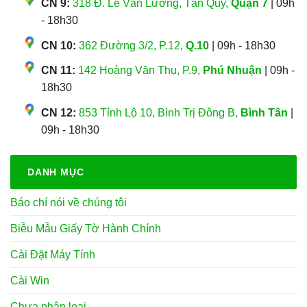
CN 9:
318 Đ. Lê Văn Lương, Tân Quy,
Quận 7
| 09h
- 18h30
CN 10:
362 Đường 3/2, P.12,
Q.10
| 09h - 18h30
CN 11:
142 Hoàng Văn Thụ, P.9,
Phú Nhuận
| 09h -
18h30
CN 12:
853 Tỉnh Lộ 10, Bình Trị Đông B,
Bình Tân
|
09h - 18h30
DANH MỤC
Báo chí nói về chúng tôi
Biễu Mẫu Giấy Tờ Hành Chính
Cài Đặt Máy Tính
Cài Win
Chưa phân loại