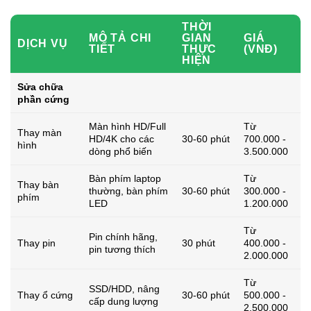
THỜI
MÔ TẢ CHI
GIAN
GIÁ
DỊCH VỤ
TIẾT
THỰC
(VNĐ)
HIỆN
Sửa chữa
phần cứng
Màn hình HD/Full
Từ
Thay màn
HD/4K cho các
30-60 phút
700.000 -
hình
dòng phổ biến
3.500.000
Bàn phím laptop
Từ
Thay bàn
thường, bàn phím
30-60 phút
300.000 -
phím
LED
1.200.000
Từ
Pin chính hãng,
Thay pin
30 phút
400.000 -
pin tương thích
2.000.000
Từ
SSD/HDD, nâng
Thay ổ cứng
30-60 phút
500.000 -
cấp dung lượng
2.500.000