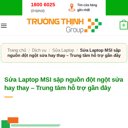
Bỏ
1800 6025
qua
(0₫/phút)
nội
dung
0
Trang chủ
/
Dịch vụ
/
Sửa Laptop
/
Sửa Laptop MSI sập
nguồn đột ngột sửa hay thay – Trung tâm hỗ trợ gần đây
Sửa Laptop MSI sập nguồn đột ngột sửa
hay thay – Trung tâm hỗ trợ gần đây