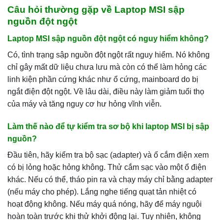
Câu hỏi thường gặp về Laptop MSI sập
nguồn đột ngột
Laptop MSI sập nguồn đột ngột có nguy hiểm không?
Có, tình trạng sập nguồn đột ngột rất nguy hiểm. Nó không
chỉ gây mất dữ liệu chưa lưu mà còn có thể làm hỏng các
linh kiện phần cứng khác như ổ cứng, mainboard do bị
ngắt điện đột ngột. Về lâu dài, điều này làm giảm tuổi thọ
của máy và tăng nguy cơ hư hỏng vĩnh viễn.
Làm thế nào để tự kiểm tra sơ bộ khi laptop MSI bị sập
nguồn?
Đầu tiên, hãy kiểm tra bộ sạc (adapter) và ổ cắm điện xem
có bị lỏng hoặc hỏng không. Thử cắm sạc vào một ổ điện
khác. Nếu có thể, tháo pin ra và chạy máy chỉ bằng adapter
(nếu máy cho phép). Lắng nghe tiếng quạt tản nhiệt có
hoạt động không. Nếu máy quá nóng, hãy để máy nguội
hoàn toàn trước khi thử khởi động lại. Tuy nhiên, không