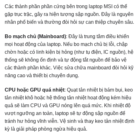
Các thành phần phần cứng bên trong laptop MSI có thể
gặp trục trặc, gây ra hiện tượng sập nguồn. Đây là nguyên
nhân phổ biến và thường đòi hỏi sự can thiệp chuyên sâu.
Bo mạch chủ (Mainboard)
: Đây là trung tâm điều khiển
mọi hoạt động của laptop. Nếu bo mạch chủ bị lỗi, chập
chờn hoặc có linh kiện bị hỏng (như tụ điện, IC nguồn), hệ
thống sẽ không ổn định và tự động tắt nguồn để bảo vệ
các thành phần khác. Việc sửa chữa mainboard đòi hỏi kỹ
năng cao và thiết bị chuyên dụng.
CPU hoặc GPU quá nhiệt
: Quạt tản nhiệt bị bám bụi, keo
tản nhiệt khô hoặc hệ thống tản nhiệt hoạt động kém hiệu
quả sẽ làm CPU và GPU nóng lên quá mức. Khi nhiệt độ
vượt ngưỡng an toàn, laptop sẽ tự động sập nguồn để
tránh hư hỏng vĩnh viễn. Vệ sinh và thay keo tản nhiệt định
kỳ là giải pháp phòng ngừa hiệu quả.