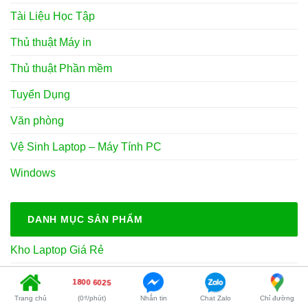
Tài Liệu Học Tập
Thủ thuật Máy in
Thủ thuật Phần mềm
Tuyển Dụng
Văn phòng
Vệ Sinh Laptop – Máy Tính PC
Windows
DANH MỤC SẢN PHẨM
Kho Laptop Giá Rẻ
Laptop Lenovo
1800 6025
Trang chủ
(0₫/phút)
Nhắn tin
Chat Zalo
Chỉ đường
Linh kiện Laptop