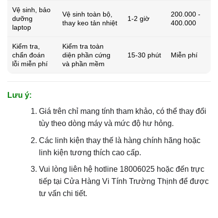
Vệ sinh, bảo
Vệ sinh toàn bộ,
200.000 -
dưỡng
1-2 giờ
thay keo tản nhiệt
400.000
laptop
Kiểm tra,
Kiểm tra toàn
chẩn đoán
diện phần cứng
15-30 phút
Miễn phí
lỗi miễn phí
và phần mềm
Lưu ý:
Giá trên chỉ mang tính tham khảo, có thể thay đổi
tùy theo dòng máy và mức độ hư hỏng.
Các linh kiện thay thế là hàng chính hãng hoặc
linh kiện tương thích cao cấp.
Vui lòng liên hệ hotline 18006025 hoặc đến trực
tiếp tại Cửa Hàng Vi Tính Trường Thịnh để được
tư vấn chi tiết.