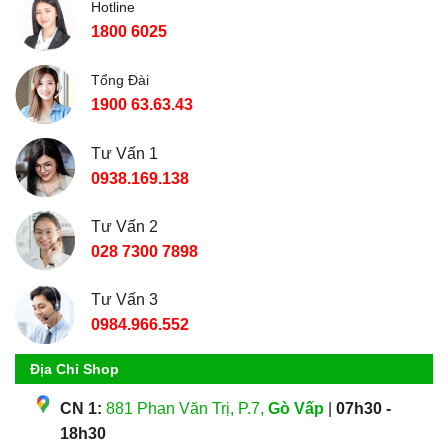
Hotline
1800 6025
Tổng Đài
1900 63.63.43
Tư Vấn 1
0938.169.138
Tư Vấn 2
028 7300 7898
Tư Vấn 3
0984.966.552
Địa Chỉ Shop
CN 1:
881 Phan Văn Trị, P.7,
Gò Vấp
|
07h30 -
18h30