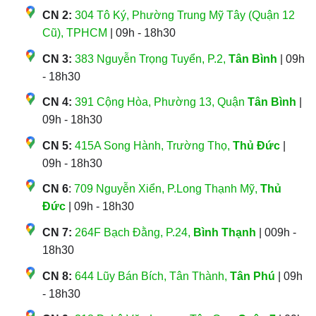
CN 2:
304 Tô Ký, Phường Trung Mỹ Tây (Quận 12
Cũ), TPHCM
| 09h - 18h30
CN 3:
383 Nguyễn Trọng Tuyển, P.2,
Tân Bình
| 09h
- 18h30
CN 4:
391 Cộng Hòa, Phường 13, Quận
Tân Bình
|
09h - 18h30
CN 5:
415A Song Hành, Trường Thọ,
Thủ Đức
|
09h - 18h30
CN 6
:
709 Nguyễn Xiển, P.Long Thạnh Mỹ,
Thủ
Đức
| 09h - 18h30
CN 7:
264F Bạch Đằng, P.24,
Bình Thạnh
| 009h -
18h30
CN 8:
644 Lũy Bán Bích, Tân Thành,
Tân Phú
| 09h
- 18h30