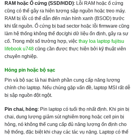
RAM hoặc Ổ cứng (SSD/HDD)
: Lỗi RAM hoặc ổ cứng
cũng có thể gây ra hiện tượng sập nguồn hoặc treo máy.
RAM bị lỗi có thể dẫn đến màn hình xanh (BSOD) trước
khi tắt nguồn. Ổ cứng bị bad sector hoặc lỗi firmware cũng
làm hệ thống không thể đọc/ghi dữ liệu ổn định, gây ra sự
cố. Trong một số trường hợp, việc
thay loa laptop fujitsu
lifebook u748
cũng cần được thực hiện bởi kỹ thuật viên
chuyên nghiệp.
Hỏng pin hoặc bộ sạc
Pin và bộ sạc là hai thành phần cung cấp năng lượng
chính cho laptop. Nếu chúng gặp vấn đề, laptop MSI rất dễ
bị sập nguồn đột ngột.
Pin chai, hỏng
: Pin laptop có tuổi thọ nhất định. Khi pin bị
chai, dung lượng giảm sút nghiêm trọng hoặc cell pin bị
hỏng, nó không thể cung cấp đủ năng lượng ổn định cho
hệ thống, đặc biệt khi chạy các tác vụ nặng. Laptop có thể