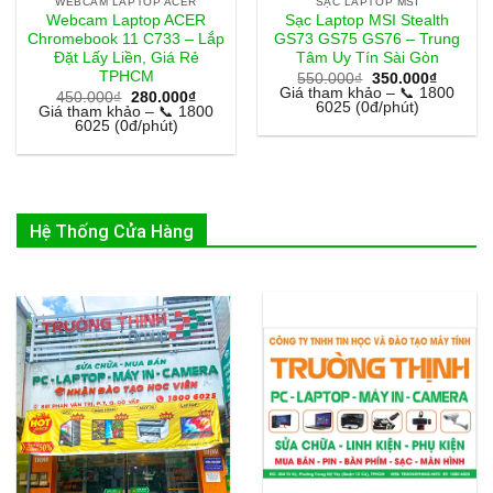
WEBCAM LAPTOP ACER
SẠC LAPTOP MSI
Webcam Laptop ACER
Sạc Laptop MSI Stealth
Chromebook 11 C733 – Lắp
GS73 GS75 GS76 – Trung
Đặt Lấy Liền, Giá Rẻ
Tâm Uy Tín Sài Gòn
TPHCM
Giá
Giá
550.000
₫
350.000
₫
gốc
hiện
Giá tham khảo – 📞 1800
Giá
Giá
450.000
₫
280.000
₫
là:
tại
6025 (0đ/phút)
gốc
hiện
Giá tham khảo – 📞 1800
550.000₫.
là:
là:
tại
6025 (0đ/phút)
350.000
450.000₫.
là:
280.000₫.
Hệ Thống Cửa Hàng