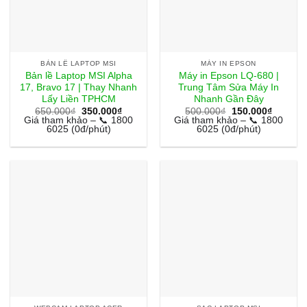
BẢN LỀ LAPTOP MSI
MÁY IN EPSON
Bản lề Laptop MSI Alpha
Máy in Epson LQ-680 |
17, Bravo 17 | Thay Nhanh
Trung Tâm Sửa Máy In
Lấy Liền TPHCM
Nhanh Gần Đây
Giá
Giá
Giá
Giá
650.000
₫
350.000
₫
500.000
₫
150.000
₫
gốc
hiện
gốc
hiện
Giá tham khảo – 📞 1800
Giá tham khảo – 📞 1800
là:
tại
là:
tại
6025 (0đ/phút)
6025 (0đ/phút)
650.000₫.
là:
500.000₫.
là:
350.000₫.
150.000