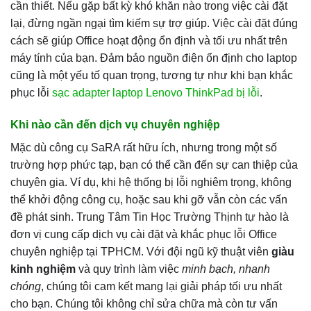
cần thiết. Nếu gặp bất kỳ khó khăn nào trong việc cài đặt
lại, đừng ngần ngại tìm kiếm sự trợ giúp. Việc cài đặt đúng
cách sẽ giúp Office hoạt động ổn định và tối ưu nhất trên
máy tính của bạn. Đảm bảo nguồn điện ổn định cho laptop
cũng là một yếu tố quan trọng, tương tự như khi bạn khắc
phục lỗi
sạc adapter laptop Lenovo ThinkPad bị lỗi
.
Khi nào cần đến dịch vụ chuyên nghiệp
Mặc dù công cụ SaRA rất hữu ích, nhưng trong một số
trường hợp phức tạp, bạn có thể cần đến sự can thiệp của
chuyên gia. Ví dụ, khi hệ thống bị lỗi nghiêm trọng, không
thể khởi động công cụ, hoặc sau khi gỡ vẫn còn các vấn
đề phát sinh. Trung Tâm Tin Học Trường Thịnh tự hào là
đơn vị cung cấp dịch vụ cài đặt và khắc phục lỗi Office
chuyên nghiệp tại TPHCM. Với đội ngũ kỹ thuật viên
giàu
kinh nghiệm
và quy trình làm việc
minh bạch, nhanh
chóng
, chúng tôi cam kết mang lại giải pháp tối ưu nhất
cho bạn. Chúng tôi không chỉ sửa chữa mà còn tư vấn