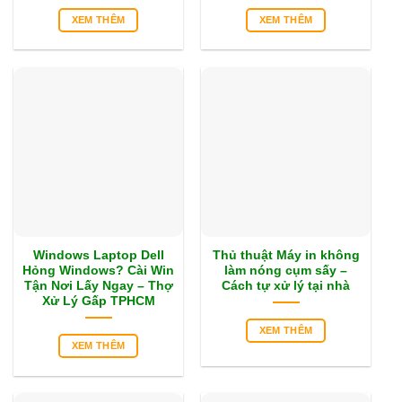
XEM THÊM
XEM THÊM
Windows Laptop Dell
Thủ thuật Máy in không
Hỏng Windows? Cài Win
làm nóng cụm sấy –
Tận Nơi Lấy Ngay – Thợ
Cách tự xử lý tại nhà
Xử Lý Gấp TPHCM
XEM THÊM
XEM THÊM