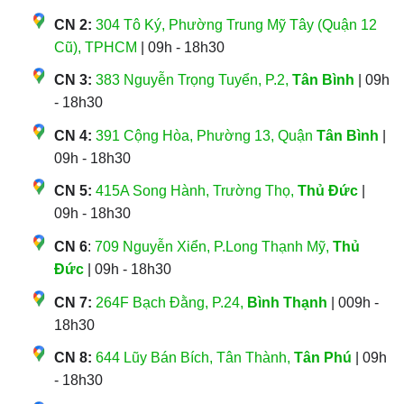
CN 2:
304 Tô Ký, Phường Trung Mỹ Tây (Quận 12
Cũ), TPHCM
| 09h - 18h30
CN 3:
383 Nguyễn Trọng Tuyển, P.2,
Tân Bình
| 09h
- 18h30
CN 4:
391 Cộng Hòa, Phường 13, Quận
Tân Bình
|
09h - 18h30
CN 5:
415A Song Hành, Trường Thọ,
Thủ Đức
|
09h - 18h30
CN 6
:
709 Nguyễn Xiển, P.Long Thạnh Mỹ,
Thủ
Đức
| 09h - 18h30
CN 7:
264F Bạch Đằng, P.24,
Bình Thạnh
| 009h -
18h30
CN 8:
644 Lũy Bán Bích, Tân Thành,
Tân Phú
| 09h
- 18h30