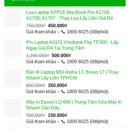
Loa Laptop APPLE MacBook Pro A1706,
A1708, A1707 - Thay Loa Lấy Liền Giá Rẻ
Giá
Giá
750.000
₫
450.000
₫
gốc
hiện
Giá tham khảo – 📞 1800 6025 (0đ/phút)
là:
tại
Pin Laptop ASUS Vivobook Flip TP300 - Lấy
750.000₫.
là:
Ngay Giá Rẻ Tại Trung Tâm
450.000₫.
Giá
Giá
1.200.000
₫
500.000
₫
gốc
hiện
Giá tham khảo – 📞 1800 6025 (0đ/phút)
là:
tại
Bản lề Laptop MSI Alpha 17, Bravo 17 | Thay
1.200.000₫.
là:
Nhanh Lấy Liền TPHCM
500.000₫.
Giá
Giá
650.000
₫
350.000
₫
gốc
hiện
Giá tham khảo – 📞 1800 6025 (0đ/phút)
là:
tại
Máy in Epson LQ-680 | Trung Tâm Sửa Máy In
650.000₫.
là:
Nhanh Gần Đây
350.000₫.
Giá
Giá
500.000
₫
150.000
₫
gốc
hiện
Giá tham khảo – 📞 1800 6025 (0đ/phút)
là:
tại