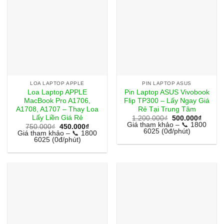
LOA LAPTOP APPLE
PIN LAPTOP ASUS
Loa Laptop APPLE
Pin Laptop ASUS Vivobook
MacBook Pro A1706,
Flip TP300 – Lấy Ngay Giá
A1708, A1707 – Thay Loa
Rẻ Tại Trung Tâm
Lấy Liền Giá Rẻ
Giá
Giá
1.200.000
₫
500.000
₫
gốc
hiện
Giá tham khảo – 📞 1800
Giá
Giá
750.000
₫
450.000
₫
là:
tại
6025 (0đ/phút)
gốc
hiện
Giá tham khảo – 📞 1800
1.200.000₫.
là:
là:
tại
6025 (0đ/phút)
500.00
750.000₫.
là:
450.000₫.