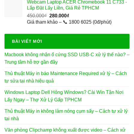
Webcam Laptop ACER Chromebook 11 C733 -
500.000₫.
là:
Lắp Đặt Lấy Liền, Giá Rẻ TPHCM
150.000₫.
Giá
Giá
450.000
₫
280.000
₫
gốc
hiện
Giá tham khảo – 📞 1800 6025 (0đ/phút)
là:
tại
450.000₫.
là:
280.000₫.
BÀI VIẾT MỚI
Macbook không nhận ổ cứng SSD USB-C xử lý thế nào? –
Trung tâm hỗ trợ gần đây
Thủ thuật Máy in báo Maintenance Required xử lý – Cách
tự sửa tại nhà hiệu quả
Windows Laptop Dell Hỏng Windows? Cài Win Tận Nơi
Lấy Ngay – Thợ Xử Lý Gấp TPHCM
Thủ thuật Máy in không làm nóng cụm sấy – Cách tự xử lý
tại nhà
Văn phòng Clipchamp không xuất được video – Cách xử