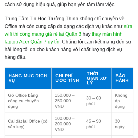
cách sử dụng hiệu quả, giúp bạn yên tâm làm việc.
Trung Tâm Tin Học Trường Thịnh không chỉ chuyên về
Office mà còn cung cấp đa dạng các dịch vụ khác như
sửa
wifi thi công mạng giá rẻ tại Quận 3
hay
thay màn hình
laptop Acer Quận 7 uy tín
. Chúng tôi cam kết mang đến sự
hài lòng tối đa cho khách hàng với chất lượng dịch vụ
hàng đầu.
THỜI
HẠNG MỤC DỊCH
CHI PHÍ
BẢO
GIAN XỬ
VỤ
ƯỚC TÍNH
HÀNH
LÝ
Gỡ Office bằng
150.000 –
Không
30 – 60
công cụ chuyên
250.000
áp
phút
dụng
VNĐ
dụng
100.000 –
Cài đặt lại Office (có
45 – 90
30
200.000
sẵn key)
phút
ngày
VNĐ