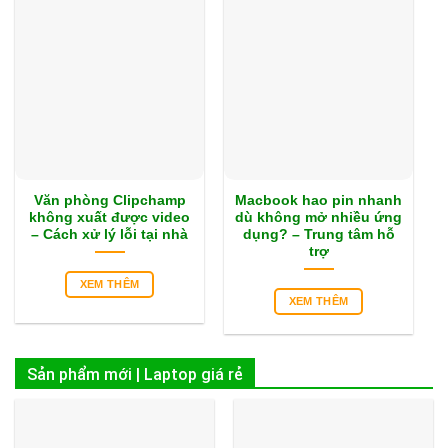
Văn phòng Clipchamp
Macbook hao pin nhanh
không xuất được video
dù không mở nhiều ứng
– Cách xử lý lỗi tại nhà
dụng? – Trung tâm hỗ
trợ
XEM THÊM
XEM THÊM
Sản phẩm mới | Laptop giá rẻ