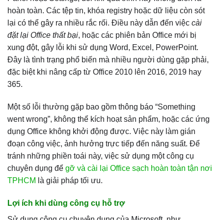
hoàn toàn. Các tệp tin, khóa registry hoặc dữ liệu còn sót
lại có thể gây ra nhiều rắc rối. Điều này dẫn đến việc
cài
đặt lại Office thất bại
, hoặc các phiên bản Office mới bị
xung đột, gây lỗi khi sử dụng Word, Excel, PowerPoint.
Đây là tình trạng phổ biến mà nhiều người dùng gặp phải,
đặc biệt khi nâng cấp từ Office 2010 lên 2016, 2019 hay
365.
Một số lỗi thường gặp bao gồm thông báo “Something
went wrong”, không thể kích hoạt sản phẩm, hoặc các ứng
dụng Office không khởi động được. Việc này làm gián
đoạn công việc, ảnh hưởng trực tiếp đến năng suất. Để
tránh những phiền toái này, việc sử dụng một công cụ
chuyên dụng để
gỡ và cài lại Office sạch hoàn toàn tận nơi
TPHCM
là giải pháp tối ưu.
Lợi ích khi dùng công cụ hỗ trợ
Sử dụng công cụ chuyên dụng của Microsoft, như