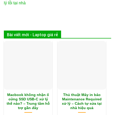
lý lỗi tại nhà
Bài viết mới - Laptop giá rẻ
Macbook không nhận ổ
Thủ thuật Máy in báo
cứng SSD USB-C xử lý
Maintenance Required
thế nào? – Trung tâm hỗ
xử lý – Cách tự sửa tại
trợ gần đây
nhà hiệu quả