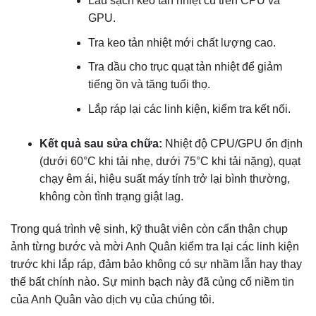
Lau sạch keo tản nhiệt cũ trên CPU và
GPU.
Tra keo tản nhiệt mới chất lượng cao.
Tra dầu cho trục quạt tản nhiệt để giảm
tiếng ồn và tăng tuổi thọ.
Lắp ráp lại các linh kiện, kiểm tra kết nối.
Kết quả sau sửa chữa:
Nhiệt độ CPU/GPU ổn định
(dưới 60°C khi tải nhẹ, dưới 75°C khi tải nặng), quạt
chạy êm ái, hiệu suất máy tính trở lại bình thường,
không còn tình trạng giật lag.
Trong quá trình vệ sinh, kỹ thuật viên còn cẩn thận chụp
ảnh từng bước và mời Anh Quân kiểm tra lại các linh kiện
trước khi lắp ráp, đảm bảo không có sự nhầm lẫn hay thay
thế bất chính nào. Sự minh bạch này đã củng cố niềm tin
của Anh Quân vào dịch vụ của chúng tôi.