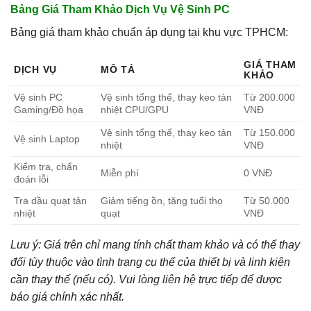
Bảng Giá Tham Khảo Dịch Vụ Vệ Sinh PC
Bảng giá tham khảo chuẩn áp dụng tại khu vực TPHCM:
GIÁ THAM
DỊCH VỤ
MÔ TẢ
KHẢO
Vệ sinh PC
Vệ sinh tổng thể, thay keo tản
Từ 200.000
Gaming/Đồ họa
nhiệt CPU/GPU
VNĐ
Vệ sinh tổng thể, thay keo tản
Từ 150.000
Vệ sinh Laptop
nhiệt
VNĐ
Kiểm tra, chẩn
Miễn phí
0 VNĐ
đoán lỗi
Tra dầu quạt tản
Giảm tiếng ồn, tăng tuổi thọ
Từ 50.000
nhiệt
quạt
VNĐ
Lưu ý: Giá trên chỉ mang tính chất tham khảo và có thể thay
đổi tùy thuộc vào tình trạng cụ thể của thiết bị và linh kiện
cần thay thế (nếu có). Vui lòng liên hệ trực tiếp để được
báo giá chính xác nhất.