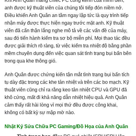
Khi Anh Quân mang chiếc PC cồng kềnh của mình đến,
anh được kỹ thuật viên của chúng tôi tiếp đón niềm nở.
Điều khiến Anh Quân an tâm ngay lập tức là quy trình tiếp
nhận máy được thực hiện ngay trước mặt anh. Kỹ thuật
viên đã cẩn thận lắng nghe mô tả về các vấn đề của máy,
sau đó tiến hành kiểm tra sơ bộ miễn phí. Mọi thao tác đều
được giải thích rõ ràng, từ việc kiểm tra nhiệt độ bằng phần
mềm chuyên dụng đến việc quan sát tình trạng bụi bẩn bên
trong qua khe thông gió.
Anh Quân được chứng kiến tận mắt tình trạng bụi bẩn tích
tụ dày đặc trong các khe tản nhiệt và trên các bo mạch. Kỹ
thuật viên cũng chỉ ra rằng keo tản nhiệt CPU và GPU đã
khô cứng, mất đi khả năng dẫn nhiệt hiệu quả. Anh Quân
cảm thấy rất hài lòng vì mọi thứ đều được công khai,
không có bất kỳ sự mập mờ nào.
Nhật Ký Sửa Chữa PC Gaming/Đồ Họa của Anh Quân