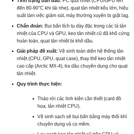
Tình trạng ban đầu:
PC quá nhiệt (CPU/GPU lên
đến 80-90°C khi tải nhẹ), quạt tản nhiệt kêu lớn, hiệu
suất làm việc giảm sút, máy thường xuyên bị giật lag.
Chẩn đoán:
Bụi bẩn tích tụ dày đặc trong các lá tản
nhiệt của CPU và GPU, keo tản nhiệt cũ đã khô cứng
hoàn toàn, quạt tản nhiệt bị khô dầu.
Giải pháp đề xuất:
Vệ sinh toàn diện hệ thống tản
nhiệt (CPU, GPU, quạt case), thay thế keo tản nhiệt
cao cấp (Arctic MX-4), tra dầu chuyên dụng cho quạt
tản nhiệt.
Quy trình thực hiện:
Tháo rời các linh kiện cần thiết (card đồ
họa, tản nhiệt CPU).
Vệ sinh sạch sẽ bụi bẩn bằng máy thổi khí
chuyên dụng và cọ mềm.