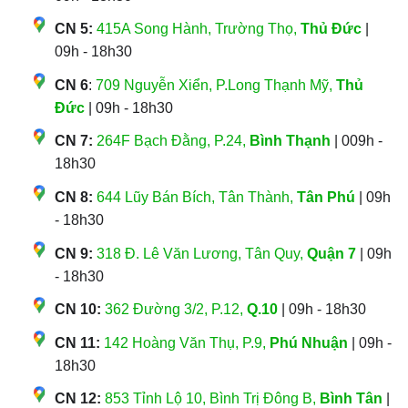
CN 5:
415A Song Hành, Trường Thọ,
Thủ Đức
|
09h - 18h30
CN 6
:
709 Nguyễn Xiển, P.Long Thạnh Mỹ,
Thủ
Đức
| 09h - 18h30
CN 7:
264F Bạch Đằng, P.24,
Bình Thạnh
| 009h -
18h30
CN 8:
644 Lũy Bán Bích, Tân Thành,
Tân Phú
| 09h
- 18h30
CN 9:
318 Đ. Lê Văn Lương, Tân Quy,
Quận 7
| 09h
- 18h30
CN 10:
362 Đường 3/2, P.12,
Q.10
| 09h - 18h30
CN 11:
142 Hoàng Văn Thụ, P.9,
Phú Nhuận
| 09h -
18h30
CN 12:
853 Tỉnh Lộ 10, Bình Trị Đông B,
Bình Tân
|