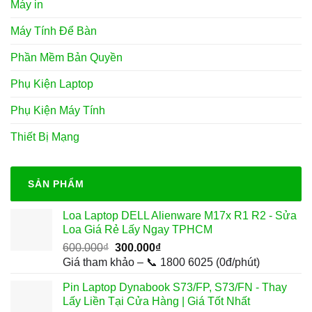
Máy in
Máy Tính Để Bàn
Phần Mềm Bản Quyền
Phụ Kiện Laptop
Phụ Kiện Máy Tính
Thiết Bị Mạng
SẢN PHẨM
Loa Laptop DELL Alienware M17x R1 R2 - Sửa
Loa Giá Rẻ Lấy Ngay TPHCM
Giá
Giá
600.000
₫
300.000
₫
gốc
hiện
Giá tham khảo – 📞 1800 6025 (0đ/phút)
là:
tại
Pin Laptop Dynabook S73/FP, S73/FN - Thay
600.000₫.
là:
Lấy Liền Tại Cửa Hàng | Giá Tốt Nhất
300.000₫.