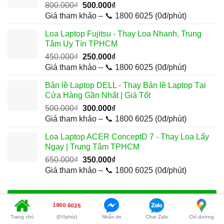
Giá
Giá
800.000
₫
500.000
₫
gốc
hiện
Giá tham khảo – 📞 1800 6025 (0đ/phút)
là:
tại
Loa Laptop Fujitsu - Thay Loa Nhanh, Trung
800.000₫.
là:
Tâm Uy Tín TPHCM
500.000₫.
Giá
Giá
450.000
₫
250.000
₫
gốc
hiện
Giá tham khảo – 📞 1800 6025 (0đ/phút)
là:
tại
Bản lề Laptop DELL - Thay Bản lề Laptop Tại
450.000₫.
là:
Cửa Hàng Gần Nhất | Giá Tốt
250.000₫.
Giá
Giá
500.000
₫
300.000
₫
gốc
hiện
Giá tham khảo – 📞 1800 6025 (0đ/phút)
là:
tại
Loa Laptop ACER ConceptD 7 - Thay Loa Lấy
500.000₫.
là:
Ngay | Trung Tâm TPHCM
300.000₫.
Giá
Giá
650.000
₫
350.000
₫
gốc
hiện
Giá tham khảo – 📞 1800 6025 (0đ/phút)
là:
tại
650.000₫.
là:
350.000₫.
BÀI VIẾT MỚI
1800 6025
Trang chủ
(0₫/phút)
Nhắn tin
Chat Zalo
Chỉ đường