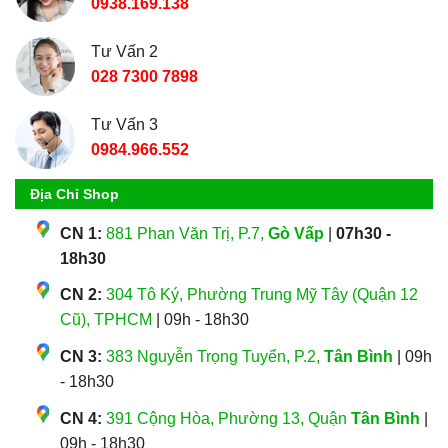
0938.169.138
Tư Vấn 2
028 7300 7898
Tư Vấn 3
0984.966.552
Địa Chỉ Shop
CN 1:
881 Phan Văn Trị, P.7,
Gò Vấp
|
07h30 -
18h30
CN 2:
304 Tô Ký, Phường Trung Mỹ Tây (Quận 12
Cũ), TPHCM
| 09h - 18h30
CN 3:
383 Nguyễn Trọng Tuyển, P.2,
Tân Bình
| 09h
- 18h30
CN 4:
391 Cộng Hòa, Phường 13, Quận
Tân Bình
|
09h - 18h30