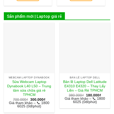
Sản phẩm mới | Laptop giá rẻ
WEBCAM LAPTOP DYNABOOK
BẢN LỀ LAPTOP DELL
Sửa Webcam Laptop
Bản lề Laptop Dell Latitude
Dynabook L40 L50 – Trung
E4310 E4320 – Thay Lấy
tâm sửa chữa giá rẻ
Liền – Giá Rẻ TPHCM
TPHCM
Giá
Giá
380.000
₫
180.000
₫
gốc
hiện
Giá tham khảo – 📞 1800
Giá
Giá
700.000
₫
300.000
₫
là:
tại
6025 (0đ/phút)
gốc
hiện
Giá tham khảo – 📞 1800
380.000₫.
là:
là:
tại
6025 (0đ/phút)
180.000
700.000₫.
là:
300.000₫.