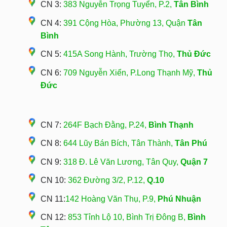
CN 3:
383 Nguyễn Trọng Tuyển, P.2,
Tân Bình
CN 4:
391 Cộng Hòa, Phường 13, Quận
Tân
Bình
CN 5:
415A Song Hành, Trường Thọ,
Thủ Đức
CN 6:
709 Nguyễn Xiển, P.Long Thạnh Mỹ,
Thủ
Đức
CN 7:
264F Bạch Đằng, P.24,
Bình Thạnh
CN 8:
644 Lũy Bán Bích, Tân Thành,
Tân Phú
CN 9:
318 Đ. Lê Văn Lương, Tân Quy,
Quận 7
CN 10:
362 Đường 3/2, P.12,
Q.10
CN 11:
142 Hoàng Văn Thụ, P.9,
Phú Nhuận
CN 12:
853 Tỉnh Lộ 10, Bình Trị Đông B,
Bình