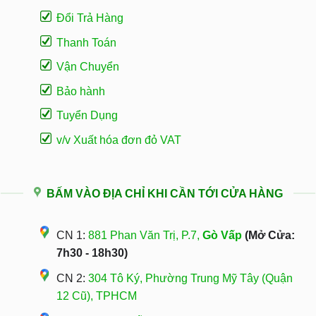
Đổi Trả Hàng
Thanh Toán
Vận Chuyển
Bảo hành
Tuyển Dụng
v/v Xuất hóa đơn đỏ VAT
BẤM VÀO ĐỊA CHỈ KHI CẦN TỚI CỬA HÀNG
CN 1:
881 Phan Văn Trị, P.7,
Gò Vấp
(Mở Cửa:
7h30 - 18h30)
CN 2:
304 Tô Ký, Phường Trung Mỹ Tây (Quận
12 Cũ), TPHCM