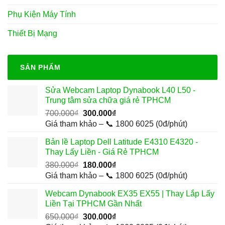
Phụ Kiện Máy Tính
Thiết Bị Mạng
SẢN PHẨM
Sửa Webcam Laptop Dynabook L40 L50 -
Trung tâm sửa chữa giá rẻ TPHCM
Giá
Giá
700.000
₫
300.000
₫
gốc
hiện
Giá tham khảo – 📞 1800 6025 (0đ/phút)
là:
tại
Bản lề Laptop Dell Latitude E4310 E4320 -
700.000₫.
là:
Thay Lấy Liền - Giá Rẻ TPHCM
300.000₫.
Giá
Giá
380.000
₫
180.000
₫
gốc
hiện
Giá tham khảo – 📞 1800 6025 (0đ/phút)
là:
tại
Webcam Dynabook EX35 EX55 | Thay Lắp Lấy
380.000₫.
là:
Liền Tại TPHCM Gần Nhất
180.000₫.
Giá
Giá
650.000
₫
300.000
₫