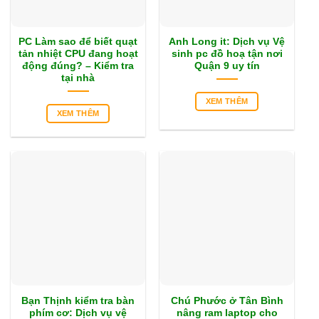
PC Làm sao để biết quạt
Anh Long it: Dịch vụ Vệ
tản nhiệt CPU đang hoạt
sinh pc đồ hoạ tận nơi
động đúng? – Kiểm tra
Quận 9 uy tín
tại nhà
XEM THÊM
XEM THÊM
Bạn Thịnh kiểm tra bàn
Chú Phước ở Tân Bình
phím cơ: Dịch vụ vệ
nâng ram laptop cho