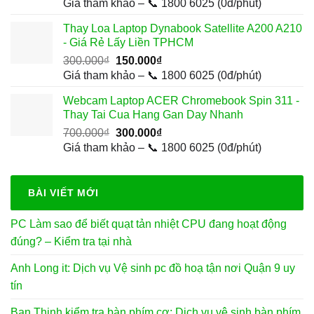
gốc
hiện
Giá tham khảo – 📞 1800 6025 (0đ/phút)
là:
tại
Thay Loa Laptop Dynabook Satellite A200 A210
650.000₫.
là:
- Giá Rẻ Lấy Liền TPHCM
300.000₫.
Giá
Giá
300.000
₫
150.000
₫
gốc
hiện
Giá tham khảo – 📞 1800 6025 (0đ/phút)
là:
tại
Webcam Laptop ACER Chromebook Spin 311 -
300.000₫.
là:
Thay Tai Cua Hang Gan Day Nhanh
150.000₫.
Giá
Giá
700.000
₫
300.000
₫
gốc
hiện
Giá tham khảo – 📞 1800 6025 (0đ/phút)
là:
tại
700.000₫.
là:
300.000₫.
BÀI VIẾT MỚI
PC Làm sao để biết quạt tản nhiệt CPU đang hoạt động
đúng? – Kiểm tra tại nhà
Anh Long it: Dịch vụ Vệ sinh pc đồ hoạ tận nơi Quận 9 uy
tín
Bạn Thịnh kiểm tra bàn phím cơ: Dịch vụ vệ sinh bàn phím