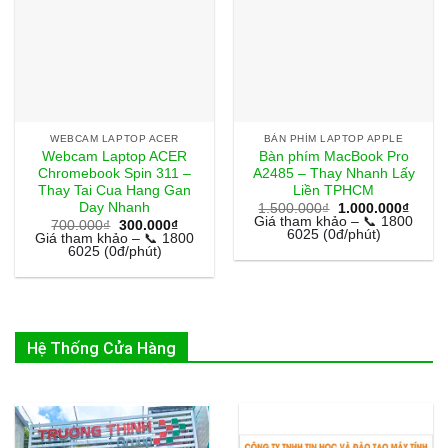
WEBCAM LAPTOP ACER
BÀN PHÍM LAPTOP APPLE
Webcam Laptop ACER
Bàn phím MacBook Pro
Chromebook Spin 311 –
A2485 – Thay Nhanh Lấy
Thay Tai Cua Hang Gan
Liền TPHCM
Day Nhanh
Giá
Giá
1.500.000
₫
1.000.000
₫
gốc
hiện
Giá tham khảo – 📞 1800
Giá
Giá
700.000
₫
300.000
₫
là:
tại
6025 (0đ/phút)
gốc
hiện
Giá tham khảo – 📞 1800
1.500.000₫.
là:
là:
tại
6025 (0đ/phút)
1.000
700.000₫.
là:
300.000₫.
Hệ Thống Cửa Hàng