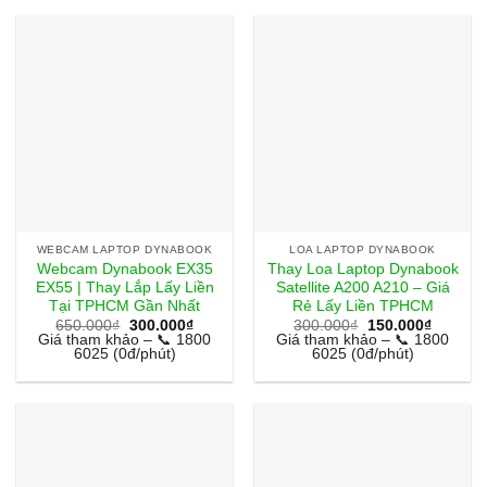
WEBCAM LAPTOP DYNABOOK
LOA LAPTOP DYNABOOK
Webcam Dynabook EX35
Thay Loa Laptop Dynabook
EX55 | Thay Lắp Lấy Liền
Satellite A200 A210 – Giá
Tại TPHCM Gần Nhất
Rẻ Lấy Liền TPHCM
Giá
Giá
Giá
Giá
650.000
₫
300.000
₫
300.000
₫
150.000
₫
gốc
hiện
gốc
hiện
Giá tham khảo – 📞 1800
Giá tham khảo – 📞 1800
là:
tại
là:
tại
6025 (0đ/phút)
6025 (0đ/phút)
650.000₫.
là:
300.000₫.
là:
300.000₫.
150.000