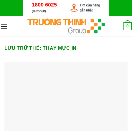
Bỏ
1800 6025
qua
(0₫/phút)
nội
dung
0
LƯU TRỮ THẺ:
THAY MỰC IN