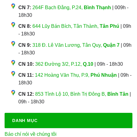
CN 7:
264F Bạch Đằng, P.24,
Bình Thạnh
| 009h -
18h30
CN 8:
644 Lũy Bán Bích, Tân Thành,
Tân Phú
| 09h
- 18h30
CN 9:
318 Đ. Lê Văn Lương, Tân Quy,
Quận 7
| 09h
- 18h30
CN 10:
362 Đường 3/2, P.12,
Q.10
| 09h - 18h30
CN 11:
142 Hoàng Văn Thụ, P.9,
Phú Nhuận
| 09h -
18h30
CN 12:
853 Tỉnh Lộ 10, Bình Trị Đông B,
Bình Tân
|
09h - 18h30
DANH MỤC
Báo chí nói về chúng tôi