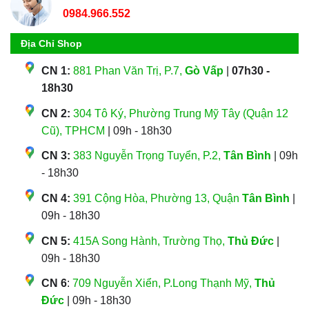
0984.966.552
Địa Chỉ Shop
CN 1:
881 Phan Văn Trị, P.7,
Gò Vấp
|
07h30 -
18h30
CN 2:
304 Tô Ký, Phường Trung Mỹ Tây (Quận 12
Cũ), TPHCM
| 09h - 18h30
CN 3:
383 Nguyễn Trọng Tuyển, P.2,
Tân Bình
| 09h
- 18h30
CN 4:
391 Cộng Hòa, Phường 13, Quận
Tân Bình
|
09h - 18h30
CN 5:
415A Song Hành, Trường Thọ,
Thủ Đức
|
09h - 18h30
CN 6
:
709 Nguyễn Xiển, P.Long Thạnh Mỹ,
Thủ
Đức
| 09h - 18h30