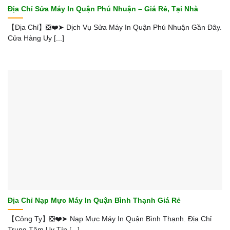
Địa Chỉ Sửa Máy In Quận Phú Nhuận – Giá Rẻ, Tại Nhà
【Địa Chỉ】❎❤️➤ Dịch Vụ Sửa Máy In Quận Phú Nhuận Gần Đây.
Cửa Hàng Uy [...]
Địa Chỉ Nạp Mực Máy In Quận Bình Thạnh Giá Rẻ
【Công Ty】❎❤️➤ Nạp Mực Máy In Quận Bình Thạnh. Địa Chỉ
Trung Tâm Uy Tín [...]