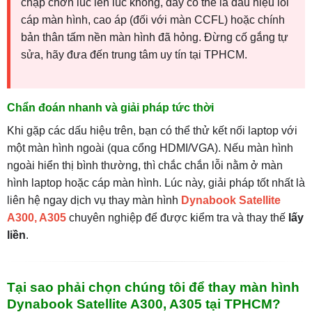
chập chờn lúc lên lúc không, đây có thể là dấu hiệu lỗi
cáp màn hình, cao áp (đối với màn CCFL) hoặc chính
bản thân tấm nền màn hình đã hỏng. Đừng cố gắng tự
sửa, hãy đưa đến trung tâm uy tín tại TPHCM.
Chẩn đoán nhanh và giải pháp tức thời
Khi gặp các dấu hiệu trên, bạn có thể thử kết nối laptop với
một màn hình ngoài (qua cổng HDMI/VGA). Nếu màn hình
ngoài hiển thị bình thường, thì chắc chắn lỗi nằm ở màn
hình laptop hoặc cáp màn hình. Lúc này, giải pháp tốt nhất là
liên hệ ngay dịch vụ thay màn hình
Dynabook Satellite
A300, A305
chuyên nghiệp để được kiểm tra và thay thế
lấy
liền
.
Tại sao phải chọn chúng tôi để thay màn hình
Dynabook Satellite A300, A305 tại TPHCM?