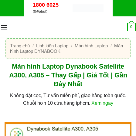
Bỏ
1800 6025
qua
(0₫/phút)
nội
dung
0
Trang chủ
/
Linh kiện Laptop
/
Màn hình Laptop
/
Màn
hình Laptop DYNABOOK
Màn hình Laptop Dynabook Satellite
A300, A305 – Thay Gấp | Giá Tốt | Gần
Đây Nhất
Không đặt cọc, Tư vấn miễn phí, giao hàng toàn quốc.
Chuỗi hơn 10 cửa hàng tphcm.
Xem ngay