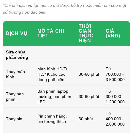
*Chi phí dịch vụ tận nơi có thể được hỗ trợ hoặc miễn phí cho một
số trường hợp đặc biệt.
THỜI
MÔ TẢ CHI
GIAN
GIÁ
DỊCH VỤ
TIẾT
THỰC
(VNĐ)
HIỆN
Sửa chữa
phần cứng
Màn hình HD/Full
Từ
Thay màn
HD/4K cho các
30-60 phút
700.000 -
hình
dòng phổ biến
3.500.000
Bàn phím laptop
Từ
Thay bàn
thường, bàn phím
30-60 phút
300.000 -
phím
LED
1.200.000
Từ
Pin chính hãng,
Thay pin
30 phút
400.000 -
pin tương thích
2.000.000