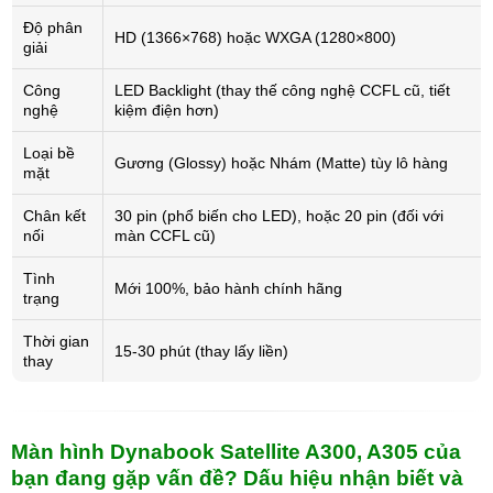
Độ phân
HD (1366×768) hoặc WXGA (1280×800)
giải
Công
LED Backlight (thay thế công nghệ CCFL cũ, tiết
nghệ
kiệm điện hơn)
Loại bề
Gương (Glossy) hoặc Nhám (Matte) tùy lô hàng
mặt
Chân kết
30 pin (phổ biến cho LED), hoặc 20 pin (đối với
nối
màn CCFL cũ)
Tình
Mới 100%, bảo hành chính hãng
trạng
Thời gian
15-30 phút (thay lấy liền)
thay
Màn hình Dynabook Satellite A300, A305 của
bạn đang gặp vấn đề? Dấu hiệu nhận biết và