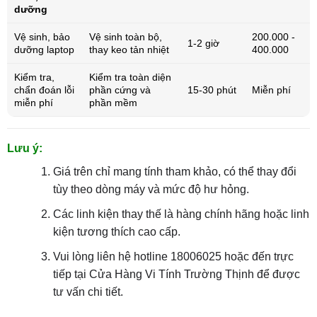
dưỡng
Vệ sinh, bảo
Vệ sinh toàn bộ,
200.000 -
1-2 giờ
dưỡng laptop
thay keo tản nhiệt
400.000
Kiểm tra,
Kiểm tra toàn diện
chẩn đoán lỗi
phần cứng và
15-30 phút
Miễn phí
miễn phí
phần mềm
Lưu ý:
Giá trên chỉ mang tính tham khảo, có thể thay đổi
tùy theo dòng máy và mức độ hư hỏng.
Các linh kiện thay thế là hàng chính hãng hoặc linh
kiện tương thích cao cấp.
Vui lòng liên hệ hotline 18006025 hoặc đến trực
tiếp tại Cửa Hàng Vi Tính Trường Thịnh để được
tư vấn chi tiết.