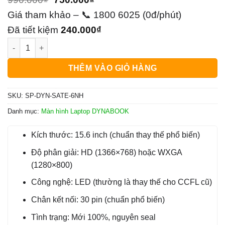
gốc
hiện
Giá tham khảo – 📞 1800 6025 (0đ/phút)
là:
tại
Đã tiết kiệm
240.000
₫
Màn hình Laptop Dynabook Satellite A300, A305 - Thay Gấp | G
990.000₫.
là:
750.000₫.
THÊM VÀO GIỎ HÀNG
SKU:
SP-DYN-SATE-6NH
Danh mục:
Màn hình Laptop DYNABOOK
Kích thước: 15.6 inch (chuẩn thay thế phổ biến)
Độ phân giải: HD (1366×768) hoặc WXGA
(1280×800)
Công nghệ: LED (thường là thay thế cho CCFL cũ)
Chân kết nối: 30 pin (chuẩn phổ biến)
Tình trạng: Mới 100%, nguyên seal