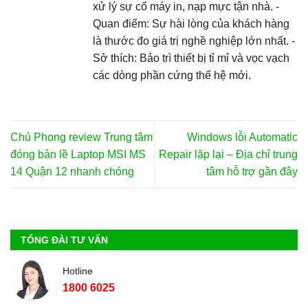
xử lý sự cố máy in, nạp mực tận nhà. -
Quan điểm: Sự hài lòng của khách hàng
là thước đo giá trị nghề nghiệp lớn nhất. -
Sở thích: Bảo trì thiết bị tỉ mỉ và vọc vạch
các dòng phần cứng thế hệ mới.
Chú Phong review Trung tâm
Windows lỗi Automatic
đóng bản lề Laptop MSI MS
Repair lặp lại – Địa chỉ trung
14 Quận 12 nhanh chóng
tâm hỗ trợ gần đây
TỔNG ĐÀI TƯ VẤN
Hotline
1800 6025