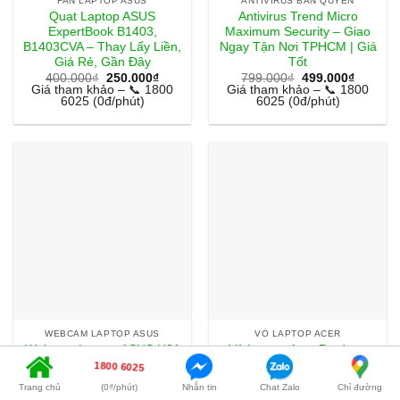
FAN LAPTOP ASUS
ANTIVIRUS BẢN QUYỀN
Quạt Laptop ASUS
Antivirus Trend Micro
ExpertBook B1403,
Maximum Security – Giao
B1403CVA – Thay Lấy Liền,
Ngay Tận Nơi TPHCM | Giá
Giá Rẻ, Gần Đây
Tốt
Giá
Giá
Giá
Giá
400.000
₫
250.000
₫
799.000
₫
499.000
₫
gốc
hiện
gốc
hiện
Giá tham khảo – 📞 1800
Giá tham khảo – 📞 1800
là:
tại
là:
tại
6025 (0đ/phút)
6025 (0đ/phút)
400.000₫.
là:
799.000₫.
là:
250.000₫.
499.000
WEBCAM LAPTOP ASUS
VỎ LAPTOP ACER
Webcam Laptop ASUS U31
Vỏ Laptop Acer Predator
– Thay Lấy Liền Tại Trung
Helios 300 – Thay Vỏ Lấy
1800 6025
Tâm – Giá Rẻ TPHCM
Liền Giá Rẻ Gần Đây
Trang chủ
(0₫/phút)
Nhắn tin
Chat Zalo
Chỉ đường
Giá
Giá
Giá
Giá
400.000
₫
250.000
₫
1.500.000
₫
500.000
₫