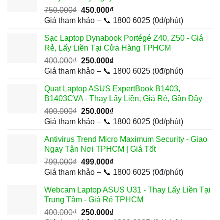
Giá
Giá
750.000
₫
450.000
₫
gốc
hiện
Giá tham khảo – 📞 1800 6025 (0đ/phút)
là:
tại
Sạc Laptop Dynabook Portégé Z40, Z50 - Giá
750.000₫.
là:
Rẻ, Lấy Liền Tại Cửa Hàng TPHCM
450.000₫.
Giá
Giá
400.000
₫
250.000
₫
gốc
hiện
Giá tham khảo – 📞 1800 6025 (0đ/phút)
là:
tại
Quạt Laptop ASUS ExpertBook B1403,
400.000₫.
là:
B1403CVA - Thay Lấy Liền, Giá Rẻ, Gần Đây
250.000₫.
Giá
Giá
400.000
₫
250.000
₫
gốc
hiện
Giá tham khảo – 📞 1800 6025 (0đ/phút)
là:
tại
Antivirus Trend Micro Maximum Security - Giao
400.000₫.
là:
Ngay Tận Nơi TPHCM | Giá Tốt
250.000₫.
Giá
Giá
799.000
₫
499.000
₫
gốc
hiện
Giá tham khảo – 📞 1800 6025 (0đ/phút)
là:
tại
Webcam Laptop ASUS U31 - Thay Lấy Liền Tại
799.000₫.
là:
Trung Tâm - Giá Rẻ TPHCM
499.000₫.
Giá
Giá
400.000
₫
250.000
₫