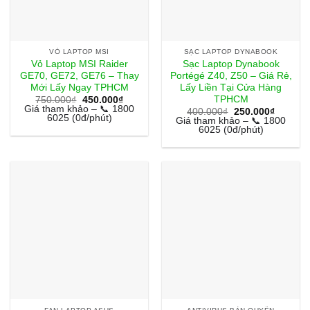
VỎ LAPTOP MSI
SẠC LAPTOP DYNABOOK
Vỏ Laptop MSI Raider
Sạc Laptop Dynabook
GE70, GE72, GE76 – Thay
Portégé Z40, Z50 – Giá Rẻ,
Mới Lấy Ngay TPHCM
Lấy Liền Tại Cửa Hàng
TPHCM
Giá
Giá
750.000
₫
450.000
₫
gốc
hiện
Giá tham khảo – 📞 1800
Giá
Giá
400.000
₫
250.000
₫
là:
tại
6025 (0đ/phút)
gốc
hiện
Giá tham khảo – 📞 1800
750.000₫.
là:
là:
tại
6025 (0đ/phút)
450.000₫.
400.000₫.
là:
250.000