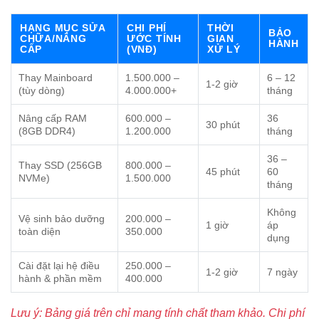
HẠNG MỤC SỬA
CHI PHÍ
THỜI
BẢO
CHỮA/NÂNG
ƯỚC TÍNH
GIAN
HÀNH
CẤP
(VNĐ)
XỬ LÝ
Thay Mainboard
1.500.000 –
6 – 12
1-2 giờ
(tùy dòng)
4.000.000+
tháng
Nâng cấp RAM
600.000 –
36
30 phút
(8GB DDR4)
1.200.000
tháng
36 –
Thay SSD (256GB
800.000 –
45 phút
60
NVMe)
1.500.000
tháng
Không
Vệ sinh bảo dưỡng
200.000 –
1 giờ
áp
toàn diện
350.000
dụng
Cài đặt lại hệ điều
250.000 –
1-2 giờ
7 ngày
hành & phần mềm
400.000
Lưu ý: Bảng giá trên chỉ mang tính chất tham khảo. Chi phí