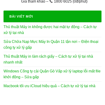
gốc
hiện
Giá tham khảo – 📞 1800 6025 (0đ/phút)
là:
tại
400.000₫.
là:
250.000₫.
BÀI VIẾT MỚI
Thủ thuật Máy in không được hai mặt tự động – Cách tự
xử lý tại nhà
Sửa Chữa Nạp Mực Máy In Quận 11 tận nơi – Điện thoại
công ty xử lý gấp
Thủ thuật Máy in làm rách giấy – Cách tự xử lý tại nhà
nhanh nhất
Windows Công ty cài Quận Gò Vấp xử lý laptop lỗi mất file
khởi động – Sửa gấp
Macbook tối ưu iCloud hiệu quả – Cách tự xử lý tại nhà