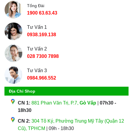
Tổng Đài
1900 63.63.43
Tư Vấn 1
0938.169.138
Tư Vấn 2
028 7300 7898
Tư Vấn 3
0984.966.552
Địa Chỉ Shop
CN 1:
881 Phan Văn Trị, P.7,
Gò Vấp
|
07h30 -
18h30
CN 2:
304 Tô Ký, Phường Trung Mỹ Tây (Quận 12
Cũ), TPHCM
| 09h - 18h30