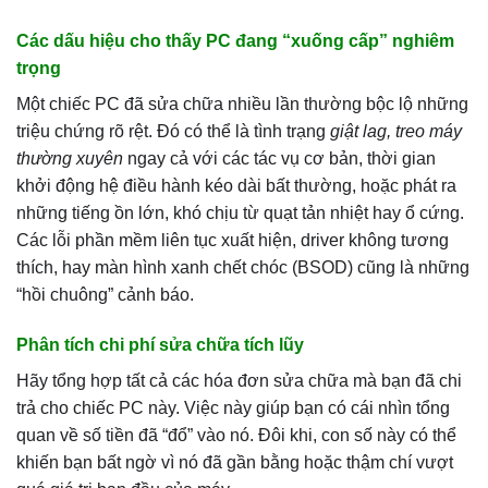
Các dấu hiệu cho thấy PC đang “xuống cấp” nghiêm
trọng
Một chiếc PC đã sửa chữa nhiều lần thường bộc lộ những
triệu chứng rõ rệt. Đó có thể là tình trạng
giật lag, treo máy
thường xuyên
ngay cả với các tác vụ cơ bản, thời gian
khởi động hệ điều hành kéo dài bất thường, hoặc phát ra
những tiếng ồn lớn, khó chịu từ quạt tản nhiệt hay ổ cứng.
Các lỗi phần mềm liên tục xuất hiện, driver không tương
thích, hay màn hình xanh chết chóc (BSOD) cũng là những
“hồi chuông” cảnh báo.
Phân tích chi phí sửa chữa tích lũy
Hãy tổng hợp tất cả các hóa đơn sửa chữa mà bạn đã chi
trả cho chiếc PC này. Việc này giúp bạn có cái nhìn tổng
quan về số tiền đã “đổ” vào nó. Đôi khi, con số này có thể
khiến bạn bất ngờ vì nó đã gần bằng hoặc thậm chí vượt