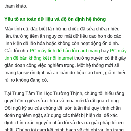
tham khảo.
Yếu tố an toàn dữ liệu và độ ổn định hệ thống
Máy tính cũ, đặc biệt là những chiếc đã sửa chữa nhiều
lần, thường tiềm ẩn nguy cơ mất dữ liệu cao hơn do các
linh kiện đã lão hóa hoặc không còn hoạt động ổn định.
Các lỗi như
PC máy tính để bàn lỗi card mạng
hay
PC máy
tính để bàn không kết nối internet
thường xuyên có thể gây
gián đoạn công việc nghiêm trọng. Một hệ thống mới sẽ
mang lại sự ổn định và an toàn dữ liệu cao hơn, giảm thiểu
rủi ro không đáng có.
Tại Trung Tâm Tin Học Trường Thịnh, chúng tôi hiểu rằng
quyết định giữa sửa chữa và mua mới là rất quan trọng.
Đội ngũ kỹ sư của chúng tôi luôn tuân thủ quy trình chẩn
đoán nghiêm ngặt, sử dụng các thiết bị hiện đại để xác
định chính xác nguyên nhân lỗi và đưa ra giải pháp tối ưu
nhất. Chúng tôi cam kết minh bạch về chi phí và tình trạng