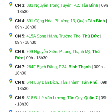
CN 3:
383 Nguyễn Trọng Tuyển, P.2,
Tân Bình
| 09h
- 18h30
CN 4:
391 Cộng Hòa, Phường 13, Quận
Tân Bình
|
09h - 18h30
CN 5:
415A Song Hành, Trường Thọ,
Thủ Đức
|
09h - 18h30
CN 6
:
709 Nguyễn Xiển, P.Long Thạnh Mỹ,
Thủ
Đức
| 09h - 18h30
CN 7:
264F Bạch Đằng, P.24,
Bình Thạnh
| 009h -
18h30
CN 8:
644 Lũy Bán Bích, Tân Thành,
Tân Phú
| 09h
- 18h30
CN 9:
318 Đ. Lê Văn Lương, Tân Quy,
Quận 7
| 09h
- 18h30