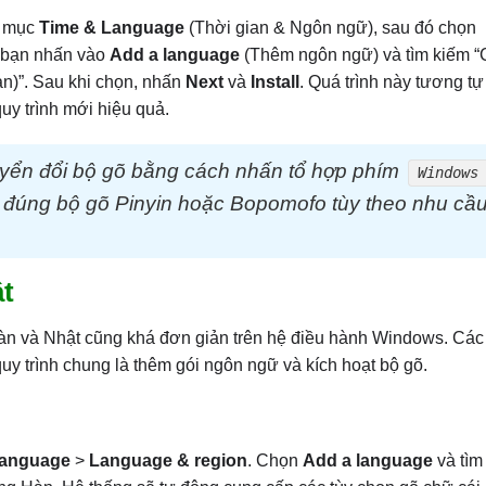
n mục
Time & Language
(Thời gian & Ngôn ngữ), sau đó chọn
, bạn nhấn vào
Add a language
(Thêm ngôn ngữ) và tìm kiếm “
wan)”. Sau khi chọn, nhấn
Next
và
Install
. Quá trình này tương tự
uy trình mới hiệu quả.
huyển đổi bộ gõ bằng cách nhấn tổ hợp phím
Windows
đúng bộ gõ Pinyin hoặc Bopomofo tùy theo nhu cầu
ật
 Hàn và Nhật cũng khá đơn giản trên hệ điều hành Windows. Cá
uy trình chung là thêm gói ngôn ngữ và kích hoạt bộ gõ.
Language
>
Language & region
. Chọn
Add a language
và tìm