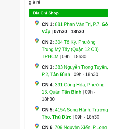
Địa Chỉ Shop
CN 1:
881 Phan Văn Trị, P.7,
Gò
Vấp
|
07h30 - 18h30
CN 2:
304 Tô Ký, Phường
Trung Mỹ Tây (Quận 12 Cũ),
TPHCM
| 09h - 18h30
CN 3:
383 Nguyễn Trọng Tuyển,
P.2,
Tân Bình
| 09h - 18h30
CN 4:
391 Cộng Hòa, Phường
13, Quận
Tân Bình
| 09h -
18h30
CN 5:
415A Song Hành, Trường
Thọ,
Thủ Đức
| 09h - 18h30
CN 6
:
709 Nguyễn Xiển, P.Long