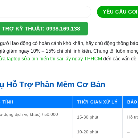
 TRỢ KỸ THUẬT: 0938.169.138
 người lao động có hoàn cảnh khó khăn, hãy chủ động thông bá
giá giảm ngay 10% – 15% chi phí linh kiện. Chúng tôi luôn mo
ửa laptop sửa pin hiển thị sai lấy ngay TPHCM
đến các vấn đề
Vụ Hỗ Trợ Phần Mềm Cơ Bản
C TÍNH
THỜI GIAN XỬ LÝ
BẢO
sử dụng dịch vụ khác) / 50.000
15-30 phút
Hỗ tr
10-20 phút
–