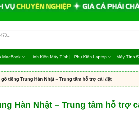
ện MacBook
Linh Kiện Máy Tính
Phụ Kiện Laptop
Máy Tính 
 gõ tiếng Trung Hàn Nhật – Trung tâm hỗ trợ cài đặt
ung Hàn Nhật – Trung tâm hỗ trợ c