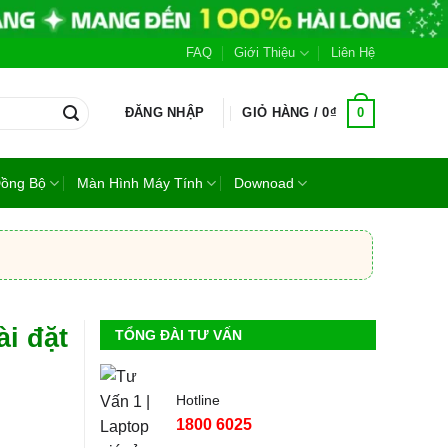
FAQ
Giới Thiệu
Liên Hệ
0
ĐĂNG NHẬP
GIỎ HÀNG /
0
₫
Đồng Bộ
Màn Hình Máy Tính
Downoad
ài đặt
TỔNG ĐÀI TƯ VẤN
Hotline
1800 6025