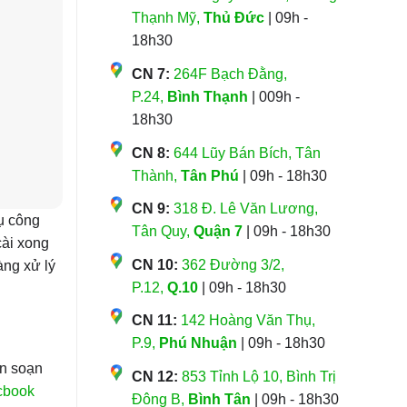
Thạnh Mỹ,
Thủ Đức
| 09h -
18h30
CN 7:
264F Bạch Đằng,
P.24,
Bình Thạnh
| 009h -
18h30
CN 8:
644 Lũy Bán Bích, Tân
Thành,
Tân Phú
| 09h - 18h30
CN 9:
318 Đ. Lê Văn Lương,
vụ công
Tân Quy,
Quận 7
| 09h - 18h30
cài xong
CN 10:
362 Đường 3/2,
àng xử lý
P.12,
Q.10
| 09h - 18h30
CN 11:
142 Hoàng Văn Thụ,
P.9,
Phú Nhuận
| 09h - 18h30
ạn soạn
CN 12:
853 Tỉnh Lộ 10, Bình Trị
cbook
Đông B,
Bình Tân
| 09h - 18h30