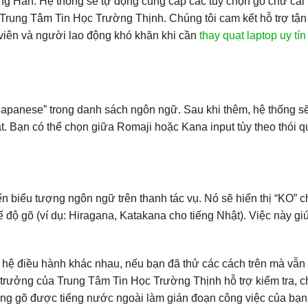
iếng Hàn. Hệ thống sẽ tự động cung cấp các tùy chọn gõ chữ cái
 Trung Tâm Tin Học Trường Thịnh. Chúng tôi cam kết hỗ trợ tận 
h viên và người lao động khó khăn khi cần
thay quạt laptop uy tí
 “Japanese” trong danh sách ngôn ngữ. Sau khi thêm, hệ thống s
ật. Bạn có thể chọn giữa Romaji hoặc Kana input tùy theo thói 
n biểu tượng ngôn ngữ trên thanh tác vụ. Nó sẽ hiển thị “KO” c
 độ gõ (ví dụ: Hiragana, Katakana cho tiếng Nhật). Việc này gi
hệ điều hành khác nhau, nếu bạn đã thử các cách trên mà vẫn
ư trưởng của Trung Tâm Tin Học Trường Thịnh hỗ trợ kiểm tra, 
ông gõ được tiếng nước ngoài làm gián đoạn công việc của bạn