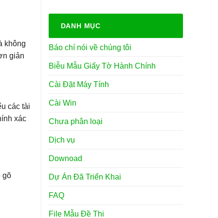
DANH MỤC
mà không
Báo chí nói về chúng tôi
n giản
Biễu Mẫu Giấy Tờ Hành Chính
Cài Đặt Máy Tính
Cài Win
u các tài
hính xác
Chưa phân loại
Dịch vụ
Downoad
ộ gõ
Dự Án Đã Triển Khai
FAQ
File Mẫu Đề Thi