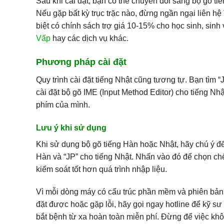
Sau khi cài đặt, bạn có thể chuyển đổi sang bộ gõ t
Nếu gặp bất kỳ trục trặc nào, đừng ngần ngại liên hệ
biệt có chính sách trợ giá 10-15% cho học sinh, sin
Vấp
hay các dịch vụ khác.
Phương pháp cài đặt
Quy trình cài đặt tiếng Nhật cũng tương tự. Bạn tìm
cài đặt bộ gõ IME (Input Method Editor) cho tiếng Nh
phím của mình.
Lưu ý khi sử dụng
Khi sử dụng bộ gõ tiếng Hàn hoặc Nhật, hãy chú ý đế
Hàn và “JP” cho tiếng Nhật. Nhấn vào đó để chọn chế
kiểm soát tốt hơn quá trình nhập liệu.
Vì mỗi dòng máy có cấu trúc phần mềm và phiên bản 
đặt được hoặc gặp lỗi, hãy gọi ngay hotline để kỹ s
bắt bệnh từ xa hoàn toàn miễn phí. Đừng để việc kh