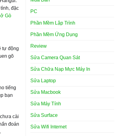
 Hangul.
tình, đặc
PC
n ở Gò
Phần Mềm Lập Trình
Phần Mềm Ứng Dụng
Review
ẽ tự động
quen gõ
Sửa Camera Quan Sát
Sửa Chữa Nạp Mực Máy In
Sửa Laptop
ho tiếng
Sửa Macbook
úp bạn
Sửa Máy Tính
Sửa Surface
 chưa cài
chẩn đoán
Sửa Wifi Internet
.