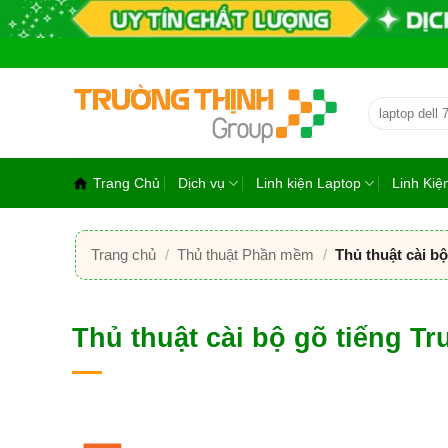
Bỏ
qua
nội
dung
Tìm
kiếm:
Trang Chủ
Dịch vụ
Linh kiện Laptop
Linh Ki
Trang chủ
/
Thủ thuật Phần mềm
/
Thủ thuật cài bộ
Thủ thuật cài bộ gõ tiếng Tr