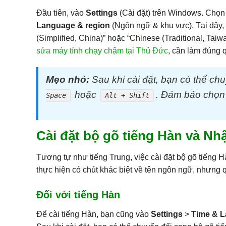
Đầu tiên, vào
Settings
(Cài đặt) trên Windows. Chọ
Language & region
(Ngôn ngữ & khu vực). Tại đây
(Simplified, China)” hoặc “Chinese (Traditional, Tai
sửa máy tính chạy chậm tại Thủ Đức
, cần làm đúng q
Mẹo nhỏ:
Sau khi cài đặt, bạn có thể c
hoặc
. Đảm bảo chọn 
Space
Alt + Shift
Cài đặt bộ gõ tiếng Hàn và Nh
Tương tự như tiếng Trung, việc cài đặt bộ gõ tiếng
thực hiện có chút khác biệt về tên ngôn ngữ, nhưng q
Đối với tiếng Hàn
Để cài tiếng Hàn, bạn cũng vào
Settings
>
Time & 