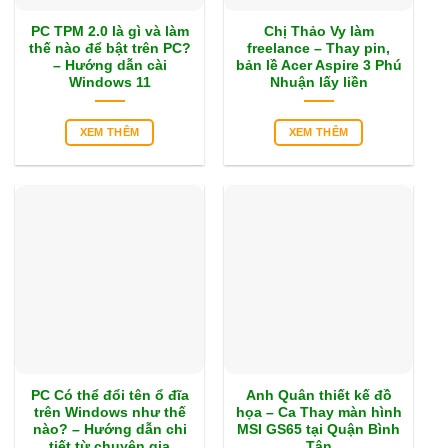
PC TPM 2.0 là gì và làm
Chị Thảo Vy làm
thế nào để bật trên PC?
freelance – Thay pin,
– Hướng dẫn cài
bản lề Acer Aspire 3 Phú
Windows 11
Nhuận lấy liền
XEM THÊM
XEM THÊM
PC Có thể đổi tên ổ đĩa
Anh Quân thiết kế đồ
trên Windows như thế
họa – Ca Thay màn hình
nào? – Hướng dẫn chi
MSI GS65 tại Quận Bình
tiết từ chuyên gia
Tân