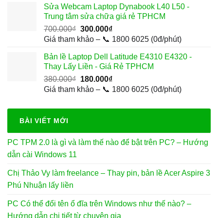
Sửa Webcam Laptop Dynabook L40 L50 -
2.500.000₫.
là:
Trung tâm sửa chữa giá rẻ TPHCM
1.200.000₫.
Giá
Giá
700.000
₫
300.000
₫
gốc
hiện
Giá tham khảo – 📞 1800 6025 (0đ/phút)
là:
tại
Bản lề Laptop Dell Latitude E4310 E4320 -
700.000₫.
là:
Thay Lấy Liền - Giá Rẻ TPHCM
300.000₫.
Giá
Giá
380.000
₫
180.000
₫
gốc
hiện
Giá tham khảo – 📞 1800 6025 (0đ/phút)
là:
tại
380.000₫.
là:
180.000₫.
BÀI VIẾT MỚI
PC TPM 2.0 là gì và làm thế nào để bật trên PC? – Hướng
dẫn cài Windows 11
Chị Thảo Vy làm freelance – Thay pin, bản lề Acer Aspire 3
Phú Nhuận lấy liền
PC Có thể đổi tên ổ đĩa trên Windows như thế nào? –
Hướng dẫn chi tiết từ chuyên gia