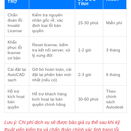
TRỢ
TÍNH
Chẩn
Kiểm tra nguyên
đoán lỗi
nhân gốc rễ, xác
15-30 phút
Miễn phí
Invalid
định loại lỗi bản
License
quyền
Khắc
Reset license, kiểm
phục lỗi
tra kết nối server, xử
1-2 giờ
3 tháng
license
lý xung đột
cơ bản
Cài đặt lại
Gỡ bỏ hoàn toàn, cài
AutoCAD
đặt lại phiên bản mới
2-3 giờ
6 tháng
sạch
nhất (nếu có)
Hỗ trợ
Theo
Hỗ trợ khách hàng
kích hoạt
chính
kích hoạt lại bản
30-60 phút
bản
sách
quyền chính hãng
quyền
Autodesk
Lưu ý: Chi phí dịch vụ sẽ được báo giá cụ thể sau khi kỹ
thuật viên kiểm tra và chẩn đoán chính xác tình trạng lỗi