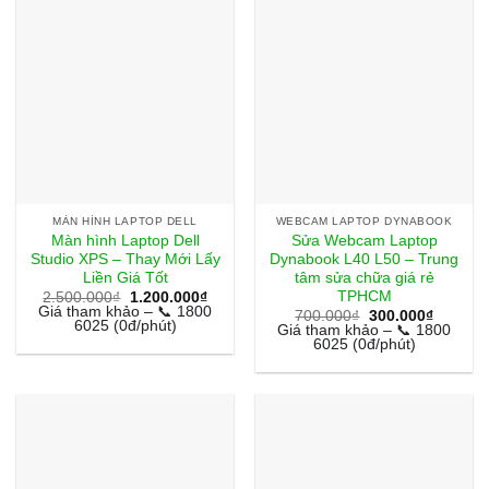
MÀN HÌNH LAPTOP DELL
WEBCAM LAPTOP DYNABOOK
Màn hình Laptop Dell
Sửa Webcam Laptop
Studio XPS – Thay Mới Lấy
Dynabook L40 L50 – Trung
Liền Giá Tốt
tâm sửa chữa giá rẻ
TPHCM
Giá
Giá
2.500.000
₫
1.200.000
₫
gốc
hiện
Giá tham khảo – 📞 1800
Giá
Giá
700.000
₫
300.000
₫
là:
tại
6025 (0đ/phút)
gốc
hiện
Giá tham khảo – 📞 1800
2.500.000₫.
là:
là:
tại
6025 (0đ/phút)
1.200.000₫.
700.000₫.
là:
300.000