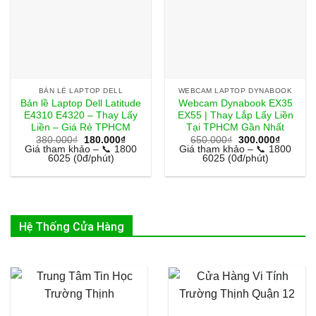
BẢN LỀ LAPTOP DELL
WEBCAM LAPTOP DYNABOOK
Bản lề Laptop Dell Latitude
Webcam Dynabook EX35
E4310 E4320 – Thay Lấy
EX55 | Thay Lắp Lấy Liền
Liền – Giá Rẻ TPHCM
Tại TPHCM Gần Nhất
Giá
Giá
Giá
Giá
380.000
₫
180.000
₫
650.000
₫
300.000
₫
gốc
hiện
gốc
hiện
Giá tham khảo – 📞 1800
Giá tham khảo – 📞 1800
là:
tại
là:
tại
6025 (0đ/phút)
6025 (0đ/phút)
380.000₫.
là:
650.000₫.
là:
180.000₫.
300.000
Hệ Thống Cửa Hàng