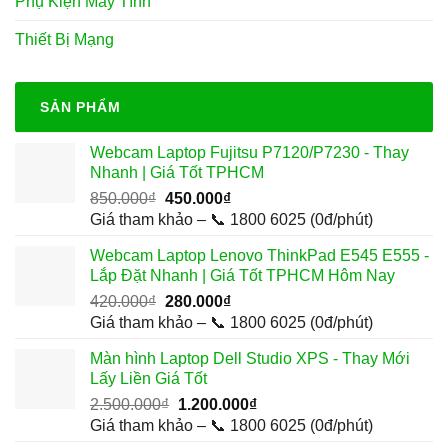
Phụ Kiện Máy Tính
Thiết Bị Mạng
SẢN PHẨM
Webcam Laptop Fujitsu P7120/P7230 - Thay
Nhanh | Giá Tốt TPHCM
Giá
Giá
850.000
₫
450.000
₫
gốc
hiện
Giá tham khảo – 📞 1800 6025 (0đ/phút)
là:
tại
Webcam Laptop Lenovo ThinkPad E545 E555 -
850.000₫.
là:
Lắp Đặt Nhanh | Giá Tốt TPHCM Hôm Nay
450.000₫.
Giá
Giá
420.000
₫
280.000
₫
gốc
hiện
Giá tham khảo – 📞 1800 6025 (0đ/phút)
là:
tại
Màn hình Laptop Dell Studio XPS - Thay Mới
420.000₫.
là:
Lấy Liền Giá Tốt
280.000₫.
Giá
Giá
2.500.000
₫
1.200.000
₫
gốc
hiện
Giá tham khảo – 📞 1800 6025 (0đ/phút)
là:
tại