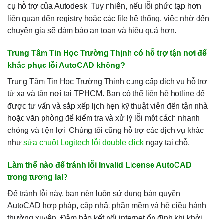
cụ hỗ trợ của Autodesk. Tuy nhiên, nếu lỗi phức tạp hơn
liên quan đến registry hoặc các file hệ thống, việc nhờ đến
chuyên gia sẽ đảm bảo an toàn và hiệu quả hơn.
Trung Tâm Tin Học Trường Thịnh có hỗ trợ tận nơi để
khắc phục lỗi AutoCAD không?
Trung Tâm Tin Học Trường Thịnh cung cấp dịch vụ hỗ trợ
từ xa và tận nơi tại TPHCM. Bạn có thể liên hệ hotline để
được tư vấn và sắp xếp lịch hẹn kỹ thuật viên đến tận nhà
hoặc văn phòng để kiểm tra và xử lý lỗi một cách nhanh
chóng và tiện lợi. Chúng tôi cũng hỗ trợ các dịch vụ khác
như
sửa chuột Logitech lỗi double click
ngay tại chỗ.
Làm thế nào để tránh lỗi Invalid License AutoCAD
trong tương lai?
Để tránh lỗi này, bạn nên luôn sử dụng bản quyền
AutoCAD hợp pháp, cập nhật phần mềm và hệ điều hành
thường xuyên. Đảm bảo kết nối internet ổn định khi khởi