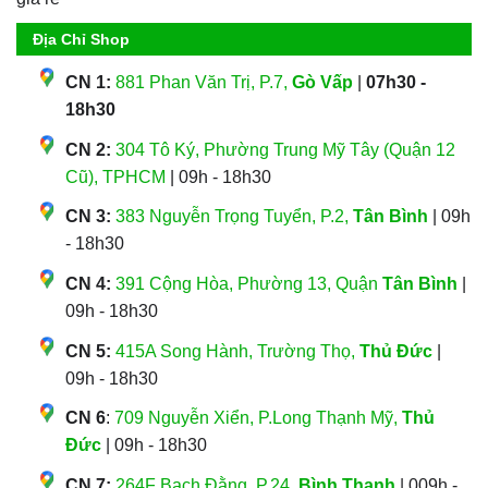
Địa Chỉ Shop
CN 1:
881 Phan Văn Trị, P.7,
Gò Vấp
|
07h30 -
18h30
CN 2:
304 Tô Ký, Phường Trung Mỹ Tây (Quận 12
Cũ), TPHCM
| 09h - 18h30
CN 3:
383 Nguyễn Trọng Tuyển, P.2,
Tân Bình
| 09h
- 18h30
CN 4:
391 Cộng Hòa, Phường 13, Quận
Tân Bình
|
09h - 18h30
CN 5:
415A Song Hành, Trường Thọ,
Thủ Đức
|
09h - 18h30
CN 6
:
709 Nguyễn Xiển, P.Long Thạnh Mỹ,
Thủ
Đức
| 09h - 18h30
CN 7:
264F Bạch Đằng, P.24,
Bình Thạnh
| 009h -