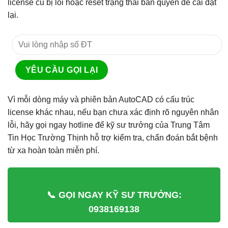
license cũ bị lỗi hoặc reset trạng thái bản quyền để cài đặt
lại.
Vì mỗi dòng máy và phiên bản AutoCAD có cấu trúc
license khác nhau, nếu bạn chưa xác định rõ nguyên nhân
lỗi, hãy gọi ngay hotline để kỹ sư trưởng của Trung Tâm
Tin Học Trường Thịnh hỗ trợ kiểm tra, chẩn đoán bắt bệnh
từ xa hoàn toàn miễn phí.
📞 GỌI NGAY KỸ SƯ TRƯỞNG:
0938169138