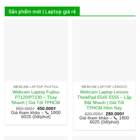
Sản phẩm mới | Laptop giá rẻ
WEBCAM LAPTOP FUJITSU
WEBCAM LAPTOP LENOVO
Webcam Laptop Fujitsu
Webcam Laptop Lenovo
P7120/P7230 – Thay
ThinkPad E545 E555 – Lắp
Nhanh | Giá Tốt TPHCM
Đặt Nhanh | Giá Tốt
TPHCM Hôm Nay
Giá
Giá
850.000
₫
450.000
₫
gốc
hiện
Giá tham khảo – 📞 1800
Giá
Giá
420.000
₫
280.000
₫
là:
tại
6025 (0đ/phút)
gốc
hiện
Giá tham khảo – 📞 1800
850.000₫.
là:
là:
tại
6025 (0đ/phút)
450.000₫.
420.000₫.
là:
280.000