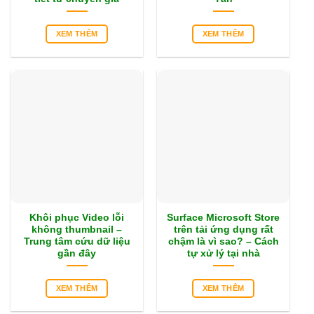
XEM THÊM
XEM THÊM
Khôi phục Video lỗi
Surface Microsoft Store
không thumbnail –
trên tải ứng dụng rất
Trung tâm cứu dữ liệu
chậm là vì sao? – Cách
gần đây
tự xử lý tại nhà
XEM THÊM
XEM THÊM