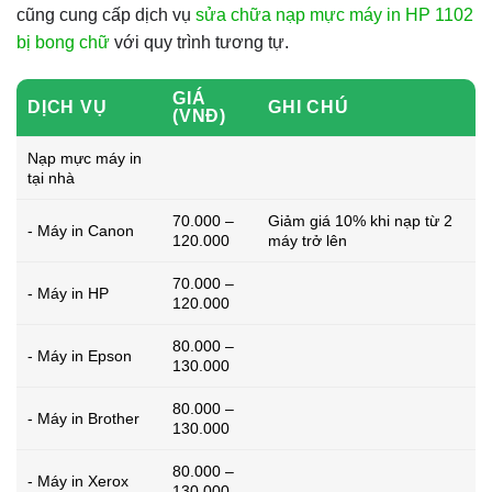
cũng cung cấp dịch vụ
sửa chữa nạp mực máy in HP 1102
bị bong chữ
với quy trình tương tự.
GIÁ
DỊCH VỤ
GHI CHÚ
(VNĐ)
Nạp mực máy in
tại nhà
70.000 –
Giảm giá 10% khi nạp từ 2
- Máy in Canon
120.000
máy trở lên
70.000 –
- Máy in HP
120.000
80.000 –
- Máy in Epson
130.000
80.000 –
- Máy in Brother
130.000
80.000 –
- Máy in Xerox
130.000