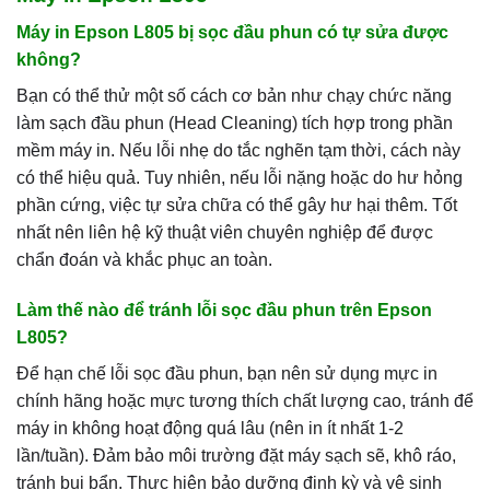
Máy in Epson L805 bị sọc đầu phun có tự sửa được
không?
Bạn có thể thử một số cách cơ bản như chạy chức năng
làm sạch đầu phun (Head Cleaning) tích hợp trong phần
mềm máy in. Nếu lỗi nhẹ do tắc nghẽn tạm thời, cách này
có thể hiệu quả. Tuy nhiên, nếu lỗi nặng hoặc do hư hỏng
phần cứng, việc tự sửa chữa có thể gây hư hại thêm. Tốt
nhất nên liên hệ kỹ thuật viên chuyên nghiệp để được
chẩn đoán và khắc phục an toàn.
Làm thế nào để tránh lỗi sọc đầu phun trên Epson
L805?
Để hạn chế lỗi sọc đầu phun, bạn nên sử dụng mực in
chính hãng hoặc mực tương thích chất lượng cao, tránh để
máy in không hoạt động quá lâu (nên in ít nhất 1-2
lần/tuần). Đảm bảo môi trường đặt máy sạch sẽ, khô ráo,
tránh bụi bẩn. Thực hiện bảo dưỡng định kỳ và vệ sinh