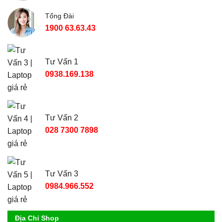
Tổng Đài
1900 63.63.43
Tư Vấn 1
0938.169.138
Tư Vấn 2
028 7300 7898
Tư Vấn 3
0984.966.552
Địa Chỉ Shop