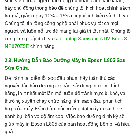
sinh viên hoặc người lao động có hoàn cảnh khó khăn,
hãy chủ động thông báo để chúng tôi kích hoạt chính sách
trợ giá, giảm ngay 10% – 15% chi phí linh kiện và dịch vụ.
Chúng tôi tin rằng công nghệ phải phục vụ tất cả mọi
người, và luôn nỗ lực để mang lại giá trị tốt nhất. Chúng tôi
cũng cung cấp dịch vụ
sạc laptop Samsung ATIV Book 8
NP870Z5E
chính hãng.
2.3. Hướng Dẫn Bảo Dưỡng Máy In Epson L805 Sau
Sửa Chữa
Để tránh tái diễn lỗi sọc đầu phun, hãy tuân thủ các
nguyên tắc bảo dưỡng cơ bản: sử dụng mực in chính
hãng, in ít nhất một lần mỗi tuần để tránh mực bị khô, và
thường xuyên chạy chức năng làm sạch đầu phun tích
hợp của máy. Đảm bảo môi trường đặt máy in sạch sẽ,
tránh bụi bẩn và độ ẩm cao. Việc bảo dưỡng định kỳ sẽ
giúp máy in Epson L805 của bạn hoạt động bền bỉ và hiệu
quả.