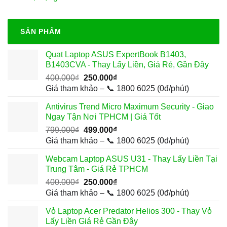
SẢN PHẨM
Quạt Laptop ASUS ExpertBook B1403,
B1403CVA - Thay Lấy Liền, Giá Rẻ, Gần Đây
Giá
Giá
400.000
₫
250.000
₫
gốc
hiện
Giá tham khảo – 📞 1800 6025 (0đ/phút)
là:
tại
Antivirus Trend Micro Maximum Security - Giao
400.000₫.
là:
Ngay Tận Nơi TPHCM | Giá Tốt
250.000₫.
Giá
Giá
799.000
₫
499.000
₫
gốc
hiện
Giá tham khảo – 📞 1800 6025 (0đ/phút)
là:
tại
Webcam Laptop ASUS U31 - Thay Lấy Liền Tại
799.000₫.
là:
Trung Tâm - Giá Rẻ TPHCM
499.000₫.
Giá
Giá
400.000
₫
250.000
₫
gốc
hiện
Giá tham khảo – 📞 1800 6025 (0đ/phút)
là:
tại
Vỏ Laptop Acer Predator Helios 300 - Thay Vỏ
400.000₫.
là:
Lấy Liền Giá Rẻ Gần Đây
250.000₫.