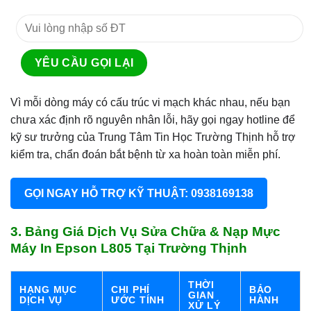
Vì mỗi dòng máy có cấu trúc vi mạch khác nhau, nếu bạn
chưa xác định rõ nguyên nhân lỗi, hãy gọi ngay hotline để
kỹ sư trưởng của Trung Tâm Tin Học Trường Thịnh hỗ trợ
kiểm tra, chẩn đoán bắt bệnh từ xa hoàn toàn miễn phí.
GỌI NGAY HỖ TRỢ KỸ THUẬT: 0938169138
3. Bảng Giá Dịch Vụ Sửa Chữa & Nạp Mực
Máy In Epson L805 Tại Trường Thịnh
THỜI
HẠNG MỤC
CHI PHÍ
BẢO
GIAN
DỊCH VỤ
ƯỚC TÍNH
HÀNH
XỬ LÝ