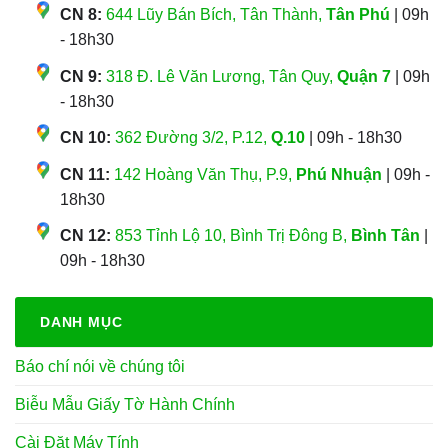
CN 8:
644 Lũy Bán Bích, Tân Thành,
Tân Phú
| 09h
- 18h30
CN 9:
318 Đ. Lê Văn Lương, Tân Quy,
Quận 7
| 09h
- 18h30
CN 10:
362 Đường 3/2, P.12,
Q.10
| 09h - 18h30
CN 11:
142 Hoàng Văn Thụ, P.9,
Phú Nhuận
| 09h -
18h30
CN 12:
853 Tỉnh Lộ 10, Bình Trị Đông B,
Bình Tân
|
09h - 18h30
DANH MỤC
Báo chí nói về chúng tôi
Biễu Mẫu Giấy Tờ Hành Chính
Cài Đặt Máy Tính