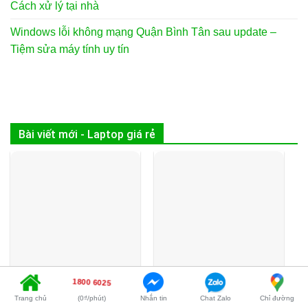
Cách xử lý tại nhà
Windows lỗi không mạng Quận Bình Tân sau update –
Tiệm sửa máy tính uy tín
Bài viết mới - Laptop giá rẻ
1800 6025
Thủ thuật Máy in làm
Windows Công ty cài
Trang chủ
(0₫/phút)
Nhắn tin
Chat Zalo
Chỉ đường
rách giấy – Cách tự xử
Quận Gò Vấp xử lý