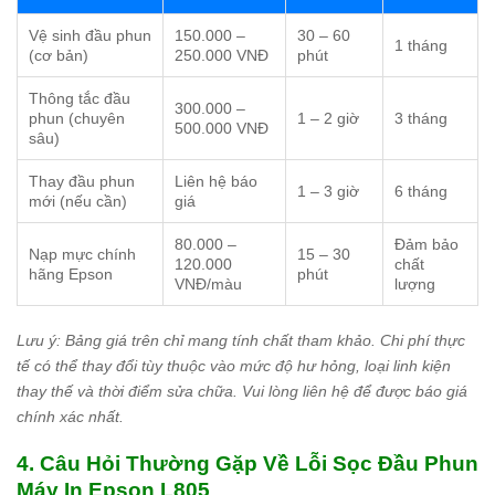
Vệ sinh đầu phun
150.000 –
30 – 60
1 tháng
(cơ bản)
250.000 VNĐ
phút
Thông tắc đầu
300.000 –
phun (chuyên
1 – 2 giờ
3 tháng
500.000 VNĐ
sâu)
Thay đầu phun
Liên hệ báo
1 – 3 giờ
6 tháng
mới (nếu cần)
giá
80.000 –
Đảm bảo
Nạp mực chính
15 – 30
120.000
chất
hãng Epson
phút
VNĐ/màu
lượng
Lưu ý: Bảng giá trên chỉ mang tính chất tham khảo. Chi phí thực
tế có thể thay đổi tùy thuộc vào mức độ hư hỏng, loại linh kiện
thay thế và thời điểm sửa chữa. Vui lòng liên hệ để được báo giá
chính xác nhất.
4. Câu Hỏi Thường Gặp Về Lỗi Sọc Đầu Phun
Máy In Epson L805