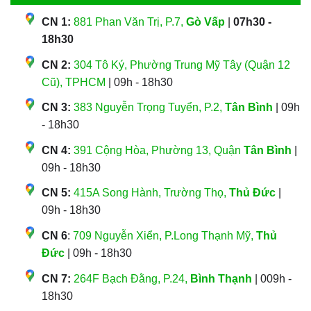
CN 1:
881 Phan Văn Trị, P.7,
Gò Vấp
|
07h30 -
18h30
CN 2:
304 Tô Ký, Phường Trung Mỹ Tây (Quận 12
Cũ), TPHCM
| 09h - 18h30
CN 3:
383 Nguyễn Trọng Tuyển, P.2,
Tân Bình
| 09h
- 18h30
CN 4:
391 Cộng Hòa, Phường 13, Quận
Tân Bình
|
09h - 18h30
CN 5:
415A Song Hành, Trường Thọ,
Thủ Đức
|
09h - 18h30
CN 6
:
709 Nguyễn Xiển, P.Long Thạnh Mỹ,
Thủ
Đức
| 09h - 18h30
CN 7:
264F Bạch Đằng, P.24,
Bình Thạnh
| 009h -
18h30