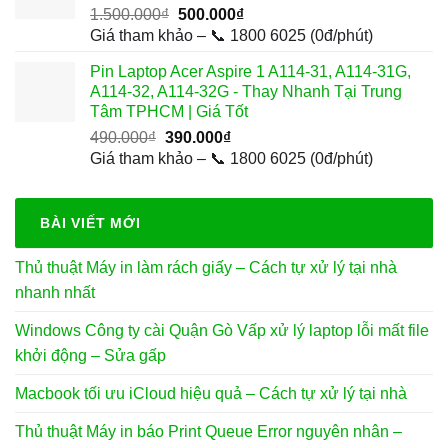
Giá
Giá
1.500.000
₫
500.000
₫
gốc
hiện
Giá tham khảo – 📞 1800 6025 (0đ/phút)
là:
tại
Pin Laptop Acer Aspire 1 A114-31, A114-31G,
1.500.000₫.
là:
A114-32, A114-32G - Thay Nhanh Tại Trung
500.000₫.
Tâm TPHCM | Giá Tốt
Giá
Giá
490.000
₫
390.000
₫
gốc
hiện
Giá tham khảo – 📞 1800 6025 (0đ/phút)
là:
tại
490.000₫.
là:
390.000₫.
BÀI VIẾT MỚI
Thủ thuật Máy in làm rách giấy – Cách tự xử lý tại nhà
nhanh nhất
Windows Công ty cài Quận Gò Vấp xử lý laptop lỗi mất file
khởi động – Sửa gấp
Macbook tối ưu iCloud hiệu quả – Cách tự xử lý tại nhà
Thủ thuật Máy in báo Print Queue Error nguyên nhân –