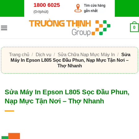
Bỏ
1800 6025
qua
(0₫/phút)
nội
dung
0
Trang chủ
/
Dịch vụ
/
Sửa Chữa Nạp Mực Máy In
/
Sửa
Máy In Epson L805 Sọc Đầu Phun, Nạp Mực Tận Nơi –
Thợ Nhanh
Sửa Máy In Epson L805 Sọc Đầu Phun,
Nạp Mực Tận Nơi – Thợ Nhanh