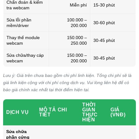
Chẩn đoán & kiểm
Miễn phí
15-30 phút
tra webcam
Sửa lỗi phần
100.000 –
30-60 phút
mềm/driver
200.000
Thay thế module
150.000 –
30-45 phút
webcam
250.000
Sửa chữa/thay cáp
150.000 –
30-45 phút
webcam
200.000
Lưu ý: Giá trên chưa bao gồm chi phí linh kiện. Tổng chi phí sẽ là
giá linh kiện cộng với chi phí công dịch vụ. Vui lòng liên hệ để có
báo giá chính xác nhất tại thời điểm hiện tại.
THỜI
MÔ TẢ CHI
GIAN
GIÁ
DỊCH VỤ
TIẾT
THỰC
(VNĐ)
HIỆN
Sửa chữa
phần cứng