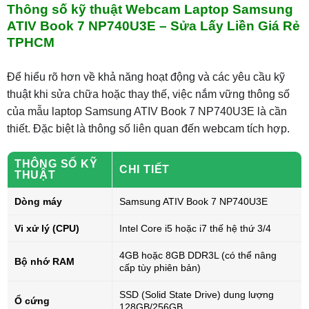
Thông số kỹ thuật Webcam Laptop Samsung
ATIV Book 7 NP740U3E – Sửa Lấy Liền Giá Rẻ
TPHCM
Để hiểu rõ hơn về khả năng hoạt động và các yêu cầu kỹ
thuật khi sửa chữa hoặc thay thế, việc nắm vững thông số
của mẫu laptop Samsung ATIV Book 7 NP740U3E là cần
thiết. Đặc biệt là thông số liên quan đến webcam tích hợp.
THÔNG SỐ KỸ
CHI TIẾT
THUẬT
Dòng máy
Samsung ATIV Book 7 NP740U3E
Vi xử lý (CPU)
Intel Core i5 hoặc i7 thế hệ thứ 3/4
4GB hoặc 8GB DDR3L (có thể nâng
Bộ nhớ RAM
cấp tùy phiên bản)
SSD (Solid State Drive) dung lượng
Ổ cứng
128GB/256GB