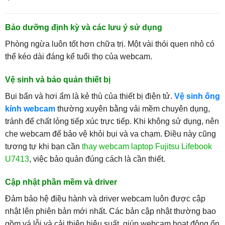
Bảo dưỡng định kỳ và các lưu ý sử dụng
Phòng ngừa luôn tốt hơn chữa trị. Một vài thói quen nhỏ có
thể kéo dài đáng kể tuổi thọ của webcam.
Vệ sinh và bảo quản thiết bị
Bụi bẩn và hơi ẩm là kẻ thù của thiết bị điện tử.
Vệ sinh ống
kính webcam
thường xuyên bằng vải mềm chuyên dụng,
tránh để chất lỏng tiếp xúc trực tiếp. Khi không sử dụng, nên
che webcam để bảo vệ khỏi bụi và va chạm. Điều này cũng
tương tự khi bạn cần
thay webcam laptop Fujitsu Lifebook
U7413
, việc bảo quản đúng cách là cần thiết.
Cập nhật phần mềm và driver
Đảm bảo hệ điều hành và driver webcam luôn được cập
nhật lên phiên bản mới nhất. Các bản cập nhật thường bao
gồm vá lỗi và cải thiện hiệu suất, giúp webcam hoạt động ổn