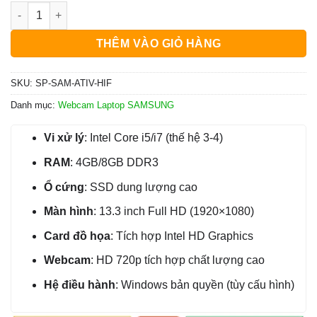
Webcam Laptop Samsung ATIV Book 7 NP740U3E - Sửa Lấy Liề
700.000₫.
là:
300.000₫.
THÊM VÀO GIỎ HÀNG
SKU:
SP-SAM-ATIV-HIF
Danh mục:
Webcam Laptop SAMSUNG
Vi xử lý
: Intel Core i5/i7 (thế hệ 3-4)
RAM
: 4GB/8GB DDR3
Ổ cứng
: SSD dung lượng cao
Màn hình
: 13.3 inch Full HD (1920×1080)
Card đồ họa
: Tích hợp Intel HD Graphics
Webcam
: HD 720p tích hợp chất lượng cao
Hệ điều hành
: Windows bản quyền (tùy cấu hình)