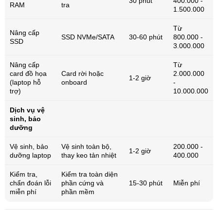
30 phút
400.000 -
RAM
tra
1.500.000
Từ
Nâng cấp
SSD NVMe/SATA
30-60 phút
800.000 -
SSD
3.000.000
Nâng cấp
Từ
card đồ họa
Card rời hoặc
2.000.000
1-2 giờ
(laptop hỗ
onboard
-
trợ)
10.000.000
Dịch vụ vệ
sinh, bảo
dưỡng
Vệ sinh, bảo
Vệ sinh toàn bộ,
200.000 -
1-2 giờ
dưỡng laptop
thay keo tản nhiệt
400.000
Kiểm tra,
Kiểm tra toàn diện
chẩn đoán lỗi
phần cứng và
15-30 phút
Miễn phí
miễn phí
phần mềm