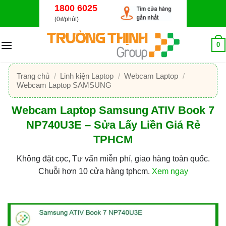
Bỏ
1800 6025
qua
(0₫/phút)
nội
dung
0
Trang chủ
/
Linh kiện Laptop
/
Webcam Laptop
/
Webcam Laptop SAMSUNG
Webcam Laptop Samsung ATIV Book 7
NP740U3E – Sửa Lấy Liền Giá Rẻ
TPHCM
Không đặt cọc, Tư vấn miễn phí, giao hàng toàn quốc.
Chuỗi hơn 10 cửa hàng tphcm.
Xem ngay