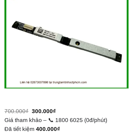
Giá
Giá
700.000
₫
300.000
₫
gốc
hiện
Giá tham khảo – 📞 1800 6025 (0đ/phút)
là:
tại
Đã tiết kiệm
400.000
₫