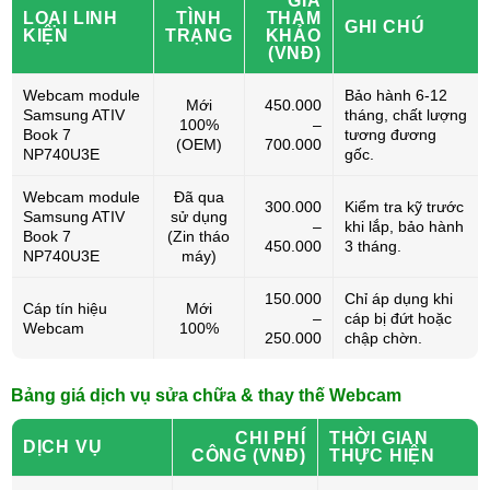
GIÁ
LOẠI LINH
TÌNH
THAM
GHI CHÚ
KIỆN
TRẠNG
KHẢO
(VNĐ)
Webcam module
Bảo hành 6-12
Mới
450.000
Samsung ATIV
tháng, chất lượng
100%
–
Book 7
tương đương
(OEM)
700.000
NP740U3E
gốc.
Webcam module
Đã qua
300.000
Kiểm tra kỹ trước
Samsung ATIV
sử dụng
–
khi lắp, bảo hành
Book 7
(Zin tháo
450.000
3 tháng.
NP740U3E
máy)
150.000
Chỉ áp dụng khi
Cáp tín hiệu
Mới
–
cáp bị đứt hoặc
Webcam
100%
250.000
chập chờn.
Bảng giá dịch vụ sửa chữa & thay thế Webcam
CHI PHÍ
THỜI GIAN
DỊCH VỤ
CÔNG (VNĐ)
THỰC HIỆN