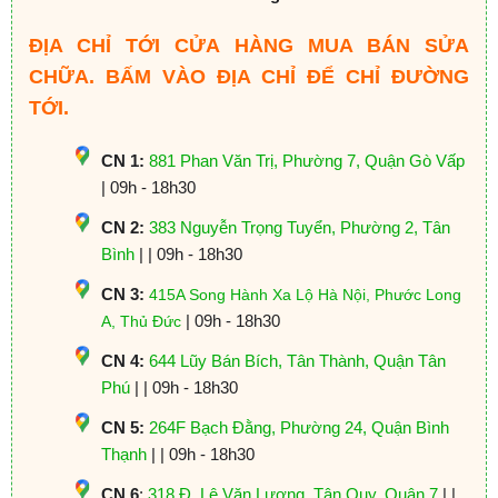
ĐỊA CHỈ TỚI CỬA HÀNG MUA BÁN SỬA
CHỮA. BẤM VÀO ĐỊA CHỈ ĐỂ CHỈ ĐƯỜNG
TỚI.
CN 1:
881 Phan Văn Trị, Phường 7, Quận Gò Vấp
| 09h - 18h30
CN 2:
383 Nguyễn Trọng Tuyển, Phường 2, Tân
Bình
| | 09h - 18h30
CN 3:
415A Song Hành Xa Lộ Hà Nội, Phước Long
| 09h - 18h30
A, Thủ Đức
CN 4:
644 Lũy Bán Bích, Tân Thành, Quận Tân
Phú
| | 09h - 18h30
CN 5:
264F Bạch Đằng, Phường 24, Quận Bình
Thạnh
| | 09h - 18h30
CN 6
:
318 Đ. Lê Văn Lương, Tân Quy, Quận 7
| |