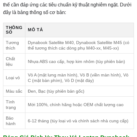
thế cần đáp ứng các tiêu chuẩn kỹ thuật nghiêm ngặt. Dưới
đây là bảng thông số cơ bản:
THÔNG
MÔ TẢ
SỐ
Tương
Dynabook Satellite M40, Dynabook Satellite M45 (có
thích
thể tương thích các dòng phụ M40-xx, M45-xx)
Chất
Nhựa ABS cao cấp, hợp kim nhôm (tùy phiên bản)
liệu
Vỏ A (mặt lưng màn hình), Vỏ B (viền màn hình), Vỏ
Loại vỏ
C (mặt bàn phím), Vỏ D (mặt đáy)
Màu sắc
Đen, Bạc (tùy phiên bản gốc)
Tình
Mới 100%, chính hãng hoặc OEM chất lượng cao
trạng
Bảo
6-12 tháng (tùy loại vỏ và chính sách nhà cung cấp)
hành