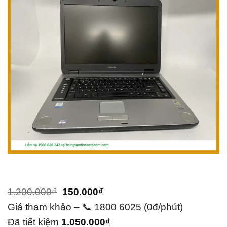
Giá
Giá
1.200.000
₫
150.000
₫
gốc
hiện
Giá tham khảo – 📞 1800 6025 (0đ/phút)
là:
tại
Đã tiết kiệm
1.050.000
₫