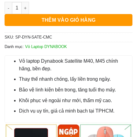
Vỏ Laptop Dynabook Satellite M40, M45 - Thay Lấy Liền, Chín
1.200.000₫.
là:
150.000₫.
THÊM VÀO GIỎ HÀNG
SKU:
SP-DYN-SATE-CMC
Danh mục:
Vỏ Laptop DYNABOOK
Vỏ laptop Dynabook Satellite M40, M45 chính
hãng, bền đẹp.
Thay thế nhanh chóng, lấy liền trong ngày.
Bảo vệ linh kiện bên trong, tăng tuổi thọ máy.
Khôi phục vẻ ngoài như mới, thẩm mỹ cao.
Dịch vụ uy tín, giá cả minh bạch tại TPHCM.