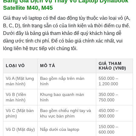
Bảng Giá Dịch Vụ Thay Vỏ Laptop Dynabook
Satellite M40, M45
Giá thay vỏ laptop có thể dao động tùy thuộc vào loại vỏ (A,
B, C, D), tình trạng sẵn có của linh kiện và thời điểm cụ thể.
Dưới đây là bảng giá tham khảo để quý khách hàng dễ
dàng ước tính chi phí. Để có báo giá chính xác nhất, vui
lòng liên hệ trực tiếp với chúng tôi.
GIÁ THAM
LOẠI VỎ
MÔ TẢ
KHẢO (VNĐ)
Vỏ A (Mặt lưng
Bao gồm nắp trên màn
550.000 –
màn hình)
hình
1.200.000
Vỏ B (Viền
Khung bao quanh màn
350.000 –
màn hình)
hình
750.000
Vỏ C (Mặt bàn
Bao gồm chiếu nghỉ tay và
450.000 –
phím)
khu vực bàn phím
900.000
150.000 –
Vỏ D (Mặt đáy)
Nắp dưới của laptop
600.000