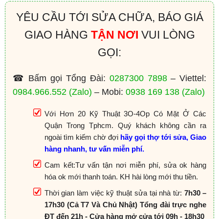
YÊU CẦU TỚI SỬA CHỮA, BÁO GIÁ
GIAO HÀNG
TẬN NƠI
VUI LÒNG
GỌI:
☎ Bấm gọi Tổng Đài:
0287300 7898
– Viettel:
0984.966.552
(Zalo)
– Mobi:
0938 169 138
(Zalo)
Với Hơn 20 Kỹ Thuật 3O-4Op Có Mặt Ở Các
Quận Trong Tphcm. Quý khách không cần ra
ngoài tìm kiếm chờ đợi
hãy gọi thợ tới sửa, Giao
hàng nhanh, tư vấn miễn phí.
Cam kết:Tư vấn tận nơi miễn phí, sửa ok hàng
hóa ok mới thanh toán. KH hài lòng mới thu tiền.
Thời gian làm việc kỹ thuật sửa tại nhà từ:
7h30 –
17h30 (Cả T7 Và Chủ Nhật) Tổng đài trực nghe
ĐT đến 21h - Cửa hàng mở cửa tới 09h - 18h30