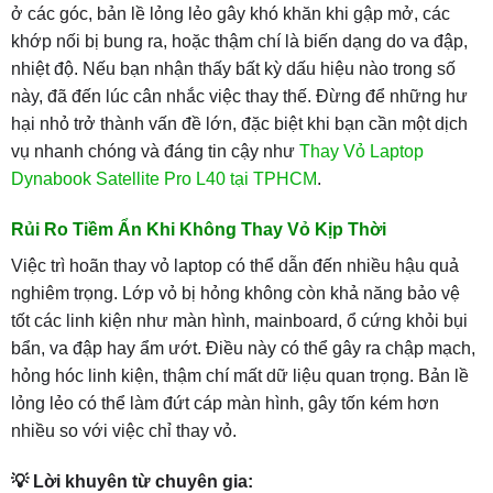
ở các góc, bản lề lỏng lẻo gây khó khăn khi gập mở, các
khớp nối bị bung ra, hoặc thậm chí là biến dạng do va đập,
nhiệt độ. Nếu bạn nhận thấy bất kỳ dấu hiệu nào trong số
này, đã đến lúc cân nhắc việc thay thế. Đừng để những hư
hại nhỏ trở thành vấn đề lớn, đặc biệt khi bạn cần một dịch
vụ nhanh chóng và đáng tin cậy như
Thay Vỏ Laptop
Dynabook Satellite Pro L40 tại TPHCM
.
Rủi Ro Tiềm Ẩn Khi Không Thay Vỏ Kịp Thời
Việc trì hoãn thay vỏ laptop có thể dẫn đến nhiều hậu quả
nghiêm trọng. Lớp vỏ bị hỏng không còn khả năng bảo vệ
tốt các linh kiện như màn hình, mainboard, ổ cứng khỏi bụi
bẩn, va đập hay ẩm ướt. Điều này có thể gây ra chập mạch,
hỏng hóc linh kiện, thậm chí mất dữ liệu quan trọng. Bản lề
lỏng lẻo có thể làm đứt cáp màn hình, gây tốn kém hơn
nhiều so với việc chỉ thay vỏ.
💡 Lời khuyên từ chuyên gia: