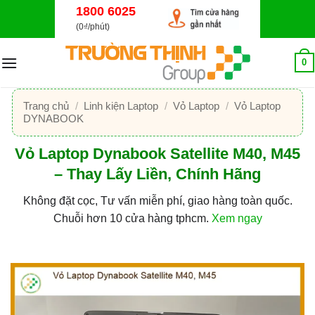
Bỏ
1800 6025
qua
(0₫/phút)
nội
dung
0
Trang chủ
/
Linh kiện Laptop
/
Vỏ Laptop
/
Vỏ Laptop
DYNABOOK
Vỏ Laptop Dynabook Satellite M40, M45
– Thay Lấy Liền, Chính Hãng
Không đặt cọc, Tư vấn miễn phí, giao hàng toàn quốc.
Chuỗi hơn 10 cửa hàng tphcm.
Xem ngay