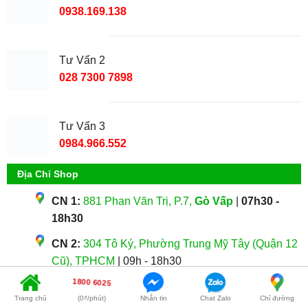
0938.169.138
Tư Vấn 2
028 7300 7898
Tư Vấn 3
0984.966.552
Địa Chỉ Shop
CN 1:
881 Phan Văn Trị, P.7,
Gò Vấp
|
07h30 -
18h30
CN 2:
304 Tô Ký, Phường Trung Mỹ Tây (Quận 12
Cũ), TPHCM
| 09h - 18h30
1800 6025
CN 3:
383 Nguyễn Trọng Tuyển, P.2,
Tân Bình
|
Trang chủ
(0₫/phút)
Nhắn tin
Chat Zalo
Chỉ đường
09h - 18h30