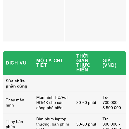
THỜI
MÔ TẢ CHI
GIAN
GIÁ
DỊCH VỤ
TIẾT
THỰC
(VNĐ)
HIỆN
Sửa chữa
phần cứng
Màn hình HD/Full
Từ
Thay màn
HD/4K cho các
30-60 phút
700.000 -
hình
dòng phổ biến
3.500.000
Bàn phím laptop
Từ
Thay bàn
thường, bàn phím
30-60 phút
300.000 -
phím