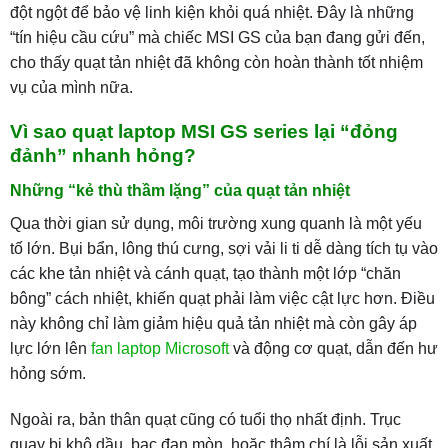
đột ngột để bảo vệ linh kiện khỏi quá nhiệt. Đây là những
“tín hiệu cầu cứu” mà chiếc MSI GS của bạn đang gửi đến,
cho thấy quạt tản nhiệt đã không còn hoàn thành tốt nhiệm
vụ của mình nữa.
Vì sao quạt laptop MSI GS series lại “đỏng
đảnh” nhanh hỏng?
Những “kẻ thù thầm lặng” của quạt tản nhiệt
Qua thời gian sử dụng, môi trường xung quanh là một yếu
tố lớn. Bụi bẩn, lông thú cưng, sợi vải li ti dễ dàng tích tụ vào
các khe tản nhiệt và cánh quạt, tạo thành một lớp “chăn
bông” cách nhiệt, khiến quạt phải làm việc cật lực hơn. Điều
này không chỉ làm giảm hiệu quả tản nhiệt mà còn gây áp
lực lớn lên
fan laptop Microsoft
và động cơ quạt, dẫn đến hư
hỏng sớm.
Ngoài ra, bản thân quạt cũng có tuổi thọ nhất định. Trục
quay bị khô dầu, bạc đạn mòn, hoặc thậm chí là lỗi sản xuất