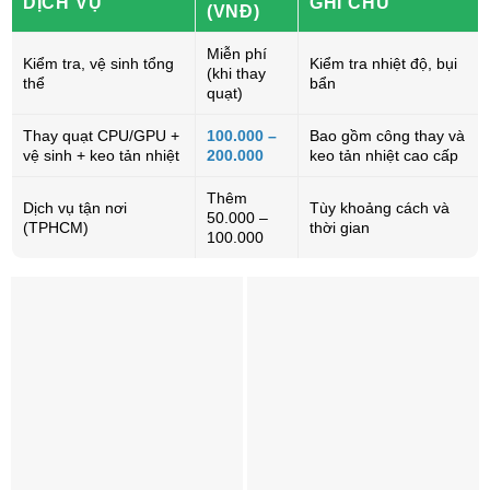
DỊCH VỤ
GHI CHÚ
(VNĐ)
Miễn phí
Kiểm tra, vệ sinh tổng
Kiểm tra nhiệt độ, bụi
(khi thay
thể
bẩn
quạt)
Thay quạt CPU/GPU +
100.000 –
Bao gồm công thay và
vệ sinh + keo tản nhiệt
200.000
keo tản nhiệt cao cấp
Thêm
Dịch vụ tận nơi
Tùy khoảng cách và
50.000 –
(TPHCM)
thời gian
100.000