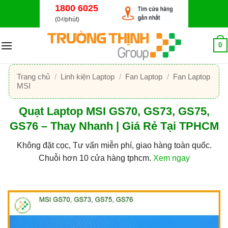
Bỏ
1800 6025
qua
(0₫/phút)
nội
dung
0
Trang chủ
/
Linh kiện Laptop
/
Fan Laptop
/
Fan Laptop
MSI
Quạt Laptop MSI GS70, GS73, GS75,
GS76 – Thay Nhanh | Giá Rẻ Tại TPHCM
Không đặt cọc, Tư vấn miễn phí, giao hàng toàn quốc.
Chuỗi hơn 10 cửa hàng tphcm.
Xem ngay