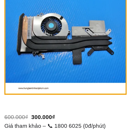
Giá
Giá
600.000
₫
300.000
₫
gốc
hiện
Giá tham khảo – 📞 1800 6025 (0đ/phút)