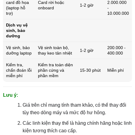
card đồ họa
Card rời hoặc
2.000.000
1-2 giờ
(laptop hỗ
onboard
-
trợ)
10.000.000
Dịch vụ vệ
sinh, bảo
dưỡng
Vệ sinh, bảo
Vệ sinh toàn bộ,
200.000 -
1-2 giờ
dưỡng laptop
thay keo tản nhiệt
400.000
Kiểm tra,
Kiểm tra toàn diện
chẩn đoán lỗi
phần cứng và
15-30 phút
Miễn phí
miễn phí
phần mềm
Lưu ý:
Giá trên chỉ mang tính tham khảo, có thể thay đổi
tùy theo dòng máy và mức độ hư hỏng.
Các linh kiện thay thế là hàng chính hãng hoặc linh
kiện tương thích cao cấp.