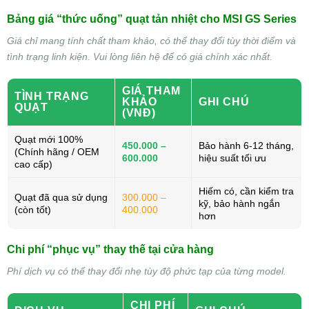
Bảng giá “thức uống” quạt tản nhiệt cho MSI GS Series
Giá chỉ mang tính chất tham khảo, có thể thay đổi tùy thời điểm và
tình trạng linh kiện. Vui lòng liên hệ để có giá chính xác nhất.
GIÁ THAM
TÌNH TRẠNG
KHẢO
GHI CHÚ
QUẠT
(VNĐ)
Quạt mới 100%
450.000 –
Bảo hành 6-12 tháng,
(Chính hãng / OEM
600.000
hiệu suất tối ưu
cao cấp)
Hiếm có, cần kiểm tra
Quạt đã qua sử dụng
300.000 –
kỹ, bảo hành ngắn
(còn tốt)
400.000
hơn
Chi phí “phục vụ” thay thế tại cửa hàng
Phí dịch vụ có thể thay đổi nhẹ tùy độ phức tạp của từng model.
CHI PHÍ