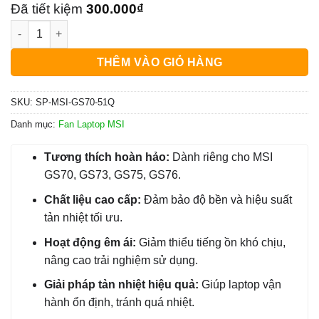
là:
tại
Đã tiết kiệm
300.000
₫
Quạt Laptop MSI GS70, GS73, GS75, GS76 - Thay Nhanh | Giá 
600.000₫.
là:
300.000₫.
THÊM VÀO GIỎ HÀNG
SKU:
SP-MSI-GS70-51Q
Danh mục:
Fan Laptop MSI
Tương thích hoàn hảo:
Dành riêng cho MSI
GS70, GS73, GS75, GS76.
Chất liệu cao cấp:
Đảm bảo độ bền và hiệu suất
tản nhiệt tối ưu.
Hoạt động êm ái:
Giảm thiểu tiếng ồn khó chịu,
nâng cao trải nghiệm sử dụng.
Giải pháp tản nhiệt hiệu quả:
Giúp laptop vận
hành ổn định, tránh quá nhiệt.