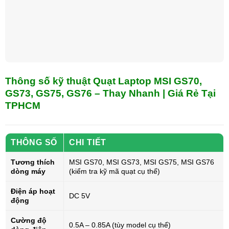
Thông số kỹ thuật Quạt Laptop MSI GS70,
GS73, GS75, GS76 – Thay Nhanh | Giá Rẻ Tại
TPHCM
THÔNG SỐ
CHI TIẾT
Tương thích
MSI GS70, MSI GS73, MSI GS75, MSI GS76
dòng máy
(kiểm tra kỹ mã quạt cụ thể)
Điện áp hoạt
DC 5V
động
Cường độ
0.5A – 0.85A (tùy model cụ thể)