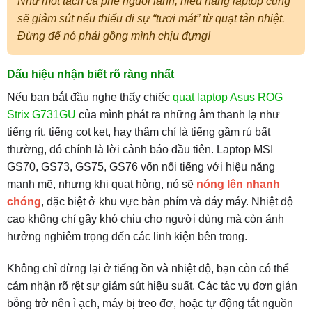
Như một tách cà phê nguội lạnh, hiệu năng laptop cũng
sẽ giảm sút nếu thiếu đi sự “tươi mát” từ quạt tản nhiệt.
Đừng để nó phải gồng mình chịu đựng!
Dấu hiệu nhận biết rõ ràng nhất
Nếu bạn bắt đầu nghe thấy chiếc
quạt laptop Asus ROG
Strix G731GU
của mình phát ra những âm thanh lạ như
tiếng rít, tiếng cọt kẹt, hay thậm chí là tiếng gầm rú bất
thường, đó chính là lời cảnh báo đầu tiên. Laptop MSI
GS70, GS73, GS75, GS76 vốn nổi tiếng với hiệu năng
mạnh mẽ, nhưng khi quạt hỏng, nó sẽ
nóng lên nhanh
chóng
, đặc biệt ở khu vực bàn phím và đáy máy. Nhiệt độ
cao không chỉ gây khó chịu cho người dùng mà còn ảnh
hưởng nghiêm trọng đến các linh kiện bên trong.
Không chỉ dừng lại ở tiếng ồn và nhiệt độ, bạn còn có thể
cảm nhận rõ rệt sự giảm sút hiệu suất. Các tác vụ đơn giản
bỗng trở nên ì ạch, máy bị treo đơ, hoặc tự động tắt nguồn