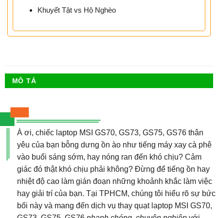
Khuyết Tật vs Hộ Nghèo
MÔ TẢ
À ơi, chiếc laptop MSI GS70, GS73, GS75, GS76 thân
yêu của bạn bỗng dưng ồn ào như tiếng máy xay cà phê
vào buổi sáng sớm, hay nóng ran đến khó chịu? Cảm
giác đó thật khó chịu phải không? Đừng để tiếng ồn hay
nhiệt độ cao làm gián đoạn những khoảnh khắc làm việc
hay giải trí của bạn. Tại TPHCM, chúng tôi hiểu rõ sự bức
bối này và mang đến dịch vụ thay quạt laptop MSI GS70,
GS73, GS75, GS76
nhanh chóng, chuyên nghiệp
với