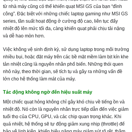
từ nhà máy cũng có thể khiến quạt MSI GS của bạn “đình
công”. Đặc biệt với những chiếc laptop gaming như MSI GS
series, tần suất hoạt động ở cường độ cao, liên tục đẩy
nhiệt độ lên mức tối đa, càng khiến quạt phải chịu tải nặng
và dễ hao mòn hơn.
Việc không vệ sinh định kỳ, sử dụng laptop trong môi trường
nhiều bụi, hoặc đặt máy trên các bề mặt mềm làm bịt kín khe
tản nhiệt cũng là nguyên nhân phổ biến. Những thói quen
nhỏ này, theo thời gian, sẽ tích tụ và gây ra những vấn đề
lớn cho hệ thống làm mát của máy.
Tác động không ngờ đến hiệu suất máy
Một chiếc quạt hỏng không chỉ gây khó chịu về tiếng ồn và
nhiệt độ. Nó còn là nguyên nhân trực tiếp dẫn đến việc giảm
tuổi thọ của CPU, GPU, và các chip quan trọng khác. Khi
quá nhiệt, hệ thống sẽ tự động giảm xung nhịp (throttle) để
bảo vệ linh kiện, khiến hiệu năng máy giảm sút rõ rệt, thậm