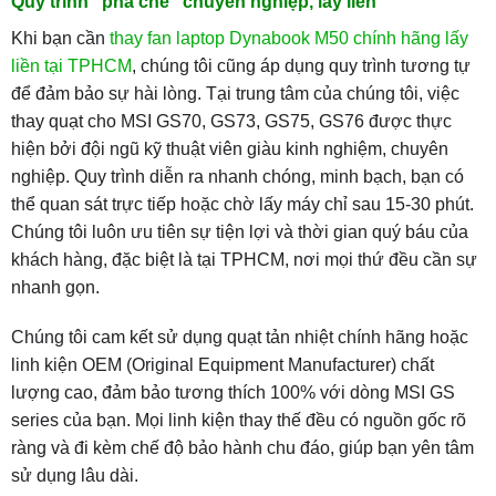
Quy trình “pha chế” chuyên nghiệp, lấy liền
Khi bạn cần
thay fan laptop Dynabook M50 chính hãng lấy
liền tại TPHCM
, chúng tôi cũng áp dụng quy trình tương tự
để đảm bảo sự hài lòng. Tại trung tâm của chúng tôi, việc
thay quạt cho MSI GS70, GS73, GS75, GS76 được thực
hiện bởi đội ngũ kỹ thuật viên giàu kinh nghiệm, chuyên
nghiệp. Quy trình diễn ra nhanh chóng, minh bạch, bạn có
thể quan sát trực tiếp hoặc chờ lấy máy chỉ sau 15-30 phút.
Chúng tôi luôn ưu tiên sự tiện lợi và thời gian quý báu của
khách hàng, đặc biệt là tại TPHCM, nơi mọi thứ đều cần sự
nhanh gọn.
Chúng tôi cam kết sử dụng quạt tản nhiệt chính hãng hoặc
linh kiện OEM (Original Equipment Manufacturer) chất
lượng cao, đảm bảo tương thích 100% với dòng MSI GS
series của bạn. Mọi linh kiện thay thế đều có nguồn gốc rõ
ràng và đi kèm chế độ bảo hành chu đáo, giúp bạn yên tâm
sử dụng lâu dài.