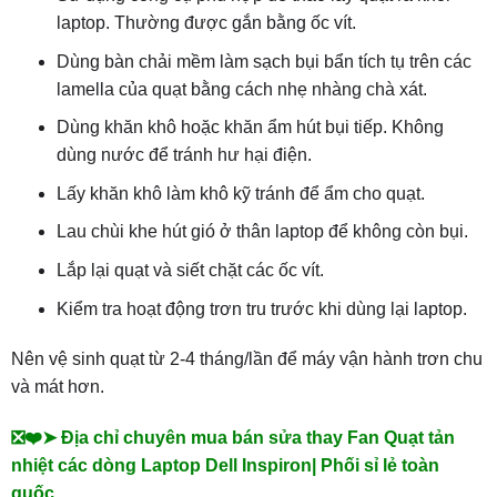
laptop. Thường được gắn bằng ốc vít.
Dùng bàn chải mềm làm sạch bụi bẩn tích tụ trên các
lamella của quạt bằng cách nhẹ nhàng chà xát.
Dùng khăn khô hoặc khăn ẩm hút bụi tiếp. Không
dùng nước để tránh hư hại điện.
Lấy khăn khô làm khô kỹ tránh để ẩm cho quạt.
Lau chùi khe hút gió ở thân laptop để không còn bụi.
Lắp lại quạt và siết chặt các ốc vít.
Kiểm tra hoạt động trơn tru trước khi dùng lại laptop.
Nên vệ sinh quạt từ 2-4 tháng/lần để máy vận hành trơn chu
và mát hơn.
❎❤️➤ Địa chỉ chuyên mua bán sửa thay Fan Quạt tản
nhiệt các dòng Laptop Dell Inspiron| Phối sỉ lẻ toàn
quốc