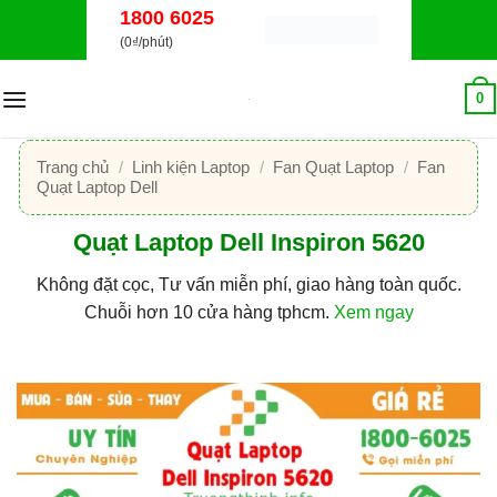
Bỏ
1800 6025
qua
(0₫/phút)
nội
dung
0
Trang chủ
/
Linh kiện Laptop
/
Fan Quạt Laptop
/
Fan
Quạt Laptop Dell
Quạt Laptop Dell Inspiron 5620
Không đặt cọc, Tư vấn miễn phí, giao hàng toàn quốc.
Chuỗi hơn 10 cửa hàng tphcm.
Xem ngay