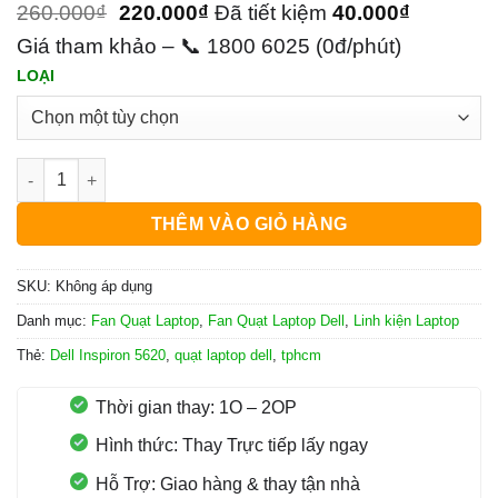
260.000
₫
220.000
₫
Đã tiết kiệm
40.000
₫
Giá tham khảo – 📞 1800 6025 (0đ/phút)
LOẠI
Quạt Laptop Dell Inspiron 5620 số lượng
THÊM VÀO GIỎ HÀNG
SKU:
Không áp dụng
Danh mục:
Fan Quạt Laptop
,
Fan Quạt Laptop Dell
,
Linh kiện Laptop
Thẻ:
Dell Inspiron 5620
,
quạt laptop dell
,
tphcm
Thời gian thay: 1O – 2OP
Hình thức: Thay Trực tiếp lấy ngay
Hỗ Trợ: Giao hàng & thay tận nhà