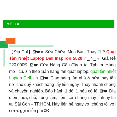
MÔ TẢ
【Địa Chỉ】❎❤️➤ Sửa Chữa, Mua Bán, Thay Thế
Quạt
Tản Nhiệt
Laptop Dell Inspiron 5620
⭐_⭐_⭐.
Giá Rẻ
220.000Đ. ❎❤️ Cửa Hàng Gần đây ở tại Tphcm. Hàng
mới, cũ, zin theo Sẵn hàng fan quạt laptop,
quạt tản nhiệt
Laptop Dell zin
. ❎❤️ Giao hàng tận nhà & sửa thay tận
nơi cho quý khách hàng lấy liền ngay. Thay nhanh chóng
và chuyên nghiệp. Bảo hành 1 đổi 1 nếu có lỗi ❎❤️ Địa
điểm, nơi, chỗ, trung tâm, tiệm, cửa hàng máy tính uy tín
tại Sài Gòn – TP.HCM. Hãy liên hệ ngay với chúng tôi với
cước gọi miễn phí 0Đ.