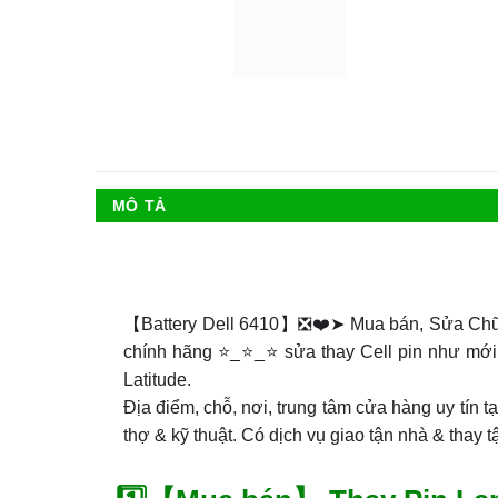
MÔ TẢ
【Battery Dell 6410】❎❤️➤ Mua bán, Sửa Chữ
chính hãng ⭐_⭐_⭐ sửa thay Cell pin như mới
Latitude.
Địa điểm, chỗ, nơi, trung tâm cửa hàng uy tín t
thợ & kỹ thuật. Có dịch vụ giao tận nhà & thay 