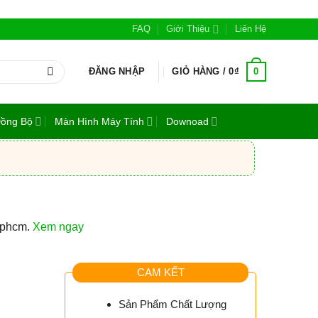
FAQ
Giới Thiệu
Liên Hệ
0
ĐĂNG NHẬP
GIỎ HÀNG /
0
₫
Đồng Bộ
Màn Hình Máy Tính
Downoad
 tphcm.
Xem ngay
CAM KẾT
m
Sản Phẩm Chất Lượng