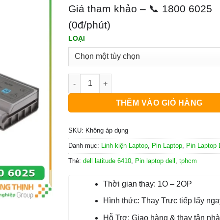
Giá tham khảo – 📞 1800 6025
(0đ/phút)
LOẠI
Pin Laptop Dell Latitude 6410 số lượng
THÊM VÀO GIỎ HÀNG
SKU:
Không áp dụng
Danh mục:
Linh kiện Laptop
,
Pin Laptop
,
Pin Laptop
Thẻ:
dell latitude 6410
,
Pin laptop dell
,
tphcm
Thời gian thay: 1O – 2OP
Hình thức: Thay Trực tiếp lấy nga
Hỗ Trợ: Giao hàng & thay tận nhà