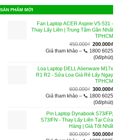
SẢN PHẨM MỚI
Fan Laptop ACER Aspire V5-531 -
Thay Lấy Liền | Trung Tâm Gần Nhất
TPHCM
Giá
Giá
450.000
₫
200.000
₫
gốc
hiện
Giá tham khảo – 📞 1800 6025
là:
tại
(0đ/phút)
450.000₫.
là:
Loa Laptop DELL Alienware M17x
200.000₫.
R1 R2 - Sửa Loa Giá Rẻ Lấy Ngay
TPHCM
Giá
Giá
600.000
₫
300.000
₫
gốc
hiện
Giá tham khảo – 📞 1800 6025
là:
tại
(0đ/phút)
600.000₫.
là:
Pin Laptop Dynabook S73/FP,
300.000₫.
S73/FN - Thay Lấy Liền Tại Cửa
Hàng | Giá Tốt Nhất
Giá
Giá
800.000
₫
500.000
₫