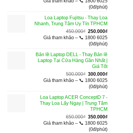
gốc
hiện
Giá tham khảo – 📞 1800 6025
là:
tại
(0đ/phút)
800.000₫.
là:
Loa Laptop Fujitsu - Thay Loa
500.000₫.
Nhanh, Trung Tâm Uy Tín TPHCM
Giá
Giá
450.000
₫
250.000
₫
gốc
hiện
Giá tham khảo – 📞 1800 6025
là:
tại
(0đ/phút)
450.000₫.
là:
Bản lề Laptop DELL - Thay Bản lề
250.000₫.
Laptop Tại Cửa Hàng Gần Nhất |
Giá Tốt
Giá
Giá
500.000
₫
300.000
₫
gốc
hiện
Giá tham khảo – 📞 1800 6025
là:
tại
(0đ/phút)
500.000₫.
là:
Loa Laptop ACER ConceptD 7 -
300.000₫.
Thay Loa Lấy Ngay | Trung Tâm
TPHCM
Giá
Giá
650.000
₫
350.000
₫
gốc
hiện
Giá tham khảo – 📞 1800 6025
là:
tại
(0đ/phút)