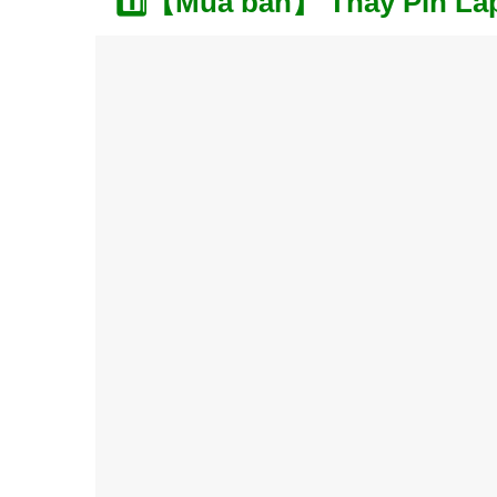
1️⃣【Mua bán】 Thay Pin Lapt