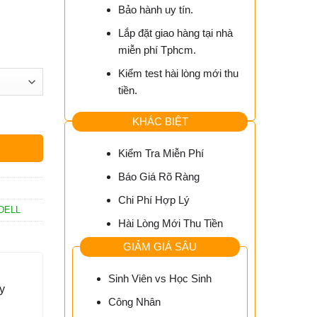
Bảo hành uy tín.
Lắp đặt giao hàng tại nhà
miễn phí Tphcm.
Kiểm test hài lòng mới thu
tiền.
KHÁC BIỆT
Kiểm Tra Miễn Phí
Báo Giá Rõ Ràng
Chi Phí Hợp Lý
 DELL
Hài Lòng Mới Thu Tiền
GIẢM GIÁ SÂU
Sinh Viên vs Học Sinh
y
Công Nhân