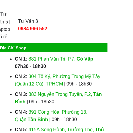
Tư Vấn 3
0984.966.552
Địa Chỉ Shop
CN 1:
881 Phan Văn Trị, P.7,
Gò Vấp
|
07h30 - 18h30
CN 2:
304 Tô Ký, Phường Trung Mỹ Tây
(Quận 12 Cũ), TPHCM
| 09h - 18h30
CN 3:
383 Nguyễn Trọng Tuyển, P.2,
Tân
Bình
| 09h - 18h30
CN 4:
391 Cộng Hòa, Phường 13,
Quận
Tân Bình
| 09h - 18h30
CN 5:
415A Song Hành, Trường Thọ,
Thủ