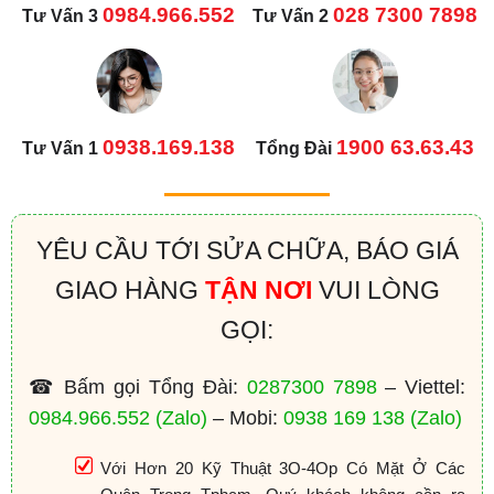
0984.966.552
028 7300 7898
Tư Vấn 3
Tư Vấn 2
0938.169.138
1900 63.63.43
Tư Vấn 1
Tổng Đài
YÊU CẦU TỚI SỬA CHỮA, BÁO GIÁ
GIAO HÀNG
TẬN NƠI
VUI LÒNG
GỌI:
☎ Bấm gọi Tổng Đài:
0287300 7898
– Viettel:
0984.966.552
(Zalo)
– Mobi:
0938 169 138
(Zalo)
Với Hơn 20 Kỹ Thuật 3O-4Op Có Mặt Ở Các