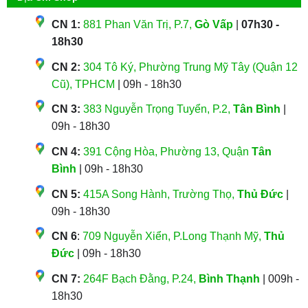
CN 1:
881 Phan Văn Trị, P.7,
Gò Vấp
|
07h30 -
18h30
CN 2:
304 Tô Ký, Phường Trung Mỹ Tây (Quận 12
Cũ), TPHCM
| 09h - 18h30
CN 3:
383 Nguyễn Trọng Tuyển, P.2,
Tân Bình
|
09h - 18h30
CN 4:
391 Cộng Hòa, Phường 13, Quận
Tân
Bình
| 09h - 18h30
CN 5:
415A Song Hành, Trường Thọ,
Thủ Đức
|
09h - 18h30
CN 6
:
709 Nguyễn Xiển, P.Long Thạnh Mỹ,
Thủ
Đức
| 09h - 18h30
CN 7:
264F Bạch Đằng, P.24,
Bình Thạnh
| 009h -
18h30