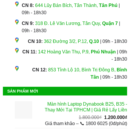
CN 8:
644 Lũy Bán Bích, Tân Thành,
Tân Phú
|
09h - 18h30
CN 9:
318 Đ. Lê Văn Lương, Tân Quy,
Quận 7
|
09h - 18h30
CN 10:
362 Đường 3/2, P.12,
Q.10
| 09h - 18h30
CN 11:
142 Hoàng Văn Thụ, P.9,
Phú Nhuận
| 09h
- 18h30
CN 12:
853 Tỉnh Lộ 10, Bình Trị Đông B,
Bình
Tân
| 09h - 18h30
SẢN PHẨM MỚI
Màn hình Laptop Dynabook B25, B35 -
Thay Mới Tại TPHCM | Giá Rẻ Lấy Liền
Giá
G
1.800.000
₫
1.200.000
₫
gốc
h
Giá tham khảo – 📞 1800 6025 (0đ/phút)
là:
t