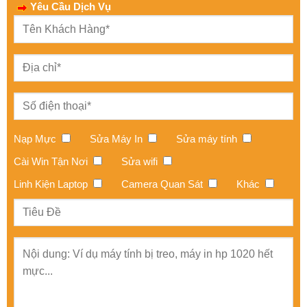
Yêu Cầu Dịch Vụ
Nạp Mực
Sửa Máy In
Sửa máy tính
Cài Win Tận Nơi
Sửa wifi
Linh Kiện Laptop
Camera Quan Sát
Khác