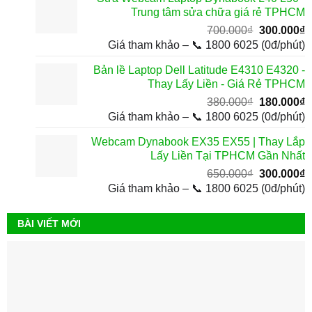
2.500.000₫.
l
Trung tâm sửa chữa giá rẻ TPHCM
1
Giá
G
700.000
₫
300.000
₫
gốc
h
Giá tham khảo – 📞 1800 6025 (0đ/phút)
là:
t
Bản lề Laptop Dell Latitude E4310 E4320 -
700.000₫.
l
Thay Lấy Liền - Giá Rẻ TPHCM
3
Giá
G
380.000
₫
180.000
₫
gốc
h
Giá tham khảo – 📞 1800 6025 (0đ/phút)
là:
t
Webcam Dynabook EX35 EX55 | Thay Lắp
380.000₫.
l
Lấy Liền Tại TPHCM Gần Nhất
1
Giá
G
650.000
₫
300.000
₫
gốc
h
Giá tham khảo – 📞 1800 6025 (0đ/phút)
là:
t
650.000₫.
l
BÀI VIẾT MỚI
3