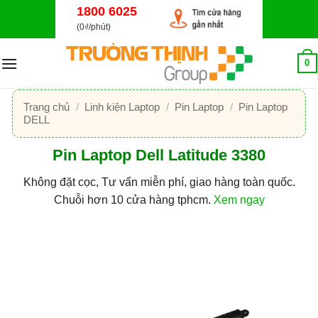
Bỏ
1800 6025
qua
(0₫/phút)
nội
dung
0
Trang chủ
/
Linh kiện Laptop
/
Pin Laptop
/
Pin Laptop
DELL
Pin Laptop Dell Latitude 3380
Không đặt cọc, Tư vấn miễn phí, giao hàng toàn quốc.
Chuỗi hơn 10 cửa hàng tphcm.
Xem ngay