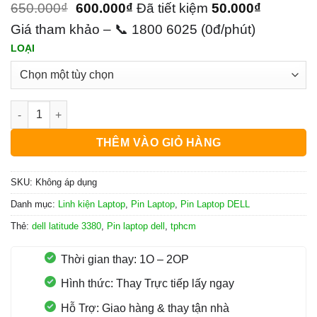
650.000
₫
600.000
₫
Đã tiết kiệm
50.000
₫
Giá tham khảo – 📞 1800 6025 (0đ/phút)
LOẠI
Pin Laptop Dell Latitude 3380 số lượng
THÊM VÀO GIỎ HÀNG
SKU:
Không áp dụng
Danh mục:
Linh kiện Laptop
,
Pin Laptop
,
Pin Laptop DELL
Thẻ:
dell latitude 3380
,
Pin laptop dell
,
tphcm
Thời gian thay: 1O – 2OP
Hình thức: Thay Trực tiếp lấy ngay
Hỗ Trợ: Giao hàng & thay tận nhà