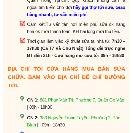
Quận Trong Tphcm. Quý khách không cần ra
ngoài tìm kiếm chờ đợi
hãy gọi thợ tới sửa, Giao
hàng nhanh, tư vấn miễn phí.
Cam kết:Tư vấn tận nơi miễn phí, sửa ok hàng
hóa ok mới thanh toán. KH hài lòng mới thu tiền.
Thời gian làm việc kỹ thuật sửa tại nhà từ:
7h30 –
17h30 (Cả T7 Và Chủ Nhật) Tổng đài trực nghe
ĐT đến 21h - Cửa hàng mở cửa tới 09h - 18h30
ĐỊA CHỈ TỚI CỬA HÀNG MUA BÁN SỬA
CHỮA. BẤM VÀO ĐỊA CHỈ ĐỂ CHỈ ĐƯỜNG
TỚI.
CN 1:
881 Phan Văn Trị, Phường 7, Quận Gò Vấp
| 09h - 18h30
CN 2:
383 Nguyễn Trọng Tuyển, Phường 2, Tân
Bình
| | 09h - 18h30