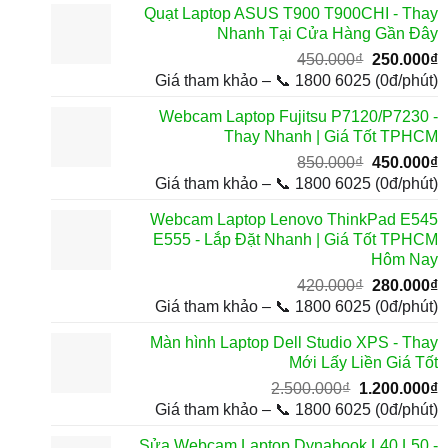
Quạt Laptop ASUS T900 T900CHI - Thay
1.800.000₫.
l
Nhanh Tại Cửa Hàng Gần Đây
1
Giá
G
450.000
₫
250.000
₫
gốc
h
Giá tham khảo – 📞 1800 6025 (0đ/phút)
là:
t
Webcam Laptop Fujitsu P7120/P7230 -
450.000₫.
l
Thay Nhanh | Giá Tốt TPHCM
2
Giá
G
850.000
₫
450.000
₫
gốc
h
Giá tham khảo – 📞 1800 6025 (0đ/phút)
là:
t
Webcam Laptop Lenovo ThinkPad E545
850.000₫.
l
E555 - Lắp Đặt Nhanh | Giá Tốt TPHCM
4
Hôm Nay
Giá
G
420.000
₫
280.000
₫
gốc
h
Giá tham khảo – 📞 1800 6025 (0đ/phút)
là:
t
Màn hình Laptop Dell Studio XPS - Thay
420.000₫.
l
Mới Lấy Liền Giá Tốt
2
Giá
G
2.500.000
₫
1.200.000
₫
gốc
h
Giá tham khảo – 📞 1800 6025 (0đ/phút)
là:
t
Sửa Webcam Laptop Dynabook L40 L50 -