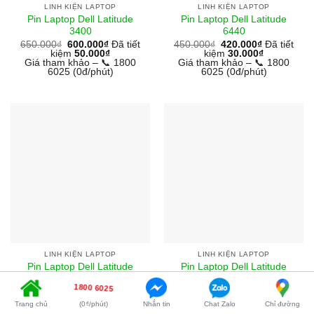
LINH KIỆN LAPTOP
LINH KIỆN LAPTOP
Pin Laptop Dell Latitude
Pin Laptop Dell Latitude
3400
6440
650.000
₫
600.000
₫
Đã tiết
450.000
₫
420.000
₫
Đã tiết
kiệm
50.000
₫
kiệm
30.000
₫
Giá tham khảo – 📞 1800
Giá tham khảo – 📞 1800
6025 (0đ/phút)
6025 (0đ/phút)
LINH KIỆN LAPTOP
LINH KIỆN LAPTOP
Pin Laptop Dell Latitude
Pin Laptop Dell Latitude
7270
3500
1800 6025
400.000
₫
350.000
₫
Đã tiết
500.000
₫
190.000
₫
Đã tiết
kiệm
50.000
₫
kiệm
310.000
₫
Trang chủ
(0₫/phút)
Nhắn tin
Chat Zalo
Chỉ đường
Giá tham khảo – 📞 1800
Giá tham khảo – 📞 1800