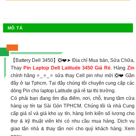
MÔ TẢ
【Battery Dell 3450】❎❤️➤ Địa chỉ Mua bán, Sửa Chữa,
Thay
Pin Laptop Dell Latitude 3450 Giá Rẻ
. Hàng
Zin
chính hãng ⭐_⭐_⭐ sửa thay Cell pin như mới ❎❤️ Gần
đây ở tại Tphcm. Tại đây chúng tôi chuyên cung cấp các
dòng Pin cho laptop Latitude giá rẻ tại thị trường.
Có phải bạn đang tìm địa điểm, nơi, chỗ, trung tâm cửa
hàng uy tín tại Sài Gòn TPHCM. Chúng tôi là nhà Cung
cấp giá sỉ và giá kho uy tín, hàng linh kiện số lượng cho
thợ & kỹ thuật viên khi có nhu cầu mua hàng. Dịch vụ
giao tận nhà & thay tận nơi cho quý khách hàng. Xem