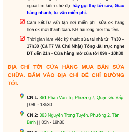
ngoài tìm kiếm chờ đợi
hãy gọi thợ tới sửa, Giao
hàng nhanh, tư vấn miễn phí.
Cam kết:Tư vấn tận nơi miễn phí, sửa ok hàng
hóa ok mới thanh toán. KH hài lòng mới thu tiền.
Thời gian làm việc kỹ thuật sửa tại nhà từ:
7h30 –
17h30 (Cả T7 Và Chủ Nhật) Tổng đài trực nghe
ĐT đến 21h - Cửa hàng mở cửa tới 09h - 18h30
ĐỊA CHỈ TỚI CỬA HÀNG MUA BÁN SỬA
CHỮA. BẤM VÀO ĐỊA CHỈ ĐỂ CHỈ ĐƯỜNG
TỚI.
CN 1:
881 Phan Văn Trị, Phường 7, Quận Gò Vấp
| 09h - 18h30
CN 2:
383 Nguyễn Trọng Tuyển, Phường 2, Tân
Bình
| | 09h - 18h30