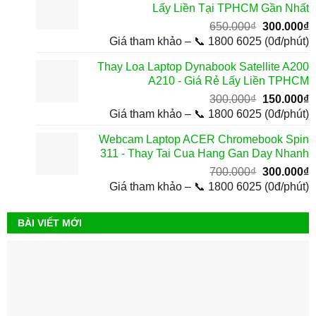
Lấy Liền Tại TPHCM Gần Nhất
1
Giá
G
650.000
₫
300.000
₫
gốc
h
Giá tham khảo – 📞 1800 6025 (0đ/phút)
là:
t
Thay Loa Laptop Dynabook Satellite A200
650.000₫.
l
A210 - Giá Rẻ Lấy Liền TPHCM
3
Giá
G
300.000
₫
150.000
₫
gốc
h
Giá tham khảo – 📞 1800 6025 (0đ/phút)
là:
t
Webcam Laptop ACER Chromebook Spin
300.000₫.
l
311 - Thay Tai Cua Hang Gan Day Nhanh
1
Giá
G
700.000
₫
300.000
₫
gốc
h
Giá tham khảo – 📞 1800 6025 (0đ/phút)
là:
t
700.000₫.
l
BÀI VIẾT MỚI
3