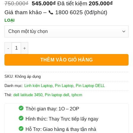
750.000
₫
545.000
₫
Đã tiết kiệm
205.000
₫
Giá tham khảo – 📞 1800 6025 (0đ/phút)
LOẠI
Pin Laptop Dell Latitude 3450 số lượng
THÊM VÀO GIỎ HÀNG
SKU:
Không áp dụng
Danh mục:
Linh kiện Laptop
,
Pin Laptop
,
Pin Laptop DELL
Thẻ:
dell latitude 3450
,
Pin laptop dell
,
tphcm
Thời gian thay: 1O – 2OP
Hình thức: Thay Trực tiếp lấy ngay
Hỗ Trợ: Giao hàng & thay tận nhà