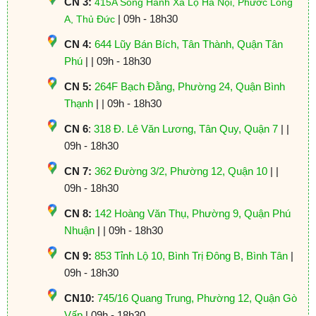
CN 3:
415A Song Hành Xa Lộ Hà Nội, Phước Long
| 09h - 18h30
A, Thủ Đức
CN 4:
644 Lũy Bán Bích, Tân Thành, Quận Tân
Phú
| | 09h - 18h30
CN 5:
264F Bạch Đằng, Phường 24, Quận Bình
Thạnh
| | 09h - 18h30
CN 6
:
318 Đ. Lê Văn Lương, Tân Quy, Quận 7
| |
09h - 18h30
CN 7:
362 Đường 3/2, Phường 12, Quận 10
| |
09h - 18h30
CN 8:
142 Hoàng Văn Thụ, Phường 9, Quận Phú
Nhuận
| | 09h - 18h30
CN 9:
853 Tỉnh Lộ 10, Bình Trị Đông B, Bình Tân
|
09h - 18h30
CN10:
745/16 Quang Trung, Phường 12, Quận Gò
Vấp
| 09h - 18h30