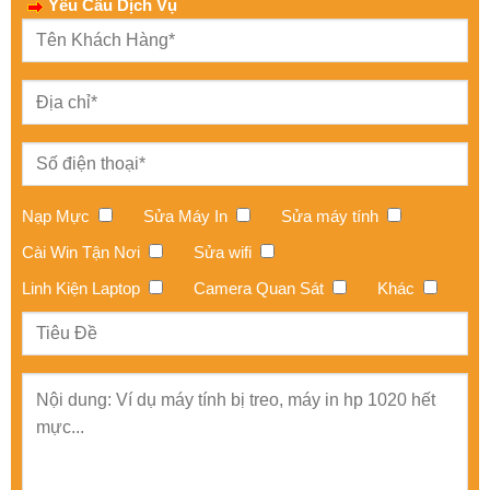
Yêu Cầu Dịch Vụ
Nạp Mực
Sửa Máy In
Sửa máy tính
Cài Win Tận Nơi
Sửa wifi
Linh Kiện Laptop
Camera Quan Sát
Khác