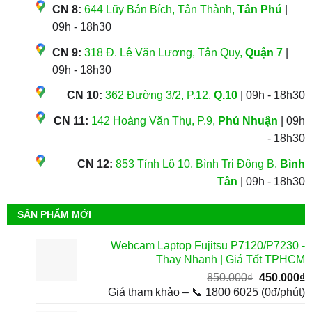
CN 8:
644 Lũy Bán Bích, Tân Thành,
Tân Phú
|
09h - 18h30
CN 9:
318 Đ. Lê Văn Lương, Tân Quy,
Quận 7
|
09h - 18h30
CN 10:
362 Đường 3/2, P.12,
Q.10
| 09h - 18h30
CN 11:
142 Hoàng Văn Thụ, P.9,
Phú Nhuận
| 09h
- 18h30
CN 12:
853 Tỉnh Lộ 10, Bình Trị Đông B,
Bình
Tân
| 09h - 18h30
SẢN PHẨM MỚI
Webcam Laptop Fujitsu P7120/P7230 -
Thay Nhanh | Giá Tốt TPHCM
Giá
G
850.000
₫
450.000
₫
gốc
h
Giá tham khảo – 📞 1800 6025 (0đ/phút)
là:
t