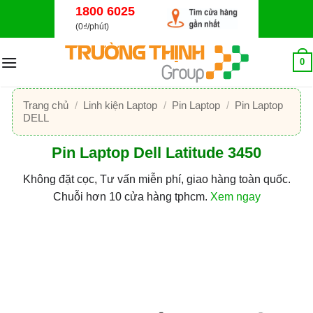
Bỏ
1800 6025
qua
(0₫/phút)
nội
dung
0
Trang chủ
/
Linh kiện Laptop
/
Pin Laptop
/
Pin Laptop
DELL
Pin Laptop Dell Latitude 3450
Không đặt cọc, Tư vấn miễn phí, giao hàng toàn quốc.
Chuỗi hơn 10 cửa hàng tphcm.
Xem ngay