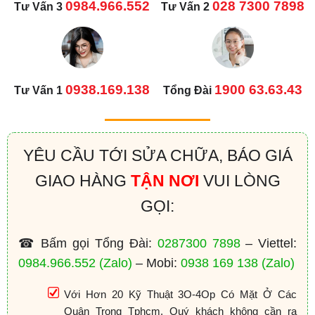
0984.966.552
028 7300 7898
Tư Vấn 3
Tư Vấn 2
0938.169.138
1900 63.63.43
Tư Vấn 1
Tổng Đài
YÊU CẦU TỚI SỬA CHỮA, BÁO GIÁ
GIAO HÀNG
TẬN NƠI
VUI LÒNG
GỌI:
☎ Bấm gọi Tổng Đài:
0287300 7898
– Viettel:
0984.966.552
(Zalo)
– Mobi:
0938 169 138
(Zalo)
Với Hơn 20 Kỹ Thuật 3O-4Op Có Mặt Ở Các
Quận Trong Tphcm. Quý khách không cần ra