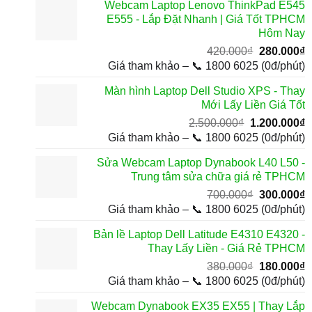
Webcam Laptop Lenovo ThinkPad E545
850.000₫.
l
E555 - Lắp Đặt Nhanh | Giá Tốt TPHCM
4
Hôm Nay
Giá
G
420.000
₫
280.000
₫
gốc
h
Giá tham khảo – 📞 1800 6025 (0đ/phút)
là:
t
Màn hình Laptop Dell Studio XPS - Thay
420.000₫.
l
Mới Lấy Liền Giá Tốt
2
Giá
G
2.500.000
₫
1.200.000
₫
gốc
h
Giá tham khảo – 📞 1800 6025 (0đ/phút)
là:
t
Sửa Webcam Laptop Dynabook L40 L50 -
2.500.000₫.
l
Trung tâm sửa chữa giá rẻ TPHCM
1
Giá
G
700.000
₫
300.000
₫
gốc
h
Giá tham khảo – 📞 1800 6025 (0đ/phút)
là:
t
Bản lề Laptop Dell Latitude E4310 E4320 -
700.000₫.
l
Thay Lấy Liền - Giá Rẻ TPHCM
3
Giá
G
380.000
₫
180.000
₫
gốc
h
Giá tham khảo – 📞 1800 6025 (0đ/phút)
là:
t
Webcam Dynabook EX35 EX55 | Thay Lắp
380.000₫.
l