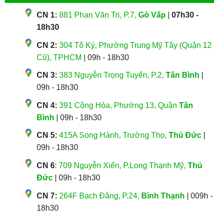
CN 1:
881 Phan Văn Trị, P.7,
Gò Vấp
|
07h30 -
18h30
CN 2:
304 Tô Ký, Phường Trung Mỹ Tây (Quận 12
Cũ), TPHCM
| 09h - 18h30
CN 3:
383 Nguyễn Trọng Tuyển, P.2,
Tân Bình
|
09h - 18h30
CN 4:
391 Cộng Hòa, Phường 13, Quận
Tân
Bình
| 09h - 18h30
CN 5:
415A Song Hành, Trường Thọ,
Thủ Đức
|
09h - 18h30
CN 6
:
709 Nguyễn Xiển, P.Long Thạnh Mỹ,
Thủ
Đức
| 09h - 18h30
CN 7:
264F Bạch Đằng, P.24,
Bình Thạnh
| 009h -
18h30