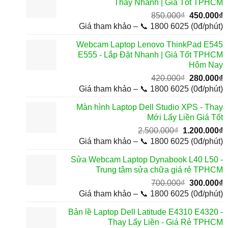
Thay Nhanh | Giá Tốt TPHCM
Giá
G
850.000
₫
450.000
₫
gốc
h
Giá tham khảo – 📞 1800 6025 (0đ/phút)
là:
t
Webcam Laptop Lenovo ThinkPad E545
850.000₫.
l
E555 - Lắp Đặt Nhanh | Giá Tốt TPHCM
4
Hôm Nay
Giá
G
420.000
₫
280.000
₫
gốc
h
Giá tham khảo – 📞 1800 6025 (0đ/phút)
là:
t
Màn hình Laptop Dell Studio XPS - Thay
420.000₫.
l
Mới Lấy Liền Giá Tốt
2
Giá
G
2.500.000
₫
1.200.000
₫
gốc
h
Giá tham khảo – 📞 1800 6025 (0đ/phút)
là:
t
Sửa Webcam Laptop Dynabook L40 L50 -
2.500.000₫.
l
Trung tâm sửa chữa giá rẻ TPHCM
1
Giá
G
700.000
₫
300.000
₫
gốc
h
Giá tham khảo – 📞 1800 6025 (0đ/phút)
là:
t
Bản lề Laptop Dell Latitude E4310 E4320 -
700.000₫.
l
Thay Lấy Liền - Giá Rẻ TPHCM
3