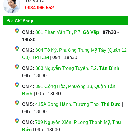
Tư Vấn 3
0984.966.552
Địa Chỉ Shop
CN 1:
881 Phan Văn Trị, P.7,
Gò Vấp
|
07h30 -
18h30
CN 2:
304 Tô Ký, Phường Trung Mỹ Tây (Quận 12
Cũ), TPHCM
| 09h - 18h30
CN 3:
383 Nguyễn Trọng Tuyển, P.2,
Tân Bình
|
09h - 18h30
CN 4:
391 Cộng Hòa, Phường 13, Quận
Tân
Bình
| 09h - 18h30
CN 5:
415A Song Hành, Trường Thọ,
Thủ Đức
|
09h - 18h30
CN 6
:
709 Nguyễn Xiển, P.Long Thạnh Mỹ,
Thủ
Đức
| 09h - 18h30