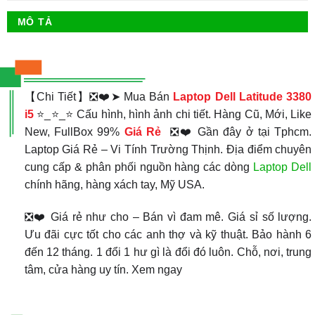
MÔ TẢ
【Chi Tiết】❎❤️➤ Mua Bán
Laptop Dell Latitude 3380
i5
⭐_⭐_⭐ Cấu hình, hình ảnh chi tiết. Hàng Cũ, Mới, Like
New, FullBox 99%
Giá Rẻ
❎❤️ Gần đây ở tại Tphcm.
Laptop Giá Rẻ – Vi Tính Trường Thịnh. Địa điểm chuyên
cung cấp & phân phối nguồn hàng các dòng
Laptop Dell
chính hãng, hàng xách tay, Mỹ USA.
❎❤️ Giá rẻ như cho – Bán vì đam mê. Giá sỉ số lượng.
Ưu đãi cực tốt cho các anh thợ và kỹ thuật. Bảo hành 6
đến 12 tháng. 1 đổi 1 hư gì là đổi đó luôn. Chỗ, nơi, trung
tâm, cửa hàng uy tín. Xem ngay