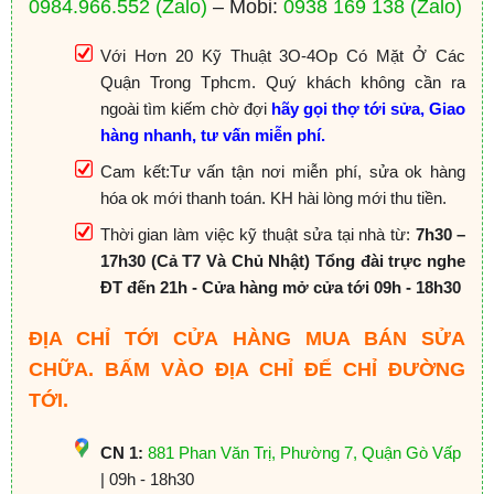
0984.966.552
(Zalo)
– Mobi:
0938 169 138
(Zalo)
Với Hơn 20 Kỹ Thuật 3O-4Op Có Mặt Ở Các
Quận Trong Tphcm. Quý khách không cần ra
ngoài tìm kiếm chờ đợi
hãy gọi thợ tới sửa, Giao
hàng nhanh, tư vấn miễn phí.
Cam kết:Tư vấn tận nơi miễn phí, sửa ok hàng
hóa ok mới thanh toán. KH hài lòng mới thu tiền.
Thời gian làm việc kỹ thuật sửa tại nhà từ:
7h30 –
17h30 (Cả T7 Và Chủ Nhật) Tổng đài trực nghe
ĐT đến 21h - Cửa hàng mở cửa tới 09h - 18h30
ĐỊA CHỈ TỚI CỬA HÀNG MUA BÁN SỬA
CHỮA. BẤM VÀO ĐỊA CHỈ ĐỂ CHỈ ĐƯỜNG
TỚI.
CN 1:
881 Phan Văn Trị, Phường 7, Quận Gò Vấp
| 09h - 18h30