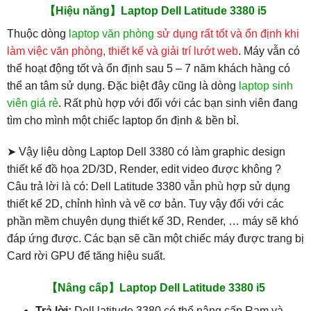
【Hiệu năng】Laptop Dell Latitude 3380 i5
Thuộc dòng
laptop văn phòng
sử dụng rất tốt và ổn định khi
làm việc văn phòng, thiết kế và giải trí lướt web
. Máy vẫn có
thể hoạt động tốt và ổn định sau 5 – 7 năm khách hàng có
thể an tâm sử dụng. Đặc biệt đây cũng là dòng
laptop sinh
viên giá rẻ
. Rất phù hợp với đối với các bạn sinh viên đang
tìm cho mình một chiếc laptop ổn định & bền bỉ.
➤ Vậy liệu dòng Laptop Dell 3380 có làm graphic design
thiết kế đồ họa 2D/3D, Render, edit video được không ?
Câu trả lời là có: Dell Latitude 3380 vẫn phù hợp sử dụng
thiết kế 2D, chỉnh hình và vẽ cơ bản. Tuy vậy đối với các
phần mềm chuyên dụng thiết kế 3D, Render, … máy sẽ khó
đáp ứng được. Các bạn sẽ cần một chiếc máy được trang bị
Card rời GPU để tăng hiệu suất.
【Nâng cấp】Laptop Dell Latitude 3380 i5
Trả lời:
Dell latitude 3380 có thể nâng cấp Ram và