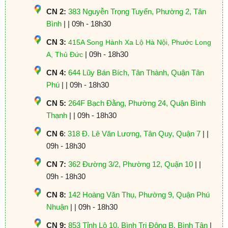
CN 2:
383 Nguyễn Trọng Tuyển, Phường 2, Tân
Bình
| | 09h - 18h30
CN 3:
415A Song Hành Xa Lộ Hà Nội, Phước Long
| 09h - 18h30
A, Thủ Đức
CN 4:
644 Lũy Bán Bích, Tân Thành, Quận Tân
Phú
| | 09h - 18h30
CN 5:
264F Bạch Đằng, Phường 24, Quận Bình
Thạnh
| | 09h - 18h30
CN 6
:
318 Đ. Lê Văn Lương, Tân Quy, Quận 7
| |
09h - 18h30
CN 7:
362 Đường 3/2, Phường 12, Quận 10
| |
09h - 18h30
CN 8:
142 Hoàng Văn Thụ, Phường 9, Quận Phú
Nhuận
| | 09h - 18h30
CN 9:
853 Tỉnh Lộ 10, Bình Trị Đông B, Bình Tân
|