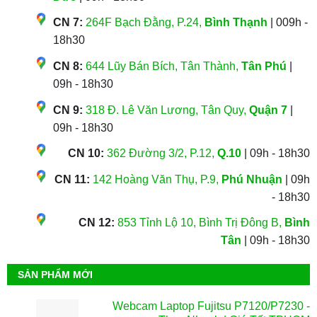
CN 7:
264F Bạch Đằng, P.24,
Bình Thạnh
| 009h -
18h30
CN 8:
644 Lũy Bán Bích, Tân Thành,
Tân Phú
|
09h - 18h30
CN 9:
318 Đ. Lê Văn Lương, Tân Quy,
Quận 7
|
09h - 18h30
CN 10:
362 Đường 3/2, P.12,
Q.10
| 09h - 18h30
CN 11:
142 Hoàng Văn Thụ, P.9,
Phú Nhuận
| 09h
- 18h30
CN 12:
853 Tỉnh Lộ 10, Bình Trị Đông B,
Bình
Tân
| 09h - 18h30
SẢN PHẨM MỚI
Webcam Laptop Fujitsu P7120/P7230 -