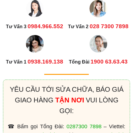
0984.966.552
028 7300 7898
Tư Vấn 3
Tư Vấn 2
0938.169.138
1900 63.63.43
Tư Vấn 1
Tổng Đài
YÊU CẦU TỚI SỬA CHỮA, BÁO GIÁ
GIAO HÀNG
TẬN NƠI
VUI LÒNG
GỌI:
☎ Bấm gọi Tổng Đài:
0287300 7898
– Viettel: