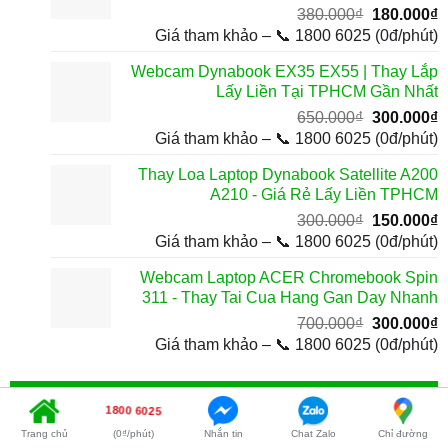
Giá
G
380.000
₫
180.000
₫
gốc
h
Giá tham khảo – 📞 1800 6025 (0đ/phút)
là:
t
Webcam Dynabook EX35 EX55 | Thay Lắp
380.000₫.
l
Lấy Liền Tại TPHCM Gần Nhất
1
Giá
G
650.000
₫
300.000
₫
gốc
h
Giá tham khảo – 📞 1800 6025 (0đ/phút)
là:
t
Thay Loa Laptop Dynabook Satellite A200
650.000₫.
l
A210 - Giá Rẻ Lấy Liền TPHCM
3
Giá
G
300.000
₫
150.000
₫
gốc
h
Giá tham khảo – 📞 1800 6025 (0đ/phút)
là:
t
Webcam Laptop ACER Chromebook Spin
300.000₫.
l
311 - Thay Tai Cua Hang Gan Day Nhanh
1
Giá
G
700.000
₫
300.000
₫
gốc
h
Giá tham khảo – 📞 1800 6025 (0đ/phút)
là:
t
700.000₫.
l
BÀI VIẾT MỚI
3
1800 6025
Trang chủ
(0₫/phút)
Nhắn tin
Chat Zalo
Chỉ đường