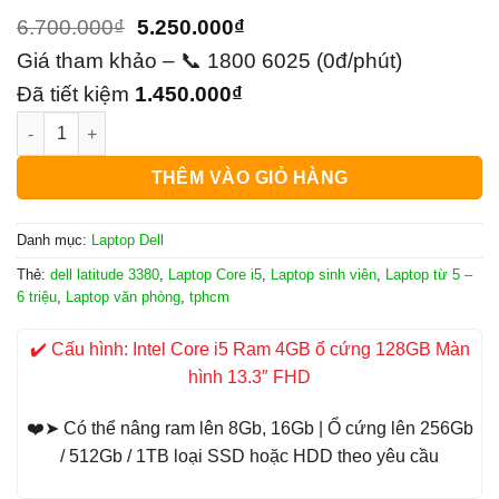
Giá
Giá
6.700.000
₫
5.250.000
₫
gốc
hiện
Giá tham khảo – 📞 1800 6025 (0đ/phút)
là:
tại
Đã tiết kiệm
1.450.000
₫
Laptop Dell Latitude 3380 Intel Core i5 số lượng
6.700.000₫.
là:
5.250.000₫.
THÊM VÀO GIỎ HÀNG
Danh mục:
Laptop Dell
Thẻ:
dell latitude 3380
,
Laptop Core i5
,
Laptop sinh viên
,
Laptop từ 5 –
6 triệu
,
Laptop văn phòng
,
tphcm
✔️ Cấu hình: Intel Core i5 Ram 4GB ổ cứng 128GB Màn
hình 13.3″ FHD
❤️➤ Có thể nâng ram lên 8Gb, 16Gb | Ổ cứng lên 256Gb
/ 512Gb / 1TB loại SSD hoặc HDD theo yêu cầu