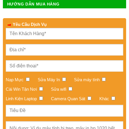
HƯỚNG DẪN MUA HÀNG
Yêu Cầu Dịch Vụ
Nạp Mực
Sửa Máy In
Sửa máy tính
Cài Win Tận Nơi
Sửa wifi
Linh Kiện Laptop
Camera Quan Sát
Khác