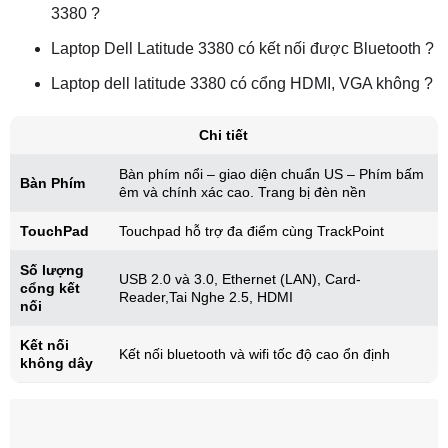
3380 ?
Laptop Dell Latitude 3380 có kết nối được Bluetooth ?
Laptop dell latitude 3380 có cổng HDMI, VGA không ?
Chi tiết
Bàn phím nổi – giao diện chuẩn US – Phím bấm
Bàn Phím
êm và chính xác cao. Trang bị đèn nền
TouchPad
Touchpad hỗ trợ đa điểm cùng TrackPoint
Số lượng
USB 2.0 và 3.0, Ethernet (LAN), Card-
cổng kết
Reader,Tai Nghe 2.5, HDMI
nối
Kết nối
Kết nối bluetooth và wifi tốc độ cao ổn định
không dây