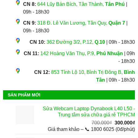
CN 8:
644 Lũy Bán Bích, Tân Thành,
Tân Phú
|
09h - 18h30
CN 9:
318 Đ. Lê Văn Lương, Tân Quy,
Quận 7
|
09h - 18h30
CN 10:
362 Đường 3/2, P.12,
Q.10
| 09h - 18h30
CN 11:
142 Hoàng Văn Thụ, P.9,
Phú Nhuận
| 09h
- 18h30
CN 12:
853 Tỉnh Lộ 10, Bình Trị Đông B,
Bình
Tân
| 09h - 18h30
SẢN PHẨM MỚI
Sửa Webcam Laptop Dynabook L40 L50 -
Trung tâm sửa chữa giá rẻ TPHCM
Giá
G
700.000
₫
300.000
₫
gốc
h
Giá tham khảo – 📞 1800 6025 (0đ/phút)
là:
t