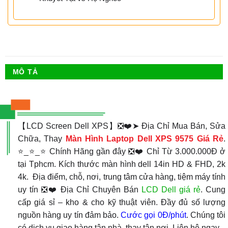
MÔ TẢ
【LCD Screen Dell XPS】❎❤️➤ Địa Chỉ Mua Bán, Sửa
Chữa, Thay
Màn Hình Laptop Dell XPS 9575 Giá Rẻ
.
⭐_⭐_⭐ Chính Hãng gần đây ❎❤️ Chỉ Từ 3.000.000Đ ở
tại Tphcm. Kích thước màn hình dell 14in HD & FHD, 2k
4k. Địa điểm, chỗ, nơi, trung tâm cửa hàng, tiệm máy tính
uy tín ❎❤️ Địa Chỉ Chuyên Bán
LCD Dell giá rẻ
. Cung
cấp giá sỉ – kho & cho kỹ thuật viên. Đầy đủ số lượng
nguồn hàng uy tín đảm bảo.
Cước gọi 0Đ/phút
. Chúng tôi
có dịch vụ giao hàng tận nhà, thay tận nơi. Liên hệ ngay