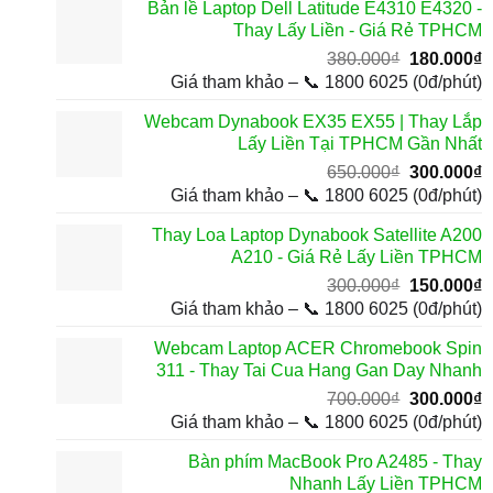
Bản lề Laptop Dell Latitude E4310 E4320 -
700.000₫.
l
Thay Lấy Liền - Giá Rẻ TPHCM
3
Giá
G
380.000
₫
180.000
₫
gốc
h
Giá tham khảo – 📞 1800 6025 (0đ/phút)
là:
t
Webcam Dynabook EX35 EX55 | Thay Lắp
380.000₫.
l
Lấy Liền Tại TPHCM Gần Nhất
1
Giá
G
650.000
₫
300.000
₫
gốc
h
Giá tham khảo – 📞 1800 6025 (0đ/phút)
là:
t
Thay Loa Laptop Dynabook Satellite A200
650.000₫.
l
A210 - Giá Rẻ Lấy Liền TPHCM
3
Giá
G
300.000
₫
150.000
₫
gốc
h
Giá tham khảo – 📞 1800 6025 (0đ/phút)
là:
t
Webcam Laptop ACER Chromebook Spin
300.000₫.
l
311 - Thay Tai Cua Hang Gan Day Nhanh
1
Giá
G
700.000
₫
300.000
₫
gốc
h
Giá tham khảo – 📞 1800 6025 (0đ/phút)
là:
t
Bàn phím MacBook Pro A2485 - Thay
700.000₫.
l
Nhanh Lấy Liền TPHCM
3