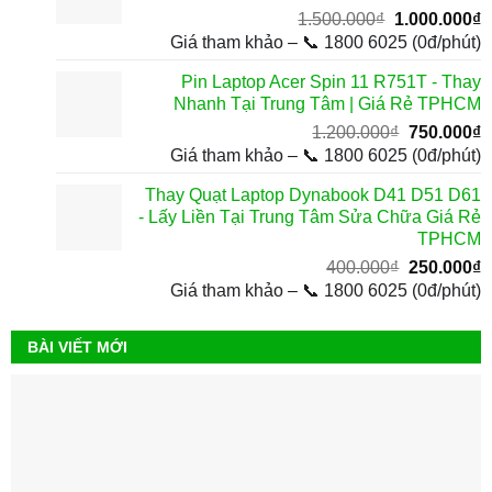
Giá
G
1.500.000
₫
1.000.000
₫
gốc
h
Giá tham khảo – 📞 1800 6025 (0đ/phút)
là:
t
Pin Laptop Acer Spin 11 R751T - Thay
1.500.000₫.
l
Nhanh Tại Trung Tâm | Giá Rẻ TPHCM
1
Giá
G
1.200.000
₫
750.000
₫
gốc
h
Giá tham khảo – 📞 1800 6025 (0đ/phút)
là:
t
Thay Quạt Laptop Dynabook D41 D51 D61
1.200.000₫
l
- Lấy Liền Tại Trung Tâm Sửa Chữa Giá Rẻ
7
TPHCM
Giá
G
400.000
₫
250.000
₫
gốc
h
Giá tham khảo – 📞 1800 6025 (0đ/phút)
là:
t
400.000₫.
l
BÀI VIẾT MỚI
2