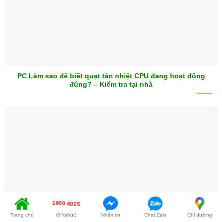
PC Làm sao để biết quạt tản nhiệt CPU đang hoạt động
đúng? – Kiểm tra tại nhà
1800 6025
Trang chủ
(0₫/phút)
Nhắn tin
Chat Zalo
Chỉ đường