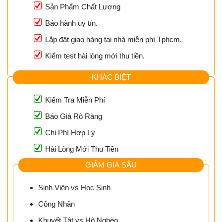
Sản Phẩm Chất Lượng
Bảo hành uy tín.
Lắp đặt giao hàng tại nhà miễn phí Tphcm.
Kiểm test hài lòng mới thu tiền.
KHÁC BIỆT
Kiểm Tra Miễn Phí
Báo Giá Rõ Ràng
Chi Phí Hợp Lý
Hài Lòng Mới Thu Tiền
GIẢM GIÁ SÂU
Sinh Viên vs Học Sinh
Công Nhân
Khuyết Tật vs Hộ Nghèo