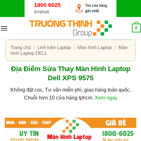
Bỏ
1800 6025
qua
(0₫/phút)
nội
dung
0
Trang chủ
/
Linh kiện Laptop
/
Màn hình Laptop
/
Màn
hình Laptop DELL
Địa Điểm Sửa Thay Màn Hình Laptop
Dell XPS 9575
Không đặt cọc, Tư vấn miễn phí, giao hàng toàn quốc.
Chuỗi hơn 10 cửa hàng tphcm.
Xem ngay