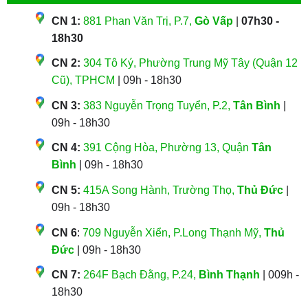
CN 1:
881 Phan Văn Trị, P.7,
Gò Vấp
|
07h30 -
18h30
CN 2:
304 Tô Ký, Phường Trung Mỹ Tây (Quận 12
Cũ), TPHCM
| 09h - 18h30
CN 3:
383 Nguyễn Trọng Tuyển, P.2,
Tân Bình
|
09h - 18h30
CN 4:
391 Cộng Hòa, Phường 13, Quận
Tân
Bình
| 09h - 18h30
CN 5:
415A Song Hành, Trường Thọ,
Thủ Đức
|
09h - 18h30
CN 6
:
709 Nguyễn Xiển, P.Long Thạnh Mỹ,
Thủ
Đức
| 09h - 18h30
CN 7:
264F Bạch Đằng, P.24,
Bình Thạnh
| 009h -
18h30