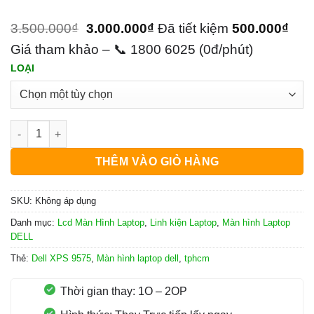
3.500.000
₫
3.000.000
₫
Đã tiết kiệm
500.000
₫
Giá tham khảo – 📞 1800 6025 (0đ/phút)
LOẠI
Địa Điểm Sửa Thay Màn Hình Laptop Dell XPS 9575 số lượng
THÊM VÀO GIỎ HÀNG
SKU:
Không áp dụng
Danh mục:
Lcd Màn Hình Laptop
,
Linh kiện Laptop
,
Màn hình Laptop
DELL
Thẻ:
Dell XPS 9575
,
Màn hình laptop dell
,
tphcm
Thời gian thay: 1O – 2OP