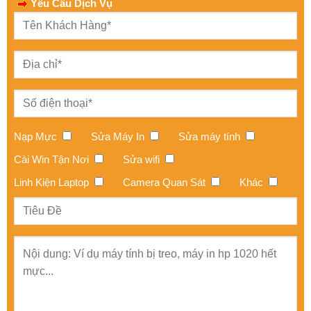
Yêu Cầu Dịch Vụ
Nạp Mực
Sửa Máy In
Sửa máy tính
Cài Win Tận Nơi
Sửa wifi
Linh Kiện Laptop
Camera Quan Sát
Khác