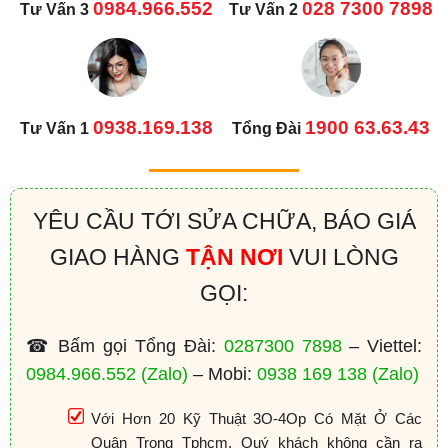
0984.966.552
028 7300 7898
Tư Vấn 3
Tư Vấn 2
0938.169.138
1900 63.63.43
Tư Vấn 1
Tổng Đài
YÊU CẦU TỚI SỬA CHỮA, BÁO GIÁ
GIAO HÀNG
TẬN NƠI
VUI LÒNG
GỌI:
☎ Bấm gọi Tổng Đài:
0287300 7898
– Viettel:
0984.966.552
(Zalo)
– Mobi:
0938 169 138
(Zalo)
Với Hơn 20 Kỹ Thuật 3O-4Op Có Mặt Ở Các
Quận Trong Tphcm. Quý khách không cần ra