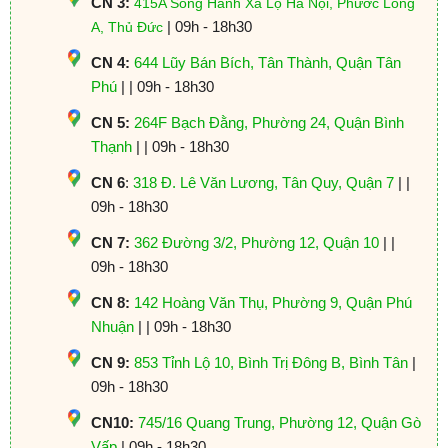
CN 3:
415A Song Hành Xa Lộ Hà Nội, Phước Long
| 09h - 18h30
A, Thủ Đức
CN 4:
644 Lũy Bán Bích, Tân Thành, Quận Tân
Phú
| | 09h - 18h30
CN 5:
264F Bạch Đằng, Phường 24, Quận Bình
Thạnh
| | 09h - 18h30
CN 6
:
318 Đ. Lê Văn Lương, Tân Quy, Quận 7
| |
09h - 18h30
CN 7:
362 Đường 3/2, Phường 12, Quận 10
| |
09h - 18h30
CN 8:
142 Hoàng Văn Thụ, Phường 9, Quận Phú
Nhuận
| | 09h - 18h30
CN 9:
853 Tỉnh Lộ 10, Bình Trị Đông B, Bình Tân
|
09h - 18h30
CN10:
745/16 Quang Trung, Phường 12, Quận Gò
Vấp
| 09h - 18h30