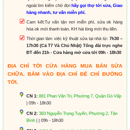
ngoài tìm kiếm chờ đợi
hãy gọi thợ tới sửa, Giao
hàng nhanh, tư vấn miễn phí.
Cam kết:Tư vấn tận nơi miễn phí, sửa ok hàng
hóa ok mới thanh toán. KH hài lòng mới thu tiền.
Thời gian làm việc kỹ thuật sửa tại nhà từ:
7h30 –
17h30 (Cả T7 Và Chủ Nhật) Tổng đài trực nghe
ĐT đến 21h - Cửa hàng mở cửa tới 09h - 18h30
ĐỊA CHỈ TỚI CỬA HÀNG MUA BÁN SỬA
CHỮA. BẤM VÀO ĐỊA CHỈ ĐỂ CHỈ ĐƯỜNG
TỚI.
CN 1:
881 Phan Văn Trị, Phường 7, Quận Gò Vấp
| 09h - 18h30
CN 2:
383 Nguyễn Trọng Tuyển, Phường 2, Tân
Bình
| | 09h - 18h30