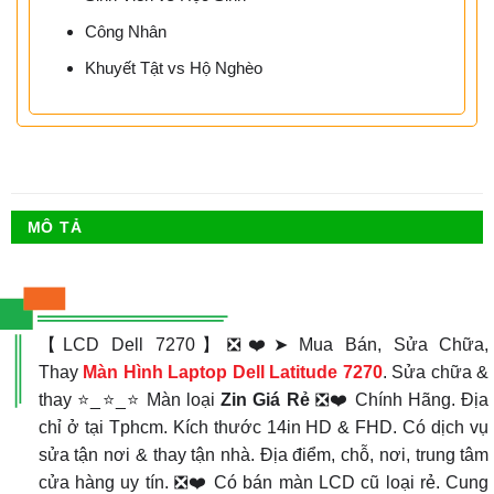
Công Nhân
Khuyết Tật vs Hộ Nghèo
MÔ TẢ
【LCD Dell 7270】❎❤️➤ Mua Bán, Sửa Chữa,
Thay
Màn Hình Laptop Dell Latitude 7270
. Sửa chữa &
thay ⭐_⭐_⭐ Màn loại
Zin Giá Rẻ
❎❤️ Chính Hãng. Địa
chỉ ở tại Tphcm. Kích thước 14in HD & FHD. Có dịch vụ
sửa tận nơi & thay tận nhà. Địa điểm, chỗ, nơi, trung tâm
cửa hàng uy tín. ❎❤️ Có bán màn LCD cũ loại rẻ. Cung