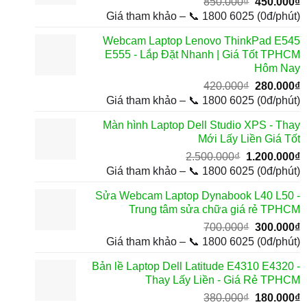
Giá
G
850.000
₫
450.000
₫
gốc
h
Giá tham khảo – 📞 1800 6025 (0đ/phút)
là:
t
Webcam Laptop Lenovo ThinkPad E545
850.000₫.
l
E555 - Lắp Đặt Nhanh | Giá Tốt TPHCM
4
Hôm Nay
Giá
G
420.000
₫
280.000
₫
gốc
h
Giá tham khảo – 📞 1800 6025 (0đ/phút)
là:
t
Màn hình Laptop Dell Studio XPS - Thay
420.000₫.
l
Mới Lấy Liền Giá Tốt
2
Giá
G
2.500.000
₫
1.200.000
₫
gốc
h
Giá tham khảo – 📞 1800 6025 (0đ/phút)
là:
t
Sửa Webcam Laptop Dynabook L40 L50 -
2.500.000₫.
l
Trung tâm sửa chữa giá rẻ TPHCM
1
Giá
G
700.000
₫
300.000
₫
gốc
h
Giá tham khảo – 📞 1800 6025 (0đ/phút)
là:
t
Bản lề Laptop Dell Latitude E4310 E4320 -
700.000₫.
l
Thay Lấy Liền - Giá Rẻ TPHCM
3
Giá
G
380.000
₫
180.000
₫