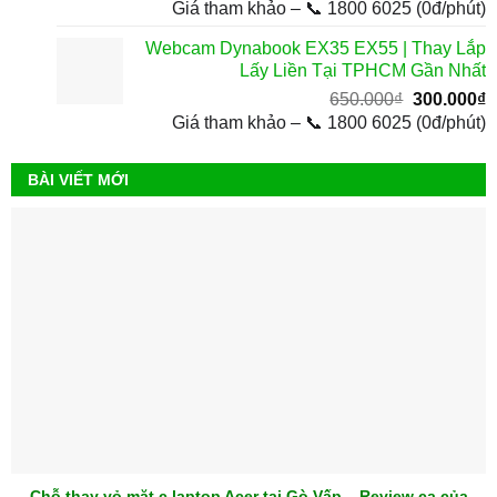
gốc
h
Giá tham khảo – 📞 1800 6025 (0đ/phút)
là:
t
Webcam Dynabook EX35 EX55 | Thay Lắp
380.000₫.
l
Lấy Liền Tại TPHCM Gần Nhất
1
Giá
G
650.000
₫
300.000
₫
gốc
h
Giá tham khảo – 📞 1800 6025 (0đ/phút)
là:
t
650.000₫.
l
BÀI VIẾT MỚI
3
Chỗ thay vỏ mặt c laptop Acer tại Gò Vấp – Review ca của