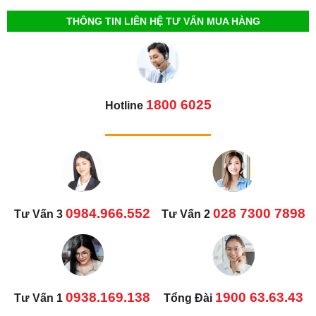
THÔNG TIN LIÊN HỆ TƯ VẤN MUA HÀNG
1800 6025
Hotline
0984.966.552
028 7300 7898
Tư Vấn 3
Tư Vấn 2
0938.169.138
1900 63.63.43
Tư Vấn 1
Tổng Đài