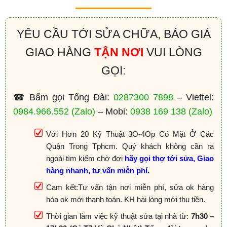
YÊU CẦU TỚI SỬA CHỮA, BÁO GIÁ
GIAO HÀNG
TẬN NƠI
VUI LÒNG
GỌI:
☎ Bấm gọi Tổng Đài:
0287300 7898
– Viettel:
0984.966.552
(Zalo)
– Mobi:
0938 169 138
(Zalo)
Với Hơn 20 Kỹ Thuật 3O-4Op Có Mặt Ở Các
Quận Trong Tphcm. Quý khách không cần ra
ngoài tìm kiếm chờ đợi
hãy gọi thợ tới sửa, Giao
hàng nhanh, tư vấn miễn phí.
Cam kết:Tư vấn tận nơi miễn phí, sửa ok hàng
hóa ok mới thanh toán. KH hài lòng mới thu tiền.
Thời gian làm việc kỹ thuật sửa tại nhà từ:
7h30 –