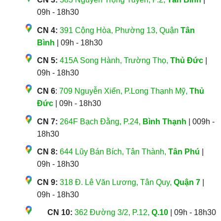
09h - 18h30
CN 4:
391 Cộng Hòa, Phường 13, Quận
Tân
Bình
| 09h - 18h30
CN 5:
415A Song Hành, Trường Thọ,
Thủ Đức
|
09h - 18h30
CN 6
:
709 Nguyễn Xiển, P.Long Thạnh Mỹ,
Thủ
Đức
| 09h - 18h30
CN 7:
264F Bạch Đằng, P.24,
Bình Thạnh
| 009h -
18h30
CN 8:
644 Lũy Bán Bích, Tân Thành,
Tân Phú
|
09h - 18h30
CN 9:
318 Đ. Lê Văn Lương, Tân Quy,
Quận 7
|
09h - 18h30
CN 10:
362 Đường 3/2, P.12,
Q.10
| 09h - 18h30