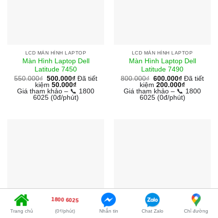
LCD MÀN HÌNH LAPTOP
LCD MÀN HÌNH LAPTOP
Màn Hình Laptop Dell
Màn Hình Laptop Dell
Latitude 7450
Latitude 7490
550.000
₫
500.000
₫
Đã tiết
800.000
₫
600.000
₫
Đã tiết
kiệm
50.000
₫
kiệm
200.000
₫
Giá tham khảo – 📞 1800
Giá tham khảo – 📞 1800
6025 (0đ/phút)
6025 (0đ/phút)
1800 6025
Trang chủ
(0₫/phút)
Nhắn tin
Chat Zalo
Chỉ đường