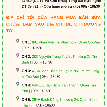
17h30 (Cả T7 Và Chủ Nhật) Tổng đài trực nghe
ĐT đến 21h - Cửa hàng mở cửa tới 09h - 18h30
ĐỊA CHỈ TỚI CỬA HÀNG MUA BÁN SỬA
CHỮA. BẤM VÀO ĐỊA CHỈ ĐỂ CHỈ ĐƯỜNG
TỚI.
CN 1:
881 Phan Văn Trị, Phường 7, Quận Gò Vấp
| 09h - 18h30
CN 2:
383 Nguyễn Trọng Tuyển, Phường 2, Tân
Bình
| | 09h - 18h30
CN 3:
415A Song Hành Xa Lộ Hà Nội, Phước Long
| 09h - 18h30
A, Thủ Đức
CN 4:
644 Lũy Bán Bích, Tân Thành, Quận Tân
Phú
| | 09h - 18h30
CN 5:
264F Bạch Đằng, Phường 24, Quận Bình
Thạnh
| | 09h - 18h30