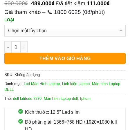
600.000
₫
489.000
₫
Đã tiết kiệm
111.000
₫
Giá tham khảo – 📞 1800 6025 (0đ/phút)
LOẠI
Màn Hình Laptop Dell Latitude 7270 số lượng
THÊM VÀO GIỎ HÀNG
SKU:
Không áp dụng
Danh mục:
Lcd Màn Hình Laptop
,
Linh kiện Laptop
,
Màn hình Laptop
DELL
Thẻ:
dell latitude 7270
,
Màn hình laptop dell
,
tphcm
Kích thước: 12.5″ Led slim
Độ phân giải: 1366×768 HD / 1920×1080 full
HD