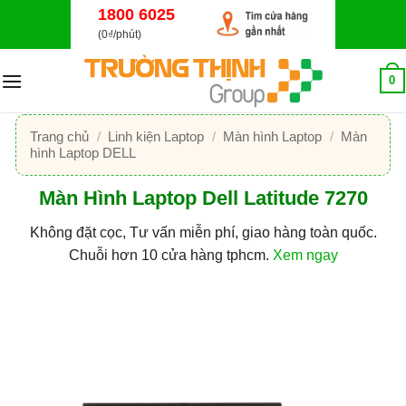
Bỏ
1800 6025
qua
(0₫/phút)
nội
dung
0
Trang chủ
/
Linh kiện Laptop
/
Màn hình Laptop
/
Màn
hình Laptop DELL
Màn Hình Laptop Dell Latitude 7270
Không đặt cọc, Tư vấn miễn phí, giao hàng toàn quốc.
Chuỗi hơn 10 cửa hàng tphcm.
Xem ngay