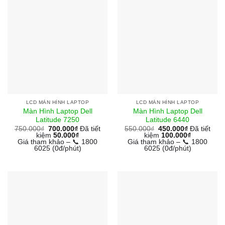
LCD MÀN HÌNH LAPTOP
LCD MÀN HÌNH LAPTOP
Màn Hình Laptop Dell
Màn Hình Laptop Dell
Latitude 7250
Latitude 6440
750.000
₫
700.000
₫
Đã tiết
550.000
₫
450.000
₫
Đã tiết
kiệm
50.000
₫
kiệm
100.000
₫
Giá tham khảo – 📞 1800
Giá tham khảo – 📞 1800
6025 (0đ/phút)
6025 (0đ/phút)