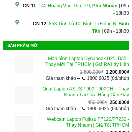
CN 11:
142 Hoàng Văn Thụ, P.9,
Phú Nhuận
| 09h
- 18h30
CN 12:
853 Tỉnh Lộ 10, Bình Trị Đông B,
Bình
Tân
| 09h - 18h30
SẢN PHẨM MỚI
Màn hình Laptop Dynabook B25, B35 -
Thay Mới Tại TPHCM | Giá Rẻ Lấy Liền
Giá
G
1.800.000
₫
1.200.000
₫
gốc
h
Giá tham khảo – 📞 1800 6025 (0đ/phút)
là:
t
Quạt Laptop ASUS T900 T900CHI - Thay
1.800.000₫.
l
Nhanh Tại Cửa Hàng Gần Đây
1
Giá
G
450.000
₫
250.000
₫
gốc
h
Giá tham khảo – 📞 1800 6025 (0đ/phút)
là:
t
Webcam Laptop Fujitsu P7120/P7230 -
450.000₫.
l
Thay Nhanh | Giá Tốt TPHCM
2