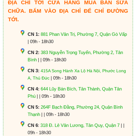
ĐỊA CHỈ TỚI CỬA HÀNG MUA BÁN SỬA
CHỮA. BẤM VÀO ĐỊA CHỈ ĐỂ CHỈ ĐƯỜNG
TỚI.
CN 1:
881 Phan Văn Trị, Phường 7, Quận Gò Vấp
| 09h - 18h30
CN 2:
383 Nguyễn Trọng Tuyển, Phường 2, Tân
Bình
| | 09h - 18h30
CN 3:
415A Song Hành Xa Lộ Hà Nội, Phước Long
| 09h - 18h30
A, Thủ Đức
CN 4:
644 Lũy Bán Bích, Tân Thành, Quận Tân
Phú
| | 09h - 18h30
CN 5:
264F Bạch Đằng, Phường 24, Quận Bình
Thạnh
| | 09h - 18h30
CN 6
:
318 Đ. Lê Văn Lương, Tân Quy, Quận 7
| |
09h - 18h30