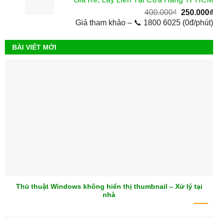
4
Giá
G
400.000
₫
250.000
₫
gốc
h
Giá tham khảo – 📞 1800 6025 (0đ/phút)
là:
t
400.000₫.
l
BÀI VIẾT MỚI
2
Thủ thuật Windows không hiển thị thumbnail – Xử lý tại
nhà