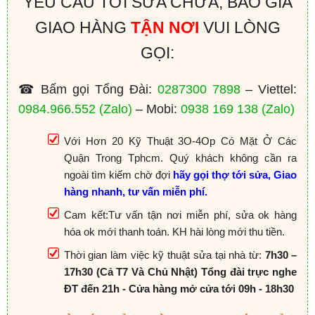
YÊU CẦU TỚI SỬA CHỮA, BÁO GIÁ
GIAO HÀNG
TẬN NƠI
VUI LÒNG
GỌI:
☎ Bấm gọi Tổng Đài:
0287300 7898
– Viettel:
0984.966.552
(Zalo)
– Mobi:
0938 169 138
(Zalo)
Với Hơn 20 Kỹ Thuật 3O-4Op Có Mặt Ở Các
Quận Trong Tphcm. Quý khách không cần ra
ngoài tìm kiếm chờ đợi
hãy gọi thợ tới sửa, Giao
hàng nhanh, tư vấn miễn phí.
Cam kết:Tư vấn tận nơi miễn phí, sửa ok hàng
hóa ok mới thanh toán. KH hài lòng mới thu tiền.
Thời gian làm việc kỹ thuật sửa tại nhà từ:
7h30 –
17h30 (Cả T7 Và Chủ Nhật) Tổng đài trực nghe
ĐT đến 21h - Cửa hàng mở cửa tới 09h - 18h30