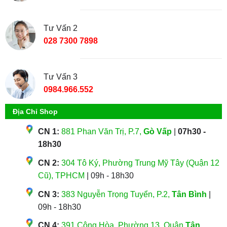
Tư Vấn 2
028 7300 7898
Tư Vấn 3
0984.966.552
Địa Chỉ Shop
CN 1:
881 Phan Văn Trị, P.7,
Gò Vấp
|
07h30 -
18h30
CN 2:
304 Tô Ký, Phường Trung Mỹ Tây (Quận 12
Cũ), TPHCM
| 09h - 18h30
CN 3:
383 Nguyễn Trọng Tuyển, P.2,
Tân Bình
|
09h - 18h30
CN 4:
391 Cộng Hòa, Phường 13, Quận
Tân