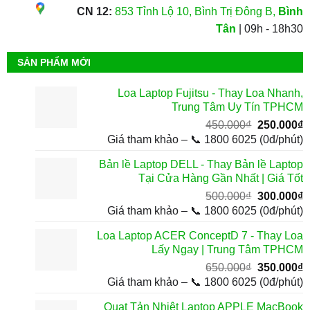
CN 12:
853 Tỉnh Lộ 10, Bình Trị Đông B,
Bình
Tân
| 09h - 18h30
SẢN PHẨM MỚI
Loa Laptop Fujitsu - Thay Loa Nhanh,
Trung Tâm Uy Tín TPHCM
Giá
G
450.000
₫
250.000
₫
gốc
h
Giá tham khảo – 📞 1800 6025 (0đ/phút)
là:
t
Bản lề Laptop DELL - Thay Bản lề Laptop
450.000₫.
l
Tại Cửa Hàng Gần Nhất | Giá Tốt
2
Giá
G
500.000
₫
300.000
₫
gốc
h
Giá tham khảo – 📞 1800 6025 (0đ/phút)
là:
t
Loa Laptop ACER ConceptD 7 - Thay Loa
500.000₫.
l
Lấy Ngay | Trung Tâm TPHCM
3
Giá
G
650.000
₫
350.000
₫
gốc
h
Giá tham khảo – 📞 1800 6025 (0đ/phút)
là:
t
Quạt Tản Nhiệt Laptop APPLE MacBook