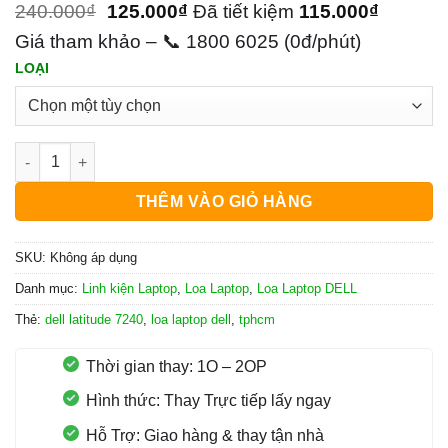
240.000
₫
125.000
₫
Đã tiết kiệm
115.000
₫
Giá tham khảo – 📞 1800 6025 (0đ/phút)
LOẠI
Loa Laptop Dell Latitude 7240 số lượng
THÊM VÀO GIỎ HÀNG
SKU:
Không áp dụng
Danh mục:
Linh kiện Laptop
,
Loa Laptop
,
Loa Laptop DELL
Thẻ:
dell latitude 7240
,
loa laptop dell
,
tphcm
Thời gian thay: 1O – 2OP
Hình thức: Thay Trực tiếp lấy ngay
Hỗ Trợ: Giao hàng & thay tận nhà