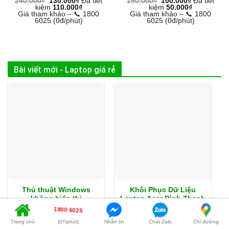
240.000
₫
130.000
₫
Đã tiết
150.000
₫
100.000
₫
Đã tiết
kiệm
110.000
₫
kiệm
50.000
₫
Giá tham khảo – 📞 1800
Giá tham khảo – 📞 1800
6025 (0đ/phút)
6025 (0đ/phút)
Bài viết mới - Laptop giá rẻ
Thủ thuật Windows
Khôi Phục Dữ Liệu
không hiển thị
Laptop Acer Bình Thạnh
thumbnail – Xử lý tại
– Dịch vụ cứu data
1800 6025
nhà
nhanh
Trang chủ
(0₫/phút)
Nhắn tin
Chat Zalo
Chỉ đường