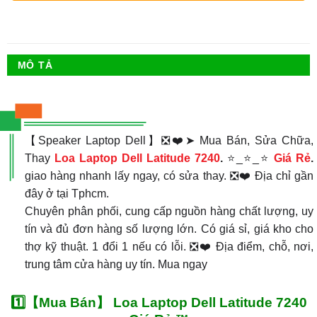
MÔ TẢ
【Speaker Laptop Dell】❎❤️➤ Mua Bán, Sửa Chữa,
Thay
Loa Laptop Dell Latitude 7240
.
⭐_⭐_⭐
Giá Rẻ
.
giao hàng nhanh lấy ngay, có sửa thay. ❎❤️ Địa chỉ gần
đây ở tại Tphcm.
Chuyên phân phối, cung cấp nguồn hàng chất lượng, uy
tín và đủ đơn hàng số lượng lớn. Có giá sỉ, giá kho cho
thợ kỹ thuật. 1 đổi 1 nếu có lỗi. ❎❤️ Địa điểm, chỗ, nơi,
trung tâm cửa hàng uy tín. Mua ngay
1️⃣【Mua Bán】 Loa Laptop Dell Latitude 7240