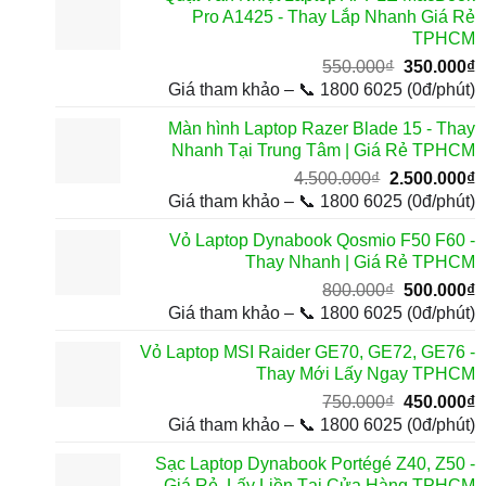
650.000₫.
l
Pro A1425 - Thay Lắp Nhanh Giá Rẻ
3
TPHCM
Giá
G
550.000
₫
350.000
₫
gốc
h
Giá tham khảo – 📞 1800 6025 (0đ/phút)
là:
t
Màn hình Laptop Razer Blade 15 - Thay
550.000₫.
l
Nhanh Tại Trung Tâm | Giá Rẻ TPHCM
3
Giá
G
4.500.000
₫
2.500.000
₫
gốc
h
Giá tham khảo – 📞 1800 6025 (0đ/phút)
là:
t
Vỏ Laptop Dynabook Qosmio F50 F60 -
4.500.000₫.
l
Thay Nhanh | Giá Rẻ TPHCM
2
Giá
G
800.000
₫
500.000
₫
gốc
h
Giá tham khảo – 📞 1800 6025 (0đ/phút)
là:
t
Vỏ Laptop MSI Raider GE70, GE72, GE76 -
800.000₫.
l
Thay Mới Lấy Ngay TPHCM
5
Giá
G
750.000
₫
450.000
₫
gốc
h
Giá tham khảo – 📞 1800 6025 (0đ/phút)
là:
t
Sạc Laptop Dynabook Portégé Z40, Z50 -
750.000₫.
l
Giá Rẻ, Lấy Liền Tại Cửa Hàng TPHCM