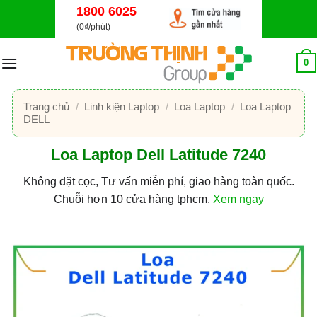
Bỏ
1800 6025
qua
(0₫/phút)
nội
dung
0
Trang chủ
/
Linh kiện Laptop
/
Loa Laptop
/
Loa Laptop
DELL
Loa Laptop Dell Latitude 7240
Không đặt cọc, Tư vấn miễn phí, giao hàng toàn quốc.
Chuỗi hơn 10 cửa hàng tphcm.
Xem ngay