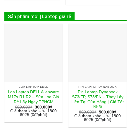
Sản phẩm mới | Laptop giá rẻ
LOA LAPTOP DELL
PIN LAPTOP DYNABOOK
Loa Laptop DELL Alienware
Pin Laptop Dynabook
M17x R1 R2 – Sửa Loa Giá
S73/FP, S73/FN – Thay Lấy
Rẻ Lấy Ngay TPHCM
Liền Tại Cửa Hàng | Giá Tốt
Nhất
Giá
Giá
600.000
₫
300.000
₫
gốc
hiện
Giá tham khảo – 📞 1800
Giá
Giá
800.000
₫
500.000
₫
là:
tại
6025 (0đ/phút)
gốc
hiện
Giá tham khảo – 📞 1800
600.000₫.
là:
là:
tại
6025 (0đ/phút)
300.000₫.
800.000₫.
là:
500.000