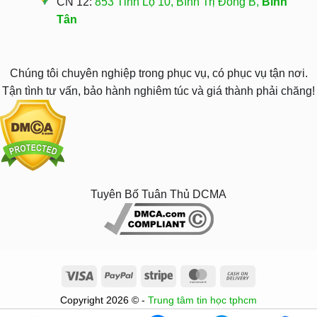
CN 12:
853 Tỉnh Lộ 10, Bình Trị Đông B,
Bình
Tân
Chúng tôi chuyên nghiệp trong phục vụ, có phục vụ tận nơi.
Tận tình tư vấn, bảo hành nghiêm túc và giá thành phải chăng!
Tuyên Bố Tuân Thủ DCMA
Visa
PayPal
Stripe
MasterCard
Cash
On
Copyright 2026 © -
Trung tâm tin học tphcm
Delivery