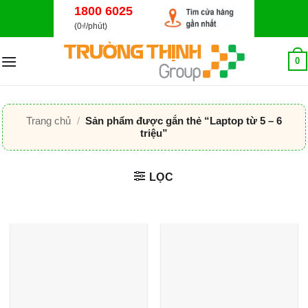
Bỏ
1800 6025
qua
(0₫/phút)
nội
dung
0
Trang chủ
/
Sản phẩm được gắn thẻ “Laptop từ 5 – 6
triệu”
LỌC