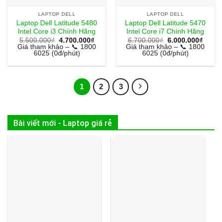
LAPTOP DELL
LAPTOP DELL
Laptop Dell Latitude 5480
Laptop Dell Latitude 5470
Intel Core i3 Chính Hãng
Intel Core i7 Chính Hãng
Giá
Giá
Giá
Giá
5.500.000
₫
4.700.000
₫
6.700.000
₫
6.000.000
₫
gốc
hiện
gốc
hiện
Giá tham khảo – 📞 1800
Giá tham khảo – 📞 1800
là:
tại
là:
tại
6025 (0đ/phút)
6025 (0đ/phút)
5.500.000₫.
là:
6.700.000₫.
là:
4.700.000₫.
6.000
1
2
3
Bài viết mới - Laptop giá rẻ