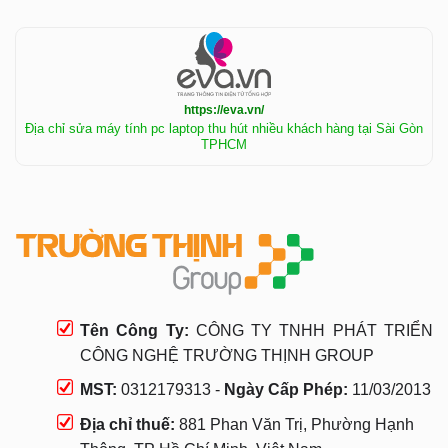
https://eva.vn/
Địa chỉ sửa máy tính pc laptop thu hút nhiều khách hàng tại Sài Gòn
TPHCM
Tên Công Ty:
CÔNG TY TNHH PHÁT TRIỂN
CÔNG NGHỆ TRƯỜNG THỊNH GROUP
MST:
0312179313 -
Ngày Cấp Phép:
11/03/2013
Địa chỉ thuế:
881 Phan Văn Trị, Phường Hạnh