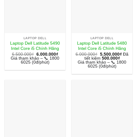
LAPTOP DELL
LAPTOP DELL
Laptop Dell Latitude 5490
Laptop Dell Latitude 5480
Intel Core i5 Chính Hãng
Intel Core i5 Chính Hãng
Giá
Giá
6.500.000
₫
6.000.000
₫
6.000.000
₫
5.500.000
₫
Đã
gốc
hiện
Giá tham khảo – 📞 1800
tiết kiệm
500.000
₫
là:
tại
6025 (0đ/phút)
Giá tham khảo – 📞 1800
6.500.000₫.
là:
6025 (0đ/phút)
6.000.000₫.