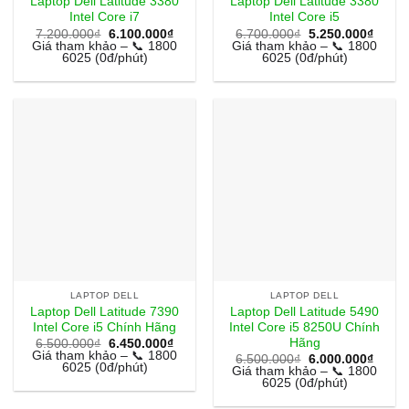
Laptop Dell Latitude 3380
Laptop Dell Latitude 3380
Intel Core i7
Intel Core i5
Giá
Giá
Giá
Giá
7.200.000
₫
6.100.000
₫
6.700.000
₫
5.250.000
₫
gốc
hiện
gốc
hiện
Giá tham khảo – 📞 1800
Giá tham khảo – 📞 1800
là:
tại
là:
tại
6025 (0đ/phút)
6025 (0đ/phút)
7.200.000₫.
là:
6.700.000₫.
là:
6.100.000₫.
5.250
LAPTOP DELL
LAPTOP DELL
Laptop Dell Latitude 7390
Laptop Dell Latitude 5490
Intel Core i5 Chính Hãng
Intel Core i5 8250U Chính
Hãng
Giá
Giá
6.500.000
₫
6.450.000
₫
gốc
hiện
Giá tham khảo – 📞 1800
Giá
Giá
6.500.000
₫
6.000.000
₫
là:
tại
6025 (0đ/phút)
gốc
hiện
Giá tham khảo – 📞 1800
6.500.000₫.
là:
là:
tại
6025 (0đ/phút)
6.450.000₫.
6.500.000₫.
là:
6.000