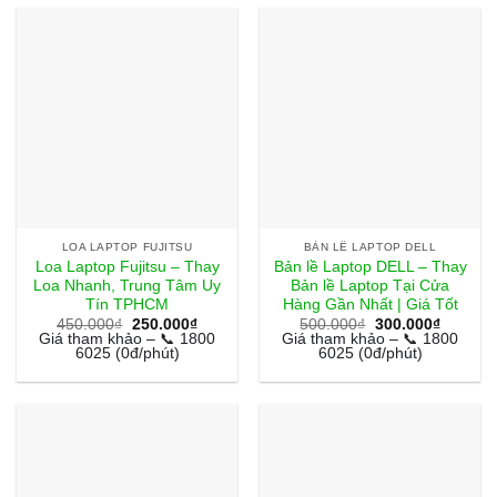
LOA LAPTOP FUJITSU
BẢN LỀ LAPTOP DELL
Loa Laptop Fujitsu – Thay
Bản lề Laptop DELL – Thay
Loa Nhanh, Trung Tâm Uy
Bản lề Laptop Tại Cửa
Tín TPHCM
Hàng Gần Nhất | Giá Tốt
Giá
Giá
Giá
Giá
450.000
₫
250.000
₫
500.000
₫
300.000
₫
gốc
hiện
gốc
hiện
Giá tham khảo – 📞 1800
Giá tham khảo – 📞 1800
là:
tại
là:
tại
6025 (0đ/phút)
6025 (0đ/phút)
450.000₫.
là:
500.000₫.
là:
250.000₫.
300.000