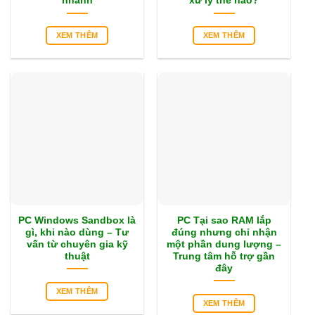
nhanh
xử lý thế nào?
XEM THÊM
XEM THÊM
PC Windows Sandbox là
PC Tại sao RAM lắp
gì, khi nào dùng – Tư
đúng nhưng chỉ nhận
vấn từ chuyên gia kỹ
một phần dung lượng –
thuật
Trung tâm hỗ trợ gần
đây
XEM THÊM
XEM THÊM