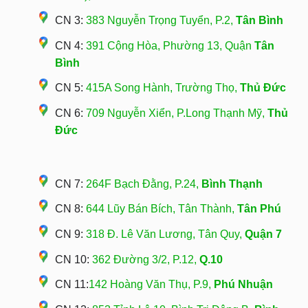
CN 3:
383 Nguyễn Trọng Tuyển, P.2,
Tân Bình
CN 4:
391 Cộng Hòa, Phường 13, Quận
Tân
Bình
CN 5:
415A Song Hành, Trường Thọ,
Thủ Đức
CN 6:
709 Nguyễn Xiển, P.Long Thạnh Mỹ,
Thủ
Đức
CN 7:
264F Bạch Đằng, P.24,
Bình Thạnh
CN 8:
644 Lũy Bán Bích, Tân Thành,
Tân Phú
CN 9:
318 Đ. Lê Văn Lương, Tân Quy,
Quận 7
CN 10:
362 Đường 3/2, P.12,
Q.10
CN 11:
142 Hoàng Văn Thụ, P.9,
Phú Nhuận