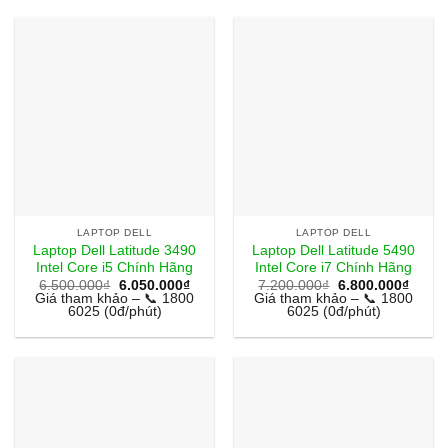
LAPTOP DELL
LAPTOP DELL
Laptop Dell Latitude 3490
Laptop Dell Latitude 5490
Intel Core i5 Chính Hãng
Intel Core i7 Chính Hãng
Giá
Giá
Giá
Giá
6.500.000
₫
6.050.000
₫
7.200.000
₫
6.800.000
₫
gốc
hiện
gốc
hiện
Giá tham khảo – 📞 1800
Giá tham khảo – 📞 1800
là:
tại
là:
tại
6025 (0đ/phút)
6025 (0đ/phút)
6.500.000₫.
là:
7.200.000₫.
là:
6.050.000₫.
6.800