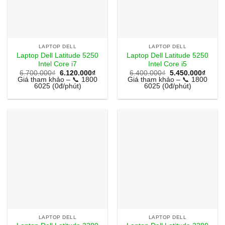
LAPTOP DELL
LAPTOP DELL
Laptop Dell Latitude 5250
Laptop Dell Latitude 5250
Intel Core i7
Intel Core i5
Giá
Giá
Giá
Giá
6.700.000
₫
6.120.000
₫
6.400.000
₫
5.450.000
₫
gốc
hiện
gốc
hiện
Giá tham khảo – 📞 1800
Giá tham khảo – 📞 1800
là:
tại
là:
tại
6025 (0đ/phút)
6025 (0đ/phút)
6.700.000₫.
là:
6.400.000₫.
là:
6.120.000₫.
5.450
LAPTOP DELL
LAPTOP DELL