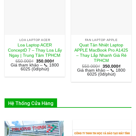
LOA LAPTOP ACER
FAN LAPTOP APPLE
Loa Laptop ACER
Quạt Tản Nhiệt Laptop
ConceptD 7 – Thay Loa Lấy
APPLE MacBook Pro A1425
Ngay | Trung Tâm TPHCM
– Thay Lắp Nhanh Giá Rẻ
TPHCM
Giá
Giá
650.000
₫
350.000
₫
gốc
hiện
Giá tham khảo – 📞 1800
Giá
Giá
550.000
₫
350.000
₫
là:
tại
6025 (0đ/phút)
gốc
hiện
Giá tham khảo – 📞 1800
650.000₫.
là:
là:
tại
6025 (0đ/phút)
350.000₫.
550.000₫.
là:
350.000
Hệ Thống Cửa Hàng