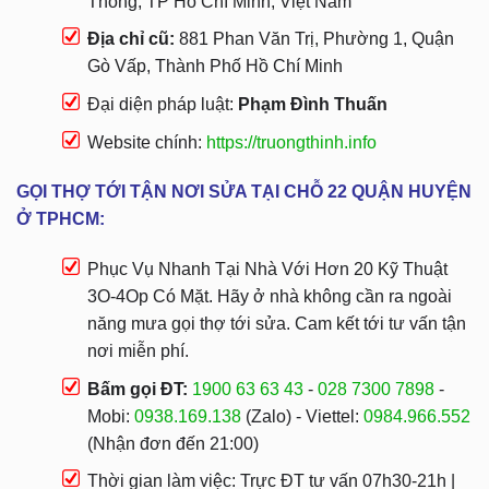
Thông, TP Hồ Chí Minh, Việt Nam
Địa chỉ cũ:
881 Phan Văn Trị, Phường 1, Quận
Gò Vấp, Thành Phố Hồ Chí Minh
Đại diện pháp luật:
Phạm Đình Thuấn
Website chính:
https://truongthinh.info
GỌI THỢ TỚI TẬN NƠI SỬA TẠI CHỖ 22 QUẬN HUYỆN
Ở TPHCM:
Phục Vụ Nhanh Tại Nhà Với Hơn 20 Kỹ Thuật
3O-4Op Có Mặt. Hãy ở nhà không cần ra ngoài
năng mưa gọi thợ tới sửa. Cam kết tới tư vấn tận
nơi miễn phí.
Bấm gọi ĐT:
1900 63 63 43
-
028 7300 7898
-
Mobi:
0938.169.138
(Zalo) - Viettel:
0984.966.552
(Nhận đơn đến 21:00)
Thời gian làm việc: Trực ĐT tư vấn 07h30-21h |