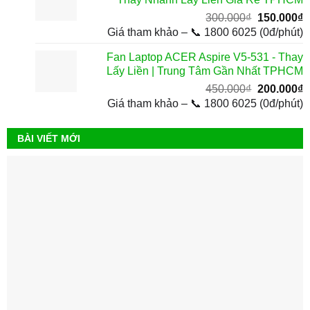
3
Giá
G
300.000
₫
150.000
₫
gốc
h
Giá tham khảo – 📞 1800 6025 (0đ/phút)
là:
t
Fan Laptop ACER Aspire V5-531 - Thay
300.000₫.
l
Lấy Liền | Trung Tâm Gần Nhất TPHCM
1
Giá
G
450.000
₫
200.000
₫
gốc
h
Giá tham khảo – 📞 1800 6025 (0đ/phút)
là:
t
450.000₫.
l
BÀI VIẾT MỚI
2