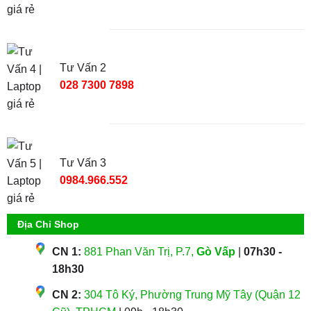
Tư Vấn 2
028 7300 7898
Tư Vấn 3
0984.966.552
Địa Chỉ Shop
CN 1:
881 Phan Văn Trị, P.7,
Gò Vấp
|
07h30 -
18h30
CN 2:
304 Tô Ký, Phường Trung Mỹ Tây (Quận 12