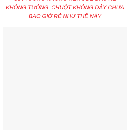
KHÔNG TƯỞNG. CHUỘT KHÔNG DÂY CHƯA
BAO GIỜ RẺ NHƯ THẾ NÀY