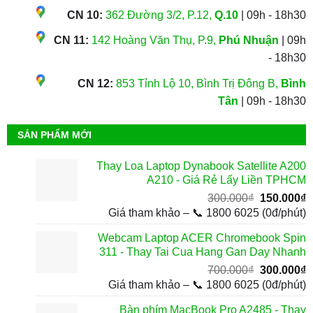
CN 10:
362 Đường 3/2, P.12,
Q.10
| 09h - 18h30
CN 11:
142 Hoàng Văn Thụ, P.9,
Phú Nhuận
| 09h
- 18h30
CN 12:
853 Tỉnh Lộ 10, Bình Trị Đông B,
Bình
Tân
| 09h - 18h30
SẢN PHẨM MỚI
Thay Loa Laptop Dynabook Satellite A200
A210 - Giá Rẻ Lấy Liền TPHCM
Giá
G
300.000
₫
150.000
₫
gốc
h
Giá tham khảo – 📞 1800 6025 (0đ/phút)
là:
t
Webcam Laptop ACER Chromebook Spin
300.000₫.
l
311 - Thay Tai Cua Hang Gan Day Nhanh
1
Giá
G
700.000
₫
300.000
₫
gốc
h
Giá tham khảo – 📞 1800 6025 (0đ/phút)
là:
t
Bàn phím MacBook Pro A2485 - Thay