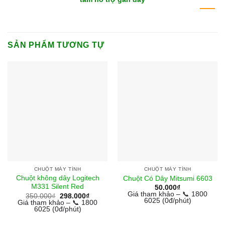
SẢN PHẨM TƯƠNG TỰ
CHUỘT MÁY TÍNH
CHUỘT MÁY TÍNH
Chuột không dây Logitech
Chuột Có Dây Mitsumi 6603
M331 Silent Red
50.000
₫
Giá tham khảo – 📞 1800
Giá
Giá
350.000
₫
298.000
₫
6025 (0đ/phút)
gốc
hiện
Giá tham khảo – 📞 1800
là:
tại
6025 (0đ/phút)
350.000₫.
là:
298.000₫.