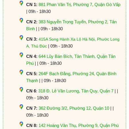
CN 1:
881 Phan Văn Trị, Phường 7, Quận Gò Vấp
| 09h - 18h30
CN 2:
383 Nguyễn Trọng Tuyển, Phường 2, Tân
Bình
| | 09h - 18h30
CN 3:
415A Song Hành Xa Lộ Hà Nội, Phước Long
| 09h - 18h30
A, Thủ Đức
CN 4:
644 Lũy Bán Bích, Tân Thành, Quận Tân
Phú
| | 09h - 18h30
CN 5:
264F Bạch Đằng, Phường 24, Quận Bình
Thạnh
| | 09h - 18h30
CN 6
:
318 Đ. Lê Văn Lương, Tân Quy, Quận 7
| |
09h - 18h30
CN 7:
362 Đường 3/2, Phường 12, Quận 10
| |
09h - 18h30
CN 8:
142 Hoàng Văn Thụ, Phường 9, Quận Phú