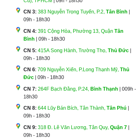
Cũ), TPHCM
| 09h - 18h30
CN 3:
383 Nguyễn Trọng Tuyển, P.2,
Tân Bình
|
09h - 18h30
CN 4:
391 Cộng Hòa, Phường 13, Quận
Tân
Bình
| 09h - 18h30
CN 5:
415A Song Hành, Trường Thọ,
Thủ Đức
|
09h - 18h30
CN 6
:
709 Nguyễn Xiển, P.Long Thạnh Mỹ,
Thủ
Đức
| 09h - 18h30
CN 7:
264F Bạch Đằng, P.24,
Bình Thạnh
| 009h -
18h30
CN 8:
644 Lũy Bán Bích, Tân Thành,
Tân Phú
|
09h - 18h30
CN 9:
318 Đ. Lê Văn Lương, Tân Quy,
Quận 7
|
09h - 18h30