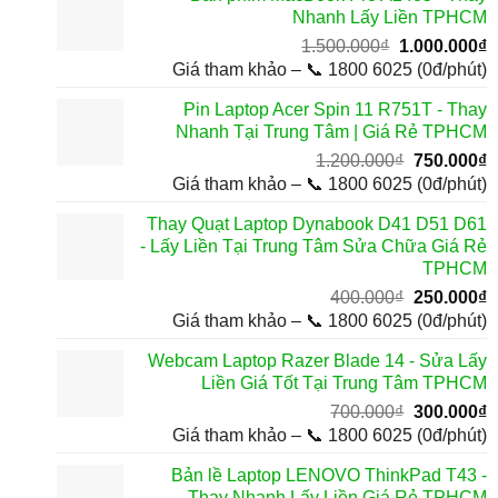
700.000₫.
l
Nhanh Lấy Liền TPHCM
3
Giá
G
1.500.000
₫
1.000.000
₫
gốc
h
Giá tham khảo – 📞 1800 6025 (0đ/phút)
là:
t
Pin Laptop Acer Spin 11 R751T - Thay
1.500.000₫.
l
Nhanh Tại Trung Tâm | Giá Rẻ TPHCM
1
Giá
G
1.200.000
₫
750.000
₫
gốc
h
Giá tham khảo – 📞 1800 6025 (0đ/phút)
là:
t
Thay Quạt Laptop Dynabook D41 D51 D61
1.200.000₫
l
- Lấy Liền Tại Trung Tâm Sửa Chữa Giá Rẻ
7
TPHCM
Giá
G
400.000
₫
250.000
₫
gốc
h
Giá tham khảo – 📞 1800 6025 (0đ/phút)
là:
t
Webcam Laptop Razer Blade 14 - Sửa Lấy
400.000₫.
l
Liền Giá Tốt Tại Trung Tâm TPHCM
2
Giá
G
700.000
₫
300.000
₫
gốc
h
Giá tham khảo – 📞 1800 6025 (0đ/phút)
là:
t
Bản lề Laptop LENOVO ThinkPad T43 -
700.000₫.
l
Thay Nhanh Lấy Liền Giá Rẻ TPHCM