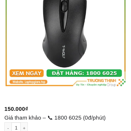
150.000
₫
Giá tham khảo – 📞 1800 6025 (0đ/phút)
Chuột không dây T Wolf Q2 số lượng