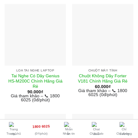
LOA TAI NGHE LAPTOP
CHUỘT MÁY TÍNH
Tai Nghe Có Dây Genius
Chuột Không Dây Forter
HS-M200C Chính Hãng Giá
V181 Chính Hãng Giá Rẻ
Rẻ
60.000
₫
Giá tham khảo – 📞 1800
90.000
₫
6025 (0đ/phút)
Giá tham khảo – 📞 1800
6025 (0đ/phút)
1800 6025
Trang chủ
(0₫/phút)
Nhắn tin
Chat Zalo
Chỉ đường