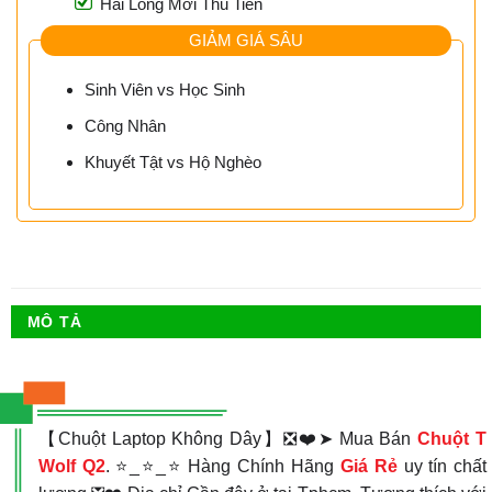
Hài Lòng Mới Thu Tiền
GIẢM GIÁ SÂU
Sinh Viên vs Học Sinh
Công Nhân
Khuyết Tật vs Hộ Nghèo
MÔ TẢ
【Chuột Laptop Không Dây】❎❤️➤ Mua Bán
Chuột T
Wolf Q2
. ⭐_⭐_⭐ Hàng Chính Hãng
Giá Rẻ
uy tín chất