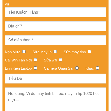
Nạp Mực
Sửa Máy In
Sửa máy tính
Cài Win Tận Nơi
Sửa wifi
Linh Kiện Laptop
Camera Quan Sát
Khác