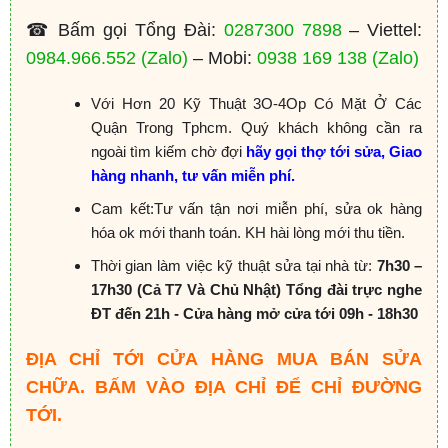
☎ Bấm gọi Tổng Đài:
0287300 7898
– Viettel:
0984.966.552
(Zalo)
– Mobi:
0938 169 138
(Zalo)
Với Hơn 20 Kỹ Thuật 3O-4Op Có Mặt Ở Các
Quận Trong Tphcm. Quý khách không cần ra
ngoài tìm kiếm chờ đợi
hãy gọi thợ tới sửa, Giao
hàng nhanh, tư vấn miễn phí.
Cam kết:Tư vấn tận nơi miễn phí, sửa ok hàng
hóa ok mới thanh toán. KH hài lòng mới thu tiền.
Thời gian làm việc kỹ thuật sửa tại nhà từ:
7h30 –
17h30 (Cả T7 Và Chủ Nhật) Tổng đài trực nghe
ĐT đến 21h - Cửa hàng mở cửa tới 09h - 18h30
ĐỊA CHỈ TỚI CỬA HÀNG MUA BÁN SỬA
CHỮA. BẤM VÀO ĐỊA CHỈ ĐỂ CHỈ ĐƯỜNG
TỚI.