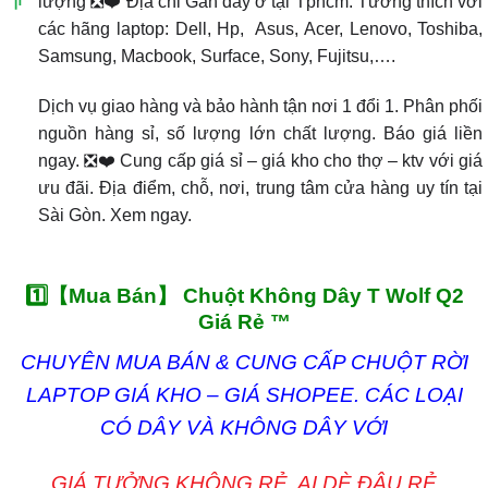
lượng ❎❤️ Địa chỉ Gần đây ở tại Tphcm. Tương thích với
các hãng laptop: Dell, Hp, Asus, Acer, Lenovo, Toshiba,
Samsung, Macbook, Surface, Sony, Fujitsu,….
Dịch vụ giao hàng và bảo hành tận nơi 1 đổi 1. Phân phối
nguồn hàng sỉ, số lượng lớn chất lượng. Báo giá liền
ngay. ❎❤️ Cung cấp giá sỉ – giá kho cho thợ – ktv với giá
ưu đãi. Địa điểm, chỗ, nơi, trung tâm cửa hàng uy tín tại
Sài Gòn. Xem ngay.
1️⃣【Mua Bán】 Chuột Không Dây T Wolf Q2
Giá Rẻ ™
CHUYÊN MUA BÁN & CUNG CẤP CHUỘT RỜI
LAPTOP GIÁ KHO – GIÁ SHOPEE. CÁC LOẠI
CÓ DÂY VÀ KHÔNG DÂY VỚI
GIÁ TƯỞNG KHÔNG RẺ. AI DÈ ĐÂU RẺ