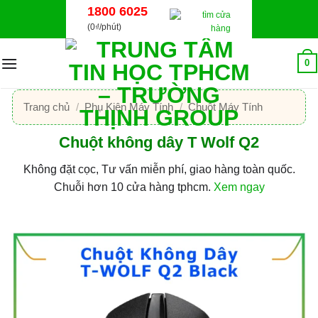
Bỏ
1800 6025
qua
(0₫/phút)
nội
dung
0
Trang chủ
/
Phụ Kiện Máy Tính
/
Chuột Máy Tính
Chuột không dây T Wolf Q2
Không đặt cọc, Tư vấn miễn phí, giao hàng toàn quốc.
Chuỗi hơn 10 cửa hàng tphcm.
Xem ngay