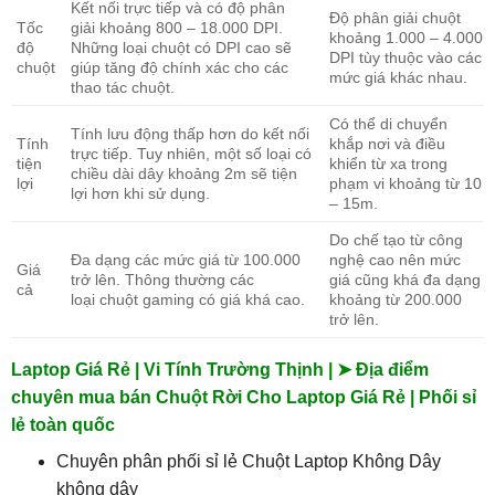
Kết nối trực tiếp và có độ phân
Độ phân giải chuột
Tốc
giải khoảng 800 – 18.000 DPI.
khoảng 1.000 – 4.000
độ
Những loại chuột có DPI cao sẽ
DPI tùy thuộc vào các
chuột
giúp tăng độ chính xác cho các
mức giá khác nhau.
thao tác chuột.
Có thể di chuyển
Tính lưu động thấp hơn do kết nối
Tính
khắp nơi và điều
trực tiếp. Tuy nhiên, một số loại có
tiện
khiển từ xa trong
chiều dài dây khoảng 2m sẽ tiện
lợi
phạm vi khoảng từ 10
lợi hơn khi sử dụng.
– 15m.
Do chế tạo từ công
Đa dạng các mức giá từ 100.000
nghệ cao nên mức
Giá
trở lên. Thông thường các
giá cũng khá đa dạng
cả
loại chuột gaming có giá khá cao.
khoảng từ 200.000
trở lên.
Laptop Giá Rẻ | Vi Tính Trường Thịnh | ➤ Địa điểm
chuyên mua bán Chuột Rời Cho Laptop Giá Rẻ | Phối sỉ
lẻ toàn quốc
Chuyên phân phối sỉ lẻ Chuột Laptop Không Dây
không dây