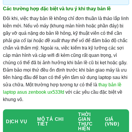
Các trường hợp đặc biệt và lưu ý khi thay bản lề
Đôi khi, việc thay bản lề không chỉ đơn thuần là tháo lắp linh
kiện mới. Nếu vỏ máy (khung màn hình hoặc phần đáy) bị
gãy vỡ quá nặng do bản lề hỏng, kỹ thuật viên có thể cần
phải
gia cố lại hoặc đề xuất thay thế vỏ
để đảm bảo độ chắc
chắn và thẩm mỹ. Ngoài ra, việc kiểm tra kỹ lưỡng các sợi
cáp màn hình và cáp wifi đi kèm cũng rất quan trọng, vì
chúng có thể đã bị ảnh hưởng khi bản lề cũ bị kẹt hoặc gãy.
Đảm bảo mọi thứ đều ổn định trước khi bàn giao máy là ưu
tiên hàng đầu để bạn có thể yên tâm sử dụng laptop sau khi
sửa chữa. Một trường hợp tương tự có thể là
thay bản lề
laptop asus zenbook ux533fd
với các yêu cầu đặc biệt về
khung vỏ.
THỜI
MÔ TẢ CHI
GIAN
GIÁ
DỊCH VỤ
TIẾT
THỰC
(VNĐ)
HIỆN