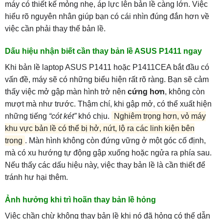
máy có thiết kế mỏng nhẹ, áp lực lên bản lề càng lớn. Việc
hiểu rõ nguyên nhân giúp bạn có cái nhìn đúng đắn hơn về
việc cần phải thay thế bản lề.
Dấu hiệu nhận biết cần thay bản lề ASUS P1411 ngay
Khi bản lề laptop ASUS P1411 hoặc P1411CEA bắt đầu có
vấn đề, máy sẽ có những biểu hiện rất rõ ràng. Bạn sẽ cảm
thấy việc mở gập màn hình trở nên
cứng hơn
, không còn
mượt mà như trước. Thậm chí, khi gập mở, có thể xuất hiện
những tiếng
“cót két”
khó chịu.
Nghiêm trọng hơn, vỏ máy
khu vực bản lề có thể bị hở, nứt, lộ ra các linh kiện bên
trong
. Màn hình không còn đứng vững ở một góc cố định,
mà có xu hướng tự động gập xuống hoặc ngửa ra phía sau.
Nếu thấy các dấu hiệu này, việc thay bản lề là cần thiết để
tránh hư hại thêm.
Ảnh hưởng khi trì hoãn thay bản lề hỏng
Việc chần chừ không thay bản lề khi nó đã hỏng có thể dẫn