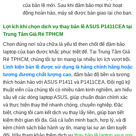
của bản lề mới. Sau khi đảm bảo mọi thứ hoạt
động hoàn hảo, máy sẽ được bàn giao lại cho bạn.
Lợi ích khi chọn dịch vụ thay bản lề ASUS P1411CEA tại
Trung Tâm Giá Rẻ TPHCM
Chọn đúng nơi sửa chữa là yếu tố then chốt để đảm bảo
laptop của bạn được khắc phục triệt để. Tại Trung Tâm Giá
Rẻ TPHCM, chúng tôi tự tin mang lại nhiều lợi ích vượt trội.
Linh kiện bản lề được sử dụng là hàng chính hãng hoặc
tương đương chất lượng cao
, đảm bảo độ bền và tương
thích hoàn hảo với ASUS P1411 và P1411CEA. Đội ngũ kỹ
thuật viên của chúng tôi có nhiều năm kinh nghiệm, am hiểu
sâu về các dòng laptop ASUS, giúp chuẩn đoán chính xác
và thực hiện thay thế nhanh chóng, chuyên nghiệp. Đặc
biệt, chúng tôi cam kết dịch vụ thay lấy liền, giúp bạn tiết
kiệm thời gian tối đa. Giá cả luôn minh bạch, hợp lý, và đi
kèm chính sách bảo hành uy tín, mang lại sự an tâm tuyệt
đối. Hãy tham khảo thêm dịch vụ
thay bản lề laptop asus rog