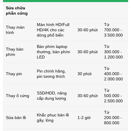
Sửa chữa
phần cứng
Màn hình HD/Full
Từ
Thay màn
HD/4K cho các
30-60 phút
700.000 -
hình
dòng phổ biến
3.500.000
Bàn phím laptop
Từ
Thay bàn
thường, bàn phím
30-60 phút
300.000 -
phím
LED
1.200.000
Từ
Pin chính hãng,
Thay pin
30 phút
400.000 -
pin tương thích
2.000.000
Từ
SSD/HDD, nâng
Thay ổ cứng
30-60 phút
500.000 -
cấp dung lượng
2.500.000
Từ
Khắc phục bản lề
Sửa bản lề
1-2 giờ
200.000 -
gãy, lỏng
800.000