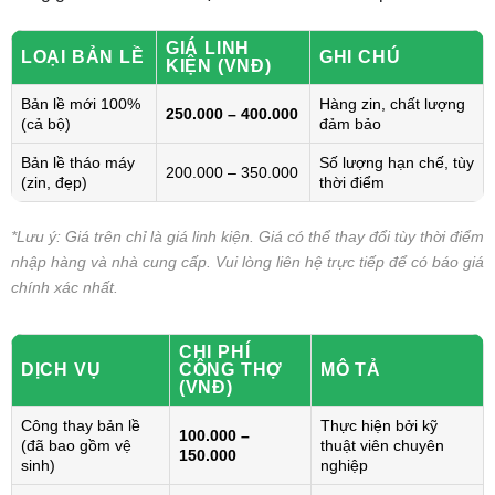
GIÁ LINH
LOẠI BẢN LỀ
GHI CHÚ
KIỆN (VNĐ)
Bản lề mới 100%
Hàng zin, chất lượng
250.000 – 400.000
(cả bộ)
đảm bảo
Bản lề tháo máy
Số lượng hạn chế, tùy
200.000 – 350.000
(zin, đẹp)
thời điểm
*Lưu ý: Giá trên chỉ là giá linh kiện. Giá có thể thay đổi tùy thời điểm
nhập hàng và nhà cung cấp. Vui lòng liên hệ trực tiếp để có báo giá
chính xác nhất.
CHI PHÍ
DỊCH VỤ
CÔNG THỢ
MÔ TẢ
(VNĐ)
Công thay bản lề
Thực hiện bởi kỹ
100.000 –
(đã bao gồm vệ
thuật viên chuyên
150.000
sinh)
nghiệp