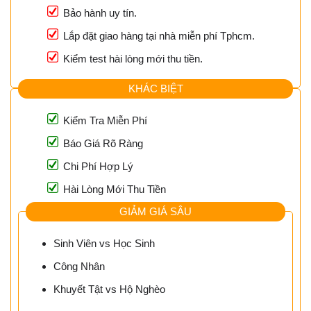
Bảo hành uy tín.
Lắp đặt giao hàng tại nhà miễn phí Tphcm.
Kiểm test hài lòng mới thu tiền.
KHÁC BIỆT
Kiểm Tra Miễn Phí
Báo Giá Rõ Ràng
Chi Phí Hợp Lý
Hài Lòng Mới Thu Tiền
GIẢM GIÁ SÂU
Sinh Viên vs Học Sinh
Công Nhân
Khuyết Tật vs Hộ Nghèo