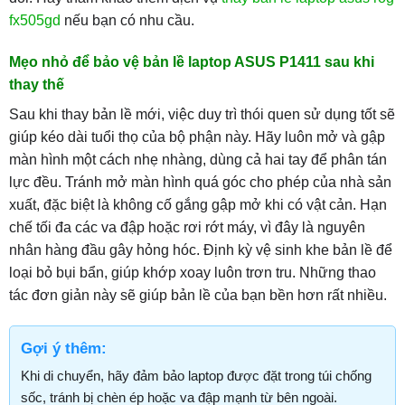
fx505gd
nếu bạn có nhu cầu.
Mẹo nhỏ để bảo vệ bản lề laptop ASUS P1411 sau khi
thay thế
Sau khi thay bản lề mới, việc duy trì thói quen sử dụng tốt sẽ
giúp kéo dài tuổi thọ của bộ phận này. Hãy luôn mở và gập
màn hình một cách nhẹ nhàng, dùng cả hai tay để phân tán
lực đều. Tránh mở màn hình quá góc cho phép của nhà sản
xuất, đặc biệt là không cố gắng gập mở khi có vật cản. Hạn
chế tối đa các va đập hoặc rơi rớt máy, vì đây là nguyên
nhân hàng đầu gây hỏng hóc. Định kỳ vệ sinh khe bản lề để
loại bỏ bụi bẩn, giúp khớp xoay luôn trơn tru. Những thao
tác đơn giản này sẽ giúp bản lề của bạn bền hơn rất nhiều.
Gợi ý thêm:
Khi di chuyển, hãy đảm bảo laptop được đặt trong túi chống
sốc, tránh bị chèn ép hoặc va đập mạnh từ bên ngoài.