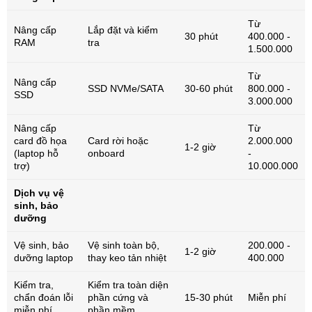
Từ
Nâng cấp
Lắp đặt và kiểm
30 phút
400.000 -
RAM
tra
1.500.000
Từ
Nâng cấp
SSD NVMe/SATA
30-60 phút
800.000 -
SSD
3.000.000
Nâng cấp
Từ
card đồ họa
Card rời hoặc
2.000.000
1-2 giờ
(laptop hỗ
onboard
-
trợ)
10.000.000
Dịch vụ vệ
sinh, bảo
dưỡng
Vệ sinh, bảo
Vệ sinh toàn bộ,
200.000 -
1-2 giờ
dưỡng laptop
thay keo tản nhiệt
400.000
Kiểm tra,
Kiểm tra toàn diện
chẩn đoán lỗi
phần cứng và
15-30 phút
Miễn phí
miễn phí
phần mềm