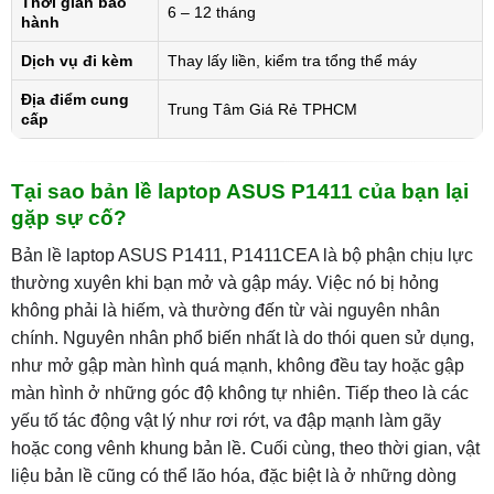
Thời gian bảo
6 – 12 tháng
hành
Dịch vụ đi kèm
Thay lấy liền, kiểm tra tổng thể máy
Địa điểm cung
Trung Tâm Giá Rẻ TPHCM
cấp
Tại sao bản lề laptop ASUS P1411 của bạn lại
gặp sự cố?
Bản lề laptop ASUS P1411, P1411CEA là bộ phận chịu lực
thường xuyên khi bạn mở và gập máy. Việc nó bị hỏng
không phải là hiếm, và thường đến từ vài nguyên nhân
chính. Nguyên nhân phổ biến nhất là do thói quen sử dụng,
như mở gập màn hình quá mạnh, không đều tay hoặc gập
màn hình ở những góc độ không tự nhiên. Tiếp theo là các
yếu tố tác động vật lý như rơi rớt, va đập mạnh làm gãy
hoặc cong vênh khung bản lề. Cuối cùng, theo thời gian, vật
liệu bản lề cũng có thể lão hóa, đặc biệt là ở những dòng