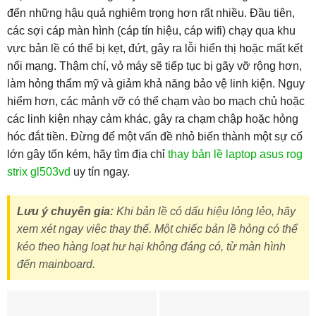
đến những hậu quả nghiêm trọng hơn rất nhiều. Đầu tiên,
các sợi cáp màn hình (cáp tín hiệu, cáp wifi) chạy qua khu
vực bản lề có thể bị kẹt, đứt, gây ra lỗi hiển thị hoặc mất kết
nối mạng. Thậm chí, vỏ máy sẽ tiếp tục bị gãy vỡ rộng hơn,
làm hỏng thẩm mỹ và giảm khả năng bảo vệ linh kiện. Nguy
hiểm hơn, các mảnh vỡ có thể chạm vào bo mạch chủ hoặc
các linh kiện nhạy cảm khác, gây ra chạm chập hoặc hỏng
hóc đắt tiền. Đừng để một vấn đề nhỏ biến thành một sự cố
lớn gây tốn kém, hãy tìm địa chỉ
thay bản lề laptop asus rog
strix gl503vd
uy tín ngay.
Lưu ý chuyên gia:
Khi bản lề có dấu hiệu lỏng lẻo, hãy
xem xét ngay việc thay thế. Một chiếc bản lề hỏng có thể
kéo theo hàng loạt hư hại không đáng có, từ màn hình
đến mainboard.