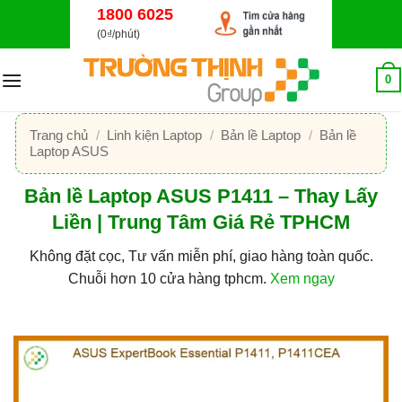
Bỏ
1800 6025
qua
(0₫/phút)
nội
dung
0
Trang chủ
/
Linh kiện Laptop
/
Bản lề Laptop
/
Bản lề
Laptop ASUS
Bản lề Laptop ASUS P1411 – Thay Lấy
Liền | Trung Tâm Giá Rẻ TPHCM
Không đặt cọc, Tư vấn miễn phí, giao hàng toàn quốc.
Chuỗi hơn 10 cửa hàng tphcm.
Xem ngay