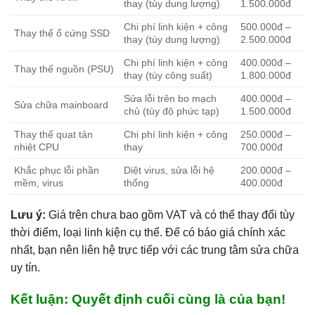
thay (tùy dung lượng)
1.500.000đ
Chi phí linh kiện + công
500.000đ –
Thay thế ổ cứng SSD
thay (tùy dung lượng)
2.500.000đ
Chi phí linh kiện + công
400.000đ –
Thay thế nguồn (PSU)
thay (tùy công suất)
1.800.000đ
Sửa lỗi trên bo mạch
400.000đ –
Sửa chữa mainboard
chủ (tùy độ phức tạp)
1.500.000đ
Thay thế quạt tản
Chi phí linh kiện + công
250.000đ –
nhiệt CPU
thay
700.000đ
Khắc phục lỗi phần
Diệt virus, sửa lỗi hệ
200.000đ –
mềm, virus
thống
400.000đ
Lưu ý:
Giá trên chưa bao gồm VAT và có thể thay đổi tùy
thời điểm, loại linh kiện cụ thể. Để có báo giá chính xác
nhất, bạn nên liên hệ trực tiếp với các trung tâm sửa chữa
uy tín.
Kết luận: Quyết định cuối cùng là của bạn!