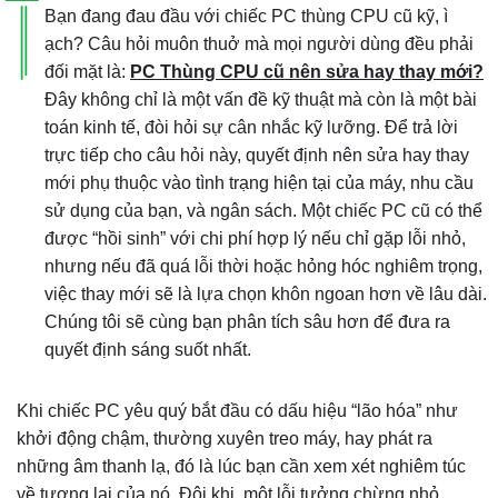
Bạn đang đau đầu với chiếc PC thùng CPU cũ kỹ, ì
ạch? Câu hỏi muôn thuở mà mọi người dùng đều phải
đối mặt là:
PC Thùng CPU cũ nên sửa hay thay mới?
Đây không chỉ là một vấn đề kỹ thuật mà còn là một bài
toán kinh tế, đòi hỏi sự cân nhắc kỹ lưỡng. Để trả lời
trực tiếp cho câu hỏi này, quyết định nên sửa hay thay
mới phụ thuộc vào tình trạng hiện tại của máy, nhu cầu
sử dụng của bạn, và ngân sách. Một chiếc PC cũ có thể
được “hồi sinh” với chi phí hợp lý nếu chỉ gặp lỗi nhỏ,
nhưng nếu đã quá lỗi thời hoặc hỏng hóc nghiêm trọng,
việc thay mới sẽ là lựa chọn khôn ngoan hơn về lâu dài.
Chúng tôi sẽ cùng bạn phân tích sâu hơn để đưa ra
quyết định sáng suốt nhất.
Khi chiếc PC yêu quý bắt đầu có dấu hiệu “lão hóa” như
khởi động chậm, thường xuyên treo máy, hay phát ra
những âm thanh lạ, đó là lúc bạn cần xem xét nghiêm túc
về tương lai của nó. Đôi khi, một lỗi tưởng chừng nhỏ