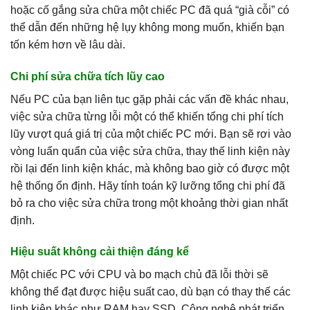
hoặc cố gắng sửa chữa một chiếc PC đã quá “già cỗi” có
thể dẫn đến những hệ lụy không mong muốn, khiến bạn
tốn kém hơn về lâu dài.
Chi phí sửa chữa tích lũy cao
Nếu PC của bạn liên tục gặp phải các vấn đề khác nhau,
việc sửa chữa từng lỗi một có thể khiến tổng chi phí tích
lũy vượt quá giá trị của một chiếc PC mới. Bạn sẽ rơi vào
vòng luẩn quẩn của việc sửa chữa, thay thế linh kiện này
rồi lại đến linh kiện khác, mà không bao giờ có được một
hệ thống ổn định. Hãy tính toán kỹ lưỡng tổng chi phí đã
bỏ ra cho việc sửa chữa trong một khoảng thời gian nhất
định.
Hiệu suất không cải thiện đáng kể
Một chiếc PC với CPU và bo mạch chủ đã lỗi thời sẽ
không thể đạt được hiệu suất cao, dù bạn có thay thế các
linh kiện khác như RAM hay SSD. Công nghệ phát triển