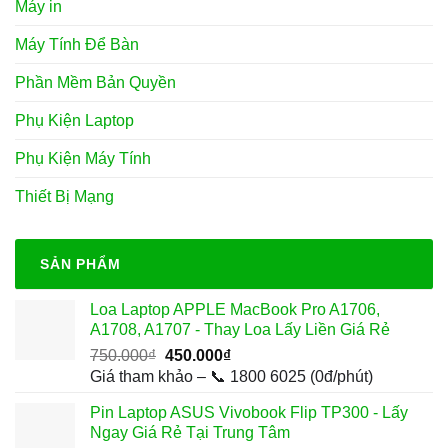
Máy in
Máy Tính Để Bàn
Phần Mềm Bản Quyền
Phụ Kiện Laptop
Phụ Kiện Máy Tính
Thiết Bị Mạng
SẢN PHẨM
Loa Laptop APPLE MacBook Pro A1706,
A1708, A1707 - Thay Loa Lấy Liền Giá Rẻ
Giá
Giá
750.000
₫
450.000
₫
gốc
hiện
Giá tham khảo – 📞 1800 6025 (0đ/phút)
là:
tại
Pin Laptop ASUS Vivobook Flip TP300 - Lấy
750.000₫.
là:
Ngay Giá Rẻ Tại Trung Tâm
450.000₫.