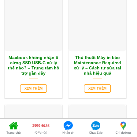
Macbook không nhận ổ
Thủ thuật Máy in báo
cứng SSD USB-C xử lý
Maintenance Required
thế nào? – Trung tâm hỗ
xử lý – Cách tự sửa tại
trợ gần đây
nhà hiệu quả
XEM THÊM
XEM THÊM
1800 6025
Trang chủ
(0₫/phút)
Nhắn tin
Chat Zalo
Chỉ đường