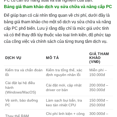
PC cũ cản trở năng suất và trải nghiệm của bạn.
Bảng giá tham khảo dịch vụ sửa chữa và nâng cấp PC
Để giúp bạn có cái nhìn tổng quan về chi phí, dưới đây là
bảng giá tham khảo cho một số dịch vụ sửa chữa và nâng
cấp PC phổ biến. Lưu ý rằng đây chỉ là mức giá ước tính
và có thể thay đổi tùy thuộc vào loại linh kiện, độ phức tạp
của công việc và chính sách của từng trung tâm dịch vụ.
GIÁ THAM
DỊCH VỤ
MÔ TẢ
KHẢO
(VNĐ)
Kiểm tra và chẩn đoán
Kiểm tra tổng thể, xác
Miễn phí –
lỗi
định nguyên nhân lỗi
150.000đ
Cài đặt lại hệ điều
Cài đặt mới, cập nhật
200.000đ –
hành
driver cơ bản
350.000đ
(Windows/MacOS)
Vệ sinh, bảo dưỡng
Làm sạch bụi bẩn, tra
150.000đ –
PC
keo tản nhiệt CPU
250.000đ
Chi phí linh kiện + công
300.000đ –
Thay thế RAM