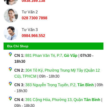
0938.169.138
Tư Vấn 2
028 7300 7898
Tư Vấn 3
0984.966.552
Địa Chỉ Shop
CN 1:
881 Phan Văn Trị, P.7,
Gò Vấp
|
07h30 -
18h30
CN 2:
304 Tô Ký, Phường Trung Mỹ Tây (Quận 12
Cũ), TPHCM
| 09h - 18h30
CN 3:
383 Nguyễn Trọng Tuyển, P.2,
Tân Bình
| 09h
- 18h30
CN 4:
391 Cộng Hòa, Phường 13, Quận
Tân Bình
|
09h - 18h30