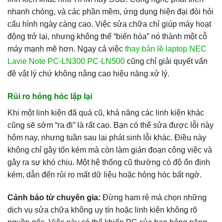
nhanh chóng, và các phần mềm, ứng dụng hiện đại đòi hỏi
cấu hình ngày càng cao. Việc sửa chữa chỉ giúp máy hoạt
động trở lại, nhưng không thể “biến hóa” nó thành một cỗ
máy mạnh mẽ hơn. Ngay cả việc
thay bản lề laptop NEC
Lavie Note PC-LN300 PC-LN500
cũng chỉ giải quyết vấn
đề vật lý chứ không nâng cao hiệu năng xử lý.
Rủi ro hỏng hóc lặp lại
Khi một linh kiện đã quá cũ, khả năng các linh kiện khác
cũng sẽ sớm “ra đi” là rất cao. Bạn có thể sửa được lỗi này
hôm nay, nhưng tuần sau lại phát sinh lỗi khác. Điều này
không chỉ gây tốn kém mà còn làm gián đoạn công việc và
gây ra sự khó chịu. Một hệ thống cũ thường có độ ổn định
kém, dẫn đến rủi ro mất dữ liệu hoặc hỏng hóc bất ngờ.
Cảnh báo từ chuyên gia:
Đừng ham rẻ mà chọn những
dịch vụ sửa chữa không uy tín hoặc linh kiện không rõ