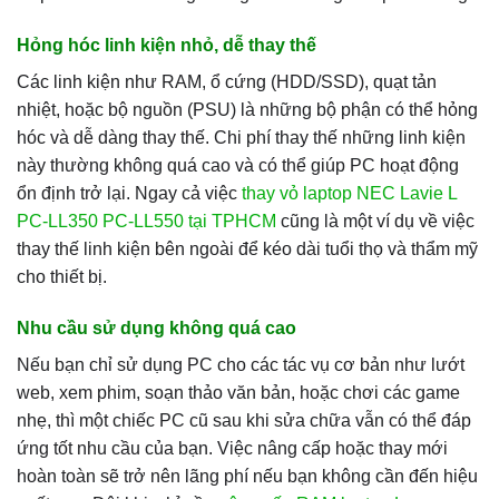
Hỏng hóc linh kiện nhỏ, dễ thay thế
Các linh kiện như RAM, ổ cứng (HDD/SSD), quạt tản
nhiệt, hoặc bộ nguồn (PSU) là những bộ phận có thể hỏng
hóc và dễ dàng thay thế. Chi phí thay thế những linh kiện
này thường không quá cao và có thể giúp PC hoạt động
ổn định trở lại. Ngay cả việc
thay vỏ laptop NEC Lavie L
PC-LL350 PC-LL550 tại TPHCM
cũng là một ví dụ về việc
thay thế linh kiện bên ngoài để kéo dài tuổi thọ và thẩm mỹ
cho thiết bị.
Nhu cầu sử dụng không quá cao
Nếu bạn chỉ sử dụng PC cho các tác vụ cơ bản như lướt
web, xem phim, soạn thảo văn bản, hoặc chơi các game
nhẹ, thì một chiếc PC cũ sau khi sửa chữa vẫn có thể đáp
ứng tốt nhu cầu của bạn. Việc nâng cấp hoặc thay mới
hoàn toàn sẽ trở nên lãng phí nếu bạn không cần đến hiệu