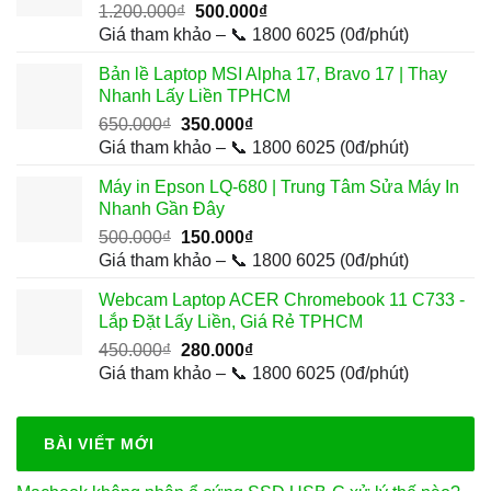
Giá
Giá
1.200.000
₫
500.000
₫
gốc
hiện
Giá tham khảo – 📞 1800 6025 (0đ/phút)
là:
tại
Bản lề Laptop MSI Alpha 17, Bravo 17 | Thay
1.200.000₫.
là:
Nhanh Lấy Liền TPHCM
500.000₫.
Giá
Giá
650.000
₫
350.000
₫
gốc
hiện
Giá tham khảo – 📞 1800 6025 (0đ/phút)
là:
tại
Máy in Epson LQ-680 | Trung Tâm Sửa Máy In
650.000₫.
là:
Nhanh Gần Đây
350.000₫.
Giá
Giá
500.000
₫
150.000
₫
gốc
hiện
Giá tham khảo – 📞 1800 6025 (0đ/phút)
là:
tại
Webcam Laptop ACER Chromebook 11 C733 -
500.000₫.
là:
Lắp Đặt Lấy Liền, Giá Rẻ TPHCM
150.000₫.
Giá
Giá
450.000
₫
280.000
₫
gốc
hiện
Giá tham khảo – 📞 1800 6025 (0đ/phút)
là:
tại
450.000₫.
là:
280.000₫.
BÀI VIẾT MỚI