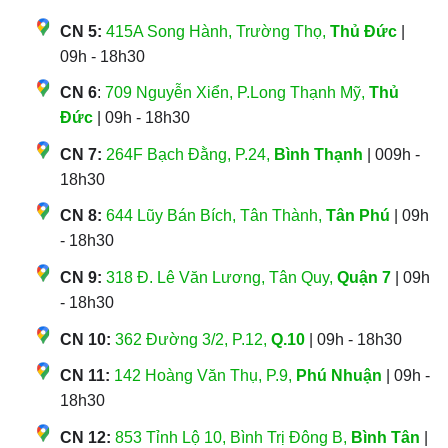
CN 5:
415A Song Hành, Trường Thọ,
Thủ Đức
|
09h - 18h30
CN 6
:
709 Nguyễn Xiển, P.Long Thạnh Mỹ,
Thủ
Đức
| 09h - 18h30
CN 7:
264F Bạch Đằng, P.24,
Bình Thạnh
| 009h -
18h30
CN 8:
644 Lũy Bán Bích, Tân Thành,
Tân Phú
| 09h
- 18h30
CN 9:
318 Đ. Lê Văn Lương, Tân Quy,
Quận 7
| 09h
- 18h30
CN 10:
362 Đường 3/2, P.12,
Q.10
| 09h - 18h30
CN 11:
142 Hoàng Văn Thụ, P.9,
Phú Nhuận
| 09h -
18h30
CN 12:
853 Tỉnh Lộ 10, Bình Trị Đông B,
Bình Tân
|