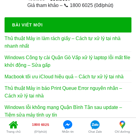
gốc
hiện
Giá tham khảo – 📞 1800 6025 (0đ/phút)
là:
tại
490.000₫.
là:
390.000₫.
BÀI VIẾT MỚI
Thủ thuật Máy in làm rách giấy – Cách tự xử lý tại nhà
nhanh nhất
Windows Công ty cài Quận Gò Vấp xử lý laptop lỗi mất file
khởi động – Sửa gấp
Macbook tối ưu iCloud hiệu quả – Cách tự xử lý tại nhà
Thủ thuật Máy in báo Print Queue Error nguyên nhân –
Cách xử lý tại nhà
Windows lỗi không mạng Quận Bình Tân sau update –
Tiệm sửa máy tính uy tín
1800 6025
Trang chủ
(0₫/phút)
Nhắn tin
Chat Zalo
Chỉ đường