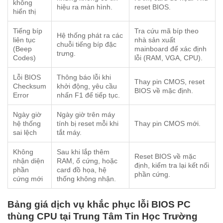
không
hiệu ra màn hình.
reset BIOS.
hiển thị
Tiếng bíp
Tra cứu mã bíp theo
Hệ thống phát ra các
liên tục
nhà sản xuất
chuỗi tiếng bíp đặc
(Beep
mainboard để xác định
trưng.
Codes)
lỗi (RAM, VGA, CPU).
Lỗi BIOS
Thông báo lỗi khi
Thay pin CMOS, reset
Checksum
khởi động, yêu cầu
BIOS về mặc định.
Error
nhấn F1 để tiếp tục.
Ngày giờ
Ngày giờ trên máy
hệ thống
tính bị reset mỗi khi
Thay pin CMOS mới.
sai lệch
tắt máy.
Không
Sau khi lắp thêm
Reset BIOS về mặc
nhận diện
RAM, ổ cứng, hoặc
định, kiểm tra lại kết nối
phần
card đồ họa, hệ
phần cứng.
cứng mới
thống không nhận.
Bảng giá dịch vụ khắc phục lỗi BIOS PC
thùng CPU tại Trung Tâm Tin Học Trường