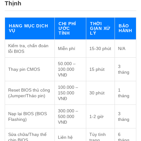
Thịnh
CHI PHÍ
THỜI
HẠNG MỤC DỊCH
BẢO
ƯỚC
GIAN XỬ
VỤ
HÀNH
TÍNH
LÝ
Kiểm tra, chẩn đoán
Miễn phí
15-30 phút
N/A
lỗi BIOS
50.000 –
3
Thay pin CMOS
100.000
15 phút
tháng
VNĐ
100.000 –
Reset BIOS thủ công
1
150.000
30 phút
(Jumper/Tháo pin)
tháng
VNĐ
300.000 –
Nạp lại BIOS (BIOS
3
500.000
1-2 giờ
Flashing)
tháng
VNĐ
Sửa chữa/Thay thế
Tùy tình
6
Liên hệ
chip BIOS
trạng
tháng