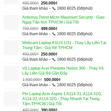
Giá
Giá
400.000
₫
250.000
₫
gốc
hiện
Giá tham khảo – 📞 1800 6025 (0đ/phút)
là:
tại
Antivirus Trend Micro Maximum Security - Giao
400.000₫.
là:
Ngay Tận Nơi TPHCM | Giá Tốt
250.000₫.
Giá
Giá
799.000
₫
499.000
₫
gốc
hiện
Giá tham khảo – 📞 1800 6025 (0đ/phút)
là:
tại
Webcam Laptop ASUS U31 - Thay Lấy Liền Tại
799.000₫.
là:
Trung Tâm - Giá Rẻ TPHCM
499.000₫.
Giá
Giá
400.000
₫
250.000
₫
gốc
hiện
Giá tham khảo – 📞 1800 6025 (0đ/phút)
là:
tại
Vỏ Laptop Acer Predator Helios 300 - Thay Vỏ
400.000₫.
là:
Lấy Liền Giá Rẻ Gần Đây
250.000₫.
Giá
Giá
1.500.000
₫
500.000
₫
gốc
hiện
Giá tham khảo – 📞 1800 6025 (0đ/phút)
là:
tại
Pin Laptop Acer Aspire 1 A114-31, A114-31G,
1.500.000₫.
là:
A114-32, A114-32G - Thay Nhanh Tại Trung
500.000₫.
Tâm TPHCM | Giá Tốt
Giá
Giá
490.000
₫
390.000
₫