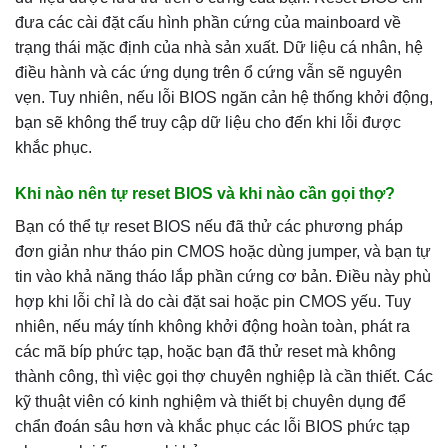
đưa các cài đặt cấu hình phần cứng của mainboard về
trạng thái mặc định của nhà sản xuất. Dữ liệu cá nhân, hệ
điều hành và các ứng dụng trên ổ cứng vẫn sẽ nguyên
vẹn. Tuy nhiên, nếu lỗi BIOS ngăn cản hệ thống khởi động,
bạn sẽ không thể truy cập dữ liệu cho đến khi lỗi được
khắc phục.
Khi nào nên tự reset BIOS và khi nào cần gọi thợ?
Bạn có thể tự reset BIOS nếu đã thử các phương pháp
đơn giản như tháo pin CMOS hoặc dùng jumper, và bạn tự
tin vào khả năng tháo lắp phần cứng cơ bản. Điều này phù
hợp khi lỗi chỉ là do cài đặt sai hoặc pin CMOS yếu. Tuy
nhiên, nếu máy tính không khởi động hoàn toàn, phát ra
các mã bíp phức tạp, hoặc bạn đã thử reset mà không
thành công, thì việc gọi thợ chuyên nghiệp là cần thiết. Các
kỹ thuật viên có kinh nghiệm và thiết bị chuyên dụng để
chẩn đoán sâu hơn và khắc phục các lỗi BIOS phức tạp