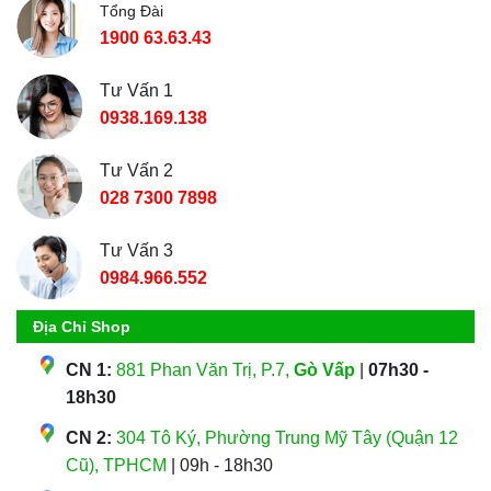
Tổng Đài
1900 63.63.43
Tư Vấn 1
0938.169.138
Tư Vấn 2
028 7300 7898
Tư Vấn 3
0984.966.552
Địa Chỉ Shop
CN 1:
881 Phan Văn Trị, P.7,
Gò Vấp
|
07h30 -
18h30
CN 2:
304 Tô Ký, Phường Trung Mỹ Tây (Quận 12
Cũ), TPHCM
| 09h - 18h30