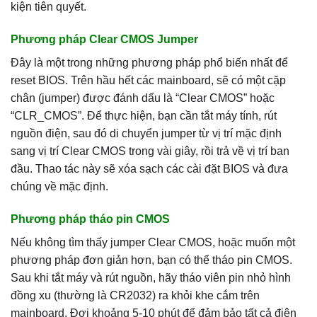
kiện tiên quyết.
Phương pháp Clear CMOS Jumper
Đây là một trong những phương pháp phổ biến nhất để
reset BIOS. Trên hầu hết các mainboard, sẽ có một cặp
chân (jumper) được đánh dấu là “Clear CMOS” hoặc
“CLR_CMOS”. Để thực hiện, bạn cần tắt máy tính, rút
nguồn điện, sau đó di chuyển jumper từ vị trí mặc định
sang vị trí Clear CMOS trong vài giây, rồi trả về vị trí ban
đầu. Thao tác này sẽ xóa sạch các cài đặt BIOS và đưa
chúng về mặc định.
Phương pháp tháo pin CMOS
Nếu không tìm thấy jumper Clear CMOS, hoặc muốn một
phương pháp đơn giản hơn, bạn có thể tháo pin CMOS.
Sau khi tắt máy và rút nguồn, hãy tháo viên pin nhỏ hình
đồng xu (thường là CR2032) ra khỏi khe cắm trên
mainboard. Đợi khoảng 5-10 phút để đảm bảo tất cả điện