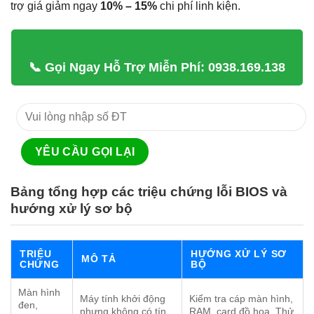
trợ giá giảm ngay
10% – 15%
chi phí linh kiện.
📞 Gọi Ngay Hỗ Trợ Miễn Phí: 0938.169.138
Bảng tổng hợp các triệu chứng lỗi BIOS và
hướng xử lý sơ bộ
TRIỆU
HƯỚNG XỬ LÝ SƠ
MÔ TẢ
CHỨNG
BỘ
Màn hình
Máy tính khởi động
Kiểm tra cáp màn hình,
đen,
nhưng không có tín
RAM, card đồ họa. Thử