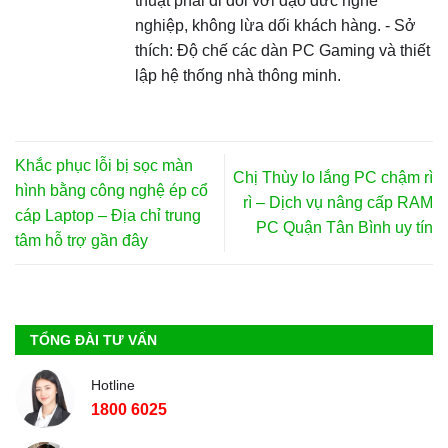
thuật phải đi đôi với đạo đức nghề
nghiệp, không lừa dối khách hàng. - Sở
thích: Độ chế các dàn PC Gaming và thiết
lập hệ thống nhà thông minh.
Khắc phục lỗi bị sọc màn
Chị Thùy lo lắng PC chậm rì
hình bằng công nghệ ép cổ
rì – Dịch vụ nâng cấp RAM
cáp Laptop – Địa chỉ trung
PC Quận Tân Bình uy tín
tâm hỗ trợ gần đây
TỔNG ĐÀI TƯ VẤN
Hotline
1800 6025