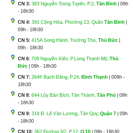
CN 3:
383 Nguyễn Trọng Tuyển, P.2,
Tân Bình
| 09h
- 18h30
CN 4:
391 Cộng Hòa, Phường 13, Quận
Tân Bình
|
09h - 18h30
CN 5:
415A Song Hành, Trường Thọ,
Thủ Đức
|
09h - 18h30
CN 6
:
709 Nguyễn Xiển, P.Long Thạnh Mỹ,
Thủ
Đức
| 09h - 18h30
CN 7:
264F Bạch Đằng, P.24,
Bình Thạnh
| 009h -
18h30
CN 8:
644 Lũy Bán Bích, Tân Thành,
Tân Phú
| 09h
- 18h30
CN 9:
318 Đ. Lê Văn Lương, Tân Quy,
Quận 7
| 09h
- 18h30
CN 10:
362 Đường 3/2, P.12,
Q.10
| 09h - 18h30