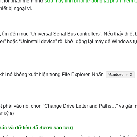
hi, lỗi phần mềm như
sửa máy tính bị lỗi tự động tắt phần mềm t
ết bị ngoại vi.
tìm đến mục “Universal Serial Bus controllers”. Nếu thấy thiết 
er” hoặc “Uninstall device” rồi khởi động lại máy để Windows t
hi nó không xuất hiện trong File Explorer. Nhấn
Windows + X
t phải vào nó, chọn “Change Drive Letter and Paths…” và gán m
t ký tự.
hác và dữ liệu đã được sao lưu)