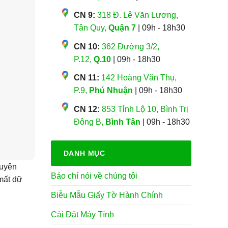
CN 9:
318 Đ. Lê Văn Lương,
Tân Quy,
Quận 7
| 09h - 18h30
CN 10:
362 Đường 3/2,
P.12,
Q.10
| 09h - 18h30
CN 11:
142 Hoàng Văn Thụ,
P.9,
Phú Nhuận
| 09h - 18h30
CN 12:
853 Tỉnh Lộ 10, Bình Trị
Đông B,
Bình Tân
| 09h - 18h30
DANH MỤC
guyên
Báo chí nói về chúng tôi
 mất dữ
Biễu Mẫu Giấy Tờ Hành Chính
Cài Đặt Máy Tính