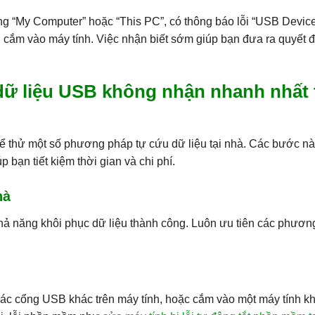
g “My Computer” hoặc “This PC”, có thông báo lỗi “USB Devic
cắm vào máy tính. Việc nhận biết sớm giúp bạn đưa ra quyết đ
ữ liệu USB không nhận nhanh nhất 
hể thử một số phương pháp tự cứu dữ liệu tại nhà. Các bước n
bạn tiết kiệm thời gian và chi phí.
hà
khả năng khôi phục dữ liệu thành công. Luôn ưu tiên các phươ
 cổng USB khác trên máy tính, hoặc cắm vào một máy tính k