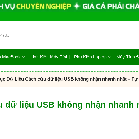
ện MacBook
Linh Kiện Máy Tính
Phụ Kiện Laptop
Máy Tính 
ục Dữ Liệu Cách cứu dữ liệu USB không nhận nhanh nhất – Tự x
u dữ liệu USB không nhận nhanh 