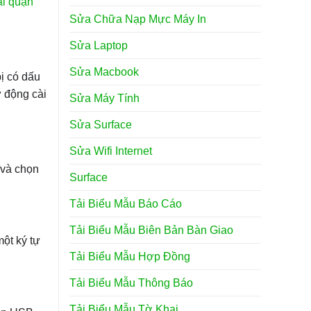
ại quận
Sửa Chữa Nạp Mực Máy In
Sửa Laptop
Sửa Macbook
bị có dấu
ự động cài
Sửa Máy Tính
Sửa Surface
Sửa Wifi Internet
và chọn
Surface
Tải Biểu Mẫu Báo Cáo
Tải Biểu Mẫu Biên Bản Bàn Giao
ột ký tự
Tải Biểu Mẫu Hợp Đồng
Tải Biểu Mẫu Thông Báo
Tải Biểu Mẫu Tờ Khai