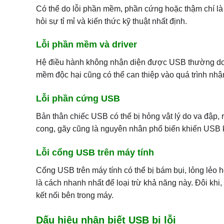
Có thể do lỗi phần mềm, phần cứng hoặc thậm chí là do
hỏi sự tỉ mỉ và kiến thức kỹ thuật nhất định.
Lỗi phần mềm và driver
Hệ điều hành không nhận diện được USB thường do driv
mềm độc hại cũng có thể can thiệp vào quá trình nhận 
Lỗi phần cứng USB
Bản thân chiếc USB có thể bị hỏng vật lý do va đập, rơ
cong, gãy cũng là nguyên nhân phổ biến khiến USB k
Lỗi cổng USB trên máy tính
Cổng USB trên máy tính có thể bị bám bụi, lỏng lẻ
là cách nhanh nhất để loại trừ khả năng này. Đôi khi,
kết nối bên trong máy.
Dấu hiệu nhận biết USB bị lỗi