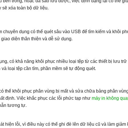
u bên trong, hoặc đã sao lưu được, việc định dạng lại có thể g
y sẽ xóa toàn bộ dữ liệu.
 chuyên dụng có thể quét sâu vào USB để tìm kiếm và khôi ph
giao diện thân thiện và dễ sử dụng.
, có khả năng khôi phục nhiều loại tệp từ các thiết bị lưu trữ
và loại tệp cần tìm, phần mềm sẽ tự động quét.
có thể khôi phục phân vùng bị mất và sửa chữa bảng phân vùng
hất định. Việc khắc phục các lỗi phức tạp như
máy in không qua
hẫn tương tự.
t hiện lỗi, vì điều này có thể ghi đè lên dữ liệu cũ và làm giảm