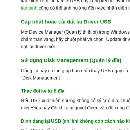
xác định xem lỗi nằm ở USB hay cổng kết nối. Đôi k
tân bình
cũng có thể ảnh hưởng đến việc nhận diện thi
Cập nhật hoặc cài đặt lại Driver USB
Mở Device Manager (Quản lý thiết bị) trong Windows, 
chấm than vàng, hãy chuột phải và chọn “Update driv
đặt lại driver mới.
Sử dụng Disk Management (Quản lý đĩa)
Công cụ này có thể giúp bạn nhìn thấy USB ngay cả k
“Disk Management”.
Thay đổi ký tự ổ đĩa
Nếu USB xuất hiện nhưng không có ký tự ổ đĩa, chuộ
mới. Điều này đôi khi giải quyết được vấn đề xung độ
Định dạng lại USB (chỉ khi không còn cách nào k