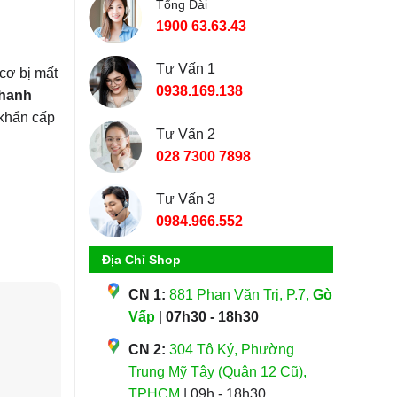
Tổng Đài
1900 63.63.43
Tư Vấn 1
cơ bị mất
0938.169.138
nhanh
 khẩn cấp
Tư Vấn 2
028 7300 7898
Tư Vấn 3
0984.966.552
Địa Chỉ Shop
CN 1:
881 Phan Văn Trị, P.7,
Gò
Vấp
|
07h30 - 18h30
CN 2:
304 Tô Ký, Phường
Trung Mỹ Tây (Quận 12 Cũ),
TPHCM
| 09h - 18h30