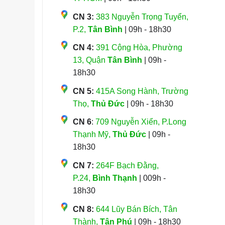
CN 3:
383 Nguyễn Trọng Tuyển,
P.2,
Tân Bình
| 09h - 18h30
CN 4:
391 Cộng Hòa, Phường
13, Quận
Tân Bình
| 09h -
18h30
CN 5:
415A Song Hành, Trường
Thọ,
Thủ Đức
| 09h - 18h30
CN 6
:
709 Nguyễn Xiển, P.Long
Thạnh Mỹ,
Thủ Đức
| 09h -
18h30
CN 7:
264F Bạch Đằng,
P.24,
Bình Thạnh
| 009h -
18h30
CN 8:
644 Lũy Bán Bích, Tân
Thành,
Tân Phú
| 09h - 18h30