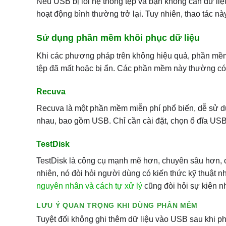
Nếu USB bị lỗi hệ thống tệp và bạn không cần dữ liệ
hoạt động bình thường trở lại. Tuy nhiên, thao tác nà
Sử dụng phần mềm khôi phục dữ liệu
Khi các phương pháp trên không hiệu quả, phần mềm
tệp đã mất hoặc bị ẩn. Các phần mềm này thường có 
Recuva
Recuva là một phần mềm miễn phí phổ biến, dễ sử dụng
nhau, bao gồm USB. Chỉ cần cài đặt, chọn ổ đĩa USB 
TestDisk
TestDisk là công cụ mạnh mẽ hơn, chuyên sâu hơn, 
nhiên, nó đòi hỏi người dùng có kiến thức kỹ thuật n
nguyên nhân và cách tự xử lý
cũng đòi hỏi sự kiên n
LƯU Ý QUAN TRỌNG KHI DÙNG PHẦN MỀM
Tuyệt đối không ghi thêm dữ liệu vào USB sau khi phá