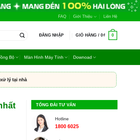
FAQ
Giới Thiệu
Liên Hệ
0
ĐĂNG NHẬP
GIỎ HÀNG /
0
₫
Đồng Bộ
Màn Hình Máy Tính
Downoad
ử lý tại nhà
nhất
TỔNG ĐÀI TƯ VẤN
Hotline
1800 6025