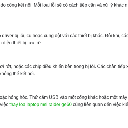
 cổng kết nối. Mỗi loại lỗi sẽ có cách tiếp cận và xử lý khác n
er bị lỗi, cũ hoặc xung đột với các thiết bị khác. Đôi khi, cá
diện thiết bị lưu trữ.
i rớt, hoặc các chip điều khiển bên trong bị lỗi. Các chân tiếp 
hông thể kết nối.
o hoặc hỏng hóc. Thử cắm USB vào một cổng khác hoặc một máy 
 việc
thay loa laptop msi raider ge60
cũng liên quan đến việc kiể