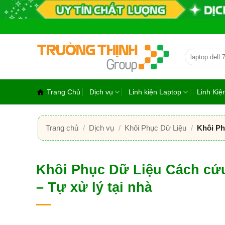
Bỏ
qua
nội
dung
Tìm
kiếm:
Trang Chủ
Dịch vụ
Linh kiện Laptop
Linh Ki
Trang chủ
/
Dịch vụ
/
Khôi Phục Dữ Liệu
/
Khôi Ph
Khôi Phục Dữ Liệu Cách cứ
– Tự xử lý tại nhà