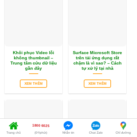
Khôi phục Video lỗi
Surface Microsoft Store
không thumbnail –
trên tải ứng dụng rất
Trung tâm cứu dữ liệu
chậm là vì sao? – Cách
gần đây
tự xử lý tại nhà
XEM THÊM
XEM THÊM
1800 6025
Trang chủ
(0₫/phút)
Nhắn tin
Chat Zalo
Chỉ đường