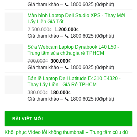
gốc
hiện
Giá tham khảo – 📞 1800 6025 (0đ/phút)
là:
tại
Màn hình Laptop Dell Studio XPS - Thay Mới
420.000₫.
là:
Lấy Liền Giá Tốt
280.000₫.
Giá
Giá
2.500.000
₫
1.200.000
₫
gốc
hiện
Giá tham khảo – 📞 1800 6025 (0đ/phút)
là:
tại
Sửa Webcam Laptop Dynabook L40 L50 -
2.500.000₫.
là:
Trung tâm sửa chữa giá rẻ TPHCM
1.200.000₫.
Giá
Giá
700.000
₫
300.000
₫
gốc
hiện
Giá tham khảo – 📞 1800 6025 (0đ/phút)
là:
tại
Bản lề Laptop Dell Latitude E4310 E4320 -
700.000₫.
là:
Thay Lấy Liền - Giá Rẻ TPHCM
300.000₫.
Giá
Giá
380.000
₫
180.000
₫
gốc
hiện
Giá tham khảo – 📞 1800 6025 (0đ/phút)
là:
tại
380.000₫.
là:
180.000₫.
BÀI VIẾT MỚI
Khôi phục Video lỗi không thumbnail – Trung tâm cứu dữ