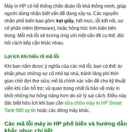
Máy in HP có hệ thống chẩn đoán lỗi khá thông minh, giúp
người dùng nhận biết vấn đề đang xảy ra. Các nguyên
nhân phổ biến bao gồm:
kẹt giấy
, hết mực, lỗi kết nối, sự
cố phần mềm (firmware), hoặc hỏng hóc linh kiện bên
trong. Mỗi mã lỗi sẽ tương ứng với một vấn đề cụ thể, đòi
hỏi cách tiếp cận khác nhau.
Lợi ích khi hiểu rõ mã lỗi
Khi bạn nắm được ý nghĩa của các mã lỗi, bạn có thể:
tự
khắc phục
những sự cố nhỏ tại nhà, tránh lãng phí thời
gian chờ đợi thợ sửa; mô tả chính xác vấn đề cho kỹ thuật
viên khi cần hỗ trợ; và quan trọng nhất là bảo vệ máy in
khỏi những hư hỏng nặng hơn do xử lý sai cách. Điều này
đặc biệt hữu ích khi bạn cần
sửa chữa máy in HP Smart
Tank 580 uy tín
hoặc các dòng máy khác.
Các mã lỗi máy in HP phổ biến và hướng dẫn
khắc phục chi tiết