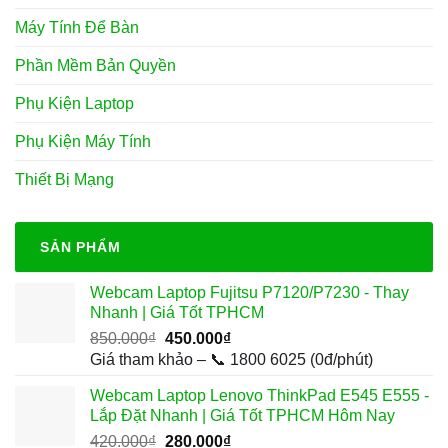
Máy Tính Để Bàn
Phần Mềm Bản Quyền
Phụ Kiện Laptop
Phụ Kiện Máy Tính
Thiết Bị Mạng
SẢN PHẨM
Webcam Laptop Fujitsu P7120/P7230 - Thay
Nhanh | Giá Tốt TPHCM
Giá
Giá
850.000
₫
450.000
₫
gốc
hiện
Giá tham khảo – 📞 1800 6025 (0đ/phút)
là:
tại
Webcam Laptop Lenovo ThinkPad E545 E555 -
850.000₫.
là:
Lắp Đặt Nhanh | Giá Tốt TPHCM Hôm Nay
450.000₫.
Giá
Giá
420.000
₫
280.000
₫