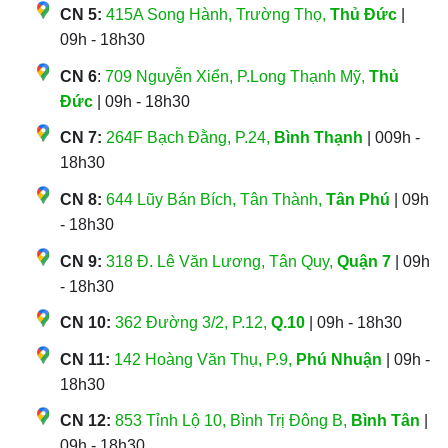
CN 5:
415A Song Hành, Trường Thọ,
Thủ Đức
|
09h - 18h30
CN 6
:
709 Nguyễn Xiển, P.Long Thạnh Mỹ,
Thủ
Đức
| 09h - 18h30
CN 7:
264F Bạch Đằng, P.24,
Bình Thạnh
| 009h -
18h30
CN 8:
644 Lũy Bán Bích, Tân Thành,
Tân Phú
| 09h
- 18h30
CN 9:
318 Đ. Lê Văn Lương, Tân Quy,
Quận 7
| 09h
- 18h30
CN 10:
362 Đường 3/2, P.12,
Q.10
| 09h - 18h30
CN 11:
142 Hoàng Văn Thụ, P.9,
Phú Nhuận
| 09h -
18h30
CN 12:
853 Tỉnh Lộ 10, Bình Trị Đông B,
Bình Tân
|
09h - 18h30