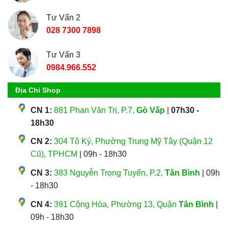
Tư Vấn 2
028 7300 7898
Tư Vấn 3
0984.966.552
Địa Chỉ Shop
CN 1:
881 Phan Văn Trị, P.7,
Gò Vấp
|
07h30 -
18h30
CN 2:
304 Tô Ký, Phường Trung Mỹ Tây (Quận 12
Cũ), TPHCM
| 09h - 18h30
CN 3:
383 Nguyễn Trọng Tuyển, P.2,
Tân Bình
| 09h
- 18h30
CN 4:
391 Cộng Hòa, Phường 13, Quận
Tân Bình
|
09h - 18h30