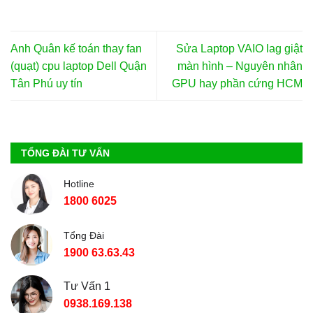
Anh Quân kế toán thay fan
Sửa Laptop VAIO lag giật
(quạt) cpu laptop Dell Quận
màn hình – Nguyên nhân
Tân Phú uy tín
GPU hay phần cứng HCM
TỔNG ĐÀI TƯ VẤN
Hotline
1800 6025
Tổng Đài
1900 63.63.43
Tư Vấn 1
0938.169.138