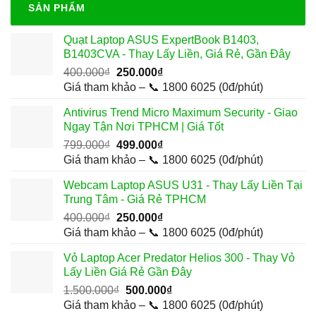
SẢN PHẨM
Quạt Laptop ASUS ExpertBook B1403,
B1403CVA - Thay Lấy Liền, Giá Rẻ, Gần Đây
Giá
Giá
400.000
₫
250.000
₫
gốc
hiện
Giá tham khảo – 📞 1800 6025 (0đ/phút)
là:
tại
Antivirus Trend Micro Maximum Security - Giao
400.000₫.
là:
Ngay Tận Nơi TPHCM | Giá Tốt
250.000₫.
Giá
Giá
799.000
₫
499.000
₫
gốc
hiện
Giá tham khảo – 📞 1800 6025 (0đ/phút)
là:
tại
Webcam Laptop ASUS U31 - Thay Lấy Liền Tại
799.000₫.
là:
Trung Tâm - Giá Rẻ TPHCM
499.000₫.
Giá
Giá
400.000
₫
250.000
₫
gốc
hiện
Giá tham khảo – 📞 1800 6025 (0đ/phút)
là:
tại
Vỏ Laptop Acer Predator Helios 300 - Thay Vỏ
400.000₫.
là:
Lấy Liền Giá Rẻ Gần Đây
250.000₫.
Giá
Giá
1.500.000
₫
500.000
₫
gốc
hiện
Giá tham khảo – 📞 1800 6025 (0đ/phút)