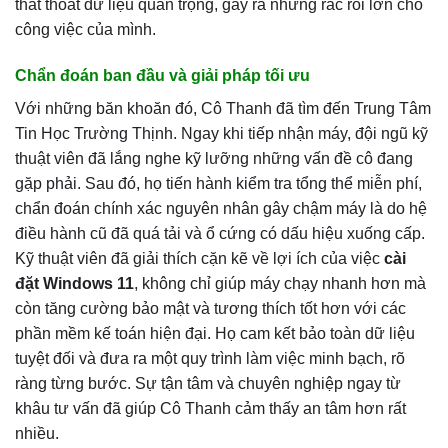
thất thoát dữ liệu quan trọng, gây ra những rắc rối lớn cho
công việc của mình.
Chẩn đoán ban đầu và giải pháp tối ưu
Với những băn khoăn đó, Cô Thanh đã tìm đến Trung Tâm
Tin Học Trường Thịnh. Ngay khi tiếp nhận máy, đội ngũ kỹ
thuật viên đã lắng nghe kỹ lưỡng những vấn đề cô đang
gặp phải. Sau đó, họ tiến hành kiểm tra tổng thể miễn phí,
chẩn đoán chính xác nguyên nhân gây chậm máy là do hệ
điều hành cũ đã quá tải và ổ cứng có dấu hiệu xuống cấp.
Kỹ thuật viên đã giải thích cặn kẽ về lợi ích của việc
cài
đặt Windows 11
, không chỉ giúp máy chạy nhanh hơn mà
còn tăng cường bảo mật và tương thích tốt hơn với các
phần mềm kế toán hiện đại. Họ cam kết bảo toàn dữ liệu
tuyệt đối và đưa ra một quy trình làm việc minh bạch, rõ
ràng từng bước. Sự tận tâm và chuyên nghiệp ngay từ
khâu tư vấn đã giúp Cô Thanh cảm thấy an tâm hơn rất
nhiều.