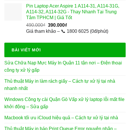
là:
tại
Pin Laptop Acer Aspire 1 A114-31, A114-31G,
1.500.000₫.
là:
A114-32, A114-32G - Thay Nhanh Tại Trung
500.000₫.
Tâm TPHCM | Giá Tốt
Giá
Giá
490.000
₫
390.000
₫
gốc
hiện
Giá tham khảo – 📞 1800 6025 (0đ/phút)
là:
tại
490.000₫.
là:
390.000₫.
BÀI VIẾT MỚI
Sửa Chữa Nạp Mực Máy In Quận 11 tận nơi – Điện thoại
công ty xử lý gấp
Thủ thuật Máy in làm rách giấy – Cách tự xử lý tại nhà
nhanh nhất
Windows Công ty cài Quận Gò Vấp xử lý laptop lỗi mất file
khởi động – Sửa gấp
Macbook tối ưu iCloud hiệu quả – Cách tự xử lý tại nhà
Thủ thuật Máy in báo Print Queue Error nguyên nhân –