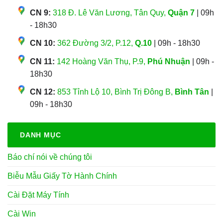
CN 9:
318 Đ. Lê Văn Lương, Tân Quy,
Quận 7
| 09h
- 18h30
CN 10:
362 Đường 3/2, P.12,
Q.10
| 09h - 18h30
CN 11:
142 Hoàng Văn Thụ, P.9,
Phú Nhuận
| 09h -
18h30
CN 12:
853 Tỉnh Lộ 10, Bình Trị Đông B,
Bình Tân
|
09h - 18h30
DANH MỤC
Báo chí nói về chúng tôi
Biễu Mẫu Giấy Tờ Hành Chính
Cài Đặt Máy Tính
Cài Win