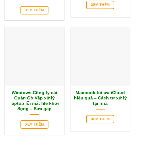
XEM THÊM
XEM THÊM
Windows Công ty cài
Macbook tối ưu iCloud
Quận Gò Vấp xử lý
hiệu quả – Cách tự xử lý
laptop lỗi mất file khởi
tại nhà
động – Sửa gấp
XEM THÊM
XEM THÊM