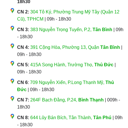
18h30
CN 2:
304 Tô Ký, Phường Trung Mỹ Tây (Quận 12
Cũ), TPHCM
| 09h - 18h30
CN 3:
383 Nguyễn Trọng Tuyển, P.2,
Tân Bình
| 09h
- 18h30
CN 4:
391 Cộng Hòa, Phường 13, Quận
Tân Bình
|
09h - 18h30
CN 5:
415A Song Hành, Trường Thọ,
Thủ Đức
|
09h - 18h30
CN 6
:
709 Nguyễn Xiển, P.Long Thạnh Mỹ,
Thủ
Đức
| 09h - 18h30
CN 7:
264F Bạch Đằng, P.24,
Bình Thạnh
| 009h -
18h30
CN 8:
644 Lũy Bán Bích, Tân Thành,
Tân Phú
| 09h
- 18h30