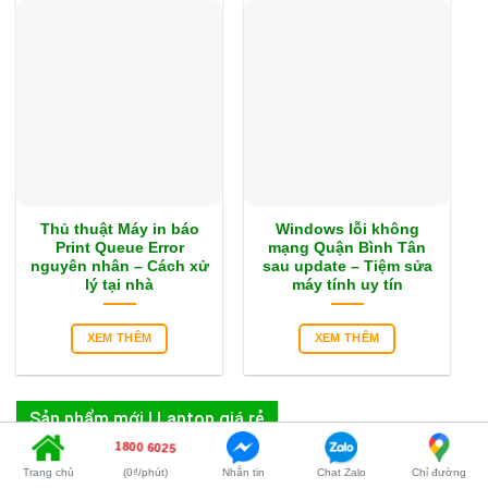
Thủ thuật Máy in báo
Windows lỗi không
Print Queue Error
mạng Quận Bình Tân
nguyên nhân – Cách xử
sau update – Tiệm sửa
lý tại nhà
máy tính uy tín
XEM THÊM
XEM THÊM
Sản phẩm mới | Laptop giá rẻ
1800 6025
Trang chủ
(0₫/phút)
Nhắn tin
Chat Zalo
Chỉ đường