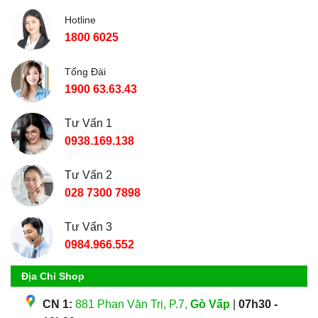
Hotline
1800 6025
Tổng Đài
1900 63.63.43
Tư Vấn 1
0938.169.138
Tư Vấn 2
028 7300 7898
Tư Vấn 3
0984.966.552
Địa Chỉ Shop
CN 1:
881 Phan Văn Trị, P.7,
Gò Vấp
|
07h30 -