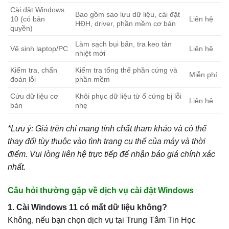
Cài đặt Windows
Bao gồm sao lưu dữ liệu, cài đặt
10 (có bản
Liên hệ
HĐH, driver, phần mềm cơ bản
quyền)
Làm sạch bụi bẩn, tra keo tản
Vệ sinh laptop/PC
Liên hệ
nhiệt mới
Kiểm tra, chẩn
Kiểm tra tổng thể phần cứng và
Miễn phí
đoán lỗi
phần mềm
Cứu dữ liệu cơ
Khôi phục dữ liệu từ ổ cứng bị lỗi
Liên hệ
bản
nhẹ
*Lưu ý: Giá trên chỉ mang tính chất tham khảo và có thể
thay đổi tùy thuộc vào tình trạng cụ thể của máy và thời
điểm. Vui lòng liên hệ trực tiếp để nhận báo giá chính xác
nhất.
Câu hỏi thường gặp về dịch vụ cài đặt Windows
1. Cài Windows 11 có mất dữ liệu không?
Không, nếu bạn chọn dịch vụ tại Trung Tâm Tin Học