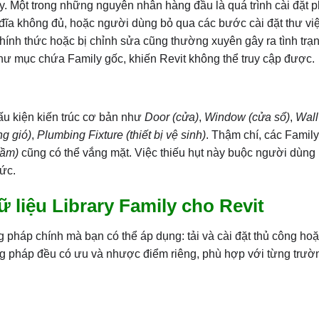
ily. Một trong những nguyên nhân hàng đầu là quá trình cài đặt
 đĩa không đủ, hoặc người dùng bỏ qua các bước cài đặt thư vi
hính thức hoặc bị chỉnh sửa cũng thường xuyên gây ra tình trạn
thư mục chứa Family gốc, khiến Revit không thể truy cập được.
cấu kiện kiến trúc cơ bản như
Door (cửa)
,
Window (cửa sổ)
,
Wall
ng gió)
,
Plumbing Fixture (thiết bị vệ sinh)
. Thậm chí, các Family
ầm)
cũng có thể vắng mặt. Việc thiếu hụt này buộc người dùng 
sức.
 liệu Library Family cho Revit
g pháp chính mà bạn có thể áp dụng: tải và cài đặt thủ công ho
ng pháp đều có ưu và nhược điểm riêng, phù hợp với từng trườ
g