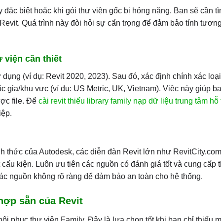
đặc biệt hoặc khi gói thư viện gốc bị hỏng nặng. Bạn sẽ cần t
o Revit. Quá trình này đòi hỏi sự cẩn trọng để đảm bảo tính tương
 viện cần thiết
 dụng (ví dụ: Revit 2020, 2023). Sau đó, xác định chính xác loạ
ốc gia/khu vực (ví dụ: US Metric, UK, Vietnam). Việc này giúp bạ
ợc file. Để
cài revit thiếu library family nạp dữ liệu trung tâm hỗ 
iệp.
nh thức của Autodesk, các diễn đàn Revit lớn như RevitCity.com
cấu kiện. Luôn ưu tiên các nguồn có đánh giá tốt và cung cấp t
 các nguồn không rõ ràng để đảm bảo an toàn cho hệ thống.
hợp sẵn của Revit
i phục thư viện Family. Đây là lựa chọn tốt khi bạn chỉ thiếu m