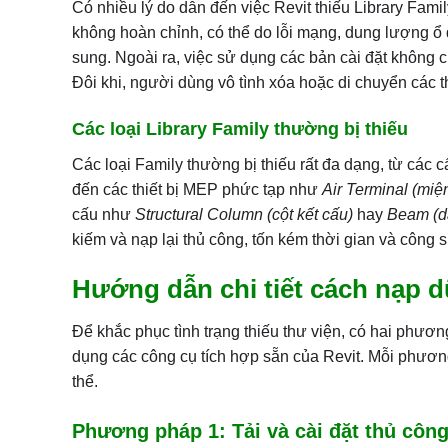
Có nhiều lý do dẫn đến việc Revit thiếu Library Fam
không hoàn chỉnh, có thể do lỗi mạng, dung lượng ổ
sung. Ngoài ra, việc sử dụng các bản cài đặt không c
Đôi khi, người dùng vô tình xóa hoặc di chuyển các 
Các loại Library Family thường bị thiếu
Các loại Family thường bị thiếu rất đa dạng, từ các 
đến các thiết bị MEP phức tạp như
Air Terminal (miệ
cấu như
Structural Column (cột kết cấu)
hay
Beam (d
kiếm và nạp lại thủ công, tốn kém thời gian và công 
Hướng dẫn chi tiết cách nạp dữ
Để khắc phục tình trạng thiếu thư viện, có hai phươn
dụng các công cụ tích hợp sẵn của Revit. Mỗi phươ
thể.
Phương pháp 1: Tải và cài đặt thủ côn