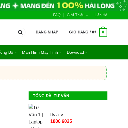
FAQ
Giới Thiệu
Liên Hệ
0
ĐĂNG NHẬP
GIỎ HÀNG /
0
₫
Đồng Bộ
Màn Hình Máy Tính
Downoad
TỔNG ĐÀI TƯ VẤN
Hotline
1800 6025