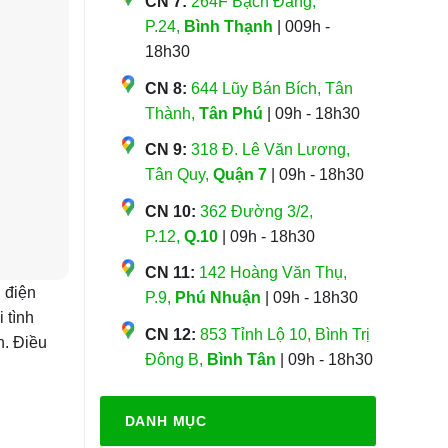
CN 7:
264F Bạch Đằng,
P.24,
Bình Thạnh
| 009h -
18h30
CN 8:
644 Lũy Bán Bích, Tân
Thành,
Tân Phú
| 09h - 18h30
CN 9:
318 Đ. Lê Văn Lương,
Tân Quy,
Quận 7
| 09h - 18h30
CN 10:
362 Đường 3/2,
P.12,
Q.10
| 09h - 18h30
CN 11:
142 Hoàng Văn Thụ,
ơ điện
P.9,
Phú Nhuận
| 09h - 18h30
 tình
CN 12:
853 Tỉnh Lộ 10, Bình Trị
h. Điều
Đông B,
Bình Tân
| 09h - 18h30
DANH MỤC