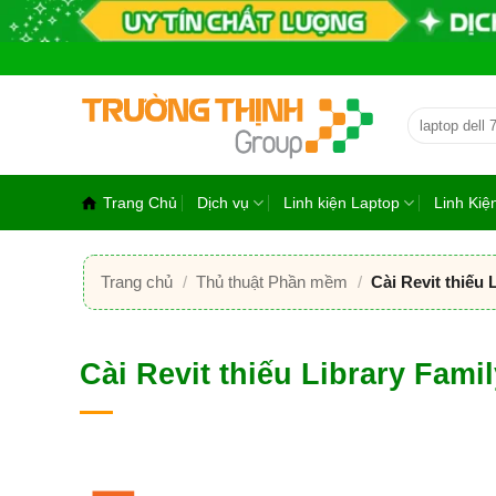
Bỏ
qua
nội
dung
Tìm
kiếm:
Trang Chủ
Dịch vụ
Linh kiện Laptop
Linh Ki
Trang chủ
/
Thủ thuật Phần mềm
/
Cài Revit thiếu 
Cài Revit thiếu Library Famil