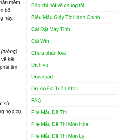
 phần mềm
Báo chí nói về chúng tôi
ện bổ
Biễu Mẫu Giấy Tờ Hành Chính
g này.
Cài Đặt Máy Tính
Cài Win
 (tường)
Chưa phân loại
 về kết
Dịch vụ
phải tìm
Downoad
Dự Án Đã Triển Khai
FAQ
ặc sử
ng hợp cụ
File Mẫu Đề Thi
File Mẫu Đề Thi Môn Hóa
File Mẫu Đề Thi Môn Lý