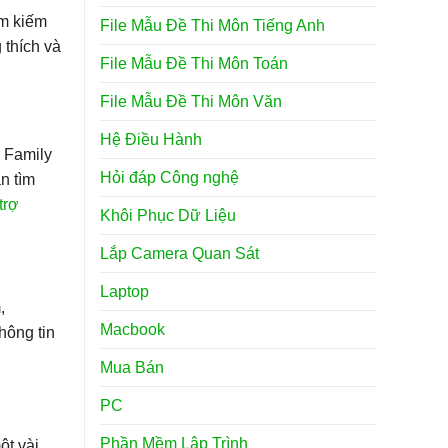
ìm kiếm
File Mẫu Đề Thi Môn Tiếng Anh
 thích và
File Mẫu Đề Thi Môn Toán
File Mẫu Đề Thi Môn Văn
Hệ Điều Hành
i Family
Hỏi đáp Công nghệ
n tìm
trợ
Khôi Phục Dữ Liệu
Lắp Camera Quan Sát
Laptop
,
Macbook
hông tin
Mua Bán
PC
Phần Mềm Lập Trình
ột vài