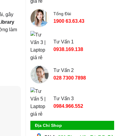
Tổng Đài
ải, gây
1900 63.63.43
ibrary
ường làm
Tư Vấn 1
0938.169.138
Tư Vấn 2
028 7300 7898
Tư Vấn 3
0984.966.552
Địa Chỉ Shop