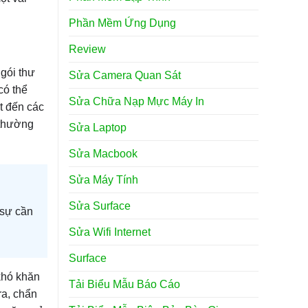
Phần Mềm Ứng Dụng
Review
 gói thư
Sửa Camera Quan Sát
có thể
Sửa Chữa Nạp Mực Máy In
t đến các
 thường
Sửa Laptop
Sửa Macbook
Sửa Máy Tính
Sửa Surface
 sự cần
Sửa Wifi Internet
Surface
khó khăn
Tải Biểu Mẫu Báo Cáo
ra, chẩn