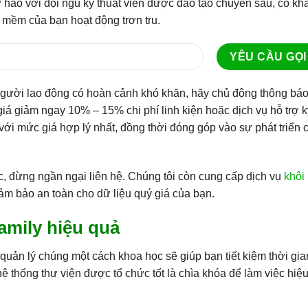
ự hào với đội ngũ kỹ thuật viên được đào tạo chuyên sâu, có k
 mềm của bạn hoạt động trơn tru.
 người lao động có hoàn cảnh khó khăn, hãy chủ động thông bá
á giảm ngay 10% – 15% chi phí linh kiện hoặc dịch vụ hỗ trợ kỹ
ới mức giá hợp lý nhất, đồng thời đóng góp vào sự phát triển 
ác, đừng ngần ngại liên hệ. Chúng tôi còn cung cấp dịch vụ
khôi
đảm bảo an toàn cho dữ liệu quý giá của bạn.
Family hiệu quả
 quản lý chúng một cách khoa học sẽ giúp bạn tiết kiệm thời gi
hệ thống thư viện được tổ chức tốt là chìa khóa để làm việc hiệ