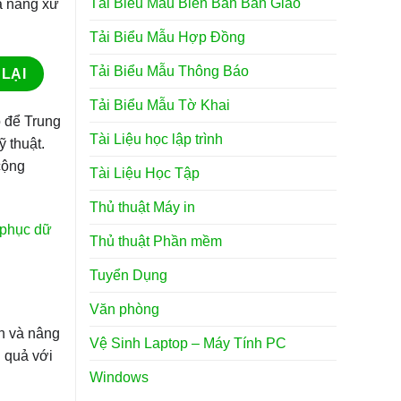
Tải Biểu Mẫu Biên Bản Bàn Giao
hả năng xử
Tải Biểu Mẫu Hợp Đồng
Tải Biểu Mẫu Thông Báo
Tải Biểu Mẫu Tờ Khai
o để Trung
Tài Liệu học lập trình
 thuật.
cộng
Tài Liệu Học Tập
Thủ thuật Máy in
 phục dữ
Thủ thuật Phần mềm
Tuyển Dụng
Văn phòng
an và nâng
Vệ Sinh Laptop – Máy Tính PC
u quả với
Windows