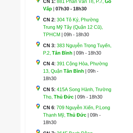
CN 1:
881 Phan Văn Trị, P.7,
Gò
Vấp
|
07h30 - 18h30
CN 2:
304 Tô Ký, Phường
Trung Mỹ Tây (Quận 12 Cũ),
TPHCM
| 09h - 18h30
CN 3:
383 Nguyễn Trọng Tuyển,
P.2,
Tân Bình
| 09h - 18h30
CN 4:
391 Cộng Hòa, Phường
13, Quận
Tân Bình
| 09h -
18h30
CN 5:
415A Song Hành, Trường
Thọ,
Thủ Đức
| 09h - 18h30
CN 6
:
709 Nguyễn Xiển, P.Long
Thạnh Mỹ,
Thủ Đức
| 09h -
18h30