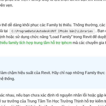
yên vẹn.
ó thể dễ dàng khôi phục các Family bị thiếu. Thông thường, các
là tại
. Bạn 
C:\ProgramData\Autodesk\RVT [Phiên bản]\Libraries
định hoặc sử dụng chức năng “Load Family” trong Revit để duyệ
t thiếu family tích hợp trung tâm hỗ trợ tphcm
mà các chuyên gia
ể làm chậm hiệu suất của Revit. Hãy chỉ nạp những Family thực
hệ thống.
khác nhau, nếu bạn chưa xác định rõ nguyên nhân lỗi hoặc gặp 
 kỹ sư trưởng của Trung Tâm Tin Học Trường Thịnh hỗ trợ kiểm t