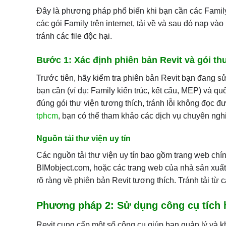
Đây là phương pháp phổ biến khi bạn cần các Family 
các gói Family trên internet, tải về và sau đó nạp và
tránh các file độc hại.
Bước 1: Xác định phiên bản Revit và gói thư
Trước tiên, hãy kiểm tra phiên bản Revit bạn đang sử
bạn cần (ví dụ: Family kiến trúc, kết cấu, MEP) và qu
đúng gói thư viện tương thích, tránh lỗi không đọc đư
tphcm
, bạn có thể tham khảo các dịch vụ chuyên ngh
Nguồn tải thư viện uy tín
Các nguồn tải thư viện uy tín bao gồm trang web chí
BIMobject.com, hoặc các trang web của nhà sản xuất 
rõ ràng về phiên bản Revit tương thích. Tránh tải từ
Phương pháp 2: Sử dụng công cụ tích 
Revit cung cấp một số công cụ giúp bạn quản lý và khô