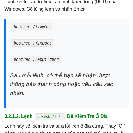
Boot Sector và dữ liệu cấu hình khởi động (BCD) của
Windows. Gõ từng lệnh và nhấn Enter:
bootrec /fixmbr
bootrec /fixboot
bootrec /rebuildbcd
Sau mỗi lệnh, có thể bạn sẽ nhận được
thông báo thành công hoặc yêu cầu xác
nhận.
3.2.1.2. Lệnh
Để Kiểm Tra Ổ Đĩa
chkdsk /f /r
Lệnh này sẽ kiểm tra và sửa lỗi trên ổ đĩa cứng. Thay “C:”