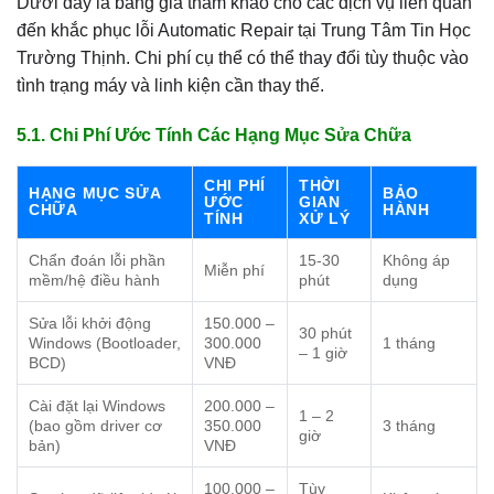
Dưới đây là bảng giá tham khảo cho các dịch vụ liên quan
đến khắc phục lỗi Automatic Repair tại Trung Tâm Tin Học
Trường Thịnh. Chi phí cụ thể có thể thay đổi tùy thuộc vào
tình trạng máy và linh kiện cần thay thế.
5.1. Chi Phí Ước Tính Các Hạng Mục Sửa Chữa
CHI PHÍ
THỜI
HẠNG MỤC SỬA
BẢO
ƯỚC
GIAN
CHỮA
HÀNH
TÍNH
XỬ LÝ
Chẩn đoán lỗi phần
15-30
Không áp
Miễn phí
mềm/hệ điều hành
phút
dụng
Sửa lỗi khởi động
150.000 –
30 phút
Windows (Bootloader,
300.000
1 tháng
– 1 giờ
BCD)
VNĐ
Cài đặt lại Windows
200.000 –
1 – 2
(bao gồm driver cơ
350.000
3 tháng
giờ
bản)
VNĐ
100.000 –
Tùy