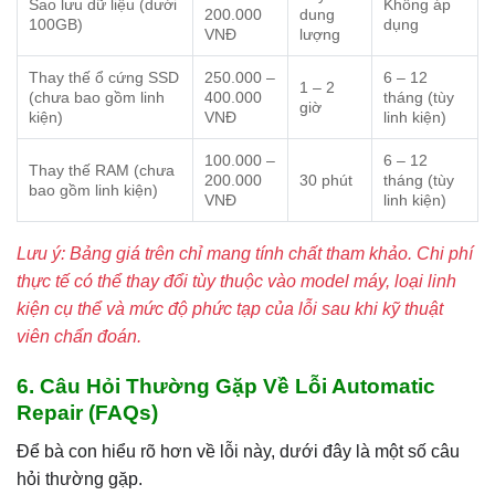
Sao lưu dữ liệu (dưới
Không áp
200.000
dung
100GB)
dụng
VNĐ
lượng
Thay thế ổ cứng SSD
250.000 –
6 – 12
1 – 2
(chưa bao gồm linh
400.000
tháng (tùy
giờ
kiện)
VNĐ
linh kiện)
100.000 –
6 – 12
Thay thế RAM (chưa
200.000
30 phút
tháng (tùy
bao gồm linh kiện)
VNĐ
linh kiện)
Lưu ý: Bảng giá trên chỉ mang tính chất tham khảo. Chi phí
thực tế có thể thay đổi tùy thuộc vào model máy, loại linh
kiện cụ thể và mức độ phức tạp của lỗi sau khi kỹ thuật
viên chẩn đoán.
6. Câu Hỏi Thường Gặp Về Lỗi Automatic
Repair (FAQs)
Để bà con hiểu rõ hơn về lỗi này, dưới đây là một số câu
hỏi thường gặp.