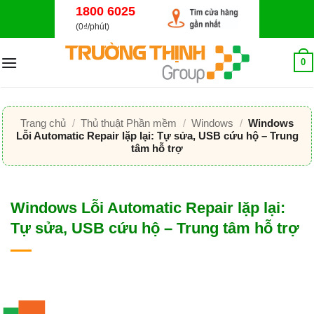
Bỏ
1800 6025
qua
(0₫/phút)
nội
dung
0
Trang chủ
/
Thủ thuật Phần mềm
/
Windows
/
Windows
Lỗi Automatic Repair lặp lại: Tự sửa, USB cứu hộ – Trung
tâm hỗ trợ
Windows Lỗi Automatic Repair lặp lại:
Tự sửa, USB cứu hộ – Trung tâm hỗ trợ