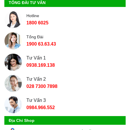
TỔNG ĐÀI TƯ VẤN
Hotline
1800 6025
Tổng Đài
1900 63.63.43
Tư Vấn 1
0938.169.138
Tư Vấn 2
028 7300 7898
Tư Vấn 3
0984.966.552
Địa Chỉ Shop