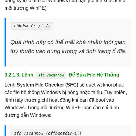
bằng ký tự ổ đĩa cài Windows của bạn (có thể khác khi ở
môi trường WinPE):
chkdsk C: /f /r
Quá trình này có thể mất khá nhiều thời gian
tùy thuộc vào dung lượng và tình trạng ổ đĩa.
3.2.1.3. Lệnh
Để Sửa File Hệ Thống
sfc /scannow
Lệnh
System File Checker (SFC)
sẽ quét và khôi phục
các file hệ thống Windows bị hỏng hoặc thiếu. Tuy nhiên,
lệnh này thường chỉ hoạt động khi bạn đã boot vào
Windows. Trong môi trường WinPE, bạn cần chỉ định
đường dẫn Windows:
sfc /scannow /offbootdir=C:\