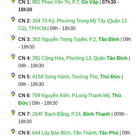
CN 1:
881 Phan Văn Trị, P.7,
Gò Vấp
|
07h30 -
18h30
CN 2:
304 Tô Ký, Phường Trung Mỹ Tây (Quận 12
Cũ), TPHCM
| 09h - 18h30
CN 3:
383 Nguyễn Trọng Tuyển, P.2,
Tân Bình
| 09h
- 18h30
CN 4:
391 Cộng Hòa, Phường 13, Quận
Tân Bình
|
09h - 18h30
CN 5:
415A Song Hành, Trường Thọ,
Thủ Đức
|
09h - 18h30
CN 6
:
709 Nguyễn Xiển, P.Long Thạnh Mỹ,
Thủ
Đức
| 09h - 18h30
CN 7:
264F Bạch Đằng, P.24,
Bình Thạnh
| 009h -
18h30
CN 8:
644 Lũy Bán Bích, Tân Thành,
Tân Phú
| 09h