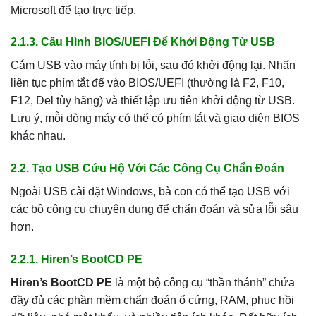
Microsoft để tạo trực tiếp.
2.1.3. Cấu Hình BIOS/UEFI Để Khởi Động Từ USB
Cắm USB vào máy tính bị lỗi, sau đó khởi động lại. Nhấn
liên tục phím tắt để vào BIOS/UEFI (thường là F2, F10,
F12, Del tùy hãng) và thiết lập ưu tiên khởi động từ USB.
Lưu ý, mỗi dòng máy có thể có phím tắt và giao diện BIOS
khác nhau.
2.2. Tạo USB Cứu Hộ Với Các Công Cụ Chẩn Đoán
Ngoài USB cài đặt Windows, bà con có thể tạo USB với
các bộ công cụ chuyên dụng để chẩn đoán và sửa lỗi sâu
hơn.
2.2.1. Hiren’s BootCD PE
Hiren’s BootCD PE
là một bộ công cụ “thần thánh” chứa
đầy đủ các phần mềm chẩn đoán ổ cứng, RAM, phục hồi