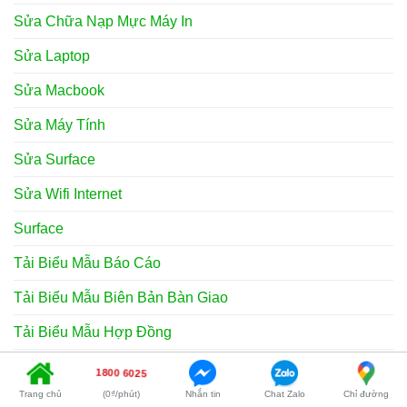
Sửa Chữa Nạp Mực Máy In
Sửa Laptop
Sửa Macbook
Sửa Máy Tính
Sửa Surface
Sửa Wifi Internet
Surface
Tải Biểu Mẫu Báo Cáo
Tải Biểu Mẫu Biên Bản Bàn Giao
Tải Biểu Mẫu Hợp Đồng
Tải Biểu Mẫu Thông Báo
1800 6025
Trang chủ
(0₫/phút)
Nhắn tin
Chat Zalo
Chỉ đường
Tải Biểu Mẫu Tờ Khai