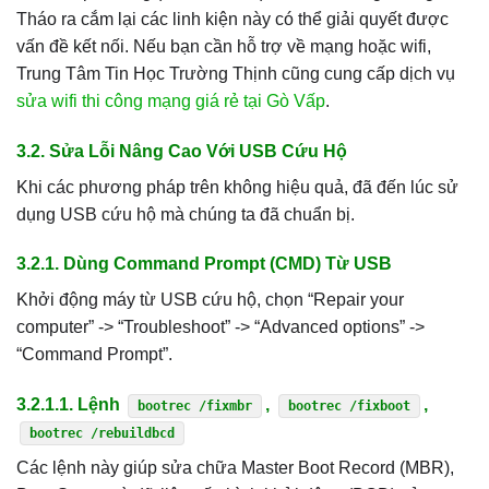
Tháo ra cắm lại các linh kiện này có thể giải quyết được
vấn đề kết nối. Nếu bạn cần hỗ trợ về mạng hoặc wifi,
Trung Tâm Tin Học Trường Thịnh cũng cung cấp dịch vụ
sửa wifi thi công mạng giá rẻ tại Gò Vấp
.
3.2. Sửa Lỗi Nâng Cao Với USB Cứu Hộ
Khi các phương pháp trên không hiệu quả, đã đến lúc sử
dụng USB cứu hộ mà chúng ta đã chuẩn bị.
3.2.1. Dùng Command Prompt (CMD) Từ USB
Khởi động máy từ USB cứu hộ, chọn “Repair your
computer” -> “Troubleshoot” -> “Advanced options” ->
“Command Prompt”.
3.2.1.1. Lệnh
,
,
bootrec /fixmbr
bootrec /fixboot
bootrec /rebuildbcd
Các lệnh này giúp sửa chữa Master Boot Record (MBR),