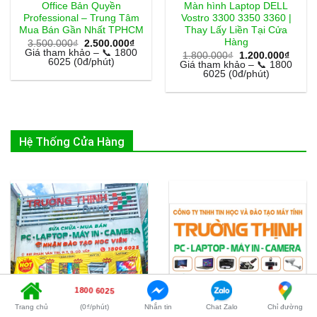
Office Bản Quyền
Màn hình Laptop DELL
Professional – Trung Tâm
Vostro 3300 3350 3360 |
Mua Bán Gần Nhất TPHCM
Thay Lấy Liền Tại Cửa
Hàng
Giá
Giá
3.500.000
₫
2.500.000
₫
gốc
hiện
Giá tham khảo – 📞 1800
Giá
Giá
1.800.000
₫
1.200.000
₫
là:
tại
6025 (0đ/phút)
gốc
hiện
Giá tham khảo – 📞 1800
3.500.000₫.
là:
là:
tại
6025 (0đ/phút)
2.500.000₫.
1.800.000₫.
là:
1.200
Hệ Thống Cửa Hàng
1800 6025
Trang chủ
(0₫/phút)
Nhắn tin
Chat Zalo
Chỉ đường