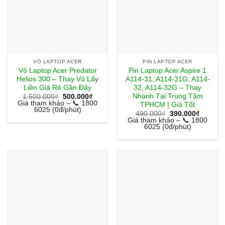
VỎ LAPTOP ACER
PIN LAPTOP ACER
Vỏ Laptop Acer Predator
Pin Laptop Acer Aspire 1
Helios 300 – Thay Vỏ Lấy
A114-31, A114-31G, A114-
Liền Giá Rẻ Gần Đây
32, A114-32G – Thay
Nhanh Tại Trung Tâm
Giá
Giá
1.500.000
₫
500.000
₫
gốc
hiện
Giá tham khảo – 📞 1800
TPHCM | Giá Tốt
là:
tại
6025 (0đ/phút)
Giá
Giá
490.000
₫
390.000
₫
1.500.000₫.
là:
gốc
hiện
Giá tham khảo – 📞 1800
500.000₫.
là:
tại
6025 (0đ/phút)
490.000₫.
là:
390.000