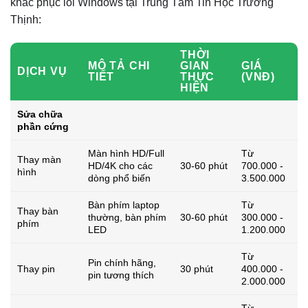
khắc phục lỗi Windows tại Trung Tâm Tin Học Trường
Thịnh:
THỜI
MÔ TẢ CHI
GIAN
GIÁ
DỊCH VỤ
TIẾT
THỰC
(VNĐ)
HIỆN
Sửa chữa
phần cứng
Màn hình HD/Full
Từ
Thay màn
HD/4K cho các
30-60 phút
700.000 -
hình
dòng phổ biến
3.500.000
Bàn phím laptop
Từ
Thay bàn
thường, bàn phím
30-60 phút
300.000 -
phím
LED
1.200.000
Từ
Pin chính hãng,
Thay pin
30 phút
400.000 -
pin tương thích
2.000.000
Từ