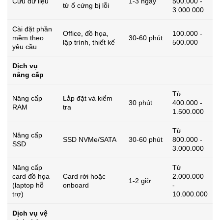
Cứu dữ liệu
1-3 ngày
500.000 -
từ ổ cứng bị lỗi
3.000.000
Cài đặt phần
Office, đồ họa,
100.000 -
mềm theo
30-60 phút
lập trình, thiết kế
500.000
yêu cầu
Dịch vụ
nâng cấp
Từ
Nâng cấp
Lắp đặt và kiểm
30 phút
400.000 -
RAM
tra
1.500.000
Từ
Nâng cấp
SSD NVMe/SATA
30-60 phút
800.000 -
SSD
3.000.000
Nâng cấp
Từ
card đồ họa
Card rời hoặc
2.000.000
1-2 giờ
(laptop hỗ
onboard
-
trợ)
10.000.000
Dịch vụ vệ