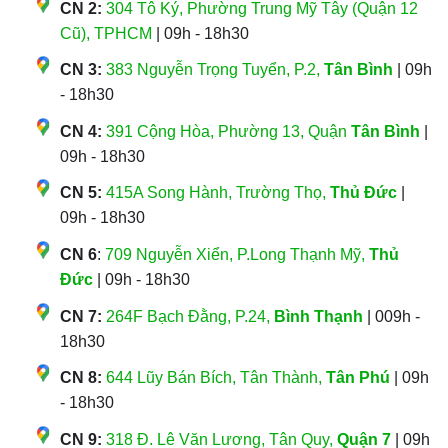
CN 2:
304 Tô Ký, Phường Trung Mỹ Tây (Quận 12
Cũ), TPHCM
| 09h - 18h30
CN 3:
383 Nguyễn Trọng Tuyển, P.2,
Tân Bình
| 09h
- 18h30
CN 4:
391 Cộng Hòa, Phường 13, Quận
Tân Bình
|
09h - 18h30
CN 5:
415A Song Hành, Trường Thọ,
Thủ Đức
|
09h - 18h30
CN 6
:
709 Nguyễn Xiển, P.Long Thạnh Mỹ,
Thủ
Đức
| 09h - 18h30
CN 7:
264F Bạch Đằng, P.24,
Bình Thạnh
| 009h -
18h30
CN 8:
644 Lũy Bán Bích, Tân Thành,
Tân Phú
| 09h
- 18h30
CN 9:
318 Đ. Lê Văn Lương, Tân Quy,
Quận 7
| 09h