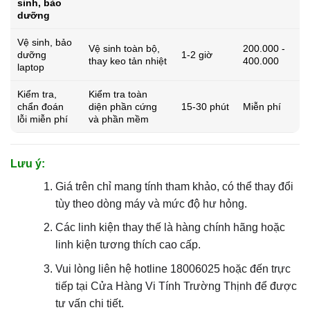
sinh, bảo
dưỡng
Vệ sinh, bảo
Vệ sinh toàn bộ,
200.000 -
dưỡng
1-2 giờ
thay keo tản nhiệt
400.000
laptop
Kiểm tra,
Kiểm tra toàn
chẩn đoán
diện phần cứng
15-30 phút
Miễn phí
lỗi miễn phí
và phần mềm
Lưu ý:
Giá trên chỉ mang tính tham khảo, có thể thay đổi
tùy theo dòng máy và mức độ hư hỏng.
Các linh kiện thay thế là hàng chính hãng hoặc
linh kiện tương thích cao cấp.
Vui lòng liên hệ hotline 18006025 hoặc đến trực
tiếp tại Cửa Hàng Vi Tính Trường Thịnh để được
tư vấn chi tiết.