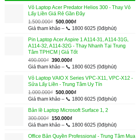
Vỏ Laptop Acer Predator Helios 300 - Thay Vỏ
Lấy Liền Giá Rẻ Gần Đây
Giá
Giá
1.500.000
₫
500.000
₫
gốc
hiện
Giá tham khảo – 📞 1800 6025 (0đ/phút)
là:
tại
Pin Laptop Acer Aspire 1 A114-31, A114-31G,
1.500.000₫.
là:
A114-32, A114-32G - Thay Nhanh Tại Trung
500.000₫.
Tâm TPHCM | Giá Tốt
Giá
Giá
490.000
₫
390.000
₫
gốc
hiện
Giá tham khảo – 📞 1800 6025 (0đ/phút)
là:
tại
Vỏ Laptop VAIO X Series VPC-X11, VPC-X12 -
490.000₫.
là:
Sửa Lấy Liền - Trung Tâm Uy Tín
390.000₫.
Giá
Giá
1.000.000
₫
500.000
₫
gốc
hiện
Giá tham khảo – 📞 1800 6025 (0đ/phút)
là:
tại
Bản lề Laptop Microsoft Surface 1, 2
1.000.000₫.
là:
Giá
Giá
300.000
₫
150.000
₫
500.000₫.
gốc
hiện
Giá tham khảo – 📞 1800 6025 (0đ/phút)
là:
tại
Office Bản Quyền Professional - Trung Tâm Mua
300.000₫.
là: