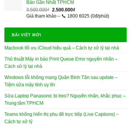
Bán Gần Nhất TPHCM
150.000₫.
Giá
Giá
3.500.000
₫
2.500.000
₫
gốc
hiện
Giá tham khảo – 📞 1800 6025 (0đ/phút)
là:
tại
3.500.000₫.
là:
2.500.000₫.
BÀI VIẾT MỚI
Macbook tối ưu iCloud hiệu quả – Cách tự xử lý tại nhà
Thủ thuật Máy in báo Print Queue Error nguyên nhân –
Cách xử lý tại nhà
Windows lỗi không mạng Quận Bình Tân sau update –
Tiệm sửa máy tính uy tín
Sửa Laptop Panasonic bị treo? Nguyên nhân, khắc phục –
Trung tâm TPHCM
Teams không hiển thị phụ đề trực tiếp (Live Captions) –
Cách tự xử lý