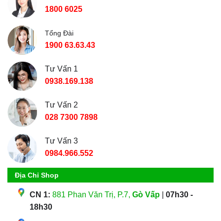
1800 6025
Tổng Đài
1900 63.63.43
Tư Vấn 1
0938.169.138
Tư Vấn 2
028 7300 7898
Tư Vấn 3
0984.966.552
Địa Chỉ Shop
CN 1:
881 Phan Văn Trị, P.7,
Gò Vấp
|
07h30 -
18h30