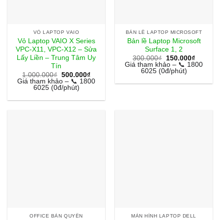
VỎ LAPTOP VAIO
BẢN LỀ LAPTOP MICROSOFT
Vỏ Laptop VAIO X Series
Bản lề Laptop Microsoft
VPC-X11, VPC-X12 – Sửa
Surface 1, 2
Lấy Liền – Trung Tâm Uy
Giá
Giá
300.000
₫
150.000
₫
gốc
hiện
Giá tham khảo – 📞 1800
Tín
là:
tại
6025 (0đ/phút)
Giá
Giá
1.000.000
₫
500.000
₫
300.000₫.
là:
gốc
hiện
Giá tham khảo – 📞 1800
150.000
là:
tại
6025 (0đ/phút)
1.000.000₫.
là:
500.000₫.
OFFICE BẢN QUYỀN
MÀN HÌNH LAPTOP DELL