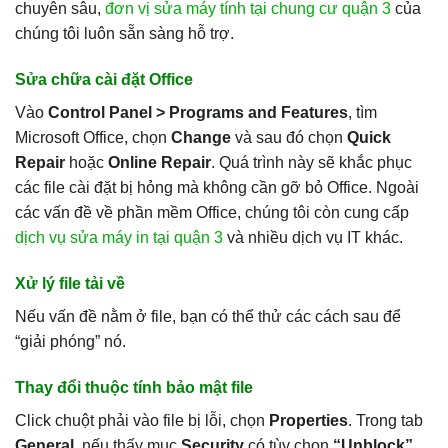
chuyên sâu,
đơn vị sửa máy tính tại chung cư quận 3
của
chúng tôi luôn sẵn sàng hỗ trợ.
Sửa chữa cài đặt Office
Vào
Control Panel > Programs and Features
, tìm
Microsoft Office, chọn
Change
và sau đó chọn
Quick
Repair
hoặc
Online Repair
. Quá trình này sẽ khắc phục
các file cài đặt bị hỏng mà không cần gỡ bỏ Office. Ngoài
các vấn đề về phần mềm Office, chúng tôi còn cung cấp
dịch vụ sửa máy in tại quận 3
và nhiều dịch vụ IT khác.
Xử lý file tải về
Nếu vấn đề nằm ở file, bạn có thể thử các cách sau để
“giải phóng” nó.
Thay đổi thuộc tính bảo mật file
Click chuột phải vào file bị lỗi, chọn
Properties
. Trong tab
General
, nếu thấy mục
Security
có tùy chọn
“Unblock”
,