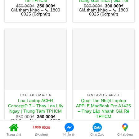
Tín TPHCM
Hàng Gần Nhất | Giá Tốt
Giá
Giá
Giá
Giá
450.000
₫
250.000
₫
500.000
₫
300.000
₫
gốc
hiện
gốc
hiện
Giá tham khảo – 📞 1800
Giá tham khảo – 📞 1800
là:
tại
là:
tại
6025 (0đ/phút)
6025 (0đ/phút)
450.000₫.
là:
500.000₫.
là:
250.000₫.
300.000
LOA LAPTOP ACER
FAN LAPTOP APPLE
Loa Laptop ACER
Quạt Tản Nhiệt Laptop
ConceptD 7 – Thay Loa Lấy
APPLE MacBook Pro A1425
Ngay | Trung Tâm TPHCM
– Thay Lắp Nhanh Giá Rẻ
TPHCM
Giá
Giá
650.000
₫
350.000
₫
gốc
hiện
Giá tham khảo – 📞 1800
Giá
Giá
550.000
₫
350.000
₫
là:
tại
6025 (0đ/phút)
gốc
hiện
Giá tham khảo – 📞 1800
1800 6025
650.000₫.
là:
là:
tại
6025 (0đ/phút)
350.000₫.
550.000₫.
là:
Trang chủ
(0₫/phút)
Nhắn tin
Chat Zalo
Chỉ đường
350.000