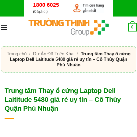
Bỏ
1800 6025
qua
(0₫/phút)
nội
dung
0
Trang chủ
/
Dự Án Đã Triển Khai
/
Trung tâm Thay ổ cứng
Laptop Dell Laititude 5480 giá rẻ uy tín – Cô Thùy Quận
Phú Nhuận
Trung tâm Thay ổ cứng Laptop Dell
Laititude 5480 giá rẻ uy tín – Cô Thùy
Quận Phú Nhuận