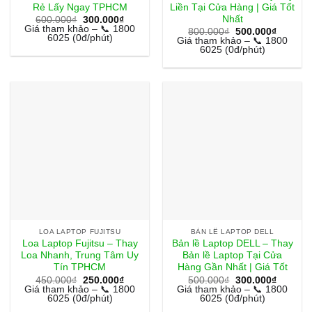
Rẻ Lấy Ngay TPHCM
Liền Tại Cửa Hàng | Giá Tốt
Nhất
Giá
Giá
600.000
₫
300.000
₫
gốc
hiện
Giá tham khảo – 📞 1800
Giá
Giá
800.000
₫
500.000
₫
là:
tại
6025 (0đ/phút)
gốc
hiện
Giá tham khảo – 📞 1800
600.000₫.
là:
là:
tại
6025 (0đ/phút)
300.000₫.
800.000₫.
là:
500.000
LOA LAPTOP FUJITSU
BẢN LỀ LAPTOP DELL
Loa Laptop Fujitsu – Thay
Bản lề Laptop DELL – Thay
Loa Nhanh, Trung Tâm Uy
Bản lề Laptop Tại Cửa
Tín TPHCM
Hàng Gần Nhất | Giá Tốt
Giá
Giá
Giá
Giá
450.000
₫
250.000
₫
500.000
₫
300.000
₫
gốc
hiện
gốc
hiện
Giá tham khảo – 📞 1800
Giá tham khảo – 📞 1800
là:
tại
là:
tại
6025 (0đ/phút)
6025 (0đ/phút)
450.000₫.
là:
500.000₫.
là: