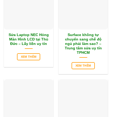
Sửa Laptop NEC Hỏng
Surface không tự
Màn Hình LCD tại Thủ
chuyển sang chế độ
Đức – Lấy liền uy tín
ngủ phải làm sao? –
Trung tâm sửa uy tín
TPHCM
XEM THÊM
XEM THÊM