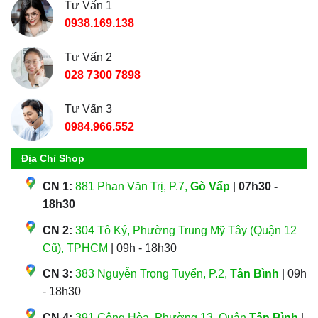
Tư Vấn 1
0938.169.138
Tư Vấn 2
028 7300 7898
Tư Vấn 3
0984.966.552
Địa Chỉ Shop
CN 1:
881 Phan Văn Trị, P.7,
Gò Vấp
|
07h30 -
18h30
CN 2:
304 Tô Ký, Phường Trung Mỹ Tây (Quận 12
Cũ), TPHCM
| 09h - 18h30
CN 3:
383 Nguyễn Trọng Tuyển, P.2,
Tân Bình
| 09h
- 18h30
CN 4:
391 Cộng Hòa, Phường 13, Quận
Tân Bình
|