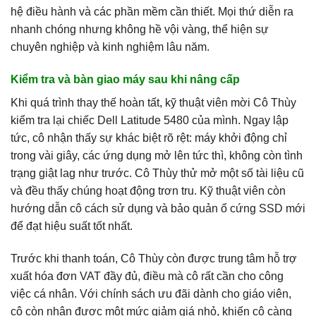
hệ điều hành và các phần mềm cần thiết. Mọi thứ diễn ra
nhanh chóng nhưng không hề vội vàng, thể hiện sự
chuyên nghiệp và kinh nghiệm lâu năm.
Kiểm tra và bàn giao máy sau khi nâng cấp
Khi quá trình thay thế hoàn tất, kỹ thuật viên mời Cô Thùy
kiểm tra lại chiếc Dell Latitude 5480 của mình. Ngay lập
tức, cô nhận thấy sự khác biệt rõ rệt: máy khởi động chỉ
trong vài giây, các ứng dụng mở lên tức thì, không còn tình
trạng giật lag như trước. Cô Thùy thử mở một số tài liệu cũ
và đều thấy chúng hoạt động trơn tru. Kỹ thuật viên còn
hướng dẫn cô cách sử dụng và bảo quản ổ cứng SSD mới
để đạt hiệu suất tốt nhất.
Trước khi thanh toán, Cô Thùy còn được trung tâm hỗ trợ
xuất hóa đơn VAT đầy đủ, điều mà cô rất cần cho công
việc cá nhân. Với chính sách ưu đãi dành cho giáo viên,
cô còn nhận được một mức giảm giá nhỏ, khiến cô càng