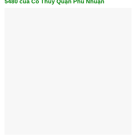
5480 của Cô Thùy Quận Phú Nhuận