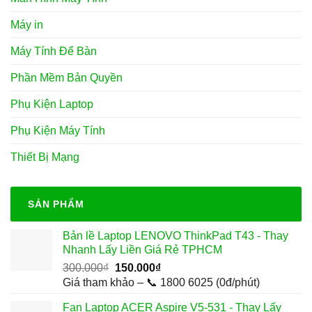
Máy in
Máy Tính Để Bàn
Phần Mềm Bản Quyền
Phụ Kiện Laptop
Phụ Kiện Máy Tính
Thiết Bị Mạng
SẢN PHẨM
Bản lề Laptop LENOVO ThinkPad T43 - Thay
Nhanh Lấy Liền Giá Rẻ TPHCM
Giá
Giá
300.000
₫
150.000
₫
gốc
hiện
Giá tham khảo – 📞 1800 6025 (0đ/phút)
là:
tại
Fan Laptop ACER Aspire V5-531 - Thay Lấy
300.000₫.
là: