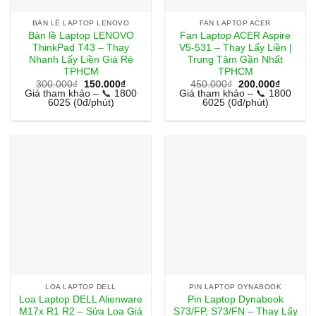
BẢN LỀ LAPTOP LENOVO
FAN LAPTOP ACER
Bản lề Laptop LENOVO
Fan Laptop ACER Aspire
ThinkPad T43 – Thay
V5-531 – Thay Lấy Liền |
Nhanh Lấy Liền Giá Rẻ
Trung Tâm Gần Nhất
TPHCM
TPHCM
Giá
Giá
Giá
Giá
300.000
₫
150.000
₫
450.000
₫
200.000
₫
gốc
hiện
gốc
hiện
Giá tham khảo – 📞 1800
Giá tham khảo – 📞 1800
là:
tại
là:
tại
6025 (0đ/phút)
6025 (0đ/phút)
300.000₫.
là:
450.000₫.
là:
150.000₫.
200.000
LOA LAPTOP DELL
PIN LAPTOP DYNABOOK
Loa Laptop DELL Alienware
Pin Laptop Dynabook
M17x R1 R2 – Sửa Loa Giá
S73/FP, S73/FN – Thay Lấy