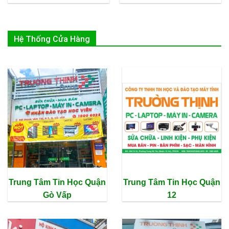
250.000₫.
300.000
Hệ Thống Cửa Hàng
Trung Tâm Tin Học Quận
Trung Tâm Tin Học Quận
Gò Vấp
12