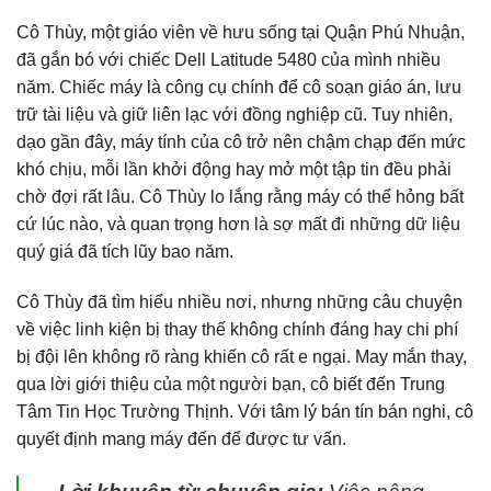
Cô Thùy, một giáo viên về hưu sống tại Quận Phú Nhuận,
đã gắn bó với chiếc Dell Latitude 5480 của mình nhiều
năm. Chiếc máy là công cụ chính để cô soạn giáo án, lưu
trữ tài liệu và giữ liên lạc với đồng nghiệp cũ. Tuy nhiên,
dạo gần đây, máy tính của cô trở nên chậm chạp đến mức
khó chịu, mỗi lần khởi động hay mở một tập tin đều phải
chờ đợi rất lâu. Cô Thùy lo lắng rằng máy có thể hỏng bất
cứ lúc nào, và quan trọng hơn là sợ mất đi những dữ liệu
quý giá đã tích lũy bao năm.
Cô Thùy đã tìm hiểu nhiều nơi, nhưng những câu chuyện
về việc linh kiện bị thay thế không chính đáng hay chi phí
bị đội lên không rõ ràng khiến cô rất e ngại. May mắn thay,
qua lời giới thiệu của một người bạn, cô biết đến Trung
Tâm Tin Học Trường Thịnh. Với tâm lý bán tín bán nghi, cô
quyết định mang máy đến để được tư vấn.