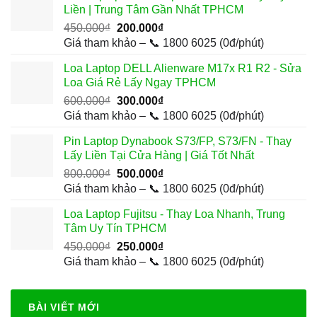
Liền | Trung Tâm Gần Nhất TPHCM
150.000₫.
Giá
Giá
450.000
₫
200.000
₫
gốc
hiện
Giá tham khảo – 📞 1800 6025 (0đ/phút)
là:
tại
Loa Laptop DELL Alienware M17x R1 R2 - Sửa
450.000₫.
là:
Loa Giá Rẻ Lấy Ngay TPHCM
200.000₫.
Giá
Giá
600.000
₫
300.000
₫
gốc
hiện
Giá tham khảo – 📞 1800 6025 (0đ/phút)
là:
tại
Pin Laptop Dynabook S73/FP, S73/FN - Thay
600.000₫.
là:
Lấy Liền Tại Cửa Hàng | Giá Tốt Nhất
300.000₫.
Giá
Giá
800.000
₫
500.000
₫
gốc
hiện
Giá tham khảo – 📞 1800 6025 (0đ/phút)
là:
tại
Loa Laptop Fujitsu - Thay Loa Nhanh, Trung
800.000₫.
là:
Tâm Uy Tín TPHCM
500.000₫.
Giá
Giá
450.000
₫
250.000
₫
gốc
hiện
Giá tham khảo – 📞 1800 6025 (0đ/phút)
là:
tại
450.000₫.
là:
250.000₫.
BÀI VIẾT MỚI