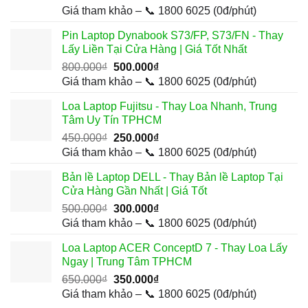
gốc
hiện
Giá tham khảo – 📞 1800 6025 (0đ/phút)
là:
tại
Pin Laptop Dynabook S73/FP, S73/FN - Thay
600.000₫.
là:
Lấy Liền Tại Cửa Hàng | Giá Tốt Nhất
300.000₫.
Giá
Giá
800.000
₫
500.000
₫
gốc
hiện
Giá tham khảo – 📞 1800 6025 (0đ/phút)
là:
tại
Loa Laptop Fujitsu - Thay Loa Nhanh, Trung
800.000₫.
là:
Tâm Uy Tín TPHCM
500.000₫.
Giá
Giá
450.000
₫
250.000
₫
gốc
hiện
Giá tham khảo – 📞 1800 6025 (0đ/phút)
là:
tại
Bản lề Laptop DELL - Thay Bản lề Laptop Tại
450.000₫.
là:
Cửa Hàng Gần Nhất | Giá Tốt
250.000₫.
Giá
Giá
500.000
₫
300.000
₫
gốc
hiện
Giá tham khảo – 📞 1800 6025 (0đ/phút)
là:
tại
Loa Laptop ACER ConceptD 7 - Thay Loa Lấy
500.000₫.
là:
Ngay | Trung Tâm TPHCM
300.000₫.
Giá
Giá
650.000
₫
350.000
₫
gốc
hiện
Giá tham khảo – 📞 1800 6025 (0đ/phút)
là:
tại