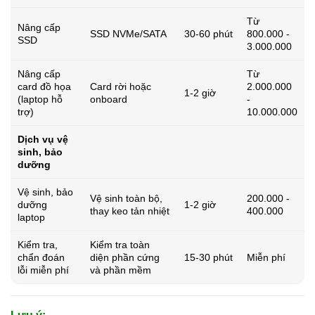
Từ
Nâng cấp
SSD NVMe/SATA
30-60 phút
800.000 -
SSD
3.000.000
Nâng cấp
Từ
card đồ họa
Card rời hoặc
2.000.000
1-2 giờ
(laptop hỗ
onboard
-
trợ)
10.000.000
Dịch vụ vệ
sinh, bảo
dưỡng
Vệ sinh, bảo
Vệ sinh toàn bộ,
200.000 -
dưỡng
1-2 giờ
thay keo tản nhiệt
400.000
laptop
Kiểm tra,
Kiểm tra toàn
chẩn đoán
diện phần cứng
15-30 phút
Miễn phí
lỗi miễn phí
và phần mềm