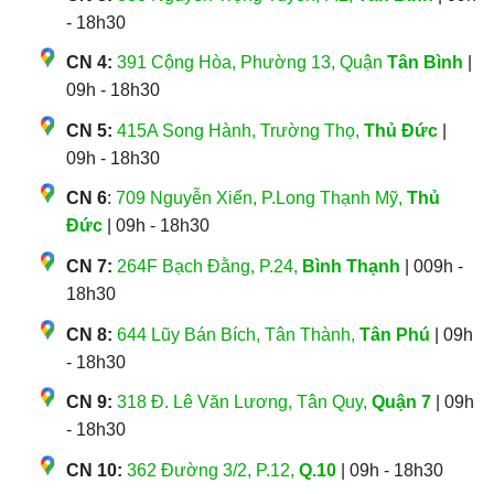
- 18h30
CN 4:
391 Cộng Hòa, Phường 13, Quận
Tân Bình
|
09h - 18h30
CN 5:
415A Song Hành, Trường Thọ,
Thủ Đức
|
09h - 18h30
CN 6
:
709 Nguyễn Xiển, P.Long Thạnh Mỹ,
Thủ
Đức
| 09h - 18h30
CN 7:
264F Bạch Đằng, P.24,
Bình Thạnh
| 009h -
18h30
CN 8:
644 Lũy Bán Bích, Tân Thành,
Tân Phú
| 09h
- 18h30
CN 9:
318 Đ. Lê Văn Lương, Tân Quy,
Quận 7
| 09h
- 18h30
CN 10:
362 Đường 3/2, P.12,
Q.10
| 09h - 18h30