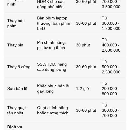
HD/4K cho các
30-60 phút
700.000 -
hình
dòng phổ biến
3.500.000
Bàn phím laptop
Từ
Thay bàn
thường, bàn phím
30-60 phút
300.000 -
phím
LED
1.200.000
Từ
Pin chính hãng,
Thay pin
30 phút
400.000 -
pin tương thích
2.000.000
Từ
SSD/HDD, nâng
Thay ổ cứng
30-60 phút
500.000 -
cấp dung lượng
2.500.000
Từ
Khắc phục bản lề
Sửa bản lề
1-2 giờ
200.000 -
gãy, lỏng
800.000
Từ
Thay quạt
Quạt chính hãng
30-60 phút
300.000 -
tản nhiệt
hoặc tương thích
700.000
Dịch vụ