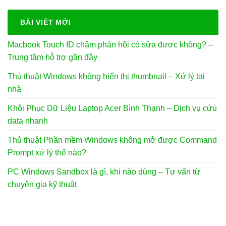
650.000₫.
là:
350.000₫.
BÀI VIẾT MỚI
Macbook Touch ID chậm phản hồi có sửa được không? –
Trung tâm hỗ trợ gần đây
Thủ thuật Windows không hiển thị thumbnail – Xử lý tại
nhà
Khôi Phục Dữ Liệu Laptop Acer Bình Thạnh – Dịch vụ cứu
data nhanh
Thủ thuật Phần mềm Windows không mở được Command
Prompt xử lý thế nào?
PC Windows Sandbox là gì, khi nào dùng – Tư vấn từ
chuyên gia kỹ thuật