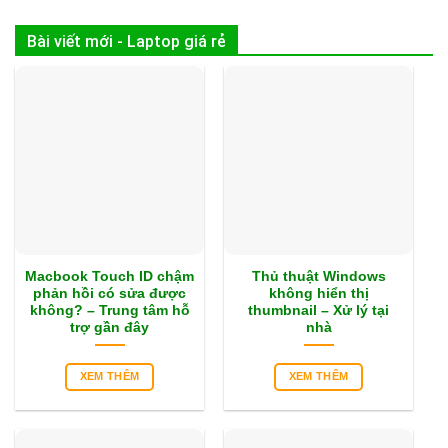
Bài viết mới - Laptop giá rẻ
Macbook Touch ID chậm
Thủ thuật Windows
phản hồi có sửa được
không hiển thị
không? – Trung tâm hỗ
thumbnail – Xử lý tại
trợ gần đây
nhà
XEM THÊM
XEM THÊM