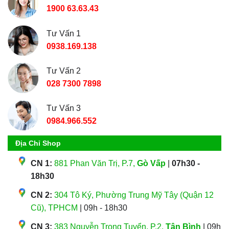
1900 63.63.43
Tư Vấn 1
0938.169.138
Tư Vấn 2
028 7300 7898
Tư Vấn 3
0984.966.552
Địa Chỉ Shop
CN 1:
881 Phan Văn Trị, P.7,
Gò Vấp
|
07h30 -
18h30
CN 2:
304 Tô Ký, Phường Trung Mỹ Tây (Quận 12
Cũ), TPHCM
| 09h - 18h30
CN 3:
383 Nguyễn Trọng Tuyển, P.2,
Tân Bình
| 09h