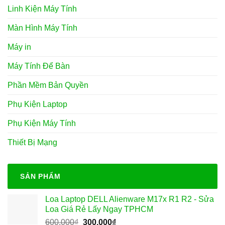
Linh Kiện Máy Tính
Màn Hình Máy Tính
Máy in
Máy Tính Để Bàn
Phần Mềm Bản Quyền
Phụ Kiện Laptop
Phụ Kiện Máy Tính
Thiết Bị Mạng
SẢN PHẨM
Loa Laptop DELL Alienware M17x R1 R2 - Sửa
Loa Giá Rẻ Lấy Ngay TPHCM
Giá
Giá
600.000
₫
300.000
₫