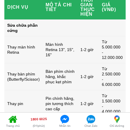
THỜI
MÔ TẢ CHI
GIAN
GIÁ
DỊCH VỤ
TIẾT
THỰC
(VNĐ)
HIỆN
Sửa chữa phần
cứng
Từ
Màn hình
Thay màn hình
5.000.000
Retina 13", 15",
1-2 giờ
Retina
-
16"
12.000.000
Từ
Bàn phím chính
Thay bàn phím
2.500.000
hãng, khắc
1-2 giờ
(Butterfly/Scissor)
-
phục kẹt phím
6.000.000
Từ
Pin chính hãng,
1.500.000
Thay pin
pin tương thích
1-2 giờ
-
cao cấp
4.000.000
1800 6025
Từ
Trang chủ
(0₫/phút)
Nhắn tin
Chat Zalo
Chỉ đường
Nâng cấp dung
2.000.000