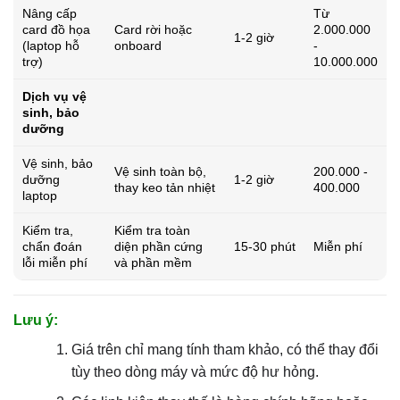
Nâng cấp
Từ
card đồ họa
Card rời hoặc
2.000.000
1-2 giờ
(laptop hỗ
onboard
-
trợ)
10.000.000
Dịch vụ vệ
sinh, bảo
dưỡng
Vệ sinh, bảo
Vệ sinh toàn bộ,
200.000 -
dưỡng
1-2 giờ
thay keo tản nhiệt
400.000
laptop
Kiểm tra,
Kiểm tra toàn
chẩn đoán
diện phần cứng
15-30 phút
Miễn phí
lỗi miễn phí
và phần mềm
Lưu ý:
Giá trên chỉ mang tính tham khảo, có thể thay đổi
tùy theo dòng máy và mức độ hư hỏng.