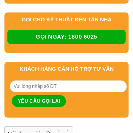
GỌI CHO KỸ THUẬT ĐẾN TẬN NHÀ
GỌI NGAY: 1800 6025
KHÁCH HÀNG CẦN HỖ TRỢ TƯ VẤN