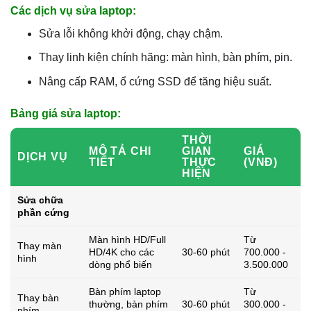
Các dịch vụ sửa laptop:
Sửa lỗi không khởi động, chạy chậm.
Thay linh kiện chính hãng: màn hình, bàn phím, pin.
Nâng cấp RAM, ổ cứng SSD để tăng hiệu suất.
Bảng giá sửa laptop:
THỜI
MÔ TẢ CHI
GIAN
GIÁ
DỊCH VỤ
TIẾT
THỰC
(VNĐ)
HIỆN
Sửa chữa
phần cứng
Màn hình HD/Full
Từ
Thay màn
HD/4K cho các
30-60 phút
700.000 -
hình
dòng phổ biến
3.500.000
Bàn phím laptop
Từ
Thay bàn
thường, bàn phím
30-60 phút
300.000 -
phím