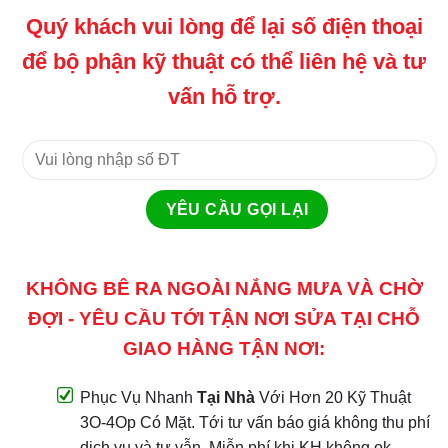
Quý khách vui lòng để lại số điện thoại
để bộ phận kỹ thuật có thể liên hệ và tư
vấn hỗ trợ.
KHÔNG BÊ RA NGOÀI NẮNG MƯA VÀ CHỜ
ĐỢI - YÊU CẦU TỚI TẬN NƠI SỬA TẠI CHỖ
GIAO HÀNG TẬN NƠI:
Phục Vụ Nhanh
Tại Nhà
Với Hơn 20 Kỹ Thuật
3O-4Op Có Mặt. Tới tư vấn báo giá không thu phí
dịch vụ và tư vẫn. Miễn phí khi KH không ok.