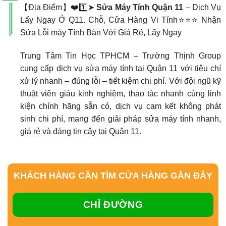
【Địa Điểm】❤️1️⃣➤
Sửa Máy Tính Quận 11
– Dịch Vụ
Lấy Ngay Ở Q11. Chỗ, Cửa Hàng Vi Tính⭐⭐⭐ Nhận
Sửa Lỗi máy Tính Bàn Với Giá Rẻ, Lấy Ngay
Trung Tâm Tin Học TPHCM – Trường Thịnh Group
cung cấp dịch vụ sửa máy tính tại Quận 11 với tiêu chí
xử lý nhanh – đúng lỗi – tiết kiệm chi phí. Với đội ngũ kỹ
thuật viên giàu kinh nghiệm, thao tác nhanh cùng linh
kiện chính hãng sẵn có, dịch vụ cam kết không phát
sinh chi phí, mang đến giải pháp sửa máy tính nhanh,
giá rẻ và đáng tin cậy tại Quận 11.
KHÁCH HÀNG CẦN TÌM CỬA HÀNG GẦN ĐÂY
CHỈ ĐƯỜNG