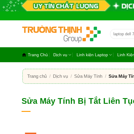
Bỏ
qua
nội
dung
Tìm
kiếm:
Trang Chủ
Dịch vụ
Linh kiện Laptop
Linh Ki
Trang chủ
/
Dịch vụ
/
Sửa Máy Tính
/
Sửa Máy Tín
Sửa Máy Tính Bị Tắt Liên T