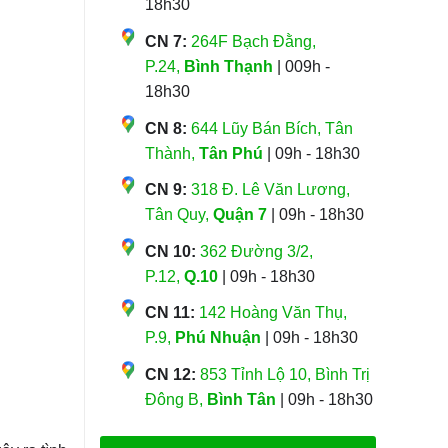
18h30
CN 7:
264F Bạch Đằng,
P.24,
Bình Thạnh
| 009h -
18h30
CN 8:
644 Lũy Bán Bích, Tân
Thành,
Tân Phú
| 09h - 18h30
CN 9:
318 Đ. Lê Văn Lương,
Tân Quy,
Quận 7
| 09h - 18h30
CN 10:
362 Đường 3/2,
P.12,
Q.10
| 09h - 18h30
CN 11:
142 Hoàng Văn Thụ,
P.9,
Phú Nhuận
| 09h - 18h30
CN 12:
853 Tỉnh Lộ 10, Bình Trị
Đông B,
Bình Tân
| 09h - 18h30