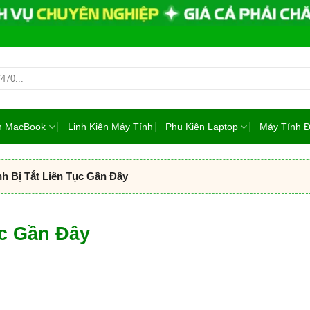
ện MacBook
Linh Kiện Máy Tính
Phụ Kiện Laptop
Máy Tính 
h Bị Tắt Liên Tục Gần Đây
ục Gần Đây