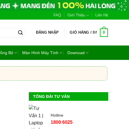
FAQ
Giới Thiệu
Liên Hệ
0
ĐĂNG NHẬP
GIỎ HÀNG /
0
₫
Đồng Bộ
Màn Hình Máy Tính
Downoad
TỔNG ĐÀI TƯ VẤN
Hotline
1800 6025