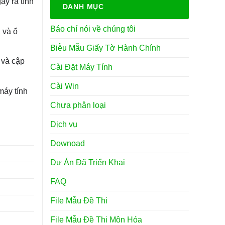
ây ra tình
DANH MỤC
Báo chí nói về chúng tôi
 và ổ
Biễu Mẫu Giấy Tờ Hành Chính
 và cập
Cài Đặt Máy Tính
Cài Win
máy tính
Chưa phân loại
Dịch vụ
Downoad
Dự Án Đã Triển Khai
FAQ
File Mẫu Đề Thi
File Mẫu Đề Thi Môn Hóa