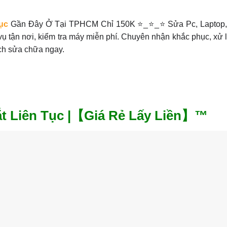
ục
Gần Đây Ở Tại TPHCM Chỉ 150K ⭐_⭐_⭐ Sửa Pc, Laptop,
tận nơi, kiểm tra máy miễn phí. Chuyên nhận khắc phục, xử lý
ịch sửa chữa ngay.
Tắt Liên Tục |【Giá Rẻ Lấy Liền】™