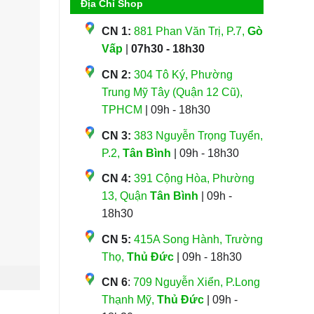
Địa Chỉ Shop
CN 1:
881 Phan Văn Trị, P.7,
Gò
Vấp
|
07h30 - 18h30
CN 2:
304 Tô Ký, Phường
Trung Mỹ Tây (Quận 12 Cũ),
TPHCM
| 09h - 18h30
CN 3:
383 Nguyễn Trọng Tuyển,
P.2,
Tân Bình
| 09h - 18h30
CN 4:
391 Cộng Hòa, Phường
13, Quận
Tân Bình
| 09h -
18h30
CN 5:
415A Song Hành, Trường
Thọ,
Thủ Đức
| 09h - 18h30
CN 6
:
709 Nguyễn Xiển, P.Long
Thạnh Mỹ,
Thủ Đức
| 09h -