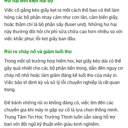
Hư hại linh kiện nội bộ
Việc cố gắng kéo giấy kẹt ra một cách thô bạo có thể làm
hỏng các bộ phận nhạy cảm như con lăn, cảm biến giấy,
hoặc thậm chí là bộ phận sấy (fuser unit). Những hư hại
này thường đòi hỏi chi phí sửa chữa cao hơn nhiều so với
việc khắc phục lỗi kẹt giấy ban đầu.
Rủi ro cháy nổ và giảm tuổi thọ
Trong một số trường hợp hiếm hoi, kẹt giấy kéo dài có thể
gây quá nhiệt cho các bộ phận bên trong, dẫn đến nguy cơ
cháy nổ nhỏ hoặc làm giảm đáng kể tuổi thọ của máy in.
Việc bảo trì định kỳ và xử lý lỗi chuyên nghiệp là rất quan
trọng.
Để tránh những rủi ro không đáng có, việc tìm đến các
chuyên gia khi máy in gặp sự cố là lựa chọn thông minh.
Trung Tâm Tin Học Trường Thịnh luôn sẵn sàng hỗ trợ
bạn với đội ngũ kỹ thuật viên giàu kinh nghiệm.