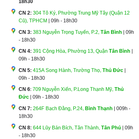
18h30
CN 2:
304 Tô Ký, Phường Trung Mỹ Tây (Quận 12
Cũ), TPHCM
| 09h - 18h30
CN 3:
383 Nguyễn Trọng Tuyển, P.2,
Tân Bình
| 09h
- 18h30
CN 4:
391 Cộng Hòa, Phường 13, Quận
Tân Bình
|
09h - 18h30
CN 5:
415A Song Hành, Trường Thọ,
Thủ Đức
|
09h - 18h30
CN 6
:
709 Nguyễn Xiển, P.Long Thạnh Mỹ,
Thủ
Đức
| 09h - 18h30
CN 7:
264F Bạch Đằng, P.24,
Bình Thạnh
| 009h -
18h30
CN 8:
644 Lũy Bán Bích, Tân Thành,
Tân Phú
| 09h
- 18h30