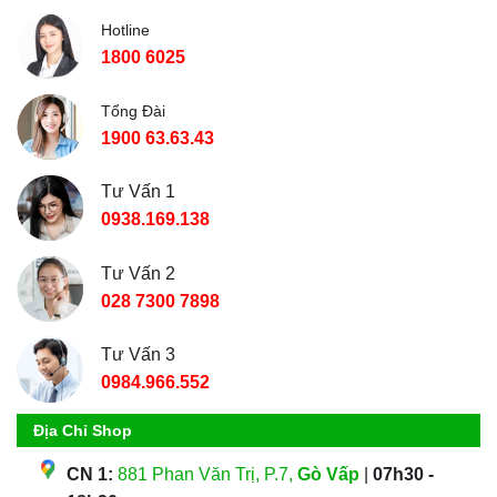
Hotline
1800 6025
Tổng Đài
1900 63.63.43
Tư Vấn 1
0938.169.138
Tư Vấn 2
028 7300 7898
Tư Vấn 3
0984.966.552
Địa Chỉ Shop
CN 1:
881 Phan Văn Trị, P.7,
Gò Vấp
|
07h30 -