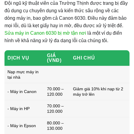
Đội ngũ kỹ thuật viên của Trường Thịnh được trang bị đầy
đủ dụng cụ chuyên dụng và kiến thức sâu rộng về các
dòng máy in, bao gồm cả Canon 6030. Điều này đảm bảo
mọi lỗi, dù là kẹt giấy hay in mờ, đều được xử lý triệt để.
Sửa máy in Canon 6030 bị mờ tận nơi
là một ví dụ điển
hình về khả năng xử lý đa dạng lỗi của chúng tôi.
GIÁ
DỊCH VỤ
GHI CHÚ
(VNĐ)
Nạp mực máy in
tại nhà
70.000 –
Giảm giá 10% khi nạp từ 2
- Máy in Canon
120.000
máy trở lên
70.000 –
- Máy in HP
120.000
80.000 –
- Máy in Epson
130.000