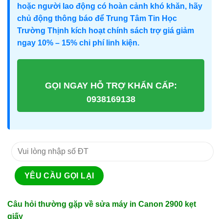
hoặc người lao động có hoàn cảnh khó khăn, hãy
chủ động thông báo để Trung Tâm Tin Học
Trường Thịnh kích hoạt chính sách trợ giá giảm
ngay 10% – 15% chi phí linh kiện.
GỌI NGAY HỖ TRỢ KHẨN CẤP:
0938169138
Câu hỏi thường gặp về sửa máy in Canon 2900 kẹt
giấy