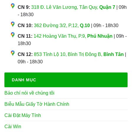
CN 9:
318 Đ. Lê Văn Lương, Tân Quy,
Quận 7
| 09h
- 18h30
CN 10:
362 Đường 3/2, P.12,
Q.10
| 09h - 18h30
CN 11:
142 Hoàng Văn Thụ, P.9,
Phú Nhuận
| 09h -
18h30
CN 12:
853 Tỉnh Lộ 10, Bình Trị Đông B,
Bình Tân
|
09h - 18h30
DANH MỤC
Báo chí nói về chúng tôi
Biễu Mẫu Giấy Tờ Hành Chính
Cài Đặt Máy Tính
Cài Win