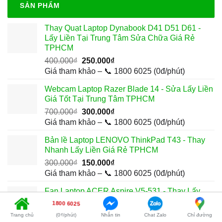
SẢN PHẨM
Thay Quạt Laptop Dynabook D41 D51 D61 -
Lấy Liền Tại Trung Tâm Sửa Chữa Giá Rẻ
TPHCM
Giá
Giá
400.000
₫
250.000
₫
gốc
hiện
Giá tham khảo – 📞 1800 6025 (0đ/phút)
là:
tại
Webcam Laptop Razer Blade 14 - Sửa Lấy Liền
400.000₫.
là:
Giá Tốt Tại Trung Tâm TPHCM
250.000₫.
Giá
Giá
700.000
₫
300.000
₫
gốc
hiện
Giá tham khảo – 📞 1800 6025 (0đ/phút)
là:
tại
Bản lề Laptop LENOVO ThinkPad T43 - Thay
700.000₫.
là:
Nhanh Lấy Liền Giá Rẻ TPHCM
300.000₫.
Giá
Giá
300.000
₫
150.000
₫
gốc
hiện
Giá tham khảo – 📞 1800 6025 (0đ/phút)
là:
tại
Fan Laptop ACER Aspire V5-531 - Thay Lấy
300.000₫.
là:
Liền | Trung Tâm Gần Nhất TPHCM
150.000₫.
1800 6025
Giá
Giá
450.000
₫
200.000
₫
Trang chủ
(0₫/phút)
Nhắn tin
Chat Zalo
Chỉ đường